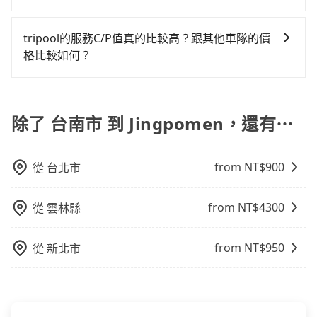
質和素質、費用透明度和評價口碑等方面，以確保您在
上，tripool都是你從台南市到Jingpomen的最佳選擇。
樣。另外，偶爾也會遇到明明已經預約了時間但上一位
乘高鐵可以比坐車快，但卻要額外支出約80元的交通
旅步的每位司機都經過車隊的嚴格審核才能加入服務，
台灣旅行的安全和舒適。
用戶卻遲遲尚未歸還，又或者要還車時卻偏偏找不到停
費，所以對於不是這麼趕時間的人來說，預約tripool還
同時，旅步也會詳細記錄每位司機每次服務的狀況以及
tripool的服務C/P值真的比較高？跟其他車隊的價
車位，對於急著用車或者要載其他乘客的人來說就有不
是比較划算的。如果你是三人以下要乘車，也可參考
客戶的評價，這些資訊將被用作後續的司機教育參考。
格比較如何？
小的風險。最後，雖然路邊隨租隨還看似方便，但實際
tripool的拼車共乘服務，最多可再節省50%的交通費
使用時還是有其區域的限制，實際可停靠的地點與你的
用。
在服務品質許可下，乘客當然希望價格越便宜越好，而
上下車地點仍有段距離，在遇到下雨天或者載行李時，
市場上稍具規模且合法經營的業者，有以短程與城市為
就顯得非常不便。
主的台灣大車隊、大都會、LINE Taxi、Uber，機場接送
除了 台南市 到 Jingpomen，還有⋯
則有肯驛、全鋒、格上租車、和運租車，包車旅遊則是
KKDAY、KLOOK、叫車吧等。tripool旅步專注在長程
from NT$
900
從
台北市
單程接送與跨縣市計時包車，不論從哪邊去哪裡（當然
也包括台南市去Jingpomen），全台保證出車。由於有
高效的車輛調度能力，能以市價7~8折提供專車到府服
from NT$
4300
從
雲林縣
務，是絕大多數乘客出行的最佳選擇。
from NT$
950
從
新北市