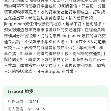
費方式與無任何隱藏費用，是國內外旅客的包車首選，讓
預約叫車不再需要打電話或加LINE問報價，只要花一分鐘
填寫資料即可完成，收到訂單編號後訂單即成立，訂單成
立保證出車。現在就點選黃色按鈕，輸入台南市和
Jingpomen或任何你想去的地方，越早下訂，優惠越多。
如果想知道包車或專車接送以外的交通選擇，在經過資料
整理與分析後得知，從台南市去Jingpomen最快的陸路交
通是高鐵，不過如果不希望花大錢，iRent在4~8人時能最
省錢。以下表格中的資料是預設在4人時，專車接送、租
車自駕、計程車、高鐵的優缺點比較，更完整的交通費用
與時間分析，請見更下方的常見問題。但假如只有自己一
人乘車且願意犧牲一點交通時間，來換取便利到府且價格
實惠的接送服務，可考慮tripool的共乘。
tripool 旅步
行程時間
185分
每人價格
$1,350/人