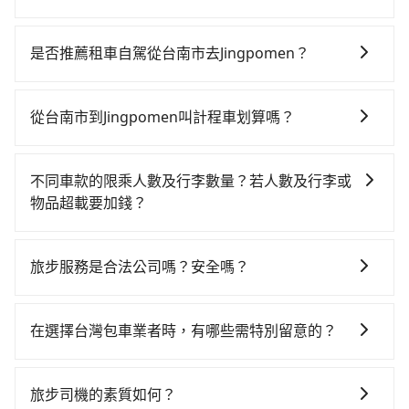
若要從台南市區搭高鐵前往Jingpomen，高鐵乘坐舒
適、省時、較貴，且難叫計程車前往高鐵站！從最早
是否推薦租車自駕從台南市去Jingpomen？
06:03一直到22:11，台南-桃園一天最多有58班次高鐵可
如果你有台灣駕照且對自己駕駛技術有信心，且在車上
搭乘。假設從台南市東區前往最靠近的台南高鐵站，叫
時不需要閉目養神（因為要自己開車），最重要的是你
一輛計程車花費約300元、車程約25分鐘。抵達高鐵站
從台南市到Jingpomen叫計程車划算嗎？
當天就要來回，那在台南路邊可隨租隨借的iRent應該是
後，步行進站、現場購票並於月台排隊的時間約15分
如選擇小黃直達，在台南可以透過app叫車的有55688台
你最便宜選擇。註冊完iRent的app後，可以每小時
鐘，再乘坐81~99分鐘（平均87分）的高鐵從台南站前
灣大車隊、Uber、Line Taxi、Yoxi等，如果在路邊攔不
$115~205承租小轎車，每公里再額外加收$3.2，從台南
往桃園高鐵站，每人票價1,190元，再用5分鐘出站、等
不同車款的限乘人數及行李數量？若人數及行李或
到車，也可考慮打電話至附近的計程車隊，如台南包車
市（東區）到Jingpomen的花費預估為
待車站前排班的計程車，搭上小黃後約花20分鐘、車費
物品超載要加錢？
府城國際、鳳凰城無線、台南計程車 Taxi中華衛星大車
$3,600~4,350（金額差異來自於平假日、車款差異、抵
400元後，抵達Jingpomen (桃園市大園區) 的目的地。
我們提供不同種類的車輛，讓您根據需求選擇最適合您
隊等叫車看看。依照里程跳錶計算，價格約為
達目的地後多久原路返回），雖已將eTag和可能的每小
全程加上轉車時間共2小時31分鐘，假設4位同行，高鐵
的車型。 五人座驕車可乘坐三位乘客，並可攜帶三個隨
5,795~7,000元間，但如改預約tripool可省高達
時40元路邊停車費用預估進去，但額外的汽車保險與可
旅步服務是合法公司嗎？安全嗎？
加轉乘之平均每人花費為1,370元。不過台南市領有合法
身行李與兩個30吋行李箱 五人座休旅車可乘坐四位乘
$1,600。但如果你無法提前預約，或偏好臨時叫車，那
能的罰單都需自付。再者，和運的iRent只提供最基本的
執照的計程車僅有4,100多輛，計程車的密度為雙北的
旅步擁有google評價4.8的網友口碑推薦，也是公部門指
客，並可攜帶四個隨身行李與三個30吋行李箱 九人座廂
要注意台南市僅有合法計程車約4,140輛，計程車密度為
車型，如Toyota Yaris、Prius C、Vios這類乘坐體驗較
4.6%，換句話說，臨時要叫小黃的難度是雙北大城市的
定用車，旅步只使用合法車輛及通過嚴格審查的職業司
型車可乘坐八位乘客，並可攜帶八個隨身行李與六個30
雙北的4.6%，也就是說要臨時叫到小黃的難度是台北或
在選擇台灣包車業者時，有哪些需特別留意的？
差的車款，如果人數超過四位，更是沒有較大的七人座
20倍。縱使幸運攔到一輛小黃了，台南市少部分小黃司
機服務，因為您的安全旅步比您更重視。
吋行李箱。 為了確保行車安全及遵守相關法規，我們不
新北的20倍之多。再加上台南市有些計程車司機不按錶
或九人座可供選擇，而且無人租車最令人詬病的就是車
機不按表收費，看乘客是外地人便漫天喊價或恣意繞
若您是入境台灣從事旅遊活動，或是在選擇台灣包車業
能超載人數。 如果您攜帶的行李或物品較多，我們會根
計費，約有17%會採現場議價，建議最好先上網預約，
況，打開車門才發現仍有上一組乘客遺留的垃圾或者撞
路。但如果全程使用tripool並到府專車接送，則每人平
者時，要特別留意評估業者的合法性、司機和車輛的資
據情況收取微搬家費用，費用在300至500元之間。
旅步司機的素質如何？
以免當場被坑受騙。綜合以上，無論在價格或服務品質
凹的車門仍未被修理，每一次租車都好像在開樂透一
均花費約1,350元，費時3小時3分鐘。長距離移動確實搭