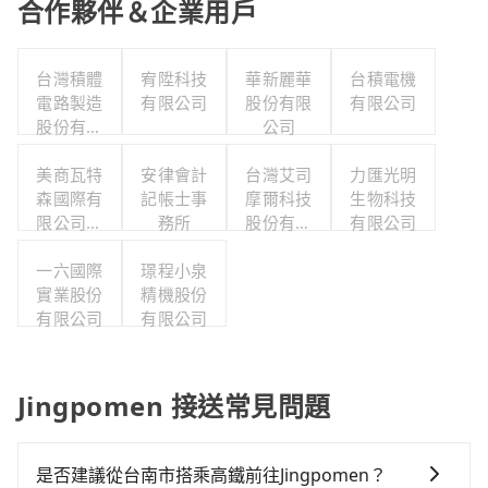
合作夥伴＆企業用戶
台灣積體
宥陞科技
華新麗華
台積電機
電路製造
有限公司
股份有限
有限公司
股份有限
公司
公司
美商瓦特
安律會計
台灣艾司
力匯光明
森國際有
記帳士事
摩爾科技
生物科技
限公司台
務所
股份有限
有限公司
灣分公司
公司
一六國際
璟程小泉
實業股份
精機股份
有限公司
有限公司
Jingpomen 接送常見問題
是否建議從台南市搭乘高鐵前往Jingpomen？