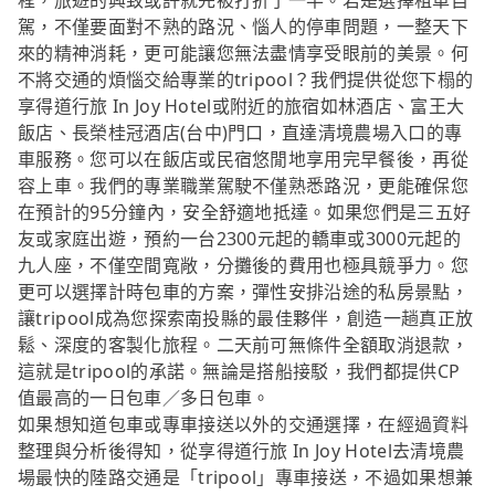
程，旅遊的興致或許就先被打折了一半。若是選擇租車自
駕，不僅要面對不熟的路況、惱人的停車問題，一整天下
來的精神消耗，更可能讓您無法盡情享受眼前的美景。何
不將交通的煩惱交給專業的tripool？我們提供從您下榻的
享得道行旅 In Joy Hotel或附近的旅宿如林酒店、富王大
飯店、長榮桂冠酒店(台中)門口，直達清境農場入口的專
車服務。您可以在飯店或民宿悠閒地享用完早餐後，再從
容上車。我們的專業職業駕駛不僅熟悉路況，更能確保您
在預計的95分鐘內，安全舒適地抵達。如果您們是三五好
友或家庭出遊，預約一台2300元起的轎車或3000元起的
九人座，不僅空間寬敞，分攤後的費用也極具競爭力。您
更可以選擇計時包車的方案，彈性安排沿途的私房景點，
讓tripool成為您探索南投縣的最佳夥伴，創造一趟真正放
鬆、深度的客製化旅程。二天前可無條件全額取消退款，
這就是tripool的承諾。無論是搭船接駁，我們都提供CP
值最高的一日包車／多日包車。
如果想知道包車或專車接送以外的交通選擇，在經過資料
整理與分析後得知，從享得道行旅 In Joy Hotel去清境農
場最快的陸路交通是「tripool」專車接送，不過如果想兼