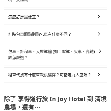
便宜。但如果要考慮到回程，南投縣僅有合法計程車約
車型，如Toyota Yaris、Prius C、Vios這類乘坐體驗較
可以的，當您的旅程需要穿越山區或是高海拔地區時，
340輛，數量約為台中市的4%、密度僅雙北的0.2%，其
差的車款，如果人數超過四位，更是沒有較大的七人座
旅步可能會根據行經的路線是否超過海拔1500公尺來進
叫車的難度是雙北市的490倍。再加上台中市有些計程車
怎麼訂房最便宜？
或九人座可供選擇，而且無人租車最令人詬病的就是車
行額外的費用收取。但是，這些費用會在您下訂單後、
司機不按錶計費，約有27%會採現場議價，建議最好先
況，打開車門才發現仍有上一組乘客遺留的垃圾或者撞
現在旅客預訂飯店已經很少透過旅行社，大多是透過
出發前先與您進行確認，確保您明確知道所有的費用。
上網預約，以免當場被坑受騙。雖然享得道行旅 In Joy
凹的車門仍未被修理，每一次租車都好像在開樂透一
OTA (online travel agent) 來完成，除了可以快速依據
我們會透過Email的方式向您說明收費細節，讓您能更放
計時包車跟點到點包車有什麼不同？
Hotel到清境農場的跳表小黃可能較為便宜，但當你們人
樣。另外，偶爾也會遇到明明已經預約了時間但上一位
地區、價位、人數、特殊需求來搜尋適合的旅店與房
心地享受旅步為您提供的服務。
數超過四位時，叫兩輛計程車的費用就貴了，改預約一
用戶卻遲遲尚未歸還，又或者要還車時卻偏偏找不到停
計時包車和點到點包車都是包車服務的形式，但有一些
型，更重要的是通常價格是官網的6~8折，如果又有加入
輛tripool的九人座廂型車最高可省$1,600。
車位，對於急著用車或者要載其他乘客的人來說就有不
不同之處： 計時包車：計時包車是按照用車時間來計
會員或者使用特定的信用卡，還可以累積點數做現金回
包車、計程車、大眾運輸 (如：客運、火車、高鐵)
小的風險。最後，雖然路邊隨租隨還看似方便，但實際
費，通常以每小時為單位，客戶可以根據自己的需要預
饋或未來換取免費的住房。台灣人常用的線上訂房平台
該怎麼選？
使用時還是有其區域的限制，實際可停靠的地點與你的
定一定時間的包車服務。這種服務適用於需要在城市內
有Booking.com、Agoda.com、Hotels.com、
上下車地點仍有段距離，在遇到下雨天或者載行李時，
在選擇交通方式時，您可依下列建議的考慮因素做選
多個地點間來回穿梭的客戶，例如市區觀光、商務差旅
Expedia.com、Trip.com等。正常來說，線上刷卡付款
就顯得非常不便。
擇： 預算：不同交通工具價格不同，可先確定您的預
等。 點到點包車：點到點包車是按照里程和目的地來計
完後預定就完成，事先不用電話確認空房，事後也不用
租車代駕有什麼車款供選擇？可指定九人座嗎？
算。計程車最貴，而大眾運輸通常較便宜。 行程：需多
費，客戶可以預先告知出發地點A到目的地B，會根據路
告知付款完畢，一切都能在網路上操作。但有些較冷門
tripool提供的車型以五人座小轎車、休旅車與九人座箱
點停留的行程建議可選可客製化行程的包車，如果時間
線和里程來計算費用。這種服務通常適用於單程或從一
或規模較小的飯店，有可能再多平台同時上架而發生超
型車為主，車款品牌以豐田Toyota、福特Ford、福斯
比較寬鬆且不介意耗時轉乘可選大眾運輸或較貴的計程
個城市到另一個城市的長途包車。
賣的現象，便有可能到了現場卻沒房可住的窘境，所以
VW為主，其中也有少量進口車像凌志Lexus、特斯拉
除了 享得道行旅 In Joy Hotel 到 清境
車。 旅行人數：人數多時包車較方便舒適且每個人攤提
在預定時要不選擇評分高、評論多的飯店，不然就是還
Tesla、賓士Benz等高級車款。全部五年內合法營業用
下來的車資也比較便宜，人數少可搭乘大眾運輸或計程
要再人工電話與飯店確認。預訂民宿方面，如不怕麻
農場，還有⋯
車，百分百無菸車，乘客均有最高500萬乘客險。如果有
車。 時間：需在特定時間到達目的地可選包車或計程
煩，有些時候直接打電話問的價格可能比民宿訂房網來