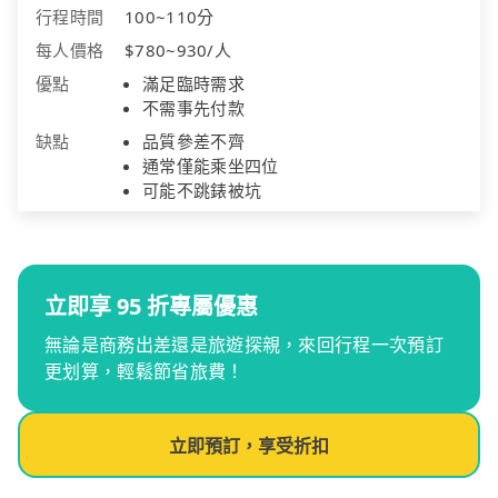
行程時間
100~110分
每人價格
$780~930/人
優點
滿足臨時需求
不需事先付款
缺點
品質參差不齊
通常僅能乘坐四位
可能不跳錶被坑
立即享 95 折專屬優惠
無論是商務出差還是旅遊探親，來回行程一次預訂
更划算，輕鬆節省旅費！
立即預訂，享受折扣