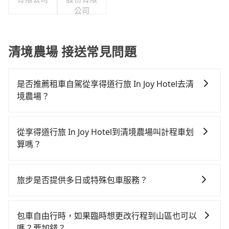
公司
清境農場 接送常見問題
是否推薦租車自駕從享得道行旅 In Joy Hotel去清
境農場？
如果你有台灣駕照且對自己駕駛技術有信心，且在車上
時不需要閉目養神（因為要自己開車），最重要的是你
從享得道行旅 In Joy Hotel到清境農場叫計程車划
當天就要來回，那在台中路邊可隨租隨借的iRent應該是
算嗎？
你最便宜選擇。註冊完iRent的app後，可以每小時
如選擇小黃直達，在台中可以透過app叫車的有55688台
$115~205承租小轎車，每公里再額外加收$3.2，從享得
灣大車隊、Uber、Line Taxi、Yoxi等，如果在路邊攔不
道行旅 In Joy Hotel到清境農場的花費預估為
旅步是否提供多日或特殊包車服務？
到車，也可考慮打電話至享得道行旅 In Joy Hotel附近的
$1,450~2,050（金額差異來自於平假日、車款差異、抵
若您有多日或特殊包車需求，您可以先來信旅步，會有
計程車隊，如大都會衛星車隊、大都會衛星計程車、天
達目的地後多久原路返回），雖已將eTag和可能的每小
專人回覆您。
誠衛星計程車等叫車看看。依照里程跳錶計算，價格約
時40元路邊停車費用預估進去，但額外的汽車保險與可
包車自由行時，如果臨時想更改行程到山區也可以
為2,325~2,800元間，若改選tripool的專車服務可再更
能的罰單都需自付。再者，和運的iRent只提供最基本的
嗎？要加錢？