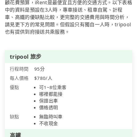
顧花費預算，iRent是最便宜且方便的交通方式。以下表格
中的資料是預設在3人時，專車接送、租車自駕、計程
車、高鐵的優缺點比較，更完整的交通費用與時間分析，
請見更下方的常見問題。但假設只有獨自一人時，tripool
也有提供到府接送共乘服務。
tripool 旅步
行程時間
95分
每人價格
$780/人
優點
可1~8位乘客
哪裡都能接
保證出車
價格透明
缺點
無臨時叫車
不收現金
高鐵