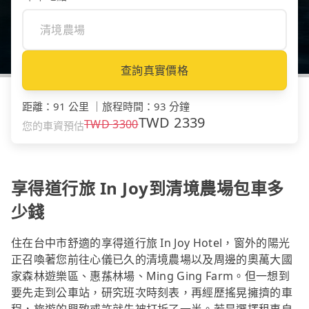
查詢真實價格
距離
：
91 公里
｜
旅程時間
：
93 分鐘
TWD
2339
TWD
3300
您的車資預估
享得道行旅 In Joy到清境農場包車多
少錢
住在台中市舒適的享得道行旅 In Joy Hotel，窗外的陽光
正召喚著您前往心儀已久的清境農場以及周邊的奧萬大國
家森林遊樂區、惠蓀林場、Ming Ging Farm。但一想到
要先走到公車站，研究班次時刻表，再經歷搖晃擁擠的車