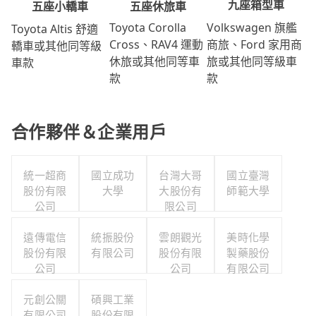
九座箱型車
五座休旅車
五座小轎車
Volkswagen 旗艦
Toyota Corolla
Toyota Altis 舒適
商旅、Ford 家用商
Cross、RAV4 運動
轎車或其他同等級
旅或其他同等級車
休旅或其他同等車
車款
款
款
合作夥伴＆企業用戶
統一超商
國立成功
台灣大哥
國立臺灣
股份有限
大學
大股份有
師範大學
公司
限公司
遠傳電信
統振股份
雲朗觀光
美時化學
股份有限
有限公司
股份有限
製藥股份
公司
公司
有限公司
元創公關
碩興工業
有限公司
股份有限