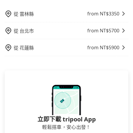
特殊需求或人數較多，需要大T保母車、20人座中巴、
車，不趕時間即可選用大眾運輸。 便利性：需要便利性
得便宜，但缺點就是多數要匯款並再人工確認。假如不
40人座大巴或遊覽車，可特別填單並另外報價。
和方便性可選包車和計程車，喜歡探險和體驗當地文化
介意多花一點錢省下這些瑣碎的事，台灣本土的AsiaYo
from NT$
3350
從
雲林縣
則可搭乘大眾運輸。
或者國際Airbnb都值得推薦。
from NT$
5700
從
台北市
from NT$
5900
從
花蓮縣
立即下載 tripool App
輕鬆搭車，安心出發！