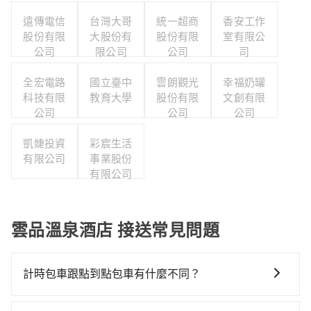
遠傳電信
台灣大哥
統一超商
香安工作
股份有限
大股份有
股份有限
室有限公
公司
限公司
公司
司
全宏電路
國立臺中
雲朗觀光
幸福奶罐
科技有限
教育大學
股份有限
文創有限
公司
公司
公司
凱婕投資
彩宸生活
有限公司
事業股份
有限公司
雲品溫泉酒店 接送常見問題
計時包車跟點到點包車有什麼不同？
計時包車和點到點包車都是包車服務的形式，但有一些