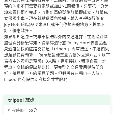
費方式與無任何隱藏費用，是國內外旅客的包車首選，讓
預約叫車不再需要打電話或加LINE問報價，只要花一分鐘
填寫資料即可完成，收到訂單編號後訂單即成立，訂單成
立保證出車。現在就點選黃色按鈕，輸入享得道行旅 In
Joy Hotel和雲品溫泉酒店或任何你想去的地方，越早下
訂，優惠越多。
如果想知道包車或專車接送以外的交通選擇，在經過資料
整理與分析後得知，從享得道行旅 In Joy Hotel去雲品溫
泉酒店最快的陸路交通是「tripool」專車接送，不過如果
想兼顧花費預算，iRent是最便宜且方便的交通方式。以下
表格中的資料是預設在3人時，專車接送、租車自駕、計
程車、高鐵的優缺點比較，更完整的交通費用與時間分
析，請見更下方的常見問題。但假設只有獨自一人時，
tripool也有提供到府接送共乘服務。
tripool 旅步
行程時間
65分