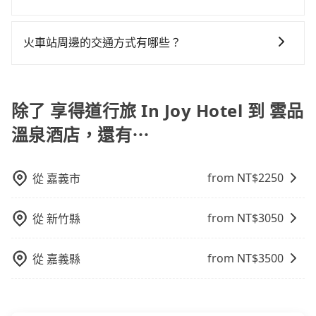
乘客，如果要10人以上就是營業大客車的範疇，也就是
雲品溫泉酒店的最佳選擇。
用戶卻遲遲尚未歸還，又或者要還車時卻偏偏找不到停
旅步的包車服務非常方便，您可以在不同縣市下車。對
中型巴士或大型遊覽車。非法改裝的車輛，不僅與車輛
車位，對於急著用車或者要載其他乘客的人來說就有不
於偏遠地區，我們提供的價格已經包含了所有基本的費
行照不符，連司機的駕照都會不符。在路上被警察盤查
火車站周邊的交通方式有哪些？
小的風險。最後，雖然路邊隨租隨還看似方便，但實際
用，不會像其他業者那樣收取額外費用。但如果您需要
請下車終止行程事小，如果發生意外，保險公司可不予
使用時還是有其區域的限制，實際可停靠的地點與你的
火車站通常是城市的交通樞紐，以下是火車站常見交通
前往的地點屬於高海拔山區等特殊地點，就可能會需要
賠償就事大了。千萬別為了省小錢而把朋友親人的安全
上下車地點仍有段距離，在遇到下雨天或者載行李時，
方式： 公車或客運：乘坐公車或客運到達或離開火車
支付額外的費用，不過別擔心，您可以透過旅步官網查
給賭上。通常人數沒有超過10位，建議預約一台九人座
就顯得非常不便。
站，相對便宜經濟。 計程車：乘坐計程車到達或離開火
除了 享得道行旅 In Joy Hotel 到 雲品
詢到具體的費用。
與一台小轎車比較划算，如人數超過12位就一定是叫一
車站，方便快捷但昂貴。 捷運/輕軌：通過捷運或輕軌到
台中巴比較方便。但也有例外，比方說有些山區或路段
溫泉酒店，還有⋯
達或離開火車站，快捷便利。 包車：預定包車到達或離
是禁止大客車通行的，建議在預定時最好先與車行或平
開火車站，是最便利的，無需與人共乘、快速抵達。
台確認。
from NT$
2250
從
嘉義市
from NT$
3050
從
新竹縣
from NT$
3500
從
嘉義縣