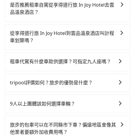
不同之處： 計時包車：計時包車是按照用車時間來計
是否推薦租車自駕從享得道行旅 In Joy Hotel去雲
費，通常以每小時為單位，客戶可以根據自己的需要預
品溫泉酒店？
定一定時間的包車服務。這種服務適用於需要在城市內
如果你有台灣駕照且對自己駕駛技術有信心，且在車上
多個地點間來回穿梭的客戶，例如市區觀光、商務差旅
時不需要閉目養神（因為要自己開車），最重要的是你
等。 點到點包車：點到點包車是按照里程和目的地來計
從享得道行旅 In Joy Hotel到雲品溫泉酒店叫計程
當天就要來回，那在台中路邊可隨租隨借的iRent應該是
費，客戶可以預先告知出發地點A到目的地B，會根據路
車划算嗎？
你最便宜選擇。註冊完iRent的app後，可以每小時
線和里程來計算費用。這種服務通常適用於單程或從一
如選擇小黃直達，在台中可以透過app叫車的有55688台
$115~205承租小轎車，每公里再額外加收$3.2，從享得
個城市到另一個城市的長途包車。
灣大車隊、Uber、Line Taxi、Yoxi等，如果在路邊攔不
道行旅 In Joy Hotel到雲品溫泉酒店的花費預估為
租車代駕有什麼車款供選擇？可指定九人座嗎？
到車，也可考慮打電話至附近的計程車隊，如大都會衛
$1,150~1,700（金額差異來自於平假日、車款差異、抵
tripool提供的車型以五人座小轎車、休旅車與九人座箱
星計程車、大都會衛星車隊、龍興計程車行永福站無線
達目的地後多久原路返回），雖已將eTag和可能的每小
型車為主，車款品牌以豐田Toyota、福特Ford、福斯
車隊等叫車看看。依照里程跳錶計算，價格約為
時40元路邊停車費用預估進去，但額外的汽車保險與可
tripool評價如何？旅步的優勢是什麼？
VW為主，其中也有少量進口車像凌志Lexus、特斯拉
1,850~2,200元間，若改選tripool的專車服務可再更便
能的罰單都需自付。再者，和運的iRent只提供最基本的
根據google的評價，tripool的服務品質整體上是非常穩
Tesla、賓士Benz等高級車款。全部五年內合法營業用
宜。但如果要考慮到回程，南投縣僅有合法計程車約340
車型，如Toyota Yaris、Prius C、Vios這類乘坐體驗較
定及可靠的，大多數的使用者都給予了高分評價。此
車，百分百無菸車，乘客均有最高500萬乘客險。如果有
輛，數量約為台中市的4%、密度僅雙北的0.2%，其叫車
9人以上團體該如何選擇車輛？
差的車款，如果人數超過四位，更是沒有較大的七人座
外，tripool司機專業的駕駛和親切服務態度也獲得了許
特殊需求或人數較多，需要大T保母車、20人座中巴、
的難度是雙北市的490倍。再加上台中市有些計程車司機
或九人座可供選擇，而且無人租車最令人詬病的就是車
在Line群組或Facebook社團裡，有司機標榜能提供乘坐
多好評，價格透明無隱藏費用、相比其他業者提供的用
40人座大巴或遊覽車，可特別填單並另外報價。
不按錶計費，約有27%會採現場議價，建議最好先上網
況，打開車門才發現仍有上一組乘客遺留的垃圾或者撞
9人以上之廂型車，其實屬違法。在現行法律下，營業小
車前一日凌晨6點前取消均可無條件全額退費的承諾，讓
旅步的包車可以在不同縣市下車？偏遠地區會像其
預約，以免當場被坑受騙。綜合以上，無論在價格或服
凹的車門仍未被修理，每一次租車都好像在開樂透一
客車最多座位數量就是9人，如扣掉司機就只能乘坐8位
您的旅程能更有彈性及保障。
他業者要額外加收費用嗎？
務品質上，tripool都是你從享得道行旅 In Joy Hotel到
樣。另外，偶爾也會遇到明明已經預約了時間但上一位