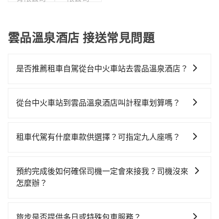
雲品溫泉酒店 接送常見問題
是否推薦租車自駕從台中火車站去雲品溫泉酒店？
如果你有台灣駕照且對自己駕駛技術有信心，且在車上
時不需要閉目養神（因為要自己開車），最重要的是你
從台中火車站到雲品溫泉酒店叫計程車划算嗎？
當天就要來回，那在台中路邊可隨租隨借的iRent應該是
如選擇小黃直達，在台中可以透過app叫車的有55688台
你最便宜選擇。註冊完iRent的app後，可以每小時
灣大車隊、Uber、Line Taxi、Yoxi等，如果在路邊攔不
$115~205承租小轎車，每公里再額外加收$3.2，從台中
租車代駕有什麼車款供選擇？可指定九人座嗎？
到車，也可考慮打電話至台中火車站附近的計程車隊，
火車站到雲品溫泉酒店的花費預估為$1,100~1,600（金
tripool提供的車型以五人座小轎車、休旅車與九人座箱
如有限責任台中市宏國計程車、永保車隊、台中縣全聯
額差異來自於平假日、車款差異、抵達目的地後多久原
型車為主，車款品牌以豐田Toyota、福特Ford、福斯
計程車等叫車看看。依照里程跳錶計算，價格約為
路返回），雖已將eTag和可能的每小時40元路邊停車費
預約完成後如何確保司機一定會來接我？司機沒來
VW為主，其中也有少量進口車像凌志Lexus、特斯拉
1,625~2,000元間，若改選tripool的專車服務可再更便
用預估進去，但額外的汽車保險與可能的罰單都需自
怎麼辦？
Tesla、賓士Benz等高級車款。全部五年內合法營業用
宜。但如果要考慮到回程，南投縣僅有合法計程車約340
付。再者，和運的iRent只提供最基本的車型，如Toyota
只要完成預約並付款完成，訂單就成立，tripool也保證
車，百分百無菸車，乘客均有最高500萬乘客險。如果有
輛，數量約為台中市的4%、密度僅雙北的0.2%，其叫車
Yaris、Prius C、Vios這類乘坐體驗較差的車款，如果人
派車。在出發前一天晚上八點時，會透過電子郵件與簡
特殊需求或人數較多，需要大T保母車、20人座中巴、
的難度是雙北市的490倍。再加上台中市有些計程車司機
旅步是否提供多日或特殊包車服務？
數超過四位，更是沒有較大的七人座或九人座可供選