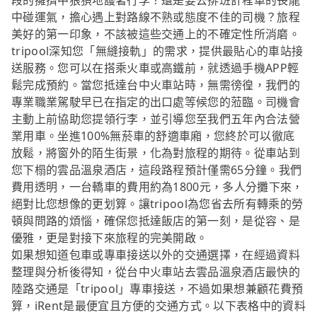
段的擁擠中狼狽地護著行李？還是要去排班計程車的長龍
中碰運氣，擔心遇上對路線不熟或態度不佳的司機？旅程
美好的第一印象，不該被這些交通上的不確定性所消磨。
tripool深知您「無縫接軌」的需求，提供最貼心的車站接
送服務。您可以在搭乘火車或高鐵前，就透過手機APP輕
鬆完成預約。當您抵達台中火車站時，無需徬徨，我們的
專業職業駕駛早已在指定的出口處等候您的蒞臨。司機會
主動上前協助您提領行李，並引導您至我們五年內合法營
業用車。坐進100%無菸車的舒適車廂，您終於可以徹底
放鬆，將窗外的陌生街景，化為對旅程的期待。從車站到
您下榻的雲品溫泉酒店，這段路程預計僅需65分鐘。我們
費用透明，一台轎車的費用約為1800元，多人分攤下來，
絕對比您想像的更划算。讓tripool為您省去所有轉乘的勞
頓與問路的煩惱，確保您抵達飯店的第一刻，是從容、是
優雅，更是對接下來旅程的完美開啟。
如果想知道包車或專車接送以外的交通選擇，在經過資料
整理與分析後得知，從台中火車站去雲品溫泉酒店最快的
陸路交通是「tripool」專車接送，不過如果想兼顧花費預
算，iRent是最便宜且方便的交通方式。以下表格中的資料