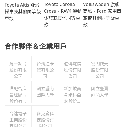
Volkswagen 旗艦
Toyota Corolla
Toyota Altis 舒適
商旅、Ford 家用商
Cross、RAV4 運動
轎車或其他同等級
旅或其他同等級車
休旅或其他同等車
車款
款
款
合作夥伴＆企業用戶
統一超商
台灣迪卡
遠傳電信
雲朗觀光
股份有限
儂有限公
股份有限
股份有限
公司
司
公司
公司
世紀智庫
國立暨南
新加坡商
國立臺灣
管理顧問
國際大學
希米科亞
師範大學
股份有限
太股份有
公司
限公司台
台達電子
麥克崴科
灣分公司
工業股份
技股份有
有限公司
限公司