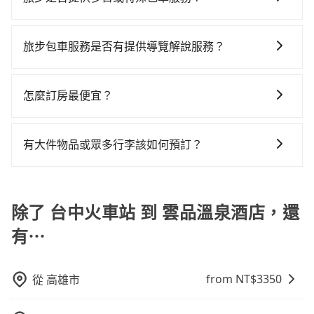
訊提供司機的姓名、電話、車牌、車型等資訊，如在約
40人座大巴或遊覽車，可特別填單並另外報價。
不按錶計費，約有27%會採現場議價，建議最好先上網
擇，而且無人租車最令人詬病的就是車況，打開車門才
若您有多日或特殊包車需求，您可以先來信旅步，會有
定好的時間與上車地點沒有看到司機，可主動電話聯
預約，以免當場被坑受騙。雖然台中火車站到雲品溫泉
發現仍有上一組乘客遺留的垃圾或者撞凹的車門仍未被
專人回覆您。
繫，可能原本約定的地點不適合暫停而改停靠在附近的
旅步包車服務是否有提供導覽解說服務？
酒店的跳表小黃可能較為便宜，但當你們人數超過四位
修理，每一次租車都好像在開樂透一樣。另外，偶爾也
位置。但如果遇到車輛故障或者前一趟車嚴重耽誤，
時，叫兩輛計程車的費用就貴了，改預約一輛tripool的
會遇到明明已經預約了時間但上一位用戶卻遲遲尚未歸
抱歉！目前旅步的包車服務暫無提供導覽服務，如果您
tripool會盡快改派以減少乘客等待的時間。
九人座廂型車最高可省$1,000。
還，又或者要還車時卻偏偏找不到停車位，對於急著用
需要導覽服務，可事先透過電子郵件
怎麼訂房最便宜？
車或者要載其他乘客的人來說就有不小的風險。最後，
booking@tripool.app聯繫我們，將有專人協助回覆確
雖然路邊隨租隨還看似方便，但實際使用時還是有其區
現在旅客預訂飯店已經很少透過旅行社，大多是透過
認是否能協助安排。
域的限制，實際可停靠的地點與你的上下車地點仍有段
OTA (online travel agent) 來完成，除了可以快速依據
有大件物品或眾多行李該如何預訂？
距離，在遇到下雨天或者載行李時，就顯得非常不便。
地區、價位、人數、特殊需求來搜尋適合的旅店與房
一般情況，九人座最多可以乘坐八位乘客以及置放六件
型，更重要的是通常價格是官網的6~8折，如果又有加入
30吋的行李箱，但如有大件行李、衝浪板、樂器、廣告
會員或者使用特定的信用卡，還可以累積點數做現金回
看板、床墊、折疊單車、家電等，在乘客人數不多的情
除了 台中火車站 到 雲品溫泉酒店，還
饋或未來換取免費的住房。台灣人常用的線上訂房平台
況下，可以將後座倒放來騰出置物空間。基本上只要不
有Booking.com、Agoda.com、Hotels.com、
有⋯
遮住司機視線、不會破壞車體、不影響行車安全，會讓
Expedia.com、Trip.com等。正常來說，線上刷卡付款
乘客盡量塞、盡量放。在預定前，建議先丈量好尺寸，
完後預定就完成，事先不用電話確認空房，事後也不用
並事先透過官網的線上客服洽詢，確認沒問題再下訂。
告知付款完畢，一切都能在網路上操作。但有些較冷門
from NT$
3350
從
高雄市
或規模較小的飯店，有可能再多平台同時上架而發生超
賣的現象，便有可能到了現場卻沒房可住的窘境，所以