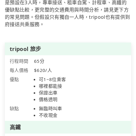
是預設在3人時，專車接送、租車自駕、計程車、高鐵的
優缺點比較，更完整的交通費用與時間分析，請見更下方
的常見問題。但假設只有獨自一人時，tripool也有提供到
府接送共乘服務。
tripool 旅步
行程時間
65分
每人價格
$620/人
優點
可1~8位乘客
哪裡都能接
保證出車
價格透明
缺點
無臨時叫車
不收現金
高鐵