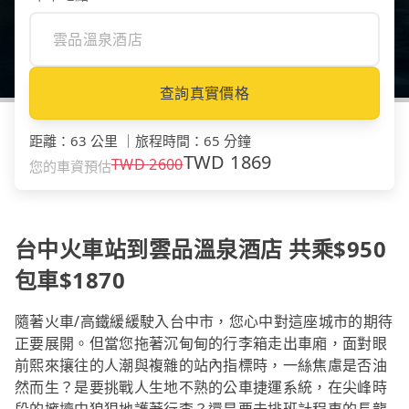
查詢真實價格
距離
：
63 公里
｜
旅程時間
：
65 分鐘
TWD
1869
TWD
2600
您的車資預估
台中火車站到雲品溫泉酒店 共乘$950
包車$1870
隨著火車/高鐵緩緩駛入台中市，您心中對這座城市的期待
正要展開。但當您拖著沉甸甸的行李箱走出車廂，面對眼
前熙來攘往的人潮與複雜的站內指標時，一絲焦慮是否油
然而生？是要挑戰人生地不熟的公車捷運系統，在尖峰時