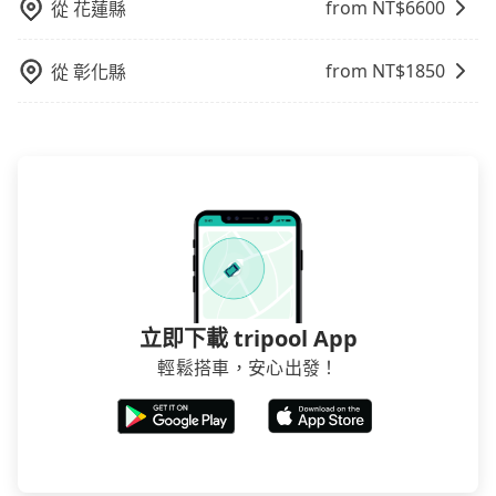
from NT$
6600
從
花蓮縣
在預定時要不選擇評分高、評論多的飯店，不然就是還
要再人工電話與飯店確認。預訂民宿方面，如不怕麻
from NT$
1850
從
彰化縣
煩，有些時候直接打電話問的價格可能比民宿訂房網來
得便宜，但缺點就是多數要匯款並再人工確認。假如不
介意多花一點錢省下這些瑣碎的事，台灣本土的AsiaYo
或者國際Airbnb都值得推薦。
立即下載 tripool App
輕鬆搭車，安心出發！