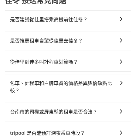
佳冬 接送常見問題
是否建議從佳里搭乘高鐵前往佳冬？
從佳里搭高鐵去佳冬絕非最佳選擇，高鐵較貴、費時，
且難叫計程車前往高鐵站！台南-左營雖然一天最多時有
是否推薦租車自駕從佳里去佳冬？
74班車次，從最早07:16到23:48，過了末班車到清晨的
如果你有台灣駕照且對自己駕駛技術有信心，且在車上
時段，還是要找其他交通方案。假設從台南市佳里區前
時不需要閉目養神（因為要自己開車），最重要的是你
往最靠近的台南高鐵站，叫一輛計程車花費約800元、車
從佳里到佳冬叫計程車划算嗎？
當天就要來回，那在台南路邊可隨租隨借的iRent應該是
程約45分鐘。抵達高鐵站後，步行進站、現場購票並於
如選擇小黃直達，在台南可以透過app叫車的有55688台
你最便宜選擇。註冊完iRent的app後，可以每小時
月台排隊的時間約15分鐘，再乘坐11~13分鐘（平均12
灣大車隊、Uber、Line Taxi、Yoxi等，如果在路邊攔不
$115~205承租小轎車，每公里再額外加收$3.2，從佳里
分）的高鐵從台南站前往左營高鐵站，每人票價140元，
包車、計程車和白牌車資的價格差異與優缺點比
到車，也可考慮打電話至佳里附近的計程車隊，如佳里
到佳冬的花費預估為$1,700~2,250（金額差異來自於平
再用10分鐘出站、等待車站前排班的計程車，搭上小黃
較？
蕭壠計程車、同安車行、台南佳里計程車等叫車看看。
假日、車款差異、抵達目的地後多久原路返回），雖已
後約花65分鐘、車費1,800元後，抵達屏東縣佳冬鄉的目
包車、計程車或白牌車。主要價格差異和優缺點如下： -
依照里程跳錶計算，價格約為2,395~2,900元間，若改選
將eTag和可能的每小時40元路邊停車費用預估進去，但
的地。全程加上轉車時間共2小時22分鐘，假設一人獨
包車：優點是搭乘舒適可以根據自己的需求安排時間和
tripool的專車服務可再更便宜。但如果你無法提前預
額外的汽車保險與可能的罰單都需自付。再者，和運的
台南市的司機或屏東縣的租車是否合法？
行，交通費總計2,740元。不過台南市領有合法執照的計
地點上車較客製化。此外，司機還會提供各種旅遊建議
約，或偏好臨時叫車，那要注意台南市僅有合法計程車
iRent只提供最基本的車型，如Toyota Yaris、Prius C、
程車僅有4,100多輛，計程車的密度為雙北的4.6%，換句
許多的Line群組或Facebook社團裡，有很多低價的白牌
與資訊。長途接送價格比計程車車資更優惠。 - 計程
約4,140輛，計程車密度為雙北的4.6%，也就是說要臨時
Vios這類乘坐體驗較差的車款，如果人數超過四位，更
話說，臨時要叫小黃的難度是雙北大城市的20倍。縱使
車、私家車或野雞車在招攬生意，這不僅是違法可能被
車：優點是24小時隨叫隨到，價格按錶計費，但若遇交
叫到小黃的難度是台北或新北的20倍之多。如果當天或
tripool 是否能預訂深夜乘車時段？
是沒有較大的七人座或九人座可供選擇，而且無人租車
幸運攔到一輛小黃了，台南市少部分小黃司機不按表收