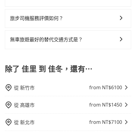
警察臨檢並趕下車，出意外後保險公司更是不會提供任
通塞車時亦會加收延遲費用，一般屬短程接駁為主。 -
隔天也要原路返回，佳冬的計程車更難叫，該縣市僅有
最令人詬病的就是車況，打開車門才發現仍有上一組乘
費，看乘客是外地人便漫天喊價或恣意繞路。但如果全
可以的！tripool 旅步全年無休並提供深夜接送服務。
何理賠，如果又遇到心術不正的司機，其犯罪行為可能
白牌車：優點是價格相對較低，有的還可喊價。但安全
約368輛計程車，建議事先做好規劃。再加上台南市有些
客遺留的垃圾或者撞凹的車門仍未被修理，每一次租車
程使用tripool並到府專車接送，則僅需花費約2,510
都無法監控或追查。最好別為了省小錢而冒上不必要的
性和服務質量無法保障，需要自行承擔風險，遇到狀況
旅步司機服務評價如何？
計程車司機不按錶計費，約有17%會採現場議價，建議
都好像在開樂透一樣。另外，偶爾也會遇到明明已經預
元，費時1小時42分鐘。選擇搭乘高鐵而不預約包車，不
風險。而tripool雇用的司機、使用的車輛以及配合的車
事後也無法申訴退費。
最好先上網預約，以免當場被坑受騙。雖然佳里到佳冬
約了時間但上一位用戶卻遲遲尚未歸還，又或者要還車
僅至少額外負擔230元車資，而且更會額外浪費40分鐘
在 Google 上關於旅步的評論中，許多人都給予旅步司
行，一定符合台灣法律規定，除了司機擁有合法的職業
的跳表小黃可能較為便宜，但當你們人數超過四位時，
時卻偏偏找不到停車位，對於急著用車或者要載其他乘
在轉乘與等車上，現在還不馬上來預約tripool！
機非常高的評價，認為他們非常專業且親切！讓他們的
駕駛執照以及良民證外，車輛一定投保最高300萬乘客
無車旅遊最好的替代交通方式是？
叫兩輛計程車的費用就貴了，改預約一輛tripool的九人
客的人來說就有不小的風險。最後，雖然路邊隨租隨還
旅程更加順暢和舒適。」
險。最好辨別叫的車是否合法，就看車牌的開頭，只要
座廂型車最高可省$1,500。
看似方便，但實際使用時還是有其區域的限制，實際可
如果您沒有車，想要出門旅遊，最好的替代交通方式要
不是R或T開頭的車，就一定是違法。
停靠的地點與你的上下車地點仍有段距離，在遇到下雨
看您旅遊的目的地而定。您可以善用大眾運輸，例如：
天或者載行李時，就顯得非常不便。
公車、捷運、客運等，或者考慮租車。如果您想要更便
除了 佳里 到 佳冬，還有⋯
利的出行方式，您也可以選擇使用像是旅步提供的包車
服務，由專人到府接送，讓您更加輕鬆自在。
from NT$
6100
從
新竹市
from NT$
1450
從
高雄市
from NT$
7100
從
新北市