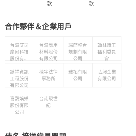
款
款
合作夥伴＆企業用戶
台灣艾司
台灣應用
瑞麒整合
翰林職工
摩爾科技
材料股份
規劃有限
福利委員
股份有限
有限公司
公司
會
公司
鍵祥資訊
棟宇法律
雅拓有限
弘昶企業
工程股份
事務所
公司
有限公司
有限公司
喜鵲娛樂
台南靚世
股份有限
紀
公司