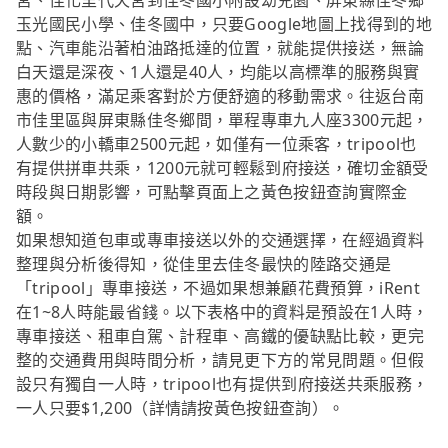
宮、佳化里代天宮到佳冬國小附設幼兒園、屏東縣佳冬鄉
玉光國民小學、佳冬國中，只要Google地圖上找得到的地
點、汽車能沿著柏油路抵達的位置，就能提供接送，無論
白天還是深夜、1人還是40人，均能以高標準的服務與實
惠的價格，滿足乘客對於方便舒適的移動需求。往返台南
市佳里區與屏東縣佳冬鄉間，單程專車九人座3300元起，
人數少的小轎車2500元起，如僅有一位乘客，tripool也
有提供拼車共乘，1200元就可輕鬆到府接送，確切金額受
時段與日期影響，可點擊頁面上之黃色按鈕查詢實際金
額。
如果想知道包車或專車接送以外的交通選擇，在經過資料
整理與分析後得知，從佳里去佳冬最快的陸路交通是
「tripool」專車接送，不過如果想兼顧花費預算，iRent
在1~8人時能最省錢。以下表格中的資料是預設在1人時，
專車接送、租車自駕、計程車、高鐵的優缺點比較，更完
整的交通費用與時間分析，請見更下方的常見問題。但假
設只有獨自一人時，tripool也有提供到府接送共乘服務，
一人只要$1,200（詳情請按黃色按鈕查詢）。