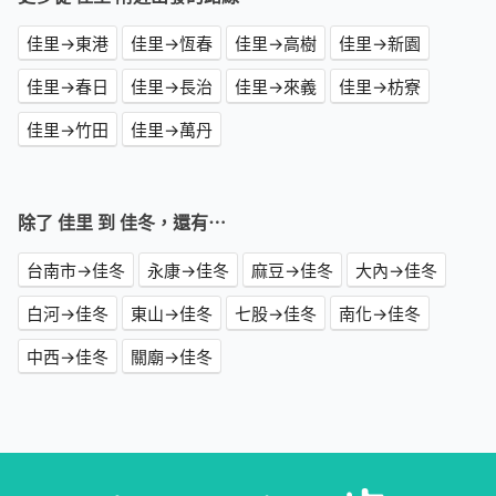
佳里→東港
佳里→恆春
佳里→高樹
佳里→新園
佳里→春日
佳里→長治
佳里→來義
佳里→枋寮
佳里→竹田
佳里→萬丹
除了 佳里 到 佳冬，還有⋯
台南市→佳冬
永康→佳冬
麻豆→佳冬
大內→佳冬
白河→佳冬
東山→佳冬
七股→佳冬
南化→佳冬
中西→佳冬
關廟→佳冬