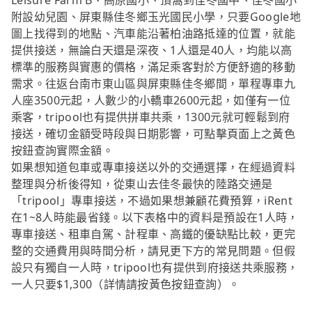
Leisure Farm B、高原國小、頂窩到佳冬國中、佳冬國小
附設幼兒園、屏東縣佳冬鄉玉光國民小學，只要Google地
圖上找得到的地點、汽車能沿著柏油路抵達的位置，就能
提供接送，無論白天還是深夜、1人還是40人，均能以高
標準的服務與實惠的價格，滿足乘客對於方便舒適的移動
需求。往返台南市東山區與屏東縣佳冬鄉間，單程專車九
人座3500元起，人數少的小轎車2600元起，如僅有一位
乘客，tripool也有提供拼車共乘，1300元就可輕鬆到府
接送，確切金額受時段與日期影響，可點擊頁面上之黃色
按鈕查詢實際金額。
如果想知道包車或專車接送以外的交通選擇，在經過資料
整理與分析後得知，從東山去佳冬最快的陸路交通是
「tripool」專車接送，不過如果想兼顧花費預算，iRent
在1~8人時能最省錢。以下表格中的資料是預設在1人時，
專車接送、租車自駕、計程車、高鐵的優缺點比較，更完
整的交通費用與時間分析，請見更下方的常見問題。但假
設只有獨自一人時，tripool也有提供到府接送共乘服務，
一人只要$1,300（詳情請按黃色按鈕查詢）。