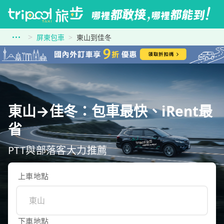
屏東包車
東山到佳冬
東山→佳冬：包車最快、iRent最
省
PTT與部落客大力推薦
上車地點
下車地點