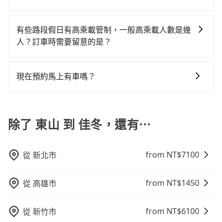
主的台灣大車隊、大都會、LINE Taxi、Uber，機場接送
點以前完成預約，隔天保證出車。如需公司報帳打統
錶計費，約有17%會採現場議價，建議最好先上網預
最令人詬病的就是車況，打開車門才發現仍有上一組乘
全程使用tripool並到府專車接送，則僅需花費約2,700
一般情況，九人座最多可以乘坐八位乘客以及置放六件
則有肯驛、全鋒、格上租車、和運租車，包車旅遊則是
編，在結帳時可以受理，並於乘車後一週內寄出電子收
約，以免當場被坑受騙。雖然東山到佳冬的跳表小黃可
客遺留的垃圾或者撞凹的車門仍未被修理，每一次租車
元，費時1小時44分鐘。選擇搭乘高鐵而不預約包車，不
30吋的行李箱，但如有大件行李、衝浪板、樂器、廣告
KKDAY、KLOOK、叫車吧等。tripool旅步專注在長程
據。
有些路段假日有高乘載管制，一般高乘載人數是幾
能較為便宜，但當你們人數超過四位時，叫兩輛計程車
都好像在開樂透一樣。另外，偶爾也會遇到明明已經預
僅至少額外負擔110元車資，而且更會額外浪費50分鐘
看板、床墊、折疊單車、家電等，在乘客人數不多的情
單程接送與跨縣市計時包車，不論從哪邊去哪裡（當然
人？訂車時需要留意的是？
的費用就貴了，改預約一輛tripool的九人座廂型車最高
約了時間但上一位用戶卻遲遲尚未歸還，又或者要還車
在轉乘與等車上，現在還不馬上來預約tripool！
況下，可以將後座倒放來騰出置物空間。基本上只要不
也包括東山去佳冬），全台保證出車。由於有高效的車
可省$1,400。
時卻偏偏找不到停車位，對於急著用車或者要載其他乘
當某些特定路段塞車情況嚴重時，為了維持交通秩序和
遮住司機視線、不會破壞車體、不影響行車安全，會讓
輛調度能力，能以市價7~8折提供專車到府服務，是絕大
客的人來說就有不小的風險。最後，雖然路邊隨租隨還
道路安全，政府會實施高乘載管制，限制只有符合以下
乘客盡量塞、盡量放。在預定前，建議先丈量好尺寸，
多數乘客出行的最佳選擇。
現在預約馬上有車嗎？
看似方便，但實際使用時還是有其區域的限制，實際可
四種車輛可以通行：(一) 乘載3人(含駕駛和小孩)以上的
並事先透過官網的線上客服洽詢，確認沒問題再下訂。
停靠的地點與你的上下車地點仍有段距離，在遇到下雨
只要網站上能預約的日期與時間，就保證出車。不過
小型車，(二) 大型客車，(三) 計程車，(四) 駕駛或乘客持
天或者載行李時，就顯得非常不便。
tripool並非計程車，無法隨招隨到，現在馬上預定從東
有身心障礙證明、記者證或「高速公路高乘載管制」通
山去佳冬的車，最快也是四小時後出發的車。
除了 東山 到 佳冬，還有⋯
行證之小型車。如果您的出行路線會經過高乘載管制時
段和路段，建議最好配合至少兩名以上乘客。
from NT$
7100
從
新北市
from NT$
1450
從
高雄市
from NT$
6100
從
新竹市