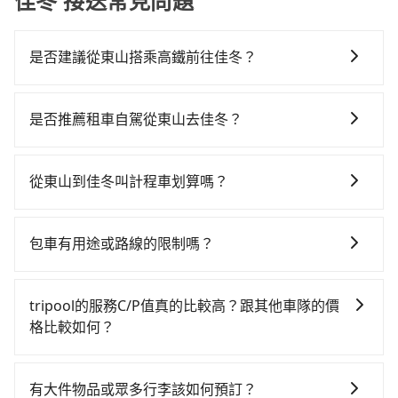
佳冬 接送常見問題
是否建議從東山搭乘高鐵前往佳冬？
若要從東山搭高鐵前往佳冬，高鐵較貴、費時，且難叫
計程車前往高鐵站！從最早06:59一直到23:30，嘉義-左
是否推薦租車自駕從東山去佳冬？
營一天最多有60班次高鐵可搭乘。假設從台南市東山區
如果你有台灣駕照且對自己駕駛技術有信心，且在車上
前往最靠近的嘉義高鐵站，叫一輛計程車花費約600元、
時不需要閉目養神（因為要自己開車），最重要的是你
車程約40分鐘。抵達高鐵站後，步行進站、現場購票並
從東山到佳冬叫計程車划算嗎？
當天就要來回，那在台南路邊可隨租隨借的iRent應該是
於月台排隊的時間約15分鐘，再乘坐29~31分鐘（平均
如選擇小黃直達，在台南可以透過app叫車的有55688台
你最便宜選擇。註冊完iRent的app後，可以每小時
30分）的高鐵從嘉義站前往左營高鐵站，每人票價410
灣大車隊、Uber、Line Taxi、Yoxi等。依照里程跳錶計
$115~205承租小轎車，每公里再額外加收$3.2，從東山
元，再用10分鐘出站、等待車站前排班的計程車，搭上
包車有用途或路線的限制嗎？
算，價格約為2,495~3,000元間，若改選tripool的專車
到佳冬的花費預估為$1,750~2,300（金額差異來自於平
小黃後約花65分鐘、車費1,800元後，抵達屏東縣佳冬鄉
不管是從東山前往佳冬或是全台灣任何地方，只要是長
服務可再更便宜。但如果你無法提前預約，或偏好臨時
假日、車款差異、抵達目的地後多久原路返回），雖已
的目的地。全程加上轉車時間共2小時34分鐘，假設一人
途交通且途中遵守台灣法律，無論是清明掃墓、包車旅
叫車，那要注意台南市僅有合法計程車約4,140輛，計程
將eTag和可能的每小時40元路邊停車費用預估進去，但
tripool的服務C/P值真的比較高？跟其他車隊的價
獨行，交通費總計2,810元。不過台南市領有合法執照的
遊、參加喜宴/喪禮、就醫回診、登山露營、學生搬家、
車密度為雙北的4.6%，也就是說要臨時叫到小黃的難度
額外的汽車保險與可能的罰單都需自付。再者，和運的
格比較如何？
計程車僅有4,100多輛，計程車的密度為雙北的4.6%，換
投票返鄉、商務出差、貴賓來訪、寵物檢疫、預約叫
是台北或新北的20倍之多。如果當天或隔天也要原路返
iRent只提供最基本的車型，如Toyota Yaris、Prius C、
句話說，臨時要叫小黃的難度是雙北大城市的20倍。縱
在服務品質許可下，乘客當然希望價格越便宜越好，而
車、機場接送、定期洗腎、包月上下班，或者任何跨縣
回，佳冬的計程車更難叫，該縣市僅有約368輛計程車，
Vios這類乘坐體驗較差的車款，如果人數超過四位，更
使幸運攔到一輛小黃了，台南市少部分小黃司機不按表
市場上稍具規模且合法經營的業者，有以短程與城市為
市接送的需求，tripool都能滿足你。乘車前一天下午五
建議事先做好規劃。再加上台南市有些計程車司機不按
有大件物品或眾多行李該如何預訂？
是沒有較大的七人座或九人座可供選擇，而且無人租車
收費，看乘客是外地人便漫天喊價或恣意繞路。但如果