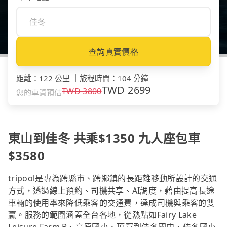
查詢真實價格
距離
：
122 公里
｜
旅程時間
：
104 分鐘
TWD
2699
TWD
3800
您的車資預估
東山到佳冬 共乘$1350 九人座包車
$3580
tripool是專為跨縣市、跨鄉鎮的長距離移動所設計的交通
方式，透過線上預約、司機共享、AI調度，藉由提高長途
車輛的使用率來降低乘客的交通費，達成司機與乘客的雙
贏。服務的範圍涵蓋全台各地，從熱點如Fairy Lake