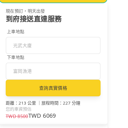
現在預訂，明天出發
到府接送直達服務
上車地點
下車地點
查詢真實價格
距離
：
213 公里
｜
旅程時間
：
227 分鐘
您的車資預估
TWD
6069
TWD
8500