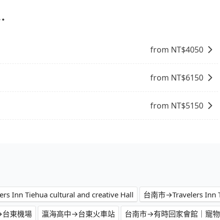
需要前往的地點屬於高海拔山區等特殊地點，就可能會需要支
大廈去富岡漁港，請儘早下訂以把握最划算的價格。
查詢到具體的費用。
⋯
from NT$
4050
from NT$
6150
from NT$
5150
 Inn Tiehua cultural and creative Hall
台南市→Travelers Inn Tie
→台東機場
瀛海高中→台東火車站
台南市→有時回家會館｜寵