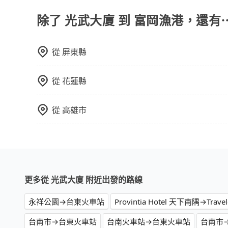
用，不會像其他業者那樣收取額外費用。但如果您
午以前均可全額取消退費，如已經決定好要從光武
付額外的費用，不過別擔心，您可以透過旅步官網
除了 光武大廈 到 富岡漁港，還有
從
屏東縣
從
花蓮縣
從
高雄市
更多從 光武大廈 附近出發的路線
永祥公園→台東火車站
Provintia Hotel 天下南隅→Travelers
台南市→台東火車站
台南火車站→台東火車站
台南市