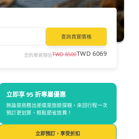
查詢真實價格
TWD
6069
TWD
8500
您的車資預估
立即享 95 折專屬優惠
無論是商務出差還是旅遊探親，來回行程一次
預訂更划算，輕鬆節省旅費！
立即預訂，享受折扣