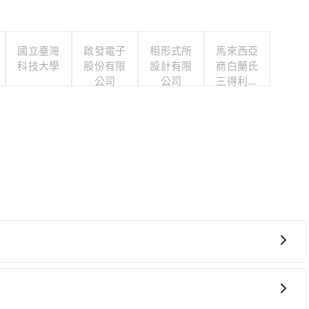
國立臺灣
啟發電子
相形式所
馬來西亞
科技大學
股份有限
設計有限
商白蘭氏
公司
公司
三得利股
份有限公
司台灣分
公司
灣大車隊、Uber、Line Taxi、Yoxi等，如果在路邊攔不
責任台南市全聯計程車、帝一無線、成功衛星計程車等叫車看
元間。不過台南市僅有合法計程車約4,140輛，計程車密度為雙北