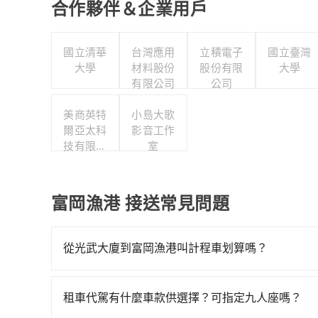
合作夥伴＆企業用戶
國立清華
台灣應用
立積電子
國立臺灣
大學
材料股份
股份有限
大學
有限公司
公司
美商英特
小島大歌
爾亞太科
影音工作
技有限公
室
司
富岡漁港 接送常見問題
從光武大廈到富岡漁港叫計程車划算嗎？
如選擇小黃直達，在台南可以透過app叫車的有55688台
到車，也可考慮打電話至附近的計程車隊，如有限
租車代駕有什麼車款供選擇？可指定九人座嗎？
看。依照里程跳錶計算，價格約為4,315~5,200