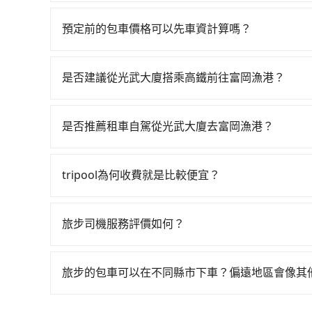
tripool提供的車型以五人座小轎車、休旅車與九人
的4.6%，也就是說要臨時叫到小黃的難度是台北
VW為主，其中也有少量進口車像凌志Lexus、特斯
所在的台東縣的計程車更難叫，該縣市僅有約351
預定前的包車價格可以先車資計算嗎？
百分百無菸車，乘客均有最高500萬乘客險。如果有
不按錶計費，約有17%會採現場議價，建議最好先
可以的，旅步的官網、APP提供24小時即時查價
座大巴或遊覽車，可特別填單並另外報價。
表小黃可能較為便宜，但當你們人數超過四位時，叫兩
車最高可省$800。
是否建議從光武大廈搭乘高鐵前往富岡漁港？
從光武大廈搭高鐵去富岡漁港絕非最佳選擇，高鐵
多時有74班車次，從最早07:16到23:48，過
是否推薦租車自駕從光武大廈去富岡漁港？
(台南市北區) 前往最靠近的台南高鐵站，叫一輛計
通常旅客不會選擇租車或自駕前往富岡漁港，畢竟
站、現場購票並於月台排隊的時間約15分鐘，再乘坐
每人票價140元，再用10分鐘出站、等待車站前排班
tripool為何收費就是比較便宜？
富岡漁港 (台東縣台東市) 的目的地。全程加上轉車
對於平常就有在使用長程專車接送服務的乘客來說，第
過台南市領有合法執照的計程車僅有4,100多輛，
為司機素質比較差、車上會有煙味、或者車齡過大，但
是雙北大城市的20倍。縱使幸運攔到一輛小黃了
旅步司機服務評價如何？
顧客評分較低的司機，且車輛均要求5年內新車，
價或恣意繞路。但如果全程使用tripool並到府專車
在 Google 上關於旅步的評論中，許多人都給
口罩。tripool之所以能將價格壓在市價7~8折
高鐵而不預約包車，不僅至少額外負擔270元車資
程更加順暢和舒適。」
也就是提高俗稱「回頭車」的比例。這不僅體現在
旅步的包車可以在不同縣市下車？偏遠地區會像其
預約tripool！
能用更少的司機來服務更多的旅客，意味著使用到
旅步的包車服務非常方便，您可以在不同縣市下車
反應在服務品質的控管會更佳。但tripool網站