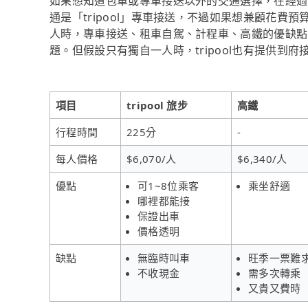
如果想知道包車或專車接送以外的交通選擇，在經過
通是「tripool」專車接送，不過如果想兼顧花費
人時，專車接送、租車自駕、計程車、高鐵的優缺點
題。但假設只有獨自一人時，tripool也有提供到
項目
tripool 旅步
高鐵
行程時間
225分
-
每人價格
$6,070/人
$6,340/人
優點
可1~8位乘客
乘坐舒適
哪裡都能接
保證出車
價格透明
缺點
無臨時叫車
旺季一票難
不收現金
需多次轉乘
又貴又費時