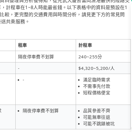
資料整理與分析後得知，從光武大廈去富岡漁港最快的陸路交
預算，計程車在1~8人時能最省錢。以下表格中的資料是預設在1
比較，更完整的交通費用與時間分析，請見更下方的常見問
府接送共乘服務。
租車
計程車
隔夜停車費不划算
240~255分
-
$4,320~5,200/人
-
滿足臨時需求
不需事先付款
短程價格便宜
求
隔夜停車費不划算
品質參差不齊
可能無車往返
可能不跳錶被坑