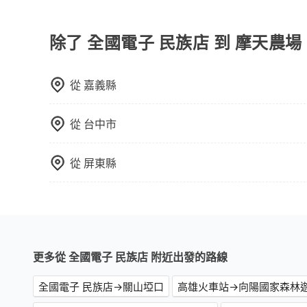
如果您需要包車前往公墓掃墓或參加告別式，一般
需要載運骨灰罈或在車上進行法事等作業，建議在
議。此外，是否需要給司機紅包或小費，則可以由
除了 全國電子 民族店 到 摩天農
從
嘉義縣
從
台中市
從
屏東縣
更多從 全國電子 民族店 附近出發的路線
全國電子 民族店→關山埡口
高雄火車站→向陽國家森林