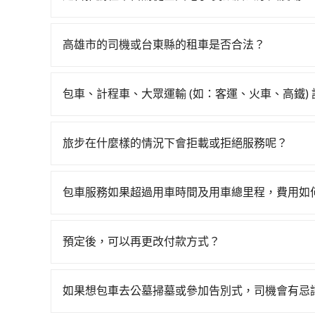
車看看。依照里程跳錶計算，價格約為4,335~5,
如你有駕照又不排斥自駕，且又不需要利用移動的
輛，數量約為高雄市的4%、密度僅雙北的0.2%，
說匯眾國際、翊婕國際小客車租賃、租租車汽車租賃。一般
農場的跳表小黃可能較為便宜，但當你們人數超過四位
高雄市的司機或台東縣的租車是否合法？
Tiida，一天租金約$1,500，九人座如Hyundai St
務可再更便宜。
許多的Line群組或Facebook社團裡，有很多
元）、eTag（每公里約1元）、路邊停車（每小
警察臨檢並趕下車，出意外後保險公司更是不會提
程限定200~400公里，超過還會額外加收100~
包車、計程車、大眾運輸 (如：客運、火車、高鐵)
無法監控或追查。最好別為了省小錢而冒上不必要的風
還的服務，假設你當天就往返全國電子 民族店與摩天農
在選擇交通方式時，您可依下列建議的考慮因素做
一定符合台灣法律規定，除了司機擁有合法的職業駕
這金額比搭計程車便宜，且在前往摩天農場的途中
程車最貴，而大眾運輸通常較便宜。 行程：需多
好辨別叫的車是否合法，就看車牌的開頭，只要不是
是犧牲了當天要開車的親友的遊玩興緻。再者，租
旅步在什麼樣的情況下會拒載或拒絕服務呢？
且不介意耗時轉乘可選大眾運輸或較貴的計程車。
間做租還動作，另外承租過程繁瑣，租還通常需額
當您使用 tripool 旅步乘車日期當天，若發生以下
也比較便宜，人數少可搭乘大眾運輸或計程車。 
遇到不肖業者，還車時可能遭遇各種莫名理由而被
訂購時填寫的數量。請務必確實填寫當日實際攜帶的
可選用大眾運輸。 便利性：需要便利性和方便性
包車服務如果超過用車時間及用車總里程，費用如
同行，卻無自備或加購兒童座椅。提醒您，為了保
輸。
旅步的包車服務可以根據您的需求安排用車，若超過
須乘坐兒童座椅。 3) 搭乘寵物友善專車卻沒有
的里程數，每10公里加收150元的費用。這些額
預定後，可以再更改付款方式？
抱歉！一旦訂單成立後，付款方式是無法更改的。
該訂單後再以其他付款方式重新預約行程即可。
如果想包車去公墓掃墓或參加告別式，司機會有忌