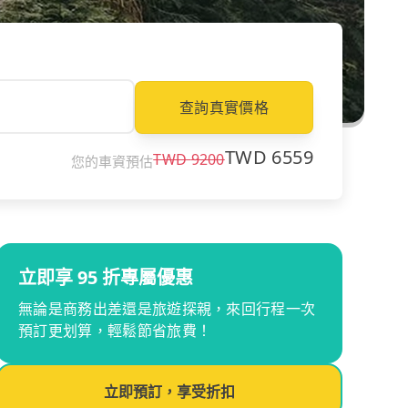
查詢真實價格
TWD
6559
TWD
9200
您的車資預估
立即享 95 折專屬優惠
無論是商務出差還是旅遊探親，來回行程一次
預訂更划算，輕鬆節省旅費！
立即預訂，享受折扣