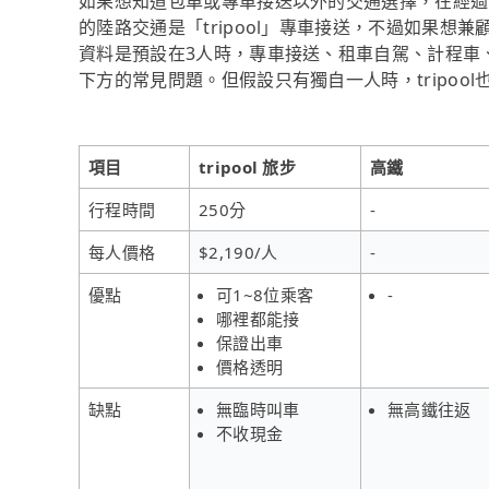
如果想知道包車或專車接送以外的交通選擇，在經過
的陸路交通是「tripool」專車接送，不過如果
資料是預設在3人時，專車接送、租車自駕、計程車
下方的常見問題。但假設只有獨自一人時，tripoo
項目
tripool 旅步
高鐵
行程時間
250分
-
每人價格
$2,190/人
-
優點
可1~8位乘客
-
哪裡都能接
保證出車
價格透明
缺點
無臨時叫車
無高鐵往返
不收現金