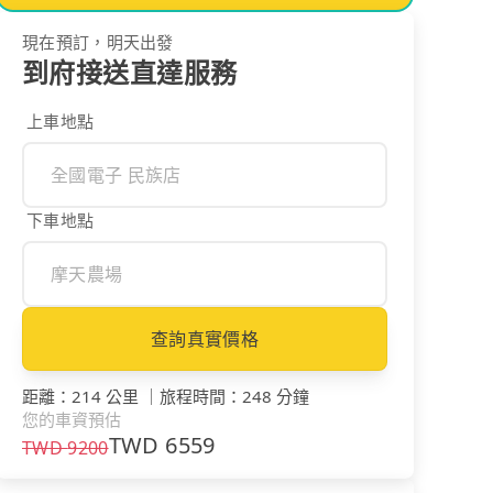
現在預訂，明天出發
到府接送直達服務
上車地點
下車地點
查詢真實價格
距離
：
214 公里
｜
旅程時間
：
248 分鐘
您的車資預估
TWD
6559
TWD
9200