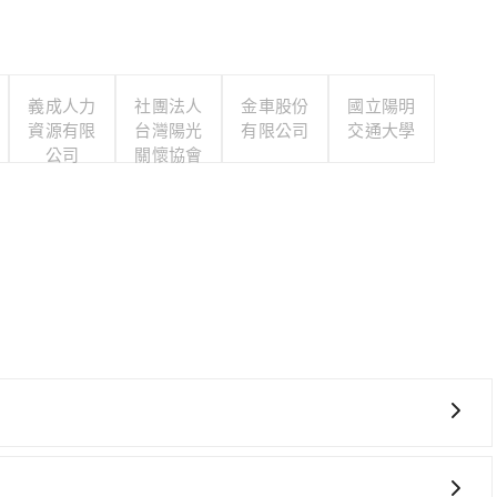
義成人力
社團法人
金車股份
國立陽明
資源有限
台灣陽光
有限公司
交通大學
公司
關懷協會
灣大車隊、Uber、Line Taxi、Yoxi等，如果在路邊攔不
責任高雄市大昌計程車、大都會衛星車隊、好客來計程車等叫