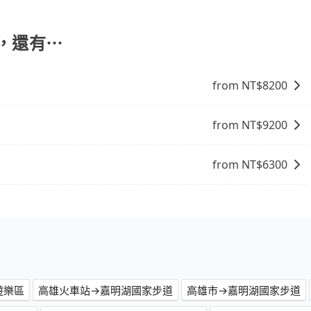
司機都會提供接送服務。不過，如果您有其他特殊要求，例如
訂車前先向客服詢問是否有相應的司機可配合，以避免後續爭
您自行決定。不過，建議可事先詢問司機是否接受。」
場，還有⋯
from NT$
8200
from NT$
9200
from NT$
6300
遊樂區
高雄火車站→嘉明湖國家步道
高雄市→嘉明湖國家步道