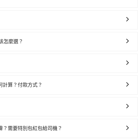
200元間。但如果要考慮到回程，台東縣僅有合法計程車約350
時間在車上休息，那在高雄市三民區有約25間租車車行，比方
其叫車的難度是雙北市的410倍。雖然全國電子 民族店到摩天
租車以天為單位，小轎車如Toyota Altis、Nissan
時，叫兩輛計程車的費用就貴了，若改選tripool的專車服
arex或Volkswagen T5，一天$4,500起，油錢（每公里約3
低價的白牌車、私家車或野雞車在招攬生意，這不僅是違法可能被
時約40元）、保險費、罰單另計多數租車合約上都會載明每日里
供任何理賠，如果又遇到心術不正的司機，其犯罪行為可能都
2,000元不等的費用。由於絕大多數的租車公司都沒有提供甲租乙
 該怎麼選？
險。而tripool雇用的司機、使用的車輛以及配合的車行，
場，預計的小轎車花費為$3,400或九人座$6,400。當然
選擇： 預算：不同交通工具價格不同，可先確定您的預算。計
駛執照以及良民證外，車輛一定投保最高300萬乘客險。最
預計邊開邊玩，那租車一整天確實就非常方便划算，但前提就
點停留的行程建議可選可客製化行程的包車，如果時間比較寬鬆
R或T開頭的車，就一定是違法。
車地點可能離全國電子 民族店還有段路，且須配合車行營業時
 旅行人數：人數多時包車較方便舒適且每個人攤提下來的車資
外花費30分鐘做簽約與車體檢查，甚至還要先自行加滿油，如
 3 項原因，司機有權拒絕服務： 1) 當日搭車人數或行李超過
時間：需在特定時間到達目的地可選包車或計程車，不趕時間即
額外收費，風險可謂不小。
行李及乘坐的總人數，包含成人及兒童／嬰幼兒。 2) 孩童
可選包車和計程車，喜歡探險和體驗當地文化則可搭乘大眾運
何計算？付款方式？
護孩童的安全，依道路交通安全規則規定，四歲以下的孩童必
預定的用車時間，每小時會加收1000元的費用；若超過預定
裝籠。避免影響行車安全，請您務將寵物置入提籠或提袋內。
外費用可以在下車前付現給司機。
但您可以在用車前一天凌晨六點前填寫取消訂單申請表，取消
諱？需要特別包紅包給司機？