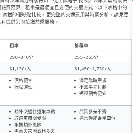
資料整理與分析後得知，從全國電子 民族店去摩天農場最快
想兼顧花費預算，租車是最便宜且方便的交通方式。以下表格中的
、高鐵的優缺點比較，更完整的交通費用與時間分析，請見更
l也有提供到府接送共乘服務。
租車
計程車
280~310分
255~265分
$1,130/人
$1,450~1,730/人
價格便宜
滿足臨時需求
行程彈性
不需事先付款
短程價格便宜
額外交通往返取車點
品質參差不齊
取還車時間受限
通常僅能乘坐四位
承擔額外風險
需當天來回或租多天