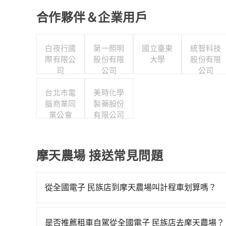
合作夥伴＆企業用戶
白夜行國
第一照明
國立臺東
統智科技
際有限公
股份有限
大學
股份有限
司
公司
公司
台北市電
美時化學
腦商業同
製藥股份
業公會
有限公司
摩天農場 接送常見問題
從全國電子 民族店到摩天農場叫計程車划算嗎？
如選擇小黃直達，在高雄可以透過app叫車的有55688台
到車，也可考慮打電話至附近的計程車隊，如有限
是否推薦租車自駕從全國電子 民族店去摩天農場？