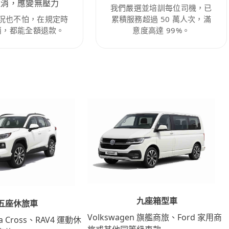
取消，應變無壓力
我們嚴選並培訓每位司機，已
況也不怕，在規定時
累積服務超過 50 萬人次，滿
消，都能全額退款。
意度高達 99%。
九座箱型車
五座休旅車
Volkswagen 旗艦商旅、Ford 家用商
lla Cross、RAV4 運動休