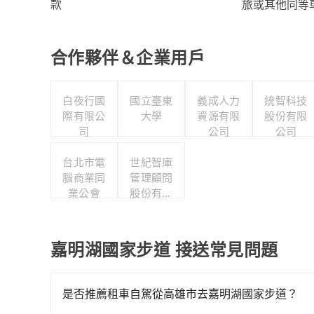
旅或其他同等
款
合作夥伴＆企業用戶
白夜行國
國立臺東
義成人力
統智科技
際有限公
大學
資源有限
股份有限
司
公司
公司
台北市電
世紀智庫
腦商業同
管理顧問
業公會
股份有限
公司
嘉明湖國家步道 接送常見問題
是否推薦租車自駕從高雄市去嘉明湖國家步道？