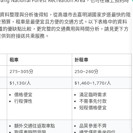
tional Forest Recreation Area，也可在線上預約時
資料整理與分析後得知，從高雄市去嘉明湖國家步道最快的陸
顧花費預算，租車是最便宜且方便的交通方式。以下表格中的資料
鐵的優缺點比較，更完整的交通費用與時間分析，請見更下方
有提供到府接送共乘服務。
租車
計程車
275~305分
250~260分
$1,130/人
$1,460~1,770/人
價格便宜
滿足臨時需求
行程彈性
不需事先付款
短程價格便宜
額外交通往返取車點
品質參差不齊
取還車時間受限
通常僅能乘坐四位