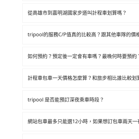
如你有駕照又不排斥自駕，且又不需要利用移動的
說嘉鑫國際租賃、欣興租車、成大聯合。一般租車以天為單位，
從高雄市到嘉明湖國家步道叫計程車划算嗎？
金約$1,500，九人座如Hyundai Starex或Vol
如選擇小黃直達，在高雄可以透過app叫車的有55688台
公里約1元）、路邊停車（每小時約40元）、保險費
到車，也可考慮打電話至附近的計程車隊，如伍福
公里，超過還會額外加收100~2,000元不等的
tripool的服務C/P值真的比較高？跟其他車隊的
依照里程跳錶計算，價格約為4,375~5,300元
你當天就往返高雄市（三民區）與嘉明湖國家步道，預計
在服務品質許可下，乘客當然希望價格越便宜越好
約為高雄市的4%、密度僅雙北的0.2%，其叫車的
搭計程車便宜，且在前往嘉明湖國家步道的途中預
的台灣大車隊、大都會、LINE Taxi、Uber
表小黃可能較為便宜，但當你們人數超過四位時，叫兩
犧牲了當天要開車的親友的遊玩興緻。再者，租車地
如何預約？預定後一定會有車嗎？最晚何時要預約
KKDAY、KLOOK、叫車吧等。tripool旅
便宜。
業時間做租還動作，另外承租過程繁瑣，租還通常需
如要預約從高雄市前往嘉明湖國家步道的專車接送
包括高雄市去嘉明湖國家步道），全台保證出車。由
油，如遇到不肖業者，還車時可能遭遇各種莫名理
實價格，照著步驟填寫完乘客資料與線上刷卡，訂
務，是絕大多數乘客出行的最佳選擇。
計程車包車一天價格怎麼算？和旅步相比誰比較划
電子郵件確認信，如此就完成預約了，而司機與車輛
計程車包車的價格通常根據時間或距離計算，包車
一旦付款完畢，tripool保證出車。一般建議出
區，價格可能有所不同。另外，計程車包車價格也
前一天傍晚五點前仍會收單，最遲如當天下午過後
tripool 是否能預訂深夜乘車時段？
前，最好先詢問清楚具體價格和注意事項。相比之
可以的！tripool 旅步全年無休並提供深夜接送服
車時間和里程、車型來計費，價格在網站上公開透
網站包車最多只能選12小時，如果想訂包車兩天
旅步的包車服務是以一天一張訂單的方式計算，如