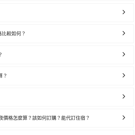
時間在車上休息，那在高雄市三民區有約25間租車車行，比方
小轎車如Toyota Altis、Nissan Tiida，一天租
kswagen T5，一天$4,500起，油錢（每公里約3元）、eTag（每
灣大車隊、Uber、Line Taxi、Yoxi等，如果在路邊攔不
、罰單另計多數租車合約上都會載明每日里程限定200~400
交通、有限責任高雄市大高雄計程車、享順交通等叫車看看。
費用。由於絕大多數的租車公司都沒有提供甲租乙還的服務，假設
價格比較如何？
間。但如果要考慮到回程，台東縣僅有合法計程車約350輛，數量
的小轎車花費為$3,400或九人座$6,400。當然這金額比
，而市場上稍具規模且合法經營的業者，有以短程與城市為主
難度是雙北市的410倍。雖然高雄市區到嘉明湖國家步道的跳
計邊開邊玩，那租車一整天確實就非常方便划算，但前提就是
，機場接送則有肯驛、全鋒、格上租車、和運租車，包車旅遊則是
輛計程車的費用就貴了，若改選tripool的專車服務可再更
點可能離你的住家/辦公室/起點還有段路，且須配合車行營
？
步專注在長程單程接送與跨縣市計時包車，不論從哪邊去哪裡（當然也
額外花費30分鐘做簽約與車體檢查，甚至還要先自行加滿
服務，可直接線上輸入上下車地點或地址，三秒內即可查到真
於有高效的車輛調度能力，能以市價7~8折提供專車到府服
由而被額外收費，風險可謂不小。
單即成立。在拿到訂單編號後，隨即會在手機上收到簡訊以及
算？
的詳細資料，將於乘車前一晚八點透過SMS和EMAIL提供。
的價格通常是根據時間或距離來計算，而且在不同城市和地
發前一天中午以前完成預約，越早下訂價格越低價，如臨時需要，
可能會因為交通狀況等因素而有所變動。因此，在預定包車之
乘車，四小時前仍能預約。
下，旅步的包車服務價格相對更為透明和具體，一般是按照包
務。
明，方便客戶可以更加準確地了解行程所需時間和費用。
一夜價格怎麼算？該如何訂購？能代訂住宿？
果您需要連續兩天的包車服務，可以在官網上分開預定兩天的