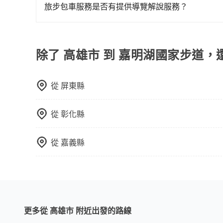
行程。另外，目前旅步只提供接送服務，暫不提供
旅步包車服務是否有提供導覽解說服務？
抱歉！目前旅步的包車服務暫無提供導覽服務，如
booking@tripool.app聯繫我們，將有專人
除了 高雄市 到 嘉明湖國家步道，
從
屏東縣
從
彰化縣
從
嘉義縣
更多從 高雄市 附近出發的路線