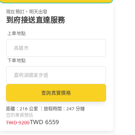
現在預訂，明天出發
到府接送直達服務
上車地點
下車地點
查詢真實價格
距離
：
216 公里
｜
旅程時間
：
247 分鐘
您的車資預估
TWD
6559
TWD
9200