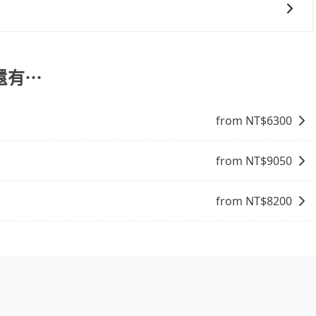
代訂住宿服務。
果您需要導覽服務，可事先透過電子郵件
協助回覆確認是否能協助安排。
還有⋯
from NT$
6300
from NT$
9050
from NT$
8200