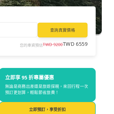
查詢真實價格
TWD
6559
TWD
9200
您的車資預估
立即享 95 折專屬優惠
無論是商務出差還是旅遊探親，來回行程一次
預訂更划算，輕鬆節省旅費！
立即預訂，享受折扣