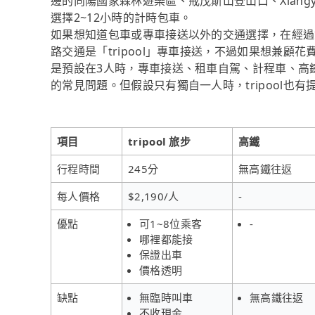
邊的向陽國家森林遊樂區、戒茂斯山登山口、Xiangyang Na
選擇2~12小時的計時包車。
如果想知道包車或專車接送以外的交通選擇，在經過
路交通是「tripool」專車接送，不過如果想兼
是預設在3人時，專車接送、租車自駕、計程車、高
的常見問題。但假設只有獨自一人時，tripool也
項目
tripool 旅步
高鐵
行程時間
245分
無高鐵往返
每人價格
$2,190/人
-
優點
可1~8位乘客
-
哪裡都能接
保證出車
價格透明
缺點
無臨時叫車
無高鐵往返
不收現金