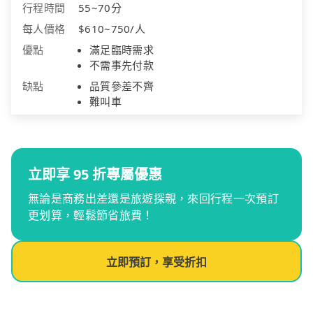
行程時間
55~70分
每人價格
$610~750/人
優點
滿足臨時需求
不需事先付款
缺點
品質參差不齊
難叫車
立即享 95 折專屬優惠
無論是商務出差還是旅遊探親，來回行程一次預訂
更划算，輕鬆節省旅費！
立即預訂，享受折扣