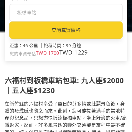
查詢真實價格
距離
：
46 公里
｜
旅程時間
：
39 分鐘
TWD
1229
TWD
1700
您的車資預估
六福村到板橋車站包車: 九人座$2000
｜五人座$1230
在新竹縣的六福村享受了整日的芬多精或壯麗景色後，身
體的疲憊感也隨之而來。此刻，您可能提著滿手的當地特
產與紀念品，只想盡快抵達板橋車站，坐上舒適的火車/高
鐵返家。然而，許多風景區的聯外交通卻是旅程中最不確