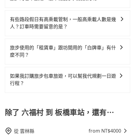
的行程。另外，目前旅步只提供接送服務，暫不提供代
台北或新北的80倍之多。雖然六福村到板橋車站的跳表
車型，如Toyota Yaris、Prius C、Vios這類乘坐體驗較
但如果全程使用tripool並到府專車接送，則每人平均花
當您的行程確定後，建議盡早預訂包車服務，因為旅步
訂住宿服務。
小黃可能較為便宜，但當你們人數超過四位時，叫兩輛
差的車款，如果人數超過四位，更是沒有較大的七人座
費約610元，費時39分鐘。選擇搭乘高鐵而不預約包
提供早鳥優惠，您越早預訂就能享有更優惠的價格。所
計程車的費用就貴了，如選擇tripool的九人座，可用約
有些路段假日有高乘載管制，一般高乘載人數是幾
或九人座可供選擇，而且無人租車最令人詬病的就是車
車，不僅每人至少額外負擔50元車資，而且更會額外浪
以不妨趁早訂購，享受更划算的價格。
8折預約一台專車服務。
人？訂車時需要留意的是？
況，打開車門才發現仍有上一組乘客遺留的垃圾或者撞
費44分鐘在轉乘與等車上，現在還不馬上來預約
凹的車門仍未被修理，每一次租車都好像在開樂透一
tripool！如果你是獨自一人乘車，也可參考tripool的拼
當某些特定路段塞車情況嚴重時，為了維持交通秩序和
樣。另外，偶爾也會遇到明明已經預約了時間但上一位
車共乘服務，最多可再節省50%的交通費用。
道路安全，政府會實施高乘載管制，限制只有符合以下
旅步使用的「租賃車」跟坊間用的「白牌車」有什
用戶卻遲遲尚未歸還，又或者要還車時卻偏偏找不到停
四種車輛可以通行：(一) 乘載3人(含駕駛和小孩)以上的
麼不同？
車位，對於急著用車或者要載其他乘客的人來說就有不
小型車，(二) 大型客車，(三) 計程車，(四) 駕駛或乘客持
小的風險。最後，雖然路邊隨租隨還看似方便，但實際
旅步所使用的是符合政府法規的租賃車，車牌以白底黑
有身心障礙證明、記者證或「高速公路高乘載管制」通
使用時還是有其區域的限制，實際可停靠的地點與你的
字的「R」開頭，受車隊嚴格管理及審核後才可入隊，成
行證之小型車。如果您的出行路線會經過高乘載管制時
如果我訂購旅步包車旅遊，可以幫我代規劃一日遊
上下車地點仍有段距離，在遇到下雨天或者載行李時，
為旅步貴賓服務用車。與一些私家車充當營業用車違法
段和路段，建議最好配合至少兩名以上乘客。
行程？
就顯得非常不便。
接載的「白牌車」不同。旅步所使用的車輛合法且符合
抱歉！目前旅步的包車服務只能提供交通接送服務，暫
相關法規。
時還沒有規劃行程的服務。
除了 六福村 到 板橋車站，還有⋯
from NT$
4000
從
雲林縣