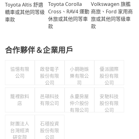
Volkswagen 旗艦
Toyota Corolla
Toyota Altis 舒適
商旅、Ford 家用商
Cross、RAV4 運動
轎車或其他同等級
旅或其他同等級車
休旅或其他同等車
車款
款
款
合作夥伴＆企業用戶
協憶有限
啟發電子
小鋼砲娛
優派國際
公司
股份有限
樂有限公
股份有限
公司
司
公司
籠裡飲料
邑碩科技
永慶房屋
安馳科技
店
有限公司
仲介股份
股份有限
有限公司
公司
財團法人
石穩投資
台灣經濟
股份有限
研究院
公司