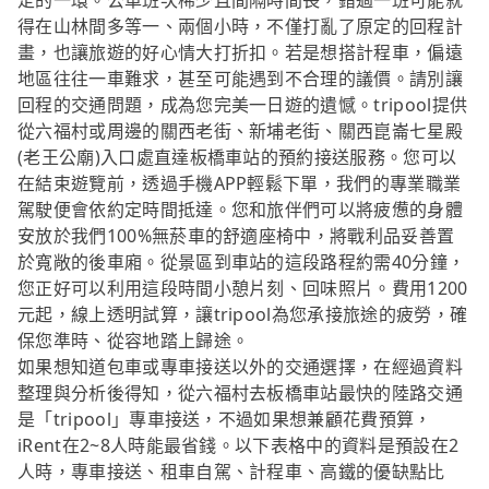
定的一環。公車班次稀少且間隔時間長，錯過一班可能就
得在山林間多等一、兩個小時，不僅打亂了原定的回程計
畫，也讓旅遊的好心情大打折扣。若是想搭計程車，偏遠
地區往往一車難求，甚至可能遇到不合理的議價。請別讓
回程的交通問題，成為您完美一日遊的遺憾。tripool提供
從六福村或周邊的關西老街、新埔老街、關西崑崙七星殿
(老王公廟)入口處直達板橋車站的預約接送服務。您可以
在結束遊覽前，透過手機APP輕鬆下單，我們的專業職業
駕駛便會依約定時間抵達。您和旅伴們可以將疲憊的身體
安放於我們100%無菸車的舒適座椅中，將戰利品妥善置
於寬敞的後車廂。從景區到車站的這段路程約需40分鐘，
您正好可以利用這段時間小憩片刻、回味照片。費用1200
元起，線上透明試算，讓tripool為您承接旅途的疲勞，確
保您準時、從容地踏上歸途。
如果想知道包車或專車接送以外的交通選擇，在經過資料
整理與分析後得知，從六福村去板橋車站最快的陸路交通
是「tripool」專車接送，不過如果想兼顧花費預算，
iRent在2~8人時能最省錢。以下表格中的資料是預設在2
人時，專車接送、租車自駕、計程車、高鐵的優缺點比