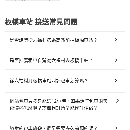
板橋車站 接送常見問題
是否建議從六福村搭乘高鐵前往板橋車站？
若要從六福村搭高鐵前往板橋車站，高鐵較貴、費時、
轉車麻煩，且難叫計程車前往高鐵站！從最早06:36一直
是否推薦租車自駕從六福村去板橋車站？
到23:27，新竹-板橋一天最多有63班次高鐵可搭乘。假
如果你有台灣駕照且對自己駕駛技術有信心，且需要絕
設從六福村 (新竹縣關西鎮) 前往最靠近的新竹高鐵站，
對的時間彈性，最重要的是你當天就要來回，那在新竹
叫一輛計程車花費約800元、車程約33分鐘。抵達高鐵
從六福村到板橋車站叫計程車划算嗎？
路邊可隨租隨借的iRent應該是你最便宜選擇。註冊完
站後，步行進站、現場購票並於月台排隊的時間約15分
如選擇小黃直達，在新竹可以透過app叫車的有55688台
iRent的app後，可以每小時$115~205承租小轎車，每
鐘，再乘坐23~27分鐘（平均25分）的高鐵從新竹站前
灣大車隊、Uber、Line Taxi、Yoxi等。依照里程跳錶計
公里再額外加收$3.2，從六福村到板橋車站的花費預估
往板橋高鐵站，每人票價260元，再用10分鐘出站。全
網站包車最多只能選12小時，如果想訂包車兩天一
算，價格約為1,220~1,500元間，若改選tripool的專車
為$800~1,300（金額差異來自於平假日、車款差異、抵
程加上轉車時間共1小時23分鐘，假設2位同行，高鐵加
夜價格怎麼算？該如何訂購？能代訂住宿？
服務可再更便宜。但如果你無法提前預約，或偏好臨時
達目的地後多久原路返回），雖已將eTag和可能的每小
轉乘之平均每人花費為660元。不過新竹縣領有合法執照
旅步的包車服務是以一天一張訂單的方式計算，如果您
叫車，那要注意新竹縣僅有合法計程車約730輛，計程車
時40元路邊停車費用預估進去，但額外的汽車保險與可
的計程車僅有700多輛，計程車的密度為雙北的1.3%，
需要連續兩天的包車服務，可以在官網上分開預定兩天
密度為雙北的1.3%，也就是說要臨時叫到小黃的難度是
能的罰單都需自付。再者，和運的iRent只提供最基本的
旅步的包車旅遊，最早需要多久前預約呢？
換句話說，臨時要叫小黃的難度是雙北大城市的80倍。