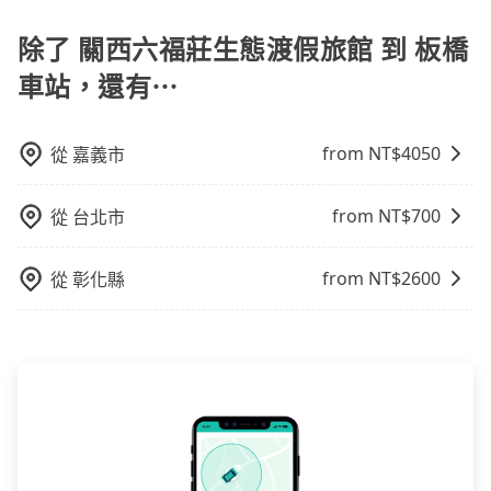
提供早鳥優惠，您越早預訂就能享有更優惠的價格。所
選租用適合1~4歲的兒童汽車座椅或4歲以上的增高墊，
供專車到府服務，是絕大多數乘客出行的最佳選擇。
以不妨趁早訂購，享受更划算的價格。
除了 關西六福莊生態渡假旅館 到 板橋
如有新生兒需要0~1歲的嬰兒後向汽座，可先向客服人員
確認庫存再行租用，每個300元。當然，更鼓勵父母自行
車站，還有⋯
攜帶汽車座椅，不僅家中小寶貝坐的舒適習慣。
from NT$
4050
從
嘉義市
from NT$
700
從
台北市
from NT$
2600
從
彰化縣