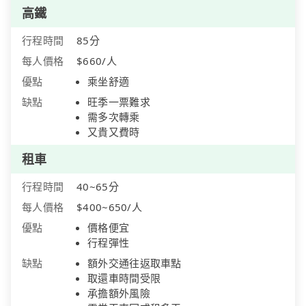
高鐵
行程時間
85分
每人價格
$660/人
優點
乘坐舒適
缺點
旺季一票難求
需多次轉乘
又貴又費時
租車
行程時間
40~65分
每人價格
$400~650/人
優點
價格便宜
行程彈性
缺點
額外交通往返取車點
取還車時間受限
承擔額外風險