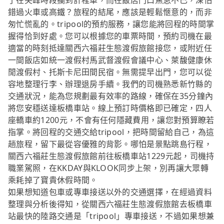
了在尖峰時段攔到計程車，而在飯店門口焦急不已，深怕
錯過火車或高鐵？旅程的結尾，應該是輕鬆愜意的，而非
匆忙慌亂的。tripool的預約服務，讓您能將回程的時間掌
握得恰到好處。您可以根據您的車票時間，預約司機在最
適當的時刻抵達關西六福莊生態渡假旅館接您，或附近任
一間飯店如統一渡假村馬武督渡假會議中心、萊馥健康休
閒渡假村、托斯卡尼田間民宿。無需提早出門，您可以從
容地整理行李、辦理退房手續。我們的司機熟悉新竹縣的
交通狀況，能為您規劃最有效率的路線，確保在35分鐘內
將您安穩送達板橋車站。線上預訂時價格即已確定，四人
座轎車約1200元，不會有任何隱藏費用，讓您對預算瞭若
指掌。將回程的交通交給tripool，把時間留給自己，為這
趟旅程，留下最從容優雅的背影。哪怕是景點跳島行程，
關西六福莊生態渡假旅館前往板橋車站1229元起，司機持
職業駕照，在KKDAY與KLOOK同步上架，別再讓大眾轉
乘耗掉了寶貴休假時間。
如果想知道包車或專車接送以外的交通選擇，在經過資料
整理與分析後得知，從關西六福莊生態渡假旅館去板橋車
站最快的陸路交通是「tripool」專車接送，不過如果想兼