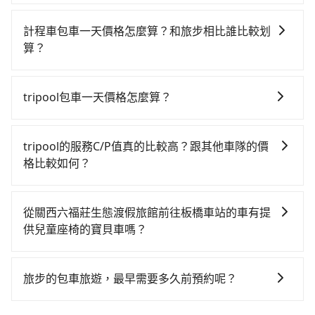
如選擇小黃直達，在新竹可以透過app叫車的有55688台
公里再額外加收$3.2，從關西六福莊生態渡假旅館到板
人票價260元，再用10分鐘出站。全程加上轉車時間共1
灣大車隊、Uber、Line Taxi、Yoxi等。依照里程跳錶計
橋車站的花費預估為$800~1,300（金額差異來自於平假
小時23分鐘，假設2位同行，高鐵加轉乘之平均每人花費
計程車包車一天價格怎麼算？和旅步相比誰比較划
算，價格約為1,220~1,500元間，若改選tripool的專車
日、車款差異、抵達目的地後多久原路返回），雖已將
為660元。不過新竹縣領有合法執照的計程車僅有700多
算？
服務可再更便宜。但如果你無法提前預約，或偏好臨時
eTag和可能的每小時40元路邊停車費用預估進去，但額
輛，計程車的密度為雙北的1.3%，換句話說，臨時要叫
計程車包車的價格通常根據時間或距離計算，包車的價
叫車，那要注意新竹縣僅有合法計程車約730輛，計程車
外的汽車保險與可能的罰單都需自付。再者，和運的
小黃的難度是雙北大城市的80倍。但如果全程使用
格通常是根據時間或距離來計算，而且在不同城市和地
密度為雙北的1.3%，也就是說要臨時叫到小黃的難度是
iRent只提供最基本的車型，如Toyota Yaris、Prius C、
tripool包車一天價格怎麼算？
tripool並到府專車接送，則每人平均花費約610元，費
區，價格可能有所不同。另外，計程車包車價格也可能
台北或新北的80倍之多。雖然關西六福莊生態渡假旅館
Vios這類乘坐體驗較差的車款，如果人數超過四位，更
時37分鐘。選擇搭乘高鐵而不預約包車，不僅每人至少
因包車費用會隨著您選用2-12小時不等的包車時數、所
會因為交通狀況等因素而有所變動。因此，在預定包車
到板橋車站的跳表小黃可能較為便宜，但當你們人數超
是沒有較大的七人座或九人座可供選擇，而且無人租車
額外負擔50元車資，而且更會額外浪費46分鐘在轉乘與
需行程的公里數及車型而有所不同，建議可以直接上旅
之前，最好先詢問清楚具體價格和注意事項。相比之
過四位時，叫兩輛計程車的費用就貴了，改預約一輛
tripool的服務C/P值真的比較高？跟其他車隊的價
最令人詬病的就是車況，打開車門才發現仍有上一組乘
等車上，現在還不馬上來預約tripool！如果你是獨自一
步官網一鍵查價，即時試算您包車費用，清楚透明，且
下，旅步的包車服務價格相對更為透明和具體，一般是
tripool的九人座廂型車最高可省$900。
格比較如何？
客遺留的垃圾或者撞凹的車門仍未被修理，每一次租車
人乘車，也可參考tripool的拼車共乘服務，最多可再節
無隱藏費用。
按照包車時間和里程、車型來計費，價格在網站上公開
都好像在開樂透一樣。另外，偶爾也會遇到明明已經預
省50%的交通費用。
在服務品質許可下，乘客當然希望價格越便宜越好，而
透明，方便客戶可以更加準確地了解行程所需時間和費
約了時間但上一位用戶卻遲遲尚未歸還，又或者要還車
市場上稍具規模且合法經營的業者，有以短程與城市為
用。
從關西六福莊生態渡假旅館前往板橋車站的車有提
時卻偏偏找不到停車位，對於急著用車或者要載其他乘
主的台灣大車隊、大都會、LINE Taxi、Uber，機場接送
供兒童座椅的寶貝車嗎？
客的人來說就有不小的風險。最後，雖然路邊隨租隨還
則有肯驛、全鋒、格上租車、和運租車，包車旅遊則是
看似方便，但實際使用時還是有其區域的限制，實際可
台灣法律有規定，無論年紀大小，所有乘客乘車時均需
KKDAY、KLOOK、叫車吧等。tripool旅步專注在長程
停靠的地點與你的上下車地點仍有段距離，在遇到下雨
繫好安全帶，如四歲以下或身高不足的幼童無法正常綁
單程接送與跨縣市計時包車，不論從哪邊去哪裡（當然
旅步的包車旅遊，最早需要多久前預約呢？
天或者載行李時，就顯得非常不便。
安全帶，則需使用嬰兒/兒童座椅或輔以增高墊。如有幼
也包括關西六福莊生態渡假旅館去板橋車站），全台保
當您的行程確定後，建議盡早預訂包車服務，因為旅步
童同行，在預訂tripool的寶貝車時，可以直接在網站勾
證出車。由於有高效的車輛調度能力，能以市價7~8折提