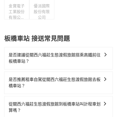
公司
金寶電子
優派國際
工業股份
股份有限
有限公司
公司
職工福利
委員會
板橋車站 接送常見問題
是否建議從關西六福莊生態渡假旅館搭乘高鐵前往
板橋車站？
若要從關西六福莊生態渡假旅館搭高鐵前往板橋車站，
高鐵較貴、費時、轉車麻煩，且難叫計程車前往高鐵
是否推薦租車自駕從關西六福莊生態渡假旅館去板
站！從最早06:36一直到23:27，新竹-板橋一天最多有63
橋車站？
班次高鐵可搭乘。假設從關西六福莊生態渡假旅館 (新竹
如果你有台灣駕照且對自己駕駛技術有信心，且需要絕
縣關西鎮) 前往最靠近的新竹高鐵站，叫一輛計程車花費
對的時間彈性，最重要的是你當天就要來回，那在新竹
約800元、車程約33分鐘。抵達高鐵站後，步行進站、
從關西六福莊生態渡假旅館到板橋車站叫計程車划
路邊可隨租隨借的iRent應該是你最便宜選擇。註冊完
現場購票並於月台排隊的時間約15分鐘，再乘坐23~27
算嗎？
iRent的app後，可以每小時$115~205承租小轎車，每
分鐘（平均25分）的高鐵從新竹站前往板橋高鐵站，每