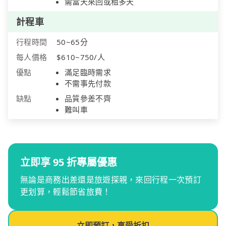
需當天來回或租多天
計程車
行程時間
50~65分
每人價格
$610~750/人
優點
滿足臨時需求
不需事先付款
缺點
品質參差不齊
難叫車
立即享 95 折專屬優惠
無論是商務出差還是旅遊探親，來回行程一次預訂
更划算，輕鬆節省旅費！
立即預訂，享受折扣