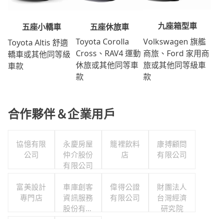
九座箱型車
五座休旅車
五座小轎車
Volkswagen 旗艦
Toyota Corolla
Toyota Altis 舒適
商旅、Ford 家用商
Cross、RAV4 運動
轎車或其他同等級
旅或其他同等級車
休旅或其他同等車
車款
款
款
合作夥伴＆企業用戶
協憶有限
永慶房屋
籠裡飲料
康搏顧問
公司
仲介股份
店
有限公司
有限公司
富美設計
車庫創客
偉得公證
財團法人
專門店
資訊服務
有限公司
台灣經濟
股份有限
研究院