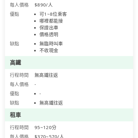
每人價格
$890/人
優點
可1~8位乘客
哪裡都能接
保證出車
價格透明
缺點
無臨時叫車
不收現金
高鐵
行程時間
無高鐵往返
每人價格
-
優點
-
缺點
無高鐵往返
租車
行程時間
95~120分
每人價格
$370~570/人