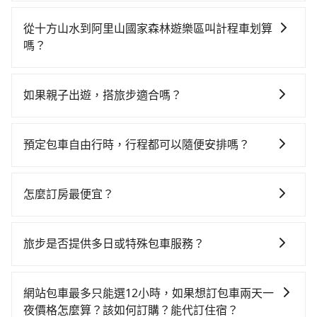
如果你有台灣駕照且對自己駕駛技術有信心，且在車上
時不需要閉目養神（因為要自己開車），最重要的是你
從十方山水到阿里山國家森林遊樂區叫計程車划算
當天就要來回，那在嘉義路邊可隨租隨借的iRent應該是
嗎？
你最便宜選擇。註冊完iRent的app後，可以每小時
如選擇小黃直達，在嘉義可以透過app叫車的有55688台
$115~205承租小轎車，每公里再額外加收$3.2，從十方
灣大車隊。依照里程跳錶計算，價格約為1,175~1,400元
山水到阿里山國家森林遊樂區的花費預估為
如果親子出遊，搭旅步適合嗎？
間。不過嘉義縣僅有合法計程車約330輛，計程車密度為
$1,100~1,700（金額差異來自於平假日、車款差異、抵
適合的，另外旅步也特別為您心愛的寶貝準備了兒童座
雙北的0.4%，也就是說要臨時叫到小黃的難度是台北或
達目的地後多久原路返回），雖已將每小時40元路邊停
椅及兒童用增高墊供您選購(租借300元/個)，讓您和孩子
新北的200倍之多。再加上嘉義縣有些計程車司機不按錶
車費用預估進去，但額外的汽車保險與可能的罰單都需
預定包車自由行時，行程都可以隨便安排嗎？
出遊時安全更有保障。
計費，約有47%會採現場議價，建議最好先上網預約，
自付。再者，和運的iRent只提供最基本的車型，如
只要不超出您選用的用車時間及行程總公里數，且行程
以免當場被坑受騙。雖然十方山水到阿里山國家森林遊
Toyota Yaris、Prius C、Vios這類乘坐體驗較差的車
沒有到達海拔1500公里以上的山區，行程都是可以依照
樂區的跳表小黃可能較為便宜，但仍有臨時攔不到車以
怎麼訂房最便宜？
款，如果人數超過四位，更是沒有較大的七人座或九人
您的需求安排的。
及計程車司機不跳錶計費的風險，如你們人數在五人以
座可供選擇，而且無人租車最令人詬病的就是車況，打
現在旅客預訂飯店已經很少透過旅行社，大多是透過
上，分坐兩台計程車就不太方便，反而能事先預約且品
開車門才發現仍有上一組乘客遺留的垃圾或者撞凹的車
OTA (online travel agent) 來完成，除了可以快速依據
旅步是否提供多日或特殊包車服務？
質穩定的tripool，可能更適合你。
門仍未被修理，每一次租車都好像在開樂透一樣。另
地區、價位、人數、特殊需求來搜尋適合的旅店與房
外，偶爾也會遇到明明已經預約了時間但上一位用戶卻
若您有多日或特殊包車需求，您可以先來信旅步，會有
型，更重要的是通常價格是官網的6~8折，如果又有加入
遲遲尚未歸還，又或者要還車時卻偏偏找不到停車位，
專人回覆您。
會員或者使用特定的信用卡，還可以累積點數做現金回
網站包車最多只能選12小時，如果想訂包車兩天一
對於急著用車或者要載其他乘客的人來說就有不小的風
饋或未來換取免費的住房。台灣人常用的線上訂房平台
夜價格怎麼算？該如何訂購？能代訂住宿？
險。最後，雖然路邊隨租隨還看似方便，但實際使用時