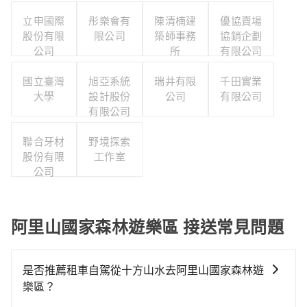
立申國際
彤樂會有
陳清楠建
優協賣場
股份有限
限公司
築師事務
協銷企劃
公司
所
有限公司
國立臺灣
旭亞系統
瑞井有限
千田實業
大學
設計股份
公司
有限公司
有限公司
聯合牙材
野境探索
股份有限
工作室
公司
阿里山國家森林遊樂區 接送常見問題
是否推薦租車自駕從十方山水去阿里山國家森林遊
樂區？