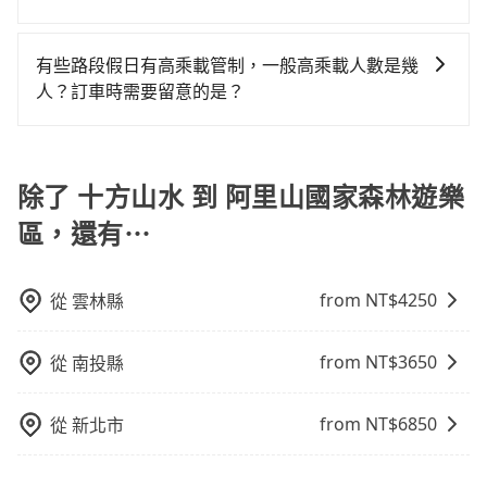
有Booking.com、Agoda.com、Hotels.com、
還是有其區域的限制，實際可停靠的地點與你的上下車
旅步的包車服務是以一天一張訂單的方式計算，如果您
Expedia.com、Trip.com等。正常來說，線上刷卡付款
地點仍有段距離，在遇到下雨天或者載行李時，就顯得
需要連續兩天的包車服務，可以在官網上分開預定兩天
完後預定就完成，事先不用電話確認空房，事後也不用
有些路段假日有高乘載管制，一般高乘載人數是幾
非常不便。
的行程。另外，目前旅步只提供接送服務，暫不提供代
告知付款完畢，一切都能在網路上操作。但有些較冷門
人？訂車時需要留意的是？
訂住宿服務。
或規模較小的飯店，有可能再多平台同時上架而發生超
當某些特定路段塞車情況嚴重時，為了維持交通秩序和
賣的現象，便有可能到了現場卻沒房可住的窘境，所以
道路安全，政府會實施高乘載管制，限制只有符合以下
在預定時要不選擇評分高、評論多的飯店，不然就是還
四種車輛可以通行：(一) 乘載3人(含駕駛和小孩)以上的
除了 十方山水 到 阿里山國家森林遊樂
要再人工電話與飯店確認。預訂民宿方面，如不怕麻
小型車，(二) 大型客車，(三) 計程車，(四) 駕駛或乘客持
煩，有些時候直接打電話問的價格可能比民宿訂房網來
區，還有⋯
有身心障礙證明、記者證或「高速公路高乘載管制」通
得便宜，但缺點就是多數要匯款並再人工確認。假如不
行證之小型車。如果您的出行路線會經過高乘載管制時
介意多花一點錢省下這些瑣碎的事，台灣本土的AsiaYo
段和路段，建議最好配合至少兩名以上乘客。
或者國際Airbnb都值得推薦。
from NT$
4250
從
雲林縣
from NT$
3650
從
南投縣
from NT$
6850
從
新北市