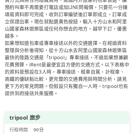
費方式與無任何隱藏費用，是國內外旅客的包車首選，讓
預約叫車不再需要打電話或加LINE問報價，只要花一分鐘
填寫資料即可完成，收到訂單編號後訂單即成立，訂單成
立保證出車。現在就點選黃色按鈕，輸入十方山水和阿里
山國家森林遊樂區或任何你想去的地方，越早下訂，優惠
越多。
如果想知道包車或專車接送以外的交通選擇，在經過資料
整理與分析後得知，從十方山水去阿里山國家森林遊樂區
最快的陸路交通是「tripool」專車接送，不過如果想兼顧
花費預算，iRent是最便宜且方便的交通方式。以下表格中
的資料是預設在3人時，專車接送、租車自駕、計程車、
高鐵的優缺點比較，更完整的交通費用與時間分析，請見
更下方的常見問題。但假設只有獨自一人時，tripool也有
提供到府接送共乘服務。
tripool 旅步
行程時間
90分