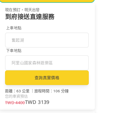
現在預訂，明天出發
到府接送直達服務
上車地點
下車地點
查詢真實價格
距離
：
63 公里
｜
旅程時間
：
106 分鐘
您的車資預估
TWD
3139
TWD
4400