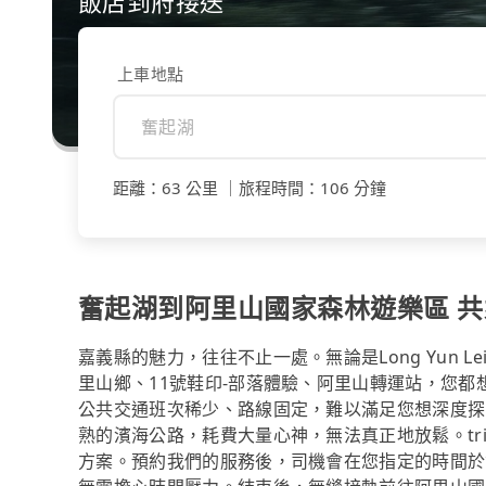
飯店到府接送
上車地點
距離
：
63 公里
｜
旅程時間
：
106 分鐘
奮起湖到阿里山國家森林遊樂區 共乘
嘉義縣的魅力，往往不止一處。無論是Long Yun Leisur
里山鄉、11號鞋印-部落體驗、阿里山轉運站，您
公共交通班次稀少、路線固定，難以滿足您想深度探
熟的濱海公路，耗費大量心神，無法真正地放鬆。tr
方案。預約我們的服務後，司機會在您指定的時間於