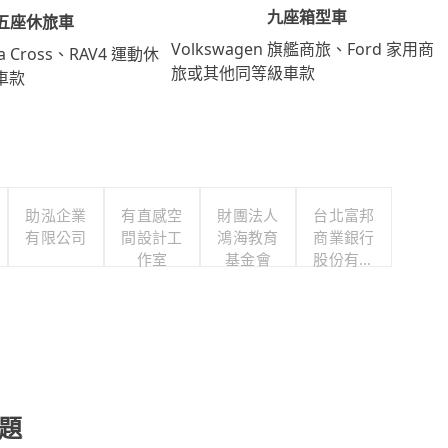
九座箱型車
五座休旅車
Volkswagen 旗艦商旅、Ford 家用商
lla Cross、RAV4 運動休
旅或其他同等級車款
車款
助泓企業
有直感空
財團法人
台北富邦
有限公司
間設計工
鴻海教育
商業銀行
作室
基金會
股份有限
公司
題