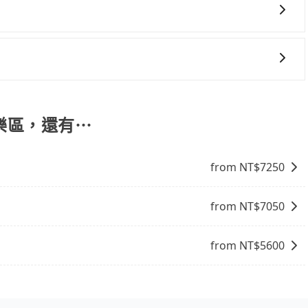
旅步提供早鳥優惠，您越早預訂就能享有更優惠的價格。所以
online travel agent) 來完成，除了可以快速依據地
，更重要的是通常價格是官網的6~8折，如果又有加入會員
饋或未來換取免費的住房。台灣人常用的線上訂房平台有
遊樂區，還有⋯
、Expedia.com、Trip.com等。正常來說，線上刷卡付款完後預定
付款完畢，一切都能在網路上操作。但有些較冷門或規模較小
from NT$
7250
象，便有可能到了現場卻沒房可住的窘境，所以在預定時要不
電話與飯店確認。預訂民宿方面，如不怕麻煩，有些時候直接
點就是多數要匯款並再人工確認。假如不介意多花一點錢省下
from NT$
7050
b都值得推薦。
from NT$
5600