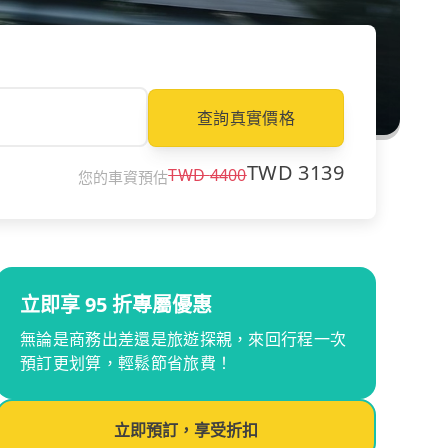
查詢真實價格
TWD
3139
TWD
4400
您的車資預估
立即享 95 折專屬優惠
無論是商務出差還是旅遊探親，來回行程一次
預訂更划算，輕鬆節省旅費！
立即預訂，享受折扣