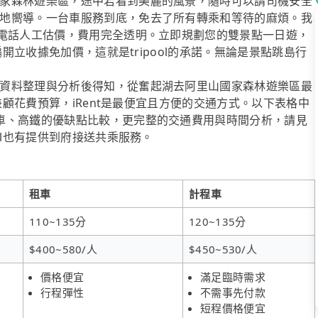
家森林遊樂區，途中若看到美麗的風景，隨時可以請司機安全
地嚮導。一台車服務到底，免去了所有轉乘和等待的麻煩。我
免電話人工估價，費用完全透明。立即規劃您的雙景點一日遊，
編開立收據免加價，這就是tripool的承諾。無論是景點跳島行
資料整理與分析後得知，從奮起湖去阿里山國家森林遊樂區最
想兼顧花費預算，iRent是最便宜且方便的交通方式。以下表格中
車、高鐵的優缺點比較，更完整的交通費用與時間分析，請見
ol也有提供到府接送共乘服務。
租車
計程車
110~135分
120~135分
$400~580/人
$450~530/人
價格便宜
滿足臨時需求
行程彈性
不需事先付款
短程價格便宜