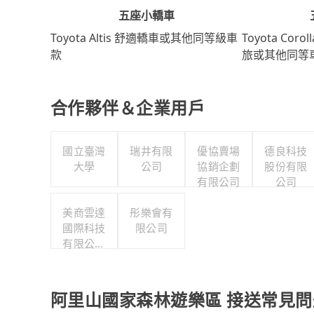
五座小轎車
Toyota Coro
Toyota Altis 舒適轎車或其他同等級車
旅或其他同等
款
合作夥伴＆企業用戶
國立臺灣
瑞井有限
優協賣場
德良科技
大學
公司
協銷企劃
股份有限
有限公司
公司
美商雲達
彤樂會有
國際科技
限公司
有限公司
台灣分公
司
阿里山國家森林遊樂區 接送常見問