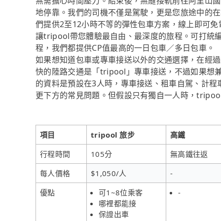
無需擔心時間壓力。結束後，無縫接軌前往阿里山國
地停靠。我們的司機不僅是駕駛，更是您旅途中的在
們提供2至12小時不等的彈性包車方案，線上即可
讓tripool帶您體驗最自由、最深度的旅程。可打統
程，我們都提供CP值最高的一日包車／多日包車。
如果想知道包車或專車接送以外的交通選擇，在經過
快的陸路交通是「tripool」專車接送，不過如果
的資料是預設在3人時，專車接送、租車自駕、計程
更下方的常見問題。但假設只有獨自一人時，tripo
項目
tripool 旅步
高鐵
行程時間
105分
無高鐵往返
每人價格
$1,050/人
-
優點
可1~8位乘客
-
哪裡都能接
保證出車