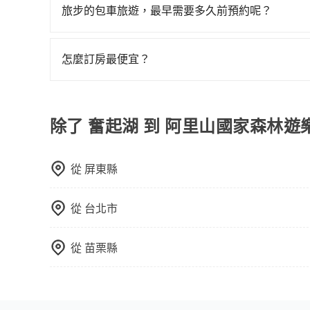
10人以上巴士，請來信洽詢。
旅步的包車旅遊，最早需要多久前預約呢？
當您的行程確定後，建議盡早預訂包車服務，因為
不妨趁早訂購，享受更划算的價格。
怎麼訂房最便宜？
現在旅客預訂飯店已經很少透過旅行社，大多是透過OTA (
區、價位、人數、特殊需求來搜尋適合的旅店與房型
或者使用特定的信用卡，還可以累積點數做現金回
除了 奮起湖 到 阿里山國家森林
Booking.com、Agoda.com、Hotels.com
就完成，事先不用電話確認空房，事後也不用告知
從
屏東縣
的飯店，有可能再多平台同時上架而發生超賣的現
選擇評分高、評論多的飯店，不然就是還要再人工
打電話問的價格可能比民宿訂房網來得便宜，但缺
從
台北市
這些瑣碎的事，台灣本土的AsiaYo或者國際Airbn
從
苗栗縣