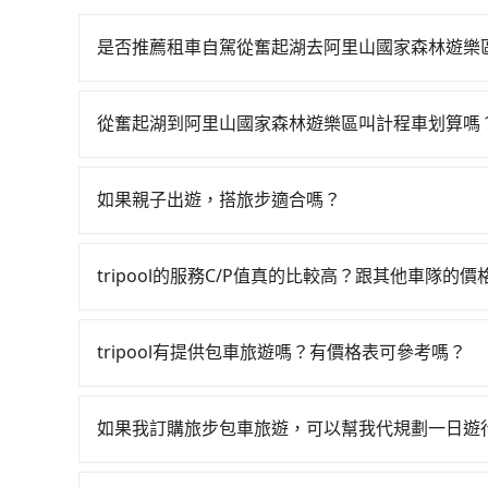
是否推薦租車自駕從奮起湖去阿里山國家森林遊樂
如果你有台灣駕照且對自己駕駛技術有信心，且在
天就要來回，那在嘉義路邊可隨租隨借的iRent應該
從奮起湖到阿里山國家森林遊樂區叫計程車划算嗎
$115~205承租小轎車，每公里再額外加收$3.
如選擇小黃直達，在嘉義可以透過app叫車的有55
$1,200~1,750（金額差異來自於平假日、車
起湖附近的計程車隊，如東南計程車、上和東南計程車等
車費用預估進去，但額外的汽車保險與可能的罰單都
如果親子出遊，搭旅步適合嗎？
元間。不過嘉義縣僅有合法計程車約330輛，計程車
Toyota Yaris、Prius C、Vios這類乘
適合的，另外旅步也特別為您心愛的寶貝準備了兒童座
或新北的200倍之多。再加上嘉義縣有些計程車司
可供選擇，而且無人租車最令人詬病的就是車況，
出遊時安全更有保障。
約，以免當場被坑受騙。雖然奮起湖到阿里山國家
未被修理，每一次租車都好像在開樂透一樣。另外
tripool的服務C/P值真的比較高？跟其他車隊的
及計程車司機不跳錶計費的風險，如你們人數在五
歸還，又或者要還車時卻偏偏找不到停車位，對於
在服務品質許可下，乘客當然希望價格越便宜越好
穩定的tripool，可能更適合你。
雖然路邊隨租隨還看似方便，但實際使用時還是有
的台灣大車隊、大都會、LINE Taxi、Uber
tripool有提供包車旅遊嗎？有價格表可參考嗎？
離，在遇到下雨天或者載行李時，就顯得非常不便
KKDAY、KLOOK、叫車吧等。tripool旅
tripool提供全台各地包括阿里山國家森林遊樂
包括奮起湖去阿里山國家森林遊樂區），全台保證出
有，可彈性選擇2~12小時的服務，滿足家族出遊
到府服務，是絕大多數乘客出行的最佳選擇。
如果我訂購旅步包車旅遊，可以幫我代規劃一日遊
網站試算即真實價格，免去來回電話確認。一天包
抱歉！目前旅步的包車服務只能提供交通接送服務
者單程專車服務者，敢大聲說我們價格絕對最划算