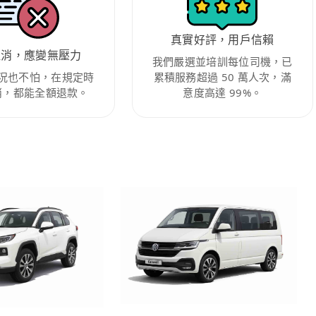
真實好評，用戶信賴
取消，應變無壓力
我們嚴選並培訓每位司機，已
況也不怕，在規定時
累積服務超過 50 萬人次，滿
消，都能全額退款。
意度高達 99%。