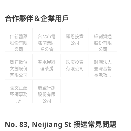
合作夥伴＆企業用戶
仁新醫藥
台北市電
顯恩投資
緯創資通
股份有限
腦商業同
公司
股份有限
公司
業公會
公司
奧石數位
春水岸料
玖奕投資
財團法人
文創股份
理茶房
有限公司
臺灣基督
有限公司
長老教會
雙連教會
張文正建
瑞盟行銷
築師事務
股份有限
所
公司
No. 83, Neijiang St 接送常見問題