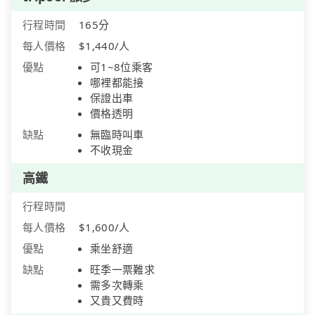
行程時間
165分
每人價格
$1,440/人
優點
可1~8位乘客
哪裡都能接
保證出車
價格透明
缺點
無臨時叫車
不收現金
高鐵
行程時間
每人價格
$1,600/人
優點
乘坐舒適
缺點
旺季一票難求
需多次轉乘
又貴又費時