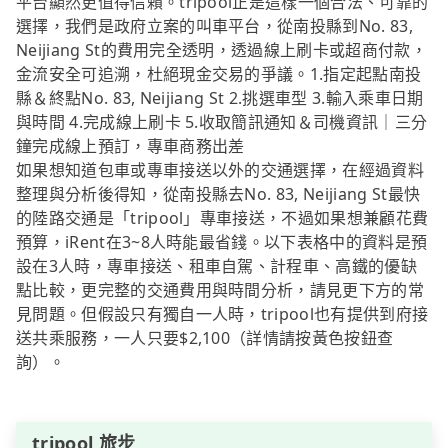
平台顯然更值得信賴。tripool正是這樣一個合法、可靠的
選擇，我們是政府立案的叫車平台，從南投縣到No. 83,
Neijiang St的費用完全透明，透過線上刷卡或超商付款，
金流安全可追溯，杜絕現金交易的爭議。1.指定起點南投
縣＆終點No. 83, Neijiang St 2.挑選車型 3.輸入乘車日期
與時間 4.完成線上刷卡 5.收取簡訊通知＆司機資訊｜三分
鐘完成線上預訂，專車商務出差
如果想知道包車或專車接送以外的交通選擇，在經過資料
整理與分析後得知，從南投縣去No. 83, Neijiang St最快
的陸路交通是「tripool」專車接送，不過如果想兼顧花費
預算，iRent在3~8人時能最省錢。以下表格中的資料是預
設在3人時，專車接送、租車自駕、計程車、高鐵的優缺
點比較，更完整的交通費用與時間分析，請見更下方的常
見問題。但假設只有獨自一人時，tripool也有提供到府接
送共乘服務，一人只要$2,100（詳情請按黃色按鈕查
詢）。
tripool 旅步