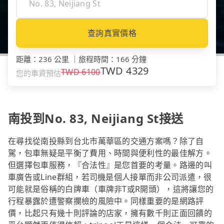
查詢真實價格
距離
：
236 公里
｜
旅程時間
：
166 分鐘
TWD
4329
TWD
6100
您的車資預估
南投到No. 83, Neijiang St接送
在尋找從南投縣到台北市萬華區的交通方案嗎？除了自
駕，包車無疑是平衡了費用、時間與便利性的最佳解方。
但選擇包車服務，『合法性』是您首要的考量。路邊的叫
車廣告或Line群組，若司機是個人接單而非公司派遣，很
可能就是俗稱的白牌車（車牌非T或R開頭），這將讓您的
行程暴露於遭警察攔檢的風險中。同樣重要的是網路評
價，比起只有幾十則評論的店家，擁有數千則正面回饋的