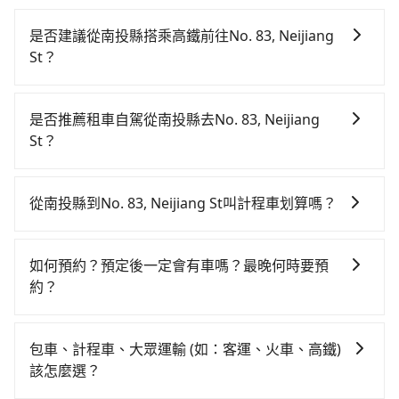
是否建議從南投縣搭乘高鐵前往No. 83, Neijiang
St？
若要從南投縣搭高鐵前往No. 83, Neijiang St，高鐵較
貴、費時，且難叫計程車前往高鐵站！從最早06:05一直
是否推薦租車自駕從南投縣去No. 83, Neijiang
到23:03，台中-台北一天最多有105班次高鐵可搭乘。假
St？
設從南投縣魚池鄉前往最靠近的台中高鐵站，叫一輛計
如果你有台灣駕照且對自己駕駛技術有信心，且在車上
程車花費約2,500元、車程約70分鐘。抵達高鐵站後，步
時不需要閉目養神（因為要自己開車），最重要的是你
行進站、現場購票並於月台排隊的時間約20分鐘，再乘
從南投縣到No. 83, Neijiang St叫計程車划算嗎？
當天就要來回，那在南投路邊可隨租隨借的iRent應該是
坐43~69分鐘（平均57分）的高鐵從台中站前往台北高
如選擇小黃直達，在南投可以透過app叫車的有55688台
你最便宜選擇。註冊完iRent的app後，可以每小時
鐵站，每人票價700元，再用15分鐘出站、等待車站前
灣大車隊和Yoxi，如果在路邊攔不到車，也可考慮打電
$115~205承租小轎車，每公里再額外加收$3.2，從南投
排班的計程車，搭上小黃後約花20分鐘、車費200元
如何預約？預定後一定會有車嗎？最晚何時要預
話至日月星光計程車等叫車看看。依照里程跳錶計算，
縣（魚池鄉）到No. 83, Neijiang St的花費預估為
後，抵達No. 83, Neijiang St (台北市萬華區) 的目的
約？
價格約為5,950~8,900元間，但如改預約tripool可省高
$3,050~3,700（金額差異來自於平假日、車款差異、抵
地。全程加上轉車時間共2小時58分鐘，假設3位同行，
如要預約從南投縣前往No. 83, Neijiang St的專車接送
達$4,600。但如果你無法提前預約，或偏好臨時叫車，
達目的地後多久原路返回），雖已將eTag和可能的每小
高鐵加轉乘之平均每人花費為1,600元。不過南投縣領有
服務，可直接線上輸入上下車地點或地址，三秒內即可
那要注意南投縣僅有合法計程車約340輛，計程車密度為
時40元路邊停車費用預估進去，但額外的汽車保險與可
包車、計程車、大眾運輸 (如：客運、火車、高鐵)
合法執照的計程車僅有300多輛，計程車的密度為雙北的
查到真實價格，照著步驟填寫完乘客資料與線上刷卡，
雙北的0.2%，也就是說要臨時叫到小黃的難度是台北或
能的罰單都需自付。再者，和運的iRent只提供最基本的
該怎麼選？
0.2%，換句話說，臨時要叫小黃的難度是雙北大城市的
訂單即成立。在拿到訂單編號後，隨即會在手機上收到
新北的500倍之多。再加上南投縣有些計程車司機不按錶
車型，如Toyota Yaris、Prius C、Vios這類乘坐體驗較
500倍。縱使幸運攔到一輛小黃了，南投縣少部分小黃司