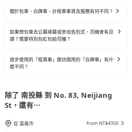
在選擇交通方式時，您可依下列建議的考慮因素做選
簡訊以及電子郵件確認信，如此就完成預約了，而司機
計費，約有58%會採現場議價，建議最好先上網預約，
差的車款，如果人數超過四位，更是沒有較大的七人座
機不按表收費，看乘客是外地人便漫天喊價或恣意繞
擇： 預算：不同交通工具價格不同，可先確定您的預
與車輛的詳細資料，將於乘車前一晚八點透過SMS和
以免當場被坑受騙。綜合以上，無論在價格或服務品質
關於包車、白牌車、計程車車資及服務有何不同？
或九人座可供選擇，而且無人租車最令人詬病的就是車
路。但如果全程使用tripool並到府專車接送，則每人平
算。計程車最貴，而大眾運輸通常較便宜。 行程：需多
EMAIL提供。一旦付款完畢，tripool保證出車。一般建
上，tripool都是你從南投縣到No. 83, Neijiang St的最
況，打開車門才發現仍有上一組乘客遺留的垃圾或者撞
均花費約1,440元，費時2小時46分鐘。選擇搭乘高鐵而
包車、白牌車、計程車三種交通方式的價格及服務說
點停留的行程建議可選可客製化行程的包車，如果時間
議出發前一天中午以前完成預約，越早下訂價格越低
佳選擇。
凹的車門仍未被修理，每一次租車都好像在開樂透一
不預約包車，不僅每人至少額外負擔160元車資，而且更
明： 包車：可以依照個人行程需要靈活安排時間，價格
比較寬鬆且不介意耗時轉乘可選大眾運輸或較貴的計程
價，如臨時需要，前一天傍晚五點前仍會收單，最遲如
如果想包車去公墓掃墓或參加告別式，司機會有忌
樣。另外，偶爾也會遇到明明已經預約了時間但上一位
會額外浪費12分鐘在轉乘與等車上，現在還不馬上來預
依平台預定時價格而定，通常愈長程價格CP值愈高。 計
車。 旅行人數：人數多時包車較方便舒適且每個人攤提
當天下午過後乘車，四小時前仍能預約。
諱？需要特別包紅包給司機？
用戶卻遲遲尚未歸還，又或者要還車時卻偏偏找不到停
約tripool！如果你僅有兩位乘車，也可參考tripool的拼
程車：可24小時隨叫隨到，價格依跳錶而定，如有塞車
下來的車資也比較便宜，人數少可搭乘大眾運輸或計程
車位，對於急著用車或者要載其他乘客的人來說就有不
車共乘服務，最多可再節省50%的交通費用。
如果您需要包車前往公墓掃墓或參加告別式，一般司機
也會計算延遲費用，最終價格通常要下車時才知。價格
車。 時間：需在特定時間到達目的地可選包車或計程
小的風險。最後，雖然路邊隨租隨還看似方便，但實際
都會提供接送服務。不過，如果您有其他特殊要求，例
比包車貴。 白牌車：通常價格較包車便宜，但司機素
車，不趕時間即可選用大眾運輸。 便利性：需要便利性
旅步使用的「租賃車」跟坊間用的「白牌車」有什
使用時還是有其區域的限制，實際可停靠的地點與你的
如需要載運骨灰罈或在車上進行法事等作業，建議在訂
質、品質不一，如行程有問題，事後無法提供客服申訴
和方便性可選包車和計程車，喜歡探險和體驗當地文化
麼不同？
上下車地點仍有段距離，在遇到下雨天或者載行李時，
車前先向客服詢問是否有相應的司機可配合，以避免後
處理。
則可搭乘大眾運輸。
就顯得非常不便。
旅步所使用的是符合政府法規的租賃車，車牌以白底黑
續爭議。此外，是否需要給司機紅包或小費，則可以由
字的「R」開頭，受車隊嚴格管理及審核後才可入隊，成
您自行決定。不過，建議可事先詢問司機是否接受。」
為旅步貴賓服務用車。與一些私家車充當營業用車違法
除了 南投縣 到 No. 83, Neijiang
接載的「白牌車」不同。旅步所使用的車輛合法且符合
St，還有⋯
相關法規。
from NT$
4350
從
嘉義市