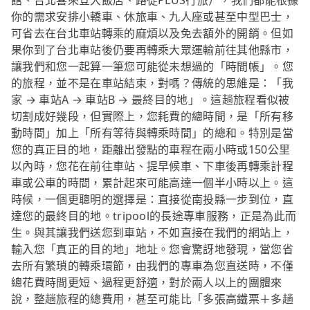
館、台北喜來登大飯店、路徒PLUS行旅），我們都能根據
你的需求安排小轎車、休旅車、九人座或甚至中型巴士，
可省去在台北車站轉乘的麻煩以及免去額外的開銷。但如
果你到了台北車站後仍要再轉乘大眾運輸前往其他縣市，
讓我們和您一起算一筆您可能從未想過的「時間帳」。您
的旅程，並不是在車站結束，對嗎？傳統的思維是：「我
家 → 車站A → 車站B → 最終目的地」。這趟旅程看似被
切割成好幾段，但實際上，您耗費的總時間，是「所有移
動時間」加上「所有等待與轉乘時間」的總和。特別是當
您的真正目的地，距離出發點的車程在兩小時或150公里
以內時，您花在前往車站、提早候車、下車後再轉乘計程
車或公車的時間，累計起來可能高達一個半小時以上。這
時候，一個更聰明的選擇是：直接從南投縣一步到位，直
達您的最終目的地。tripool的長途專車服務，正是為此而
生。與其讓我們送您到車站，不如直接在我們的網站上，
輸入您「真正的目的地」地址。您會驚訝地發現，當您省
去所有繁瑣的轉乘環節，由我們的專車為您直送時，不僅
總花費時間更短、過程更舒適，對於兩人以上的團體來
說，整趟旅程的總費用，甚至可能比「多張高鐵票＋多趟