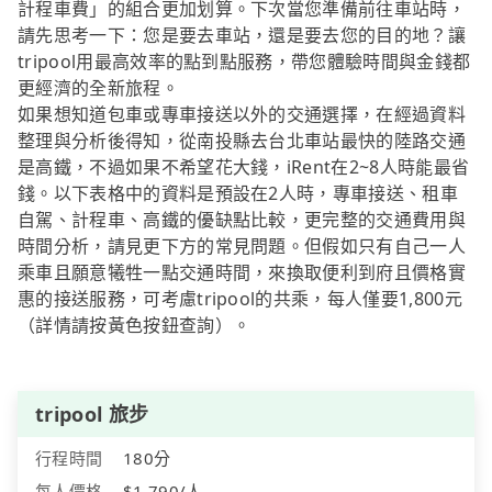
計程車費」的組合更加划算。下次當您準備前往車站時，
請先思考一下：您是要去車站，還是要去您的目的地？讓
tripool用最高效率的點到點服務，帶您體驗時間與金錢都
更經濟的全新旅程。
如果想知道包車或專車接送以外的交通選擇，在經過資料
整理與分析後得知，從南投縣去台北車站最快的陸路交通
是高鐵，不過如果不希望花大錢，iRent在2~8人時能最省
錢。以下表格中的資料是預設在2人時，專車接送、租車
自駕、計程車、高鐵的優缺點比較，更完整的交通費用與
時間分析，請見更下方的常見問題。但假如只有自己一人
乘車且願意犧牲一點交通時間，來換取便利到府且價格實
惠的接送服務，可考慮tripool的共乘，每人僅要1,800元
（詳情請按黃色按鈕查詢）。
tripool 旅步
行程時間
180分
每人價格
$1,790/人