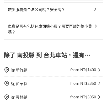
目前旅步提供多種付款方式可供選擇，包括線上刷卡
車：優點是24小時隨叫隨到，價格按錶計費，但若遇交
需要，前一天傍晚五點前仍會收單，最遲如當天下午過
樣。另外，偶爾也會遇到明明已經預約了時間但上一位
你是獨自一人乘車，也可參考tripool的拼車共乘服務，
(VISA/MasterCard/JCB)、簽帳卡 (金融信用卡) 和
通塞車時亦會加收延遲費用，一般屬短程接駁為主。 -
後乘車，四小時前仍能預約。
旅步服務是合法公司嗎？安全嗎？
用戶卻遲遲尚未歸還，又或者要還車時卻偏偏找不到停
最多可再節省50%的交通費用。
AFTEE 先享受後付款等。若您沒有信用卡，建議可以使
白牌車：優點是價格相對較低，有的還可喊價。但安全
車位，對於急著用車或者要載其他乘客的人來說就有不
旅步擁有google評價4.8的網友口碑推薦，也是公部門指
用 AFTEE 的服務，您可以在訂單成立後的14天內到超商
性和服務質量無法保障，需要自行承擔風險，遇到狀況
小的風險。最後，雖然路邊隨租隨還看似方便，但實際
定用車，旅步只使用合法車輛及通過嚴格審查的職業司
櫃檯繳費，或者利用 ATM 完成匯款。
事後也無法申訴退費。
車資是否有包括包車司機小費？需要再額外給小費
使用時還是有其區域的限制，實際可停靠的地點與你的
機服務，因為您的安全旅步比您更重視。
嗎？
上下車地點仍有段距離，在遇到下雨天或者載行李時，
就顯得非常不便。
目前車資內已經包車司機小費，但因司機小費是對司機
服務的認可，您也可以根據司機的服務質量決定是否再
多給予司機小費。
除了 南投縣 到 台北車站，還有⋯
from NT$
1400
從
新竹縣
from NT$
2350
從
苗栗縣
from NT$
5050
從
雲林縣