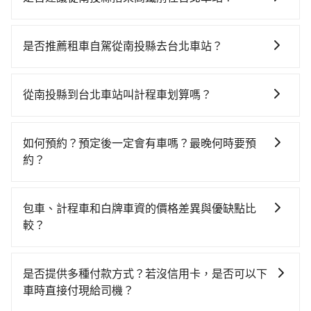
若要從南投縣搭高鐵前往台北車站，高鐵省時、較貴，
且難叫計程車前往高鐵站！從最早06:05一直到23:03，
是否推薦租車自駕從南投縣去台北車站？
台中-台北一天最多有105班次高鐵可搭乘。假設從南投
如果你有台灣駕照且對自己駕駛技術有信心，且在車上
縣魚池鄉前往最靠近的台中高鐵站，叫一輛計程車花費
時不需要閉目養神（因為要自己開車），最重要的是你
約2,500元、車程約70分鐘。抵達高鐵站後，步行進站、
從南投縣到台北車站叫計程車划算嗎？
當天就要來回，那在南投路邊可隨租隨借的iRent應該是
現場購票並於月台排隊的時間約20分鐘，再乘坐43~69
如選擇小黃直達，在南投可以透過app叫車的有55688台
你最便宜選擇。註冊完iRent的app後，可以每小時
分鐘（平均57分）的高鐵從台中站前往台北高鐵站，每
灣大車隊和Yoxi，如果在路邊攔不到車，也可考慮打電
$115~205承租小轎車，每公里再額外加收$3.2，從南投
人票價700元，再用15分鐘出站。全程加上轉車時間共2
如何預約？預定後一定會有車嗎？最晚何時要預
話至日月星光計程車等叫車看看。依照里程跳錶計算，
縣（魚池鄉）到台北車站的花費預估為
小時42分鐘，假設2位同行，高鐵加轉乘之平均每人花費
約？
價格約為6,175~9,300元間，但如改預約tripool可省高
$3,100~3,800（金額差異來自於平假日、車款差異、抵
為1,950元。不過南投縣領有合法執照的計程車僅有300
如要預約從南投縣前往台北車站的專車接送服務，可直
達$5,700。但如果你無法提前預約，或偏好臨時叫車，
達目的地後多久原路返回），雖已將eTag和可能的每小
多輛，計程車的密度為雙北的0.2%，換句話說，臨時要
接線上輸入上下車地點或地址，三秒內即可查到真實價
那要注意南投縣僅有合法計程車約340輛，計程車密度為
時40元路邊停車費用預估進去，但額外的汽車保險與可
包車、計程車和白牌車資的價格差異與優缺點比
叫小黃的難度是雙北大城市的500倍。縱使幸運攔到一輛
格，照著步驟填寫完乘客資料與線上刷卡，訂單即成
雙北的0.2%，也就是說要臨時叫到小黃的難度是台北或
能的罰單都需自付。再者，和運的iRent只提供最基本的
較？
小黃了，南投縣少部分小黃司機不按表收費，看乘客是
立。在拿到訂單編號後，隨即會在手機上收到簡訊以及
新北的500倍之多。再加上南投縣有些計程車司機不按錶
車型，如Toyota Yaris、Prius C、Vios這類乘坐體驗較
外地人便漫天喊價或恣意繞路。但如果全程使用tripool
包車、計程車或白牌車。主要價格差異和優缺點如下： -
電子郵件確認信，如此就完成預約了，而司機與車輛的
計費，約有58%會採現場議價，建議最好先上網預約，
差的車款，如果人數超過四位，更是沒有較大的七人座
並到府專車接送，則每人平均花費約1,790元，費時2小
包車：優點是搭乘舒適可以根據自己的需求安排時間和
詳細資料，將於乘車前一晚八點透過SMS和EMAIL提
以免當場被坑受騙。綜合以上，無論在價格或服務品質
是否提供多種付款方式？若沒信用卡，是否可以下
或九人座可供選擇，而且無人租車最令人詬病的就是車
時58分鐘。長距離移動確實搭乘高鐵可以比坐車快16分
地點上車較客製化。此外，司機還會提供各種旅遊建議
供。一旦付款完畢，tripool保證出車。一般建議出發前
上，tripool都是你從南投縣到台北車站的最佳選擇。
車時直接付現給司機？
況，打開車門才發現仍有上一組乘客遺留的垃圾或者撞
鐘，但卻要額外支出約320元的交通費，所以對於不是這
與資訊。長途接送價格比計程車車資更優惠。 - 計程
一天中午以前完成預約，越早下訂價格越低價，如臨時
凹的車門仍未被修理，每一次租車都好像在開樂透一
麼趕時間的人來說，預約tripool還是比較划算的。如果