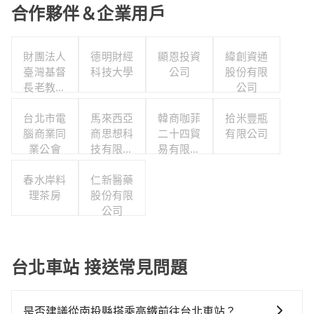
合作夥伴＆企業用戶
財團法人
德明財經
顯恩投資
緯創資通
臺灣基督
科技大學
公司
股份有限
長老教會
公司
雙連教會
台北市電
馬來西亞
韓商咖菲
拾米豐瓶
腦商業同
商思想科
二十四貿
有限公司
業公會
技有限公
易有限公
司台湾分
司台灣分
春水岸料
仁新醫藥
公司
公司
理茶房
股份有限
公司
台北車站 接送常見問題
是否建議從南投縣搭乘高鐵前往台北車站？