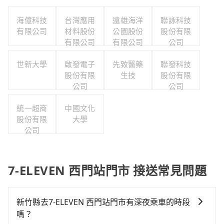
海億科技
台灣應用
遠雄海洋
聯詠科技
有限公司
材料股份
公園股份
股份有限
有限公司
有限公司
公司
世新大學
啟發電子
先致醫藥
聯發科技
股份有限
生技
股份有限
公司
公司
統一超商
中國文化
股份有限
大學
公司
7-ELEVEN 西門站門市 接送常見問題
新竹縣去7-ELEVEN 西門站門市有深夜乘車的時段
嗎？