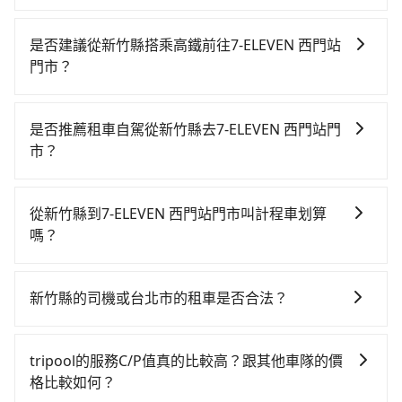
tripool不僅全台島內任何車輛到的了的地方都有提供服
務，不論白天、晚上、深夜、清晨均有服務，只要乘車
是否建議從新竹縣搭乘高鐵前往7-ELEVEN 西門站
前一日傍晚五點以前下訂預約，旅步就敢保證出車。
門市？
若要從新竹縣搭高鐵前往7-ELEVEN 西門站門市，高鐵較
貴、費時、轉車麻煩，且難叫計程車前往高鐵站！從最
是否推薦租車自駕從新竹縣去7-ELEVEN 西門站門
早06:36一直到23:27，新竹-台北一天最多有63班次高鐵
市？
可搭乘。假設從新竹縣關西鎮前往最靠近的新竹高鐵
如果你有台灣駕照且對自己駕駛技術有信心，且在車上
站，叫一輛計程車花費約800元、車程約35分鐘。抵達
時不需要閉目養神（因為要自己開車），最重要的是你
高鐵站後，步行進站、現場購票並於月台排隊的時間約
從新竹縣到7-ELEVEN 西門站門市叫計程車划算
當天就要來回，那在新竹路邊可隨租隨借的iRent應該是
15分鐘，再乘坐31~36分鐘（平均34分）的高鐵從新竹
嗎？
你最便宜選擇。註冊完iRent的app後，可以每小時
站前往台北高鐵站，每人票價290元，再用15分鐘出
如選擇小黃直達，在新竹可以透過app叫車的有55688台
$115~205承租小轎車，每公里再額外加收$3.2，從新竹
站，最後再根據距離的遠近或者天候狀況，決定是步行
灣大車隊、Uber、Line Taxi、Yoxi等。依照里程跳錶計
縣（關西鎮）到7-ELEVEN 西門站門市的花費預估為
一段路或者搭乘公車抵達最終的目的地。全程加上轉車
新竹縣的司機或台北市的租車是否合法？
算，價格約為1,570~1,900元間，但如改預約tripool可
$950~1,400（金額差異來自於平假日、車款差異、抵達
時間共1小時37分鐘，假設2位同行，高鐵加轉乘之平均
許多的Line群組或Facebook社團裡，有很多低價的白牌
省高達$500。但如果你無法提前預約，或偏好臨時叫
目的地後多久原路返回），雖已將eTag和可能的每小時
每人花費為690元。不過新竹縣領有合法執照的計程車僅
車、私家車或野雞車在招攬生意，這不僅是違法可能被
車，那要注意新竹縣僅有合法計程車約730輛，計程車密
40元路邊停車費用預估進去，但額外的汽車保險與可能
tripool的服務C/P值真的比較高？跟其他車隊的價
有700多輛，計程車的密度為雙北的1.3%，換句話說，
警察臨檢並趕下車，出意外後保險公司更是不會提供任
度為雙北的1.3%，也就是說要臨時叫到小黃的難度是台
的罰單都需自付。再者，和運的iRent只提供最基本的車
格比較如何？
臨時要叫小黃的難度是雙北大城市的80倍。但如果全程
何理賠，如果又遇到心術不正的司機，其犯罪行為可能