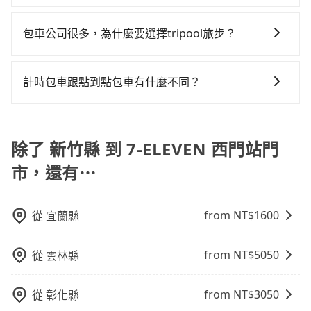
北或新北的80倍之多。綜合以上，無論在價格或服務品
型，如Toyota Yaris、Prius C、Vios這類乘坐體驗較差
使用tripool並到府專車接送，則每人平均花費約690
在服務品質許可下，乘客當然希望價格越便宜越好，而
都無法監控或追查。最好別為了省小錢而冒上不必要的
質上，tripool都是你從新竹縣到7-ELEVEN 西門站門市
的車款，如果人數超過四位，更是沒有較大的七人座或
元，費時47分鐘。選擇搭乘高鐵而不預約包車，不僅每
市場上稍具規模且合法經營的業者，有以短程與城市為
風險。而tripool雇用的司機、使用的車輛以及配合的車
的最佳選擇。
包車公司很多，為什麼要選擇tripool旅步？
九人座可供選擇，而且無人租車最令人詬病的就是車
人至少額外負擔0元車資，而且更會額外浪費50分鐘在轉
主的台灣大車隊、大都會、LINE Taxi、Uber，機場接送
行，一定符合台灣法律規定，除了司機擁有合法的職業
況，打開車門才發現仍有上一組乘客遺留的垃圾或者撞
乘與等車上，現在還不馬上來預約tripool！如果你是獨
旅步提供多種車型，從轎車、休旅車到九人座，讓您可
則有肯驛、全鋒、格上租車、和運租車，包車旅遊則是
駕駛執照以及良民證外，車輛一定投保最高300萬乘客
凹的車門仍未被修理，每一次租車都好像在開樂透一
自一人乘車，也可參考tripool的拼車共乘服務，最多可
以依照您行程人數的需求進行選擇。此外，為確保您的
KKDAY、KLOOK、叫車吧等。tripool旅步專注在長程
險。最好辨別叫的車是否合法，就看車牌的開頭，只要
計時包車跟點到點包車有什麼不同？
樣。另外，偶爾也會遇到明明已經預約了時間但上一位
再節省50%的交通費用。
旅途安全無憂，我們的司機都是專業且可靠的職業駕
單程接送與跨縣市計時包車，不論從哪邊去哪裡（當然
不是R或T開頭的車，就一定是違法。
用戶卻遲遲尚未歸還，又或者要還車時卻偏偏找不到停
計時包車和點到點包車都是包車服務的形式，但有一些
駛。關於價格，旅步官網可一鍵即時查價，所示價格絕
也包括新竹縣去7-ELEVEN 西門站門市），全台保證出
車位，對於急著用車或者要載其他乘客的人來說就有不
不同之處： 計時包車：計時包車是按照用車時間來計
無隱藏費用，且還提供優於其他業者更彈性的取消政
車。由於有高效的車輛調度能力，能以市價7~8折提供專
小的風險。最後，雖然路邊隨租隨還看似方便，但實際
費，通常以每小時為單位，客戶可以根據自己的需要預
除了 新竹縣 到 7-ELEVEN 西門站門
策，讓您在規劃行程時能更無後顧之憂。無論您是要前
車到府服務，是絕大多數乘客出行的最佳選擇。
使用時還是有其區域的限制，實際可停靠的地點與你的
定一定時間的包車服務。這種服務適用於需要在城市內
往市區還是郊區，我們都可以為您提供最佳的旅遊體
上下車地點仍有段距離，在遇到下雨天或者載行李時，
市，還有⋯
多個地點間來回穿梭的客戶，例如市區觀光、商務差旅
驗。所以，如果您正在尋找一家可靠的包車公司，
就顯得非常不便。
等。 點到點包車：點到點包車是按照里程和目的地來計
tripool旅步絕對是您值得信任的不二選擇！
費，客戶可以預先告知出發地點A到目的地B，會根據路
from NT$
1600
從
宜蘭縣
線和里程來計算費用。這種服務通常適用於單程或從一
個城市到另一個城市的長途包車。
from NT$
5050
從
雲林縣
from NT$
3050
從
彰化縣