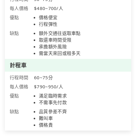
每人價格
$480~700/人
優點
價格便宜
行程彈性
缺點
額外交通往返取車點
取還車時間受限
承擔額外風險
需當天來回或租多天
計程車
行程時間
60~75分
每人價格
$790~950/人
優點
滿足臨時需求
不需事先付款
缺點
品質參差不齊
難叫車
價格貴