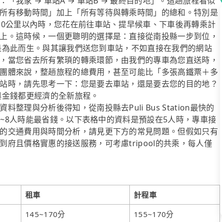
我家 → 車站A → 車站B → 最終目的地」。這趟旅程看似
所有移動時間」加上「所有等待與轉乘時間」的總和。特別是
50公里以內時，您花在前往車站、提早候車、下車後再轉乘計
上。這時候，一個更聰明的選擇是：直接從南投縣一步到位，
，正是為此而生。與其讓我們送您到車站，不如直接在我們的網站
，當您省去所有繁瑣的轉乘環節，由我們的專車為您直送時，
團體來說，整趟旅程的總費用，甚至可能比「多張高鐵票＋多
站時，請先思考一下：您是要去車站，還是要去您的目的地？
間與金錢都更經濟的全新旅程。
理與分析後得知，從南投縣去Puli Bus Station最快的
在5~8人時能最省錢。以下表格中的資料是預設在5人時，專車接
的交通費用與時間分析，請見更下方的常見問題。但假如只有
府且價格實惠的接送服務，可考慮tripool的共乘，每人僅
租車
計程車
145~170分
155~170分