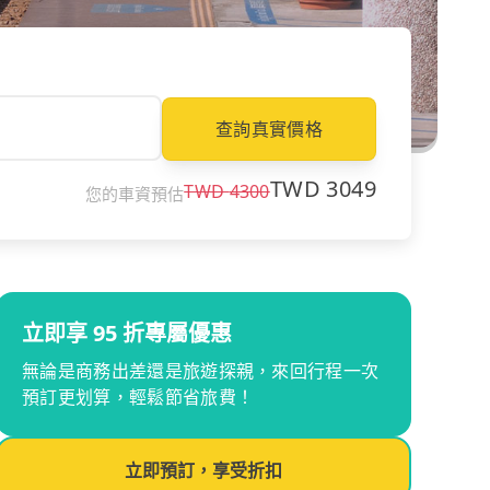
查詢真實價格
TWD
3049
TWD
4300
您的車資預估
立即享 95 折專屬優惠
無論是商務出差還是旅遊探親，來回行程一次
預訂更划算，輕鬆節省旅費！
立即預訂，享受折扣