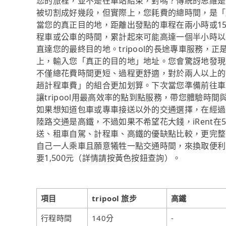
您的旅程，並不是在車站結束，對嗎？傳統的思維是：「
被切割成好幾段，但實際上，您耗費的總時間，是「
當您的真正目的地，距離出發點的車程在兩小時或1
程車或公車的時間，累計起來可能高達一個半小時以
直達您的最終目的地。tripool的長途專車服務
上，輸入您「真正的目的地」地址。您會驚訝地發現
不僅總花費時間更短、過程更舒適，對於兩人以上的
趟計程車費」的組合更加划算。下次當您準備前往車
讓tripool用最高效率的點到點服務，帶您體驗時
如果想知道包車或專車接送以外的交通選擇，在經過資料整
陸路交通是高鐵，不過如果不希望花大錢，iRent
送、租車自駕、計程車、高鐵的優缺點比較，更完整
自己一人乘車且願意犧牲一點交通時間，來換取便利到
要1,500元（詳情請按黃色按鈕查詢）。
項目
tripool 旅步
高鐵
行程時間
140分
-