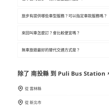
KKDAY、KLOOK、叫車吧等。tripool旅
到Puli Bus Station的跳表小黃可能較為
遲遲尚未歸還，又或者要還車時卻偏偏找不到停車
交通費用。
旅步非常重視司機的審查和車輛的維護，我們的價
包括南投縣去Puli Bus Station），全台保
一輛tripool的九人座廂型車最高可省$1,200。
險。最後，雖然路邊隨租隨還看似方便，但實際使
供更彈性的取消訂單規定，並致力於提供高品質的
服務，是絕大多數乘客出行的最佳選擇。
旅步有提供哪些車型服務？可以指定車款服務嗎？
點仍有段距離，在遇到下雨天或者載行李時，就顯
旅步有提供小轎車、休旅車、九人座供您選擇，若
專人回覆您。
來回叫車怎麼訂？會比較便宜嗎？
為了乘客未來可能的訂單修改或取消，每筆訂單只
定。至於價格已經市場最優惠，並無特別針對來回
無車旅遊最好的替代交通方式是？
限單程或來回。
如果您沒有車，想要出門旅遊，最好的替代交通方
車、捷運、客運等，或者考慮租車。如果您想要更
務，由專人到府接送，讓您更加輕鬆自在。
除了 南投縣 到 Puli Bus Stati
從
雲林縣
從
新北市