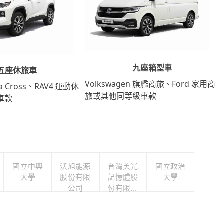
九座箱型車
五座休旅車
Volkswagen 旗艦商旅、Ford 家用商
lla Cross、RAV4 運動休
旅或其他同等級車款
車款
國立中興
沃旭能源
台灣美光
國立政治
大學
股份有限
記憶體股
大學
公司
份有限公
司