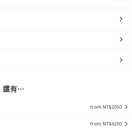
步專注在長程單程接送與跨縣市計時包車，不論從哪邊去哪裡（當然也
便宜，但當你們人數超過四位時，叫兩輛計程車的費用就貴了，改預約
位，對於急著用車或者要載其他乘客的人來說就有不小的風
格政策也是完全透明的，不會有任何隱藏費用。此外，我們提
證出車。由於有高效的車輛調度能力，能以市價7~8折提供專車到府
用時還是有其區域的限制，實際可停靠的地點與你的上下車地
包車服務。選擇旅步絕對是明智的選擇之一。
得非常不便。
您有指定車款服務的需求，可以先將您的需先提供旅步，會有
含一趟車的資訊，所以如果需要來回叫車，請分兩筆訂單預
車趟做額外折扣，但如果手上有優惠代碼，歡迎直接使用，不
式要看您旅遊的目的地而定。您可以善用大眾運輸，例如：公
便利的出行方式，您也可以選擇使用像是旅步提供的包車服
on，還有⋯
from NT$
2050
from NT$
4200