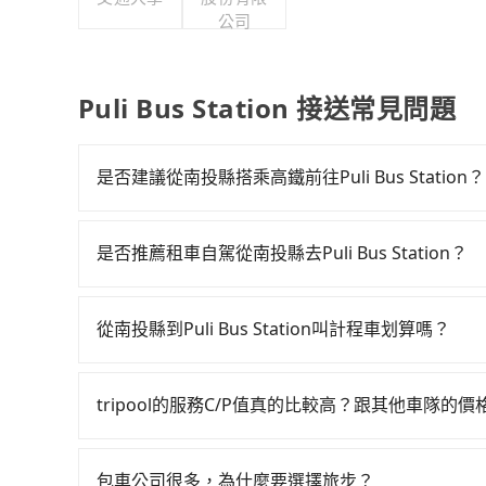
公司
Puli Bus Station 接送常見問題
是否建議從南投縣搭乘高鐵前往Puli Bus Station？
若要從南投縣搭高鐵前往Puli Bus Statio
06:36到末班車23:01，彰化-嘉義一天最多僅
是否推薦租車自駕從南投縣去Puli Bus Station？
送。假設從南投縣信義鄉前往最靠近的彰化高鐵站，叫
如果你有台灣駕照且對自己駕駛技術有信心，且在
後，步行進站、現場購票並於月台排隊的時間約15分
天就要來回，那在南投路邊可隨租隨借的iRent應該
義高鐵站，每人票價250元，再用5分鐘出站，最
從南投縣到Puli Bus Station叫計程車划算嗎？
$115~205承租小轎車，每公里再額外加收$3.2，從南
公車抵達最終的目的地。全程加上轉車時間共2小時，
如選擇小黃直達，在南投可以透過app叫車的有556
$1,650~2,300（金額差異來自於平假日、車款
過南投縣領有合法執照的計程車僅有300多輛，計程
2,575~3,900元間，但如改預約tripool可
時40元路邊停車費用預估進去，但額外的汽車保險與
雙北大城市的500倍。縱使幸運攔到一輛小黃了，
tripool的服務C/P值真的比較高？跟其他車隊的
縣僅有合法計程車約340輛，計程車密度為雙北的0
車型，如Toyota Yaris、Prius C、Vio
價或恣意繞路。但如果全程使用tripool並到府專
在服務品質許可下，乘客當然希望價格越便宜越好
之多。如果當天或隔天也要原路返回，嘉義縣太保
或九人座可供選擇，而且無人租車最令人詬病的就
移動確實搭乘高鐵可以比坐車快，但卻要額外支出約
的台灣大車隊、大都會、LINE Taxi、Uber
縣有些計程車司機不按錶計費，約有58%會採現場
的車門仍未被修理，每一次租車都好像在開樂透一
包車公司很多，為什麼要選擇旅步？
約tripool還是比較划算的。如果你是三人以下要乘