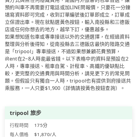
費方式與無任何隱藏費用，是國內外旅客的包車首選，讓
預約叫車不再需要打電話或加LINE問報價，只要花一分鐘
填寫資料即可完成，收到訂單編號後訂單即成立，訂單成
立保證出車。現在就點選黃色按鈕，輸入南投縣和三德飯
店或任何你想去的地方，越早下訂，優惠越多。
如果想知道包車或專車接送以外的交通選擇，在經過資料
整理與分析後得知，從南投縣去三德飯店最快的陸路交通
是「tripool」專車接送，不過如果想兼顧花費預算，
iRent在2~8人時能最省錢。以下表格中的資料是預設在2
人時，專車接送、租車自駕、計程車、高鐵的優缺點比
較，更完整的交通費用與時間分析，請見更下方的常見問
題。但假設只有獨自一人時，tripool也有提供到府接送共
乘服務，一人只要$1,900（詳情請按黃色按鈕查詢）。
tripool 旅步
行程時間
175分
每人價格
$1,870/人