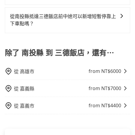
依平台預定時價格而定，通常愈長程價格CP值愈高。 計
乘客盡量塞、盡量放。在預定前，建議先丈量好尺寸，
樣。另外，偶爾也會遇到明明已經預約了時間但上一位
鐘，但卻要額外支出約360元的交通費，所以對於不是這
如果您沒有車，想要出門旅遊，最好的替代交通方式要
程車：可24小時隨叫隨到，價格依跳錶而定，如有塞車
並事先透過官網的線上客服洽詢，確認沒問題再下訂。
用戶卻遲遲尚未歸還，又或者要還車時卻偏偏找不到停
麼趕時間的人來說，預約tripool還是比較划算的。如果
看您旅遊的目的地而定。您可以善用大眾運輸，例如：
也會計算延遲費用，最終價格通常要下車時才知。價格
從南投縣抵達三德飯店前中途可以新增短暫停靠上
車位，對於急著用車或者要載其他乘客的人來說就有不
你是獨自一人乘車，也可參考tripool的拼車共乘服務，
公車、捷運、客運等，或者考慮租車。如果您想要更便
比包車貴。 白牌車：通常價格較包車便宜，但司機素
下車點嗎？
小的風險。最後，雖然路邊隨租隨還看似方便，但實際
最多可再節省50%的交通費用。
利的出行方式，您也可以選擇使用像是旅步提供的包車
質、品質不一，如行程有問題，事後無法提供客服申訴
使用時還是有其區域的限制，實際可停靠的地點與你的
tripool有提供多點上下車接送服務，線上預約從南投縣
服務，由專人到府接送，讓您更加輕鬆自在。
處理。
上下車地點仍有段距離，在遇到下雨天或者載行李時，
前往三德飯店的途中可備註加點。每個加點位置，前後
就顯得非常不便。
額外里程數5公里內加收200元。雖然可能有些路線完全
除了 南投縣 到 三德飯店，還有⋯
順路，但是司機多點停靠就會有額外的等待時間，收取
額外費用是必要的補償。
from NT$
6000
從
高雄市
from NT$
7000
從
嘉義縣
from NT$
4400
從
嘉義市