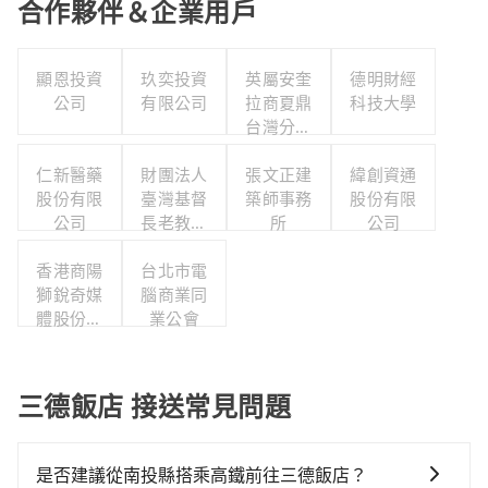
合作夥伴＆企業用戶
顯恩投資
玖奕投資
英屬安奎
德明財經
公司
有限公司
拉商夏鼎
科技大學
台灣分公
司
仁新醫藥
財團法人
張文正建
緯創資通
股份有限
臺灣基督
築師事務
股份有限
公司
長老教會
所
公司
雙連教會
香港商陽
台北市電
獅銳奇媒
腦商業同
體股份有
業公會
限公司台
灣分公司
三德飯店 接送常見問題
是否建議從南投縣搭乘高鐵前往三德飯店？