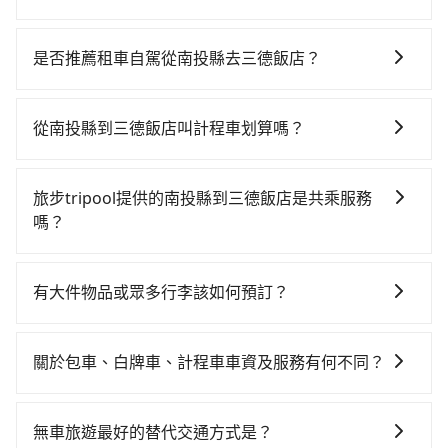
若要從南投縣搭高鐵前往三德飯店，高鐵省時、較貴，
且難叫計程車前往高鐵站！從最早06:05一直到23:03，
是否推薦租車自駕從南投縣去三德飯店？
台中-台北一天最多有105班次高鐵可搭乘。假設從南投
如果你有台灣駕照且對自己駕駛技術有信心，且在車上
縣魚池鄉前往最靠近的台中高鐵站，叫一輛計程車花費
時不需要閉目養神（因為要自己開車），最重要的是你
約2,500元、車程約70分鐘。抵達高鐵站後，步行進站、
從南投縣到三德飯店叫計程車划算嗎？
當天就要來回，那在南投路邊可隨租隨借的iRent應該是
現場購票並於月台排隊的時間約20分鐘，再乘坐43~69
如選擇小黃直達，在南投可以透過app叫車的有55688台
你最便宜選擇。註冊完iRent的app後，可以每小時
分鐘（平均57分）的高鐵從台中站前往台北高鐵站，每
灣大車隊和Yoxi，如果在路邊攔不到車，也可考慮打電
$115~205承租小轎車，每公里再額外加收$3.2，從南投
人票價700元，再用15分鐘出站、等待車站前排班的計
旅步tripool提供的南投縣到三德飯店是共乘服務
話至日月星光計程車等叫車看看。依照里程跳錶計算，
縣（魚池鄉）到三德飯店的花費預估為
程車，搭上小黃後約花15分鐘、車費200元後，抵達三
嗎？
價格約為6,150~9,200元間，但如改預約tripool可省高
$3,100~3,750（金額差異來自於平假日、車款差異、抵
德飯店 (台北市大同區) 的目的地。全程加上轉車時間共2
tripool除了共乘拼車服務外，也有包車到府接送服務，
達$5,500。但如果你無法提前預約，或偏好臨時叫車，
達目的地後多久原路返回），雖已將eTag和可能的每小
小時54分鐘，假設2位同行，高鐵加轉乘之平均每人花費
預約時都依照乘客需求做選擇。如需專車接送，車內除
那要注意南投縣僅有合法計程車約340輛，計程車密度為
時40元路邊停車費用預估進去，但額外的汽車保險與可
有大件物品或眾多行李該如何預訂？
為2,050元。不過南投縣領有合法執照的計程車僅有300
了司機以外，從上車到下車期間，都不會再有其他陌生
雙北的0.2%，也就是說要臨時叫到小黃的難度是台北或
能的罰單都需自付。再者，和運的iRent只提供最基本的
多輛，計程車的密度為雙北的0.2%，換句話說，臨時要
一般情況，九人座最多可以乘坐八位乘客以及置放六件
人出現。如選擇共乘服務，則會依照其他共乘乘客做彈
新北的500倍之多。再加上南投縣有些計程車司機不按錶
車型，如Toyota Yaris、Prius C、Vios這類乘坐體驗較
叫小黃的難度是雙北大城市的500倍。縱使幸運攔到一輛
30吋的行李箱，但如有大件行李、衝浪板、樂器、廣告
性調度安排，路線上會盡可能以順路為優先，載客數也
計費，約有58%會採現場議價，建議最好先上網預約，
關於包車、白牌車、計程車車資及服務有何不同？
差的車款，如果人數超過四位，更是沒有較大的七人座
小黃了，南投縣少部分小黃司機不按表收費，看乘客是
看板、床墊、折疊單車、家電等，在乘客人數不多的情
不會超過座位的上限。
以免當場被坑受騙。綜合以上，無論在價格或服務品質
或九人座可供選擇，而且無人租車最令人詬病的就是車
外地人便漫天喊價或恣意繞路。但如果全程使用tripool
包車、白牌車、計程車三種交通方式的價格及服務說
況下，可以將後座倒放來騰出置物空間。基本上只要不
上，tripool都是你從南投縣到三德飯店的最佳選擇。
況，打開車門才發現仍有上一組乘客遺留的垃圾或者撞
並到府專車接送，則每人平均花費約1,870元，費時2小
明： 包車：可以依照個人行程需要靈活安排時間，價格
遮住司機視線、不會破壞車體、不影響行車安全，會讓
無車旅遊最好的替代交通方式是？
凹的車門仍未被修理，每一次租車都好像在開樂透一
時57分鐘。長距離移動確實搭乘高鐵可以比坐車快3分