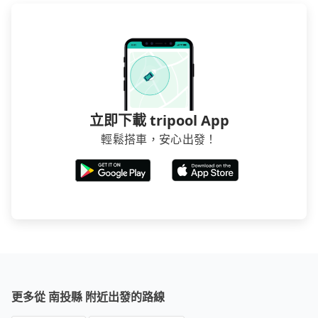
要再人工電話與飯店確認。預訂民宿方面，如不怕麻
煩，有些時候直接打電話問的價格可能比民宿訂房網來
得便宜，但缺點就是多數要匯款並再人工確認。假如不
介意多花一點錢省下這些瑣碎的事，台灣本土的AsiaYo
或者國際Airbnb都值得推薦。
立即下載 tripool App
輕鬆搭車，安心出發！
更多從 南投縣 附近出發的路線