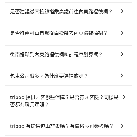
是否建議從南投縣搭乘高鐵前往內東路福德祠？
若要從南投縣搭高鐵前往內東路福德祠，高鐵較貴、費
時，且難叫計程車前往高鐵站！不過從最早一班車06:36
是否推薦租車自駕從南投縣去內東路福德祠？
到末班車23:01，彰化-左營一天最多僅27班次，如果行
如果你有台灣駕照且對自己駕駛技術有信心，且在車上
程緊湊或趕不上末班車，那就該考慮預約專車接送。假
時不需要閉目養神（因為要自己開車），最重要的是你
設從南投縣竹山鎮前往最靠近的彰化高鐵站，叫一輛計
從南投縣到內東路福德祠叫計程車划算嗎？
當天就要來回，那在南投路邊可隨租隨借的iRent應該是
程車花費約600元、車程約35分鐘。抵達高鐵站後，步
如選擇小黃直達，在南投可以透過app叫車的有55688台
你最便宜選擇。註冊完iRent的app後，可以每小時
行進站、現場購票並於月台排隊的時間約15分鐘，再乘
灣大車隊和Yoxi，如果在路邊攔不到車，也可考慮打電
$115~205承租小轎車，每公里再額外加收$3.2，從南投
坐53~55分鐘（平均55分）的高鐵從彰化站前往左營高
包車公司很多，為什麼要選擇旅步？
話至附近的計程車隊，如竹山計程汽車行、連成計程
縣（竹山鎮）到內東路福德祠的花費預估為
鐵站，每人票價670元，再用10分鐘出站、等待車站前
旅步非常重視司機的審查和車輛的維護，我們的價格政
車、全成計程車等叫車看看。依照里程跳錶計算，價格
$3,000~3,650（金額差異來自於平假日、車款差異、抵
排班的計程車，搭上小黃後約花115分鐘、車費3,000元
策也是完全透明的，不會有任何隱藏費用。此外，我們
約為5,850~7,000元間，但如改預約tripool可省高達
達目的地後多久原路返回），雖已將eTag和可能的每小
tripool提供乘客哪些保障？是否有乘客險？司機是
後，抵達內東路福德祠 (屏東縣車城鄉) 的目的地。全程
提供更彈性的取消訂單規定，並致力於提供高品質的包
$2,200。但如果你無法提前預約，或偏好臨時叫車，那
時40元路邊停車費用預估進去，但額外的汽車保險與可
否都有職業駕照？
加上轉車時間共3小時46分鐘，假設2位同行，高鐵加轉
車服務。選擇旅步絕對是明智的選擇之一。
要注意南投縣僅有合法計程車約340輛，計程車密度為雙
能的罰單都需自付。再者，和運的iRent只提供最基本的
乘之平均每人花費為2,470元。不過南投縣領有合法執照
旅步提供最高500萬的乘客險，且只接受通過旅步嚴格審
北的0.2%，也就是說要臨時叫到小黃的難度是台北或新
車型，如Toyota Yaris、Prius C、Vios這類乘坐體驗較
的計程車僅有300多輛，計程車的密度為雙北的0.2%，
查，符合職業駕駛資格的司機入隊服務，所提供之車輛
北的500倍之多。如果當天或隔天也要原路返回，屏東縣
tripool有提供包車旅遊嗎？有價格表可參考嗎？
差的車款，如果人數超過四位，更是沒有較大的七人座
換句話說，臨時要叫小黃的難度是雙北大城市的500倍。
也都經過細心維護及保養，以確保您的乘車安全。
車城鄉的計程車也不是這麼好叫，建議事先做好規劃。
或九人座可供選擇，而且無人租車最令人詬病的就是車
縱使幸運攔到一輛小黃了，南投縣少部分小黃司機不按