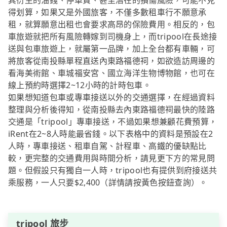
其衍生的油錢、停車費、甚至潛在的損傷風險，可能不見
得划算，如果又是外國旅客，不僅多數租車行不願意承
租，就算願意出租也會要求高昂的保險費用。相反的，包
車旅遊就把所有風險轉嫁到司機身上，而tripool在長途接
送與包車旅遊上，就屬第一品牌，加上全台都有車輛，可
將旅客從南投縣單程直送內東路福德祠，如欲造訪周邊的
看海美術館、車城福安宮、國立海洋生物博物館，也可在
線上預約時選擇2~12小時的計時包車。
如果想知道包車或專車接送以外的交通選擇，在經過資料
整理與分析後得知，從南投縣去內東路福德祠最快的陸路
交通是「tripool」專車接送，不過如果想兼顧花費預算，
iRent在2~8人時能最省錢。以下表格中的資料是預設在2
人時，專車接送、租車自駕、計程車、高鐵的優缺點比
較，更完整的交通費用與時間分析，請見更下方的常見問
題。但假設只有獨自一人時，tripool也有提供到府接送共
乘服務，一人只要$2,400（詳情請按黃色按鈕查詢）。
tripool 旅步