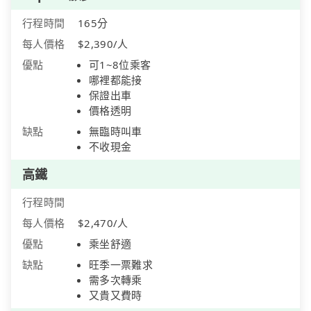
行程時間
165分
每人價格
$2,390/人
優點
可1~8位乘客
哪裡都能接
保證出車
價格透明
缺點
無臨時叫車
不收現金
高鐵
行程時間
每人價格
$2,470/人
優點
乘坐舒適
缺點
旺季一票難求
需多次轉乘
又貴又費時