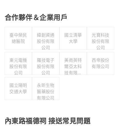
合作夥伴＆企業用戶
臺中榮民
緯創資通
國立清華
光寶科技
總醫院
股份有限
大學
股份有限
公司
公司
東元電機
羅技電子
美商英特
西帝股份
股份有限
股份有限
爾亞太科
有限公司
公司
公司
技有限公
司
國立陽明
永昕生物
交通大學
醫藥股份
有限公司
內東路福德祠 接送常見問題