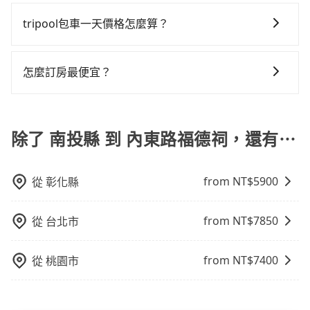
tripool提供全台各地包括內東路福德祠與南投縣的包車
再加上南投縣有些計程車司機不按錶計費，約有58%會
況，打開車門才發現仍有上一組乘客遺留的垃圾或者撞
表收費，看乘客是外地人便漫天喊價或恣意繞路。但如
旅遊，從單純的單趟接送到算時間的計時包車都有，可
tripool包車一天價格怎麼算？
採現場議價，建議最好先上網預約，以免當場被坑受
凹的車門仍未被修理，每一次租車都好像在開樂透一
果全程使用tripool並到府專車接送，則每人平均花費約
彈性選擇2~12小時的服務，滿足家族出遊、朋友聚會、
騙。綜合以上，無論在價格或服務品質上，tripool都是
樣。另外，偶爾也會遇到明明已經預約了時間但上一位
2,390元，費時2小時46分鐘。選擇搭乘高鐵而不預約包
因包車費用會隨著您選用2-12小時不等的包車時數、所
婚喪喜慶等不同的需求。價格透明、無隱藏費用，網站
你從南投縣到內東路福德祠的最佳選擇。
用戶卻遲遲尚未歸還，又或者要還車時卻偏偏找不到停
車，不僅每人至少額外負擔80元車資，而且更會額外浪
需行程的公里數及車型而有所不同，建議可以直接上旅
試算即真實價格，免去來回電話確認。一天包車的價格
怎麼訂房最便宜？
車位，對於急著用車或者要載其他乘客的人來說就有不
費60分鐘在轉乘與等車上，現在還不馬上來預約
步官網一鍵查價，即時試算您包車費用，清楚透明，且
可能跟其他車隊相差無幾，但是如果只需要短時數或者
小的風險。最後，雖然路邊隨租隨還看似方便，但實際
tripool！如果你是獨自一人乘車，也可參考tripool的拼
現在旅客預訂飯店已經很少透過旅行社，大多是透過
無隱藏費用。
單程專車服務者，敢大聲說我們價格絕對最划算。網站
使用時還是有其區域的限制，實際可停靠的地點與你的
車共乘服務，最多可再節省50%的交通費用。
OTA (online travel agent) 來完成，除了可以快速依據
上可直接挑選小轎車、休旅車、或九人座箱型車，如需
上下車地點仍有段距離，在遇到下雨天或者載行李時，
地區、價位、人數、特殊需求來搜尋適合的旅店與房
除了 南投縣 到 內東路福德祠，還有⋯
10人以上巴士，請來信洽詢。
就顯得非常不便。
型，更重要的是通常價格是官網的6~8折，如果又有加入
會員或者使用特定的信用卡，還可以累積點數做現金回
from NT$
5900
從
彰化縣
饋或未來換取免費的住房。台灣人常用的線上訂房平台
有Booking.com、Agoda.com、Hotels.com、
Expedia.com、Trip.com等。正常來說，線上刷卡付款
from NT$
7850
從
台北市
完後預定就完成，事先不用電話確認空房，事後也不用
告知付款完畢，一切都能在網路上操作。但有些較冷門
from NT$
7400
從
桃園市
或規模較小的飯店，有可能再多平台同時上架而發生超
賣的現象，便有可能到了現場卻沒房可住的窘境，所以
在預定時要不選擇評分高、評論多的飯店，不然就是還