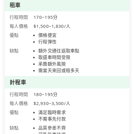
租車
行程時間
170~195分
每人價格
$1,500~1,830/人
優點
價格便宜
行程彈性
缺點
額外交通往返取車點
取還車時間受限
承擔額外風險
需當天來回或租多天
計程車
行程時間
180~195分
每人價格
$2,930~3,500/人
優點
滿足臨時需求
不需事先付款
缺點
品質參差不齊