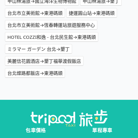
甲山林湯旅→國立海洋生物博物館
甲山林湯旅→墾丁
台北市立美術館→東港碼頭
捷運圓山站→東港碼頭
台北市立美術館→恆春轉運站旅遊服務中心
HOTEL COZZI和逸 - 台北民生館→東港碼頭
ミラマー ガーデン 台北→墾丁
美麗信花園酒店→墾丁福華渡假飯店
台北燦路都飯店→東港碼頭
包車價格
單程專車