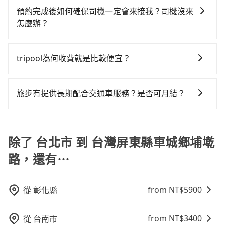
平均每人花費為2,290元。但如果全程使用tripool並到
灣任何地方，只要是長途交通且途中遵守台灣法律，無
里程跳錶計算，價格約為10,990~13,200元間，但如改
里程限定200~400公里，超過還會額外加收100~2,000
預約完成後如何確保司機一定會來接我？司機沒來
府專車接送，則每人平均花費約1,970元，費時4小時59
論是清明掃墓、包車旅遊、參加喜宴/喪禮、就醫回診、
預約tripool可省高達$5,300。但如果要考慮到回程，屏
元不等的費用。由於絕大多數的租車公司都沒有提供甲
怎麼辦？
分鐘。長距離移動確實搭乘高鐵可以比坐車快21分鐘，
登山露營、學生搬家、投票返鄉、商務出差、貴賓來
東縣僅有合法計程車約370輛，數量約為台北市的1%、
租乙還的服務，假設你當天就往返台北市（中山區）與
但卻要額外支出約1,280元的交通費，所以對於不是這麼
只要完成預約並付款完成，訂單就成立，tripool也保證
訪、寵物檢疫、預約叫車、機場接送、定期洗腎、包月
密度僅雙北的0.3%，其叫車的難度是雙北市的310倍。
台灣屏東縣車城鄉埔墘路，預計的小轎車花費為$5,400
趕時間的人來說，預約tripool還是比較划算的。如果你
派車。在出發前一天晚上八點時，會透過電子郵件與簡
上下班，或者任何跨縣市接送的需求，tripool都能滿足
綜合以上，無論在價格或服務品質上，tripool都是你從
tripool為何收費就是比較便宜？
或九人座$8,400。當然這金額比搭計程車便宜，但如果
是三人以下要乘車，也可參考tripool的拼車共乘服務，
訊提供司機的姓名、電話、車牌、車型等資訊，如在約
你。乘車前一天下午五點以前完成預約，隔天保證出
台北市到台灣屏東縣車城鄉埔墘路的最佳選擇。
你當天只需要單程前往，隔天或多天後才需返回，租車
最多可再節省50%的交通費用。
對於平常就有在使用長程專車接送服務的乘客來說，第
定好的時間與上車地點沒有看到司機，可主動電話聯
車。如需公司報帳打統編，在結帳時可以受理，並於乘
就非常不方便。再者，租車地點可能離你的住家/辦公室/
一次使用tripool的會擔心價格比市價便宜不少，是不是
繫，可能原本約定的地點不適合暫停而改停靠在附近的
車後一週內寄出電子收據。
旅步有提供長期配合交通車服務？是否可月結？
起點還有段路，且須配合車行營業時間做租還動作，另
因為司機素質比較差、車上會有煙味、或者車齡過大，
位置。但如果遇到車輛故障或者前一趟車嚴重耽誤，
外承租過程繁瑣，租還通常需額外花費30分鐘做簽約與
如果您需要特殊的用車服務，請透過電子郵件
但事實恰恰相反。tripool不僅有嚴密的篩選機制，定期
tripool會盡快改派以減少乘客等待的時間。
車體檢查，甚至還要先自行加滿油，如遇到不肖業者，
booking@tripool.app聯繫我們，我們的專人將協助回
淘汰顧客評分較低的司機，且車輛均要求5年內新車，司
還車時可能遭遇各種莫名理由而被額外收費，風險可謂
覆您的需求，並確認是否能安排符合您需求的用車服
除了 台北市 到 台灣屏東縣車城鄉埔墘
機也絕對不會在車內吸煙，於新冠肺炎期間也絕對全程
不小。
務。
配戴口罩。tripool之所以能將價格壓在市價7~8折的主
路，還有⋯
因來自於自行研發的AI車輛調度演算法，能有效降低空
車率，也就是提高俗稱「回頭車」的比例。這不僅體現
在成本的控制，更是在傳統旺季（年假、端午、中秋、
from NT$
5900
從
彰化縣
雙十等）能用更少的司機來服務更多的旅客，意味著使
用到不熟悉的司機或者轉單給其他車行的情況比同行更
from NT$
3400
從
台南市
低，如此便反應在服務品質的控管會更佳。但tripool網