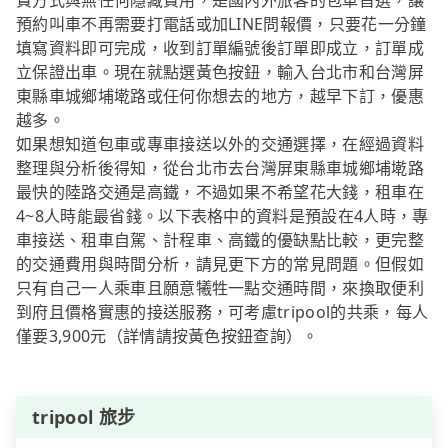
費方式與無任何隱藏費用，是國內外旅客的包車首選，讓
預約叫車不再需要打電話或加LINE問報價，只要花一分鐘
填寫資料即可完成，收到訂單編號後訂單即成立，訂單成
立保證出車。現在就點選黃色按鈕，輸入台北市和台灣屏
東縣車城鄉埔墘路或任何你想去的地方，越早下訂，優惠
越多。
如果想知道包車或專車接送以外的交通選擇，在經過資料
整理與分析後得知，從台北市去台灣屏東縣車城鄉埔墘路
最快的陸路交通是高鐵，不過如果不希望花大錢，租車在
4~8人時能最省錢。以下表格中的資料是預設在4人時，專
車接送、租車自駕、計程車、高鐵的優缺點比較，更完整
的交通費用與時間分析，請見更下方的常見問題。但假如
只有自己一人乘車且願意犧牲一點交通時間，來換取便利
到府且價格實惠的接送服務，可考慮tripool的共乘，每人
僅要3,900元（詳情請按黃色按鈕查詢）。
tripool 旅步