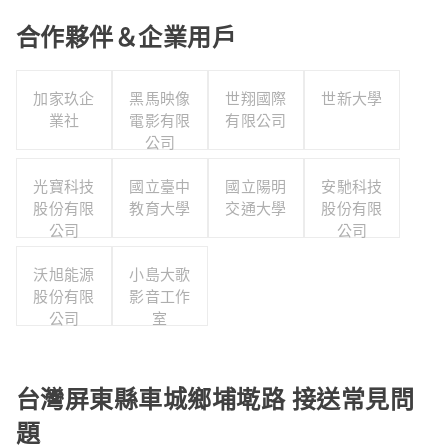
合作夥伴＆企業用戶
加家玖企
黑馬映像
世翔國際
世新大學
業社
電影有限
有限公司
公司
光寶科技
國立臺中
國立陽明
安馳科技
股份有限
教育大學
交通大學
股份有限
公司
公司
沃旭能源
小島大歌
股份有限
影音工作
公司
室
台灣屏東縣車城鄉埔墘路 接送常見問
題