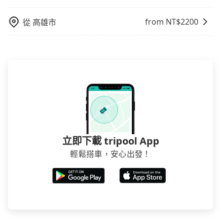
站上的價格是動態的，一般來說越早預訂價格越優，且
from NT$
2200
從
高雄市
保證前一天中午以前均可全額取消退費，如已經決定好
要從台北市去台灣屏東縣車城鄉埔墘路，請儘早下訂以
把握最划算的價格。
立即下載 tripool App
輕鬆搭車，安心出發！