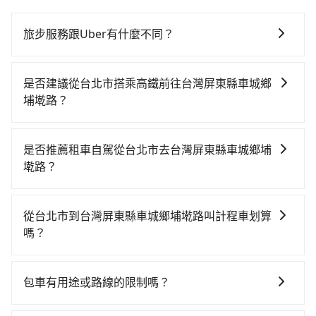
旅步服務跟Uber有什麼不同？
tripool 旅步具備以下特色： (1) 採事前預約制。 (2) 在
中長程提供最優惠的價格。 (3) 全台服務，不分城市與郊
是否建議從台北市搭乘高鐵前往台灣屏東縣車城鄉
區。 (4) 有較為嚴謹的乘車時間與取消政策。
埔墘路？
若要從台北市區搭高鐵前往台灣屏東縣車城鄉埔墘路，
高鐵省時、較貴！從最早06:26一直到22:16，台北-左營
是否推薦租車自駕從台北市去台灣屏東縣車城鄉埔
一天最多有88班次高鐵可搭乘。假設從台北市中山區前
墘路？
往最靠近的台北高鐵站，叫一輛計程車花費約200元、車
如你有駕照又不排斥自駕，且又不需要利用移動的時間
程約20分鐘。抵達高鐵站後，步行進站、現場購票並於
在車上休息，那在台北市中山區有約95間租車車行，比
月台排隊的時間約25分鐘，再乘坐94~134分鐘（平均
從台北市到台灣屏東縣車城鄉埔墘路叫計程車划算
方說利達租車、捷笙汽車租賃、華新國際租賃。一般租
114分）的高鐵從台北站前往左營高鐵站，每人票價
嗎？
車以天為單位，小轎車如Toyota Altis、Nissan Tiida，
1,490元，再用10分鐘出站、等待車站前排班的計程車，
如選擇小黃直達，在台北可以透過app叫車的有55688台
一天租金約$1,500，九人座如Hyundai Starex或
搭上小黃後約花115分鐘、車費3,000元後，抵達台灣屏
灣大車隊、Uber、Line Taxi、Yoxi等，如果在路邊攔不
Volkswagen T5，一天$4,500起，油錢（每公里約3
東縣車城鄉埔墘路 (屏東縣車城鄉) 的目的地。全程加上
包車有用途或路線的限制嗎？
到車，也可考慮打電話至附近的計程車隊，如城市衛星
元）、eTag（每公里約1元）、路邊停車（每小時約40
轉車時間共4小時38分鐘，假設4位同行，高鐵加轉乘之
不管是從台北市前往台灣屏東縣車城鄉埔墘路或是全台
車隊、長鴻計程車、大都會衛星車隊等叫車看看。依照
元）、保險費、罰單另計多數租車合約上都會載明每日