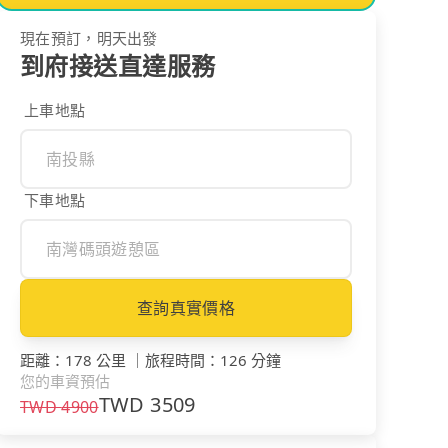
現在預訂，明天出發
到府接送直達服務
上車地點
下車地點
查詢真實價格
距離
：
178 公里
｜
旅程時間
：
126 分鐘
您的車資預估
TWD
3509
TWD
4900