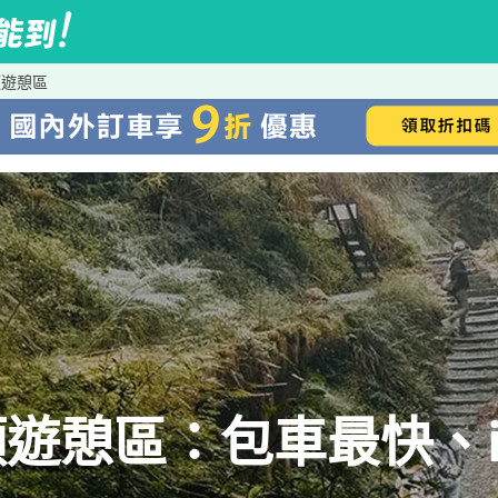
頭遊憩區
遊憩區：包車最快、iR