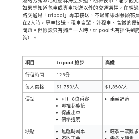
邊的芳苑濕地紅樹林海空步道、樹林夜市、龍亨觀光
如果想知道包車或專車接送以外的交通選擇，在經過
路交通是「tripool」專車接送，不過如果想兼顧花
在2人時，專車接送、租車自駕、計程車、高鐵的優
問題。但假設只有獨自一人時，tripool也有提供到
詢）。
項目
tripool 旅步
高鐵
行程時間
125分
-
每人價格
$1,750/人
$1,850/人
優點
可1~8位乘客
乘坐舒適
哪裡都能接
保證出車
價格透明
缺點
無臨時叫車
旺季一票難求
不收現金
需多次轉乘