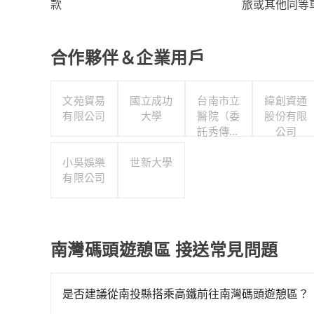
旅或其他同等
款
合作夥伴＆企業用戶
文苑貿易
國立成功
台南市立
緯創資通
有限公司
大學
醫院（委
股份有限
託秀傳醫
公司
療社團法
小吳娛樂
世新大學
人經營）
有限公司
南灣碼頭遊憩區 接送常見問題
是否建議從南投縣搭乘高鐵前往南灣碼頭遊憩區？