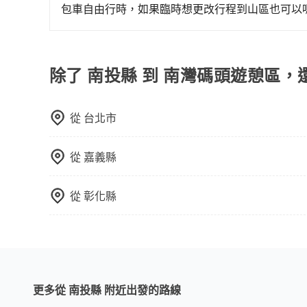
不妨趁早訂購，享受更划算的價格。
就完成，事先不用電話確認空房，事後也不用告知
包車自由行時，如果臨時想更改行程到山區也可以
的飯店，有可能再多平台同時上架而發生超賣的現
可以的，當您的旅程需要穿越山區或是高海拔地區時
選擇評分高、評論多的飯店，不然就是還要再人工
額外的費用收取。但是，這些費用會在您下訂單後
打電話問的價格可能比民宿訂房網來得便宜，但缺
會透過Email的方式向您說明收費細節，讓您能更
除了 南投縣 到 南灣碼頭遊憩區，
這些瑣碎的事，台灣本土的AsiaYo或者國際Airbn
從
台北市
從
嘉義縣
從
彰化縣
更多從 南投縣 附近出發的路線