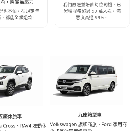
取消，應變無壓力
我們嚴選並培訓每位司機，已
況也不怕，在規定時
累積服務超過 50 萬人次，滿
消，都能全額退款。
意度高達 99%。
九座箱型車
五座休旅車
Volkswagen 旗艦商旅、Ford 家用商
lla Cross、RAV4 運動休