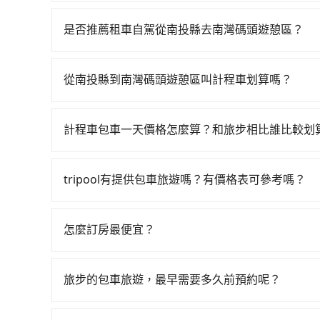
若要從南投縣搭高鐵前往南灣碼頭遊憩區，高鐵較貴
23:07，台中-台南一天最多有74班次高鐵可搭
是否推薦租車自駕從南投縣去南灣碼頭遊憩區？
花費約1,500元、車程約55分鐘。抵達高鐵站後
如果你有台灣駕照且對自己駕駛技術有信心，且在
36~54分鐘（平均45分）的高鐵從台中站前往台
天就要來回，那在南投路邊可隨租隨借的iRent應該
計程車，搭上小黃後約花50分鐘、車費900元後，
從南投縣到南灣碼頭遊憩區叫計程車划算嗎？
$115~205承租小轎車，每公里再額外加收$3.
時間共2小時52分鐘，假設2位同行，高鐵加轉乘之
如選擇小黃直達，在南投可以透過app叫車的有556
$2,350~3,000（金額差異來自於平假日、車款
僅有300多輛，計程車的密度為雙北的0.2%，換
話至附近的計程車隊，如干城衛星車隊、清境計程
時40元路邊停車費用預估進去，但額外的汽車保險與
攔到一輛小黃了，南投縣少部分小黃司機不按表收
計程車包車一天價格怎麼算？和旅步相比誰比較划
約為4,500~5,400元間，但如改預約tripool
車型，如Toyota Yaris、Prius C、Vio
tripool並到府專車接送，則每人平均花費約1,
計程車包車的價格通常根據時間或距離計算，包車
意南投縣僅有合法計程車約340輛，計程車密度為雙
或九人座可供選擇，而且無人租車最令人詬病的就
至少額外負擔100元車資，而且更會額外浪費46分鐘
區，價格可能有所不同。另外，計程車包車價格也
500倍之多。如果當天或隔天也要原路返回，台南
的車門仍未被修理，每一次租車都好像在開樂透一
tripool有提供包車旅遊嗎？有價格表可參考嗎？
自一人乘車，也可參考tripool的拼車共乘服務，
前，最好先詢問清楚具體價格和注意事項。相比之
上南投縣有些計程車司機不按錶計費，約有58%會
遲遲尚未歸還，又或者要還車時卻偏偏找不到停車
tripool提供全台各地包括南灣碼頭遊憩區與南
車時間和里程、車型來計費，價格在網站上公開透
以上，無論在價格或服務品質上，tripool都是
險。最後，雖然路邊隨租隨還看似方便，但實際使
彈性選擇2~12小時的服務，滿足家族出遊、朋友
怎麼訂房最便宜？
點仍有段距離，在遇到下雨天或者載行李時，就顯
算即真實價格，免去來回電話確認。一天包車的價
現在旅客預訂飯店已經很少透過旅行社，大多是透過OTA (
專車服務者，敢大聲說我們價格絕對最划算。網站
區、價位、人數、特殊需求來搜尋適合的旅店與房型
上巴士，請來信洽詢。
旅步的包車旅遊，最早需要多久前預約呢？
或者使用特定的信用卡，還可以累積點數做現金回
當您的行程確定後，建議盡早預訂包車服務，因為
Booking.com、Agoda.com、Hotels.com