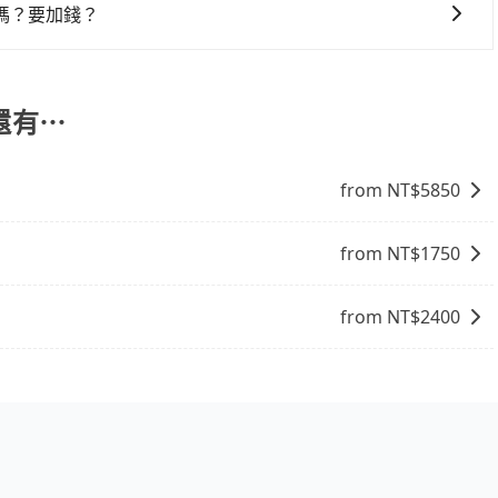
付款完畢，一切都能在網路上操作。但有些較冷門或規模較小
嗎？要加錢？
象，便有可能到了現場卻沒房可住的窘境，所以在預定時要不
，旅步可能會根據行經的路線是否超過海拔1500公尺來進行
電話與飯店確認。預訂民宿方面，如不怕麻煩，有些時候直接
、出發前先與您進行確認，確保您明確知道所有的費用。我們
點就是多數要匯款並再人工確認。假如不介意多花一點錢省下
放心地享受旅步為您提供的服務。
還有⋯
b都值得推薦。
from NT$
5850
from NT$
1750
from NT$
2400