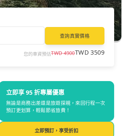
查詢真實價格
TWD
3509
TWD
4900
您的車資預估
立即享 95 折專屬優惠
無論是商務出差還是旅遊探親，來回行程一次
預訂更划算，輕鬆節省旅費！
立即預訂，享受折扣