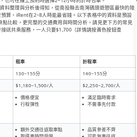
，也可在線上預約時選擇2~12小時的計時包車。
資料整理與分析後得知，從南投縣去南灣碼頭遊憩區最快的陸
費預算，iRent在2~8人時能最省錢。以下表格中的資料是預設
缺點比較，更完整的交通費用與時間分析，請見更下方的常見
府接送共乘服務，一人只要$1,700（詳情請按黃色按鈕查
租車
計程車
130~155分
140~155分
$1,180~1,500/人
$2,250~2,700/人
價格便宜
滿足臨時需求
行程彈性
不需事先付款
額外交通往返取車點
品質參差不齊
取還車時間受限
可能無車往返