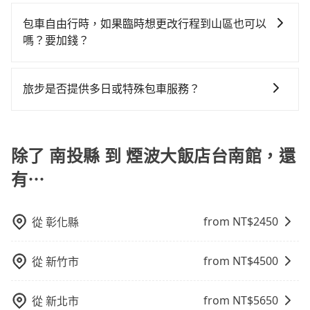
現在旅客預訂飯店已經很少透過旅行社，大多是透過
訂住宿服務。
新北的500倍之多。如果當天或隔天也要原路返回，台南
車型，如Toyota Yaris、Prius C、Vios這類乘坐體驗較
換句話說，臨時要叫小黃的難度是雙北大城市的500倍。
OTA (online travel agent) 來完成，除了可以快速依據
市中西區的計程車也不是這麼好叫，建議事先做好規
包車自由行時，如果臨時想更改行程到山區也可以
差的車款，如果人數超過四位，更是沒有較大的七人座
縱使幸運攔到一輛小黃了，南投縣少部分小黃司機不按
地區、價位、人數、特殊需求來搜尋適合的旅店與房
劃。再加上南投縣有些計程車司機不按錶計費，約有
嗎？要加錢？
或九人座可供選擇，而且無人租車最令人詬病的就是車
表收費，看乘客是外地人便漫天喊價或恣意繞路。但如
型，更重要的是通常價格是官網的6~8折，如果又有加入
58%會採現場議價，建議最好先上網預約，以免當場被
況，打開車門才發現仍有上一組乘客遺留的垃圾或者撞
果全程使用tripool並到府專車接送，則每人平均花費約
可以的，當您的旅程需要穿越山區或是高海拔地區時，
會員或者使用特定的信用卡，還可以累積點數做現金回
坑受騙。綜合以上，無論在價格或服務品質上，tripool
凹的車門仍未被修理，每一次租車都好像在開樂透一
1,900元，費時2小時21分鐘。選擇搭乘高鐵而不預約包
旅步可能會根據行經的路線是否超過海拔1500公尺來進
饋或未來換取免費的住房。台灣人常用的線上訂房平台
旅步是否提供多日或特殊包車服務？
都是你從南投縣到煙波大飯店台南館的最佳選擇。
樣。另外，偶爾也會遇到明明已經預約了時間但上一位
車，不僅每人至少額外負擔150元車資，而且更會額外浪
行額外的費用收取。但是，這些費用會在您下訂單後、
有Booking.com、Agoda.com、Hotels.com、
用戶卻遲遲尚未歸還，又或者要還車時卻偏偏找不到停
費32分鐘在轉乘與等車上，現在還不馬上來預約
若您有多日或特殊包車需求，您可以先來信旅步，會有
出發前先與您進行確認，確保您明確知道所有的費用。
Expedia.com、Trip.com等。正常來說，線上刷卡付款
車位，對於急著用車或者要載其他乘客的人來說就有不
tripool！如果你是獨自一人乘車，也可參考tripool的拼
專人回覆您。
我們會透過Email的方式向您說明收費細節，讓您能更放
完後預定就完成，事先不用電話確認空房，事後也不用
小的風險。最後，雖然路邊隨租隨還看似方便，但實際
車共乘服務，最多可再節省50%的交通費用。
除了 南投縣 到 煙波大飯店台南館，還
心地享受旅步為您提供的服務。
告知付款完畢，一切都能在網路上操作。但有些較冷門
使用時還是有其區域的限制，實際可停靠的地點與你的
或規模較小的飯店，有可能再多平台同時上架而發生超
上下車地點仍有段距離，在遇到下雨天或者載行李時，
有⋯
賣的現象，便有可能到了現場卻沒房可住的窘境，所以
就顯得非常不便。
在預定時要不選擇評分高、評論多的飯店，不然就是還
要再人工電話與飯店確認。預訂民宿方面，如不怕麻
from NT$
2450
從
彰化縣
煩，有些時候直接打電話問的價格可能比民宿訂房網來
得便宜，但缺點就是多數要匯款並再人工確認。假如不
from NT$
4500
從
新竹市
介意多花一點錢省下這些瑣碎的事，台灣本土的AsiaYo
或者國際Airbnb都值得推薦。
from NT$
5650
從
新北市