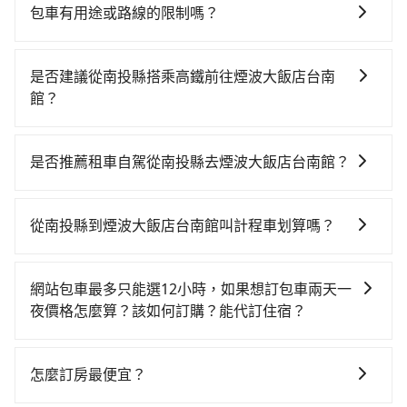
包車有用途或路線的限制嗎？
不管是從南投縣前往煙波大飯店台南館或是全台灣任何
地方，只要是長途交通且途中遵守台灣法律，無論是清
是否建議從南投縣搭乘高鐵前往煙波大飯店台南
明掃墓、包車旅遊、參加喜宴/喪禮、就醫回診、登山露
館？
營、學生搬家、投票返鄉、商務出差、貴賓來訪、寵物
若要從南投縣搭高鐵前往煙波大飯店台南館，高鐵較
檢疫、預約叫車、機場接送、定期洗腎、包月上下班，
貴、費時，且難叫計程車前往高鐵站！從最早06:25一直
或者任何跨縣市接送的需求，tripool都能滿足你。乘車
是否推薦租車自駕從南投縣去煙波大飯店台南館？
到23:07，台中-台南一天最多有74班次高鐵可搭乘。假
前一天下午五點以前完成預約，隔天保證出車。如需公
如果你有台灣駕照且對自己駕駛技術有信心，且在車上
設從南投縣魚池鄉前往最靠近的台中高鐵站，叫一輛計
司報帳打統編，在結帳時可以受理，並於乘車後一週內
時不需要閉目養神（因為要自己開車），最重要的是你
程車花費約2,500元、車程約70分鐘。抵達高鐵站後，步
寄出電子收據。
從南投縣到煙波大飯店台南館叫計程車划算嗎？
當天就要來回，那在南投路邊可隨租隨借的iRent應該是
行進站、現場購票並於月台排隊的時間約20分鐘，再乘
如選擇小黃直達，在南投可以透過app叫車的有55688台
你最便宜選擇。註冊完iRent的app後，可以每小時
坐36~54分鐘（平均45分）的高鐵從台中站前往台南高
灣大車隊和Yoxi，如果在路邊攔不到車，也可考慮打電
$115~205承租小轎車，每公里再額外加收$3.2，從南投
鐵站，每人票價650元，再用5分鐘出站、等待車站前排
網站包車最多只能選12小時，如果想訂包車兩天一
話至日月星光計程車等叫車看看。依照里程跳錶計算，
縣（魚池鄉）到煙波大飯店台南館的花費預估為
班的計程車，搭上小黃後約花35分鐘、車費300元後，
夜價格怎麼算？該如何訂購？能代訂住宿？
價格約為4,200~6,300元間，但如改預約tripool可省高
$2,250~2,900（金額差異來自於平假日、車款差異、抵
抵達煙波大飯店台南館 (台南市中西區) 的目的地。全程
旅步的包車服務是以一天一張訂單的方式計算，如果您
達$2,500。但如果你無法提前預約，或偏好臨時叫車，
達目的地後多久原路返回），雖已將eTag和可能的每小
加上轉車時間共2小時53分鐘，假設2位同行，高鐵加轉
需要連續兩天的包車服務，可以在官網上分開預定兩天
那要注意南投縣僅有合法計程車約340輛，計程車密度為
時40元路邊停車費用預估進去，但額外的汽車保險與可
怎麼訂房最便宜？
乘之平均每人花費為2,050元。不過南投縣領有合法執照
的行程。另外，目前旅步只提供接送服務，暫不提供代
雙北的0.2%，也就是說要臨時叫到小黃的難度是台北或
能的罰單都需自付。再者，和運的iRent只提供最基本的
的計程車僅有300多輛，計程車的密度為雙北的0.2%，