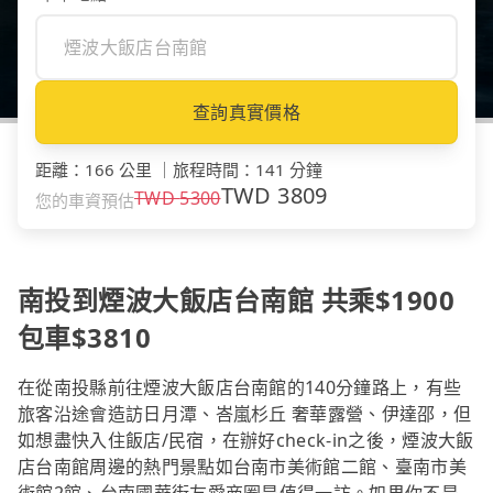
查詢真實價格
距離
：
166 公里
｜
旅程時間
：
141 分鐘
TWD
3809
TWD
5300
您的車資預估
南投到煙波大飯店台南館 共乘$1900
包車$3810
在從南投縣前往煙波大飯店台南館的140分鐘路上，有些
旅客沿途會造訪日月潭、峇嵐杉丘 奢華露營、伊達邵，但
如想盡快入住飯店/民宿，在辦好check-in之後，煙波大飯
店台南館周邊的熱門景點如台南市美術館二館、臺南市美