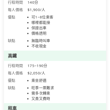
行程時間
140分
每人價格
$1,900/人
優點
可1~8位乘客
哪裡都能接
保證出車
價格透明
缺點
無臨時叫車
不收現金
高鐵
行程時間
175~190分
每人價格
$2,050/人
優點
乘坐舒適
缺點
旺季一票難求
需多次轉乘
又貴又費時
租車