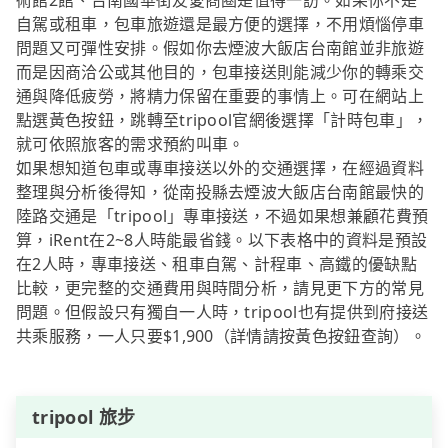
術館2館、台南國華街友愛商圈是值得一訪。如果你不是
自駕或租車，包車旅遊還是最方便的選擇，不用煩惱停車
問題又可彈性安排。假如你去煙波大飯店台南館並非旅遊
而是因商洽公或其他目的，包車接送則能減少你的轉乘交
通與降低疲勞，將精力保留在重要的事情上。可在網站上
點選黃色按鈕，跳轉至tripool官網後選擇「計時包車」，
就可依照旅客的需求預約叫車。
如果想知道包車或專車接送以外的交通選擇，在經過資料
整理與分析後得知，從南投縣去煙波大飯店台南館最快的
陸路交通是「tripool」專車接送，不過如果想兼顧花費預
算，iRent在2~8人時能最省錢。以下表格中的資料是預設
在2人時，專車接送、租車自駕、計程車、高鐵的優缺點
比較，更完整的交通費用與時間分析，請見更下方的常見
問題。但假設只有獨自一人時，tripool也有提供到府接送
共乘服務，一人只要$1,900（詳情請按黃色按鈕查詢）。
tripool 旅步