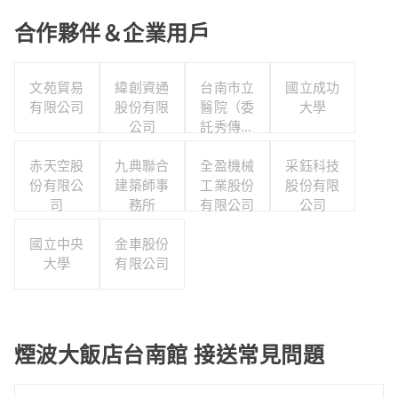
合作夥伴＆企業用戶
文苑貿易
緯創資通
台南市立
國立成功
有限公司
股份有限
醫院（委
大學
公司
託秀傳醫
療社團法
赤天空股
九典聯合
人經營）
全盈機械
采鈺科技
份有限公
建築師事
工業股份
股份有限
司
務所
有限公司
公司
國立中央
金車股份
大學
有限公司
煙波大飯店台南館 接送常見問題