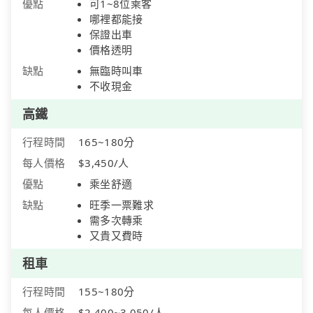
優點
可1~8位乘客
哪裡都能接
保證出車
價格透明
缺點
無臨時叫車
不收現金
高鐵
行程時間
165~180分
每人價格
$3,450/人
優點
乘坐舒適
缺點
旺季一票難求
需多次轉乘
又貴又費時
租車
行程時間
155~180分
每人價格
$2,400~3,050/人