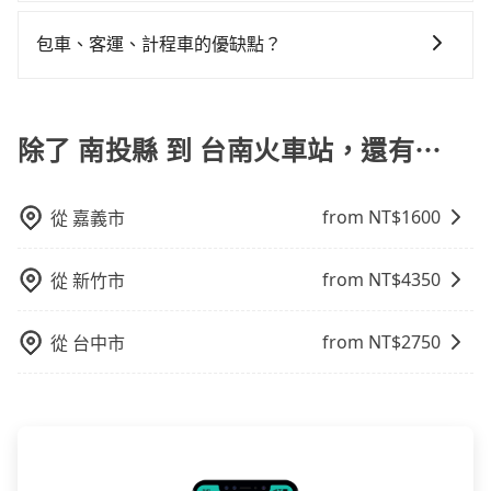
不馬上來預約tripool！
在選擇交通方式時，您可依下列建議的考慮因素做選
車：優點是24小時隨叫隨到，價格按錶計費，但若遇交
車位，對於急著用車或者要載其他乘客的人來說就有不
擇： 預算：不同交通工具價格不同，可先確定您的預
通塞車時亦會加收延遲費用，一般屬短程接駁為主。 -
包車、客運、計程車的優缺點？
小的風險。最後，雖然路邊隨租隨還看似方便，但實際
算。計程車最貴，而大眾運輸通常較便宜。 行程：需多
白牌車：優點是價格相對較低，有的還可喊價。但安全
使用時還是有其區域的限制，實際可停靠的地點與你的
包車：能提供客製化的交通方式，您可以自由安排行程
點停留的行程建議可選可客製化行程的包車，如果時間
性和服務質量無法保障，需要自行承擔風險，遇到狀況
上下車地點仍有段距離，在遇到下雨天或者載行李時，
上、下車，不需與旅客共乘。但通常需要提前預約。 客
比較寬鬆且不介意耗時轉乘可選大眾運輸或較貴的計程
事後也無法申訴退費。
就顯得非常不便。
運：最經濟實惠的交通方式，通常有固定的路線和時間
除了 南投縣 到 台南火車站，還有⋯
車。 旅行人數：人數多時包車較方便舒適且每個人攤提
表。不必擔心自己開車的安全風險。但是客運的班次和
下來的車資也比較便宜，人數少可搭乘大眾運輸或計程
行車路線可能不太頻繁。 計程車：可以隨叫隨到，並且
車。 時間：需在特定時間到達目的地可選包車或計程
from NT$
1600
從
嘉義市
不必擔心停車位的問題。但是，計程車的費用相對較
車，不趕時間即可選用大眾運輸。 便利性：需要便利性
高，車輛選擇不如包車多，且大都屬短程接駁為主。
和方便性可選包車和計程車，喜歡探險和體驗當地文化
則可搭乘大眾運輸。
from NT$
4350
從
新竹市
from NT$
2750
從
台中市