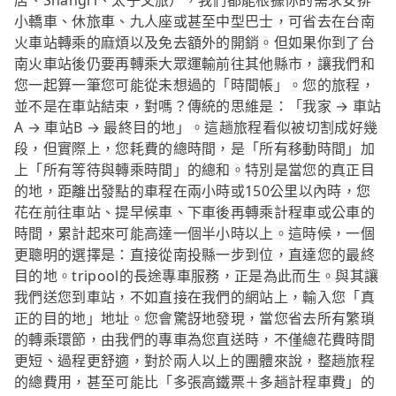
店、Shangri、太子文旅），我們都能根據你的需求安排
小轎車、休旅車、九人座或甚至中型巴士，可省去在台南
火車站轉乘的麻煩以及免去額外的開銷。但如果你到了台
南火車站後仍要再轉乘大眾運輸前往其他縣市，讓我們和
您一起算一筆您可能從未想過的「時間帳」。您的旅程，
並不是在車站結束，對嗎？傳統的思維是：「我家 → 車站
A → 車站B → 最終目的地」。這趟旅程看似被切割成好幾
段，但實際上，您耗費的總時間，是「所有移動時間」加
上「所有等待與轉乘時間」的總和。特別是當您的真正目
的地，距離出發點的車程在兩小時或150公里以內時，您
花在前往車站、提早候車、下車後再轉乘計程車或公車的
時間，累計起來可能高達一個半小時以上。這時候，一個
更聰明的選擇是：直接從南投縣一步到位，直達您的最終
目的地。tripool的長途專車服務，正是為此而生。與其讓
我們送您到車站，不如直接在我們的網站上，輸入您「真
正的目的地」地址。您會驚訝地發現，當您省去所有繁瑣
的轉乘環節，由我們的專車為您直送時，不僅總花費時間
更短、過程更舒適，對於兩人以上的團體來說，整趟旅程
的總費用，甚至可能比「多張高鐵票＋多趟計程車費」的