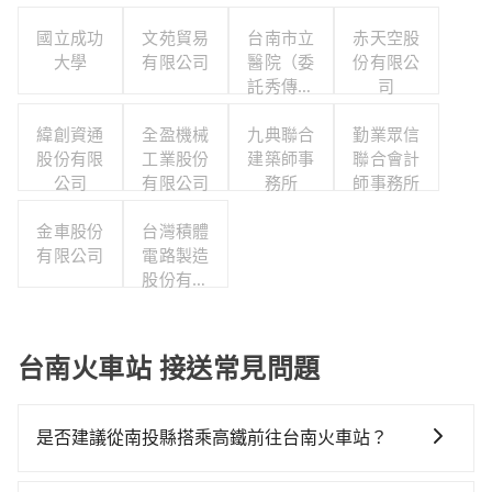
國立成功
文苑貿易
台南市立
赤天空股
大學
有限公司
醫院（委
份有限公
託秀傳醫
司
療社團法
緯創資通
全盈機械
人經營）
九典聯合
勤業眾信
股份有限
工業股份
建築師事
聯合會計
公司
有限公司
務所
師事務所
金車股份
台灣積體
有限公司
電路製造
股份有限
公司
台南火車站 接送常見問題
是否建議從南投縣搭乘高鐵前往台南火車站？
若要從南投縣搭高鐵前往台南火車站，高鐵較貴、費