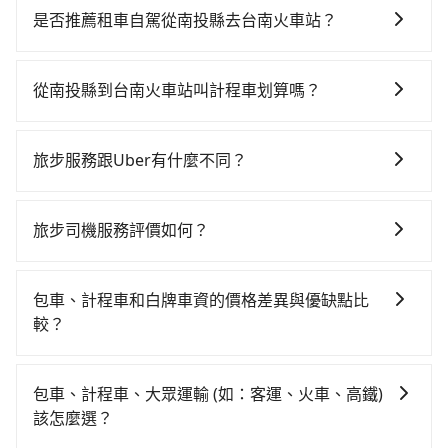
時，且難叫計程車前往高鐵站！從最早06:25一直到
是否推薦租車自駕從南投縣去台南火車站？
23:07，台中-台南一天最多有74班次高鐵可搭乘。假設
如果你有台灣駕照且對自己駕駛技術有信心，且在車上
從南投縣魚池鄉前往最靠近的台中高鐵站，叫一輛計程
時不需要閉目養神（因為要自己開車），最重要的是你
車花費約2,500元、車程約70分鐘。抵達高鐵站後，步行
從南投縣到台南火車站叫計程車划算嗎？
當天就要來回，那在南投路邊可隨租隨借的iRent應該是
進站、現場購票並於月台排隊的時間約20分鐘，再乘坐
如選擇小黃直達，在南投可以透過app叫車的有55688台
你最便宜選擇。註冊完iRent的app後，可以每小時
36~54分鐘（平均45分）的高鐵從台中站前往台南高鐵
灣大車隊和Yoxi，如果在路邊攔不到車，也可考慮打電
$115~205承租小轎車，每公里再額外加收$3.2，從南投
站，每人票價650元，再用5分鐘出站、等待車站前排班
旅步服務跟Uber有什麼不同？
話至日月星光計程車等叫車看看。依照里程跳錶計算，
縣（魚池鄉）到台南火車站的花費預估為
的計程車，搭上小黃後約花25分鐘、車費300元後，抵
tripool 旅步具備以下特色： (1) 採事前預約制。 (2) 在
價格約為4,225~6,300元間，但如改預約tripool可省高
$2,400~3,050（金額差異來自於平假日、車款差異、抵
達台南火車站 (台南市東區) 的目的地。全程加上轉車時
中長程提供最優惠的價格。 (3) 全台服務，不分城市與郊
達$3,200。但如果你無法提前預約，或偏好臨時叫車，
達目的地後多久原路返回），雖已將eTag和可能的每小
旅步司機服務評價如何？
間共2小時44分鐘，假設一人獨行，交通費總計3,450
區。 (4) 有較為嚴謹的乘車時間與取消政策。
那要注意南投縣僅有合法計程車約340輛，計程車密度為
時40元路邊停車費用預估進去，但額外的汽車保險與可
元。不過南投縣領有合法執照的計程車僅有300多輛，計
在 Google 上關於旅步的評論中，許多人都給予旅步司
雙北的0.2%，也就是說要臨時叫到小黃的難度是台北或
能的罰單都需自付。再者，和運的iRent只提供最基本的
程車的密度為雙北的0.2%，換句話說，臨時要叫小黃的
機非常高的評價，認為他們非常專業且親切！讓他們的
新北的500倍之多。如果當天或隔天也要原路返回，台南
包車、計程車和白牌車資的價格差異與優缺點比
車型，如Toyota Yaris、Prius C、Vios這類乘坐體驗較
難度是雙北大城市的500倍。縱使幸運攔到一輛小黃了，
旅程更加順暢和舒適。」
市東區的計程車也不是這麼好叫，建議事先做好規劃。
較？
差的車款，如果人數超過四位，更是沒有較大的七人座
南投縣少部分小黃司機不按表收費，看乘客是外地人便
再加上南投縣有些計程車司機不按錶計費，約有58%會
或九人座可供選擇，而且無人租車最令人詬病的就是車
漫天喊價或恣意繞路。但如果全程使用tripool並到府專
包車、計程車或白牌車。主要價格差異和優缺點如下： -
採現場議價，建議最好先上網預約，以免當場被坑受
況，打開車門才發現仍有上一組乘客遺留的垃圾或者撞
車接送，則僅需花費約3,140元，費時2小時31分鐘。選
包車：優點是搭乘舒適可以根據自己的需求安排時間和
包車、計程車、大眾運輸 (如：客運、火車、高鐵)
騙。綜合以上，無論在價格或服務品質上，tripool都是
凹的車門仍未被修理，每一次租車都好像在開樂透一
擇搭乘高鐵而不預約包車，不僅至少額外負擔310元車
地點上車較客製化。此外，司機還會提供各種旅遊建議
該怎麼選？
你從南投縣到台南火車站的最佳選擇。
樣。另外，偶爾也會遇到明明已經預約了時間但上一位
資，而且更會額外浪費13分鐘在轉乘與等車上，現在還
與資訊。長途接送價格比計程車車資更優惠。 - 計程
用戶卻遲遲尚未歸還，又或者要還車時卻偏偏找不到停