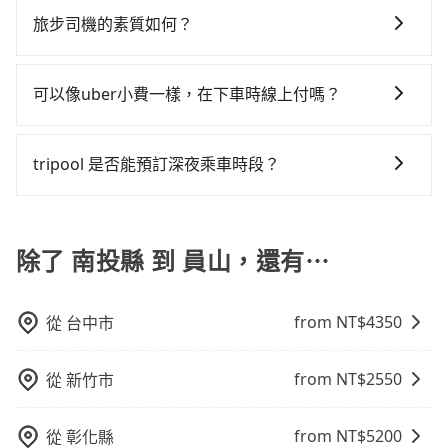
新北的500倍之多。如果當天或隔天也要原路返回，宜蘭
南投縣（魚池鄉）與員山，預計的小轎車花費為$4,300
是雙北大城市的500倍。縱使幸運攔到一輛小黃了，南投
都會提供接送服務。不過，如果您有其他特殊要求，例
策，讓您在規劃行程時能更無後顧之憂。無論您是要前
縣員山鄉的計程車也不是這麼好叫，建議事先做好規
旅步司機的素質如何？
或九人座$7,300。當然這金額比搭計程車便宜，但如果
縣少部分小黃司機不按表收費，看乘客是外地人便漫天
如需要載運骨灰罈或在車上進行法事等作業，建議在訂
往市區還是郊區，我們都可以為您提供最佳的旅遊體
劃。再加上南投縣有些計程車司機不按錶計費，約有
你當天只需要單程前往，隔天或多天後才需返回，租車
喊價或恣意繞路。但如果全程使用tripool並到府專車接
旅步的每位司機都經過車隊的嚴格審核才能加入服務，
車前先向客服詢問是否有相應的司機可配合，以避免後
驗。所以，如果您正在尋找一家可靠的包車公司，
58%會採現場議價，建議最好先上網預約，以免當場被
就非常不方便。再者，租車地點可能離你的住家/辦公室/
送，則每人平均花費約2,570元，費時4小時3分鐘。長距
同時，旅步也會詳細記錄每位司機每次服務的狀況以及
續爭議。此外，是否需要給司機紅包或小費，則可以由
tripool旅步絕對是您值得信任的不二選擇！
可以像uber小費一樣，在下車時線上付嗎？
坑受騙。綜合以上，無論在價格或服務品質上，tripool
起點還有段路，且須配合車行營業時間做租還動作，另
離移動確實搭乘高鐵可以比坐車快8分鐘，但卻要額外支
客戶的評價，這些資訊將被用作後續的司機教育參考。
您自行決定。不過，建議可事先詢問司機是否接受。」
都是你從南投縣到員山的最佳選擇。
外承租過程繁瑣，租還通常需額外花費30分鐘做簽約與
出約460元的交通費，所以對於不是這麼趕時間的人來
因為旅步車資是採預定時即時付款，所以小費的部份，
車體檢查，甚至還要先自行加滿油，如遇到不肖業者，
說，預約tripool還是比較划算的。如果你是獨自一人乘
可以在下車前用現金支付給司機就可以了。
tripool 是否能預訂深夜乘車時段？
還車時可能遭遇各種莫名理由而被額外收費，風險可謂
車，也可參考tripool的拼車共乘服務，最多可再節省
不小。如果你們的人數超過四位或行李較多較大，租用
50%的交通費用。
可以的！tripool 旅步全年無休並提供深夜接送服務。
九人座的價格將會太貴，還不如預約司機代駕，免去路
況不熟或車體太大不易駕車的麻煩，tripool從南投縣
除了 南投縣 到 員山，還有⋯
（魚池鄉）到員山僅要$6,799起！
from NT$
4350
從
台中市
from NT$
2550
從
新竹市
from NT$
5200
從
彰化縣