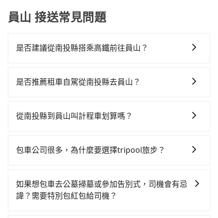
員山 接送常見問題
是否建議從南投縣搭乘高鐵前往員山？
若要從南投縣搭高鐵前往員山，高鐵省時、較貴，且難
叫計程車前往高鐵站！從最早06:05一直到23:03，台中-
是否推薦租車自駕從南投縣去員山？
南港一天最多有103班次高鐵可搭乘。假設從南投縣魚池
如你有駕照又不排斥自駕，且又不需要利用移動的時間
鄉前往最靠近的台中高鐵站，叫一輛計程車花費約2,500
在車上休息，那在南投縣魚池鄉有唯一一間租車車行-日
元、車程約70分鐘。抵達高鐵站後，步行進站、現場購
從南投縣到員山叫計程車划算嗎？
月潭小客車租賃。一般租車以天為單位，小轎車如
票並於月台排隊的時間約20分鐘，再乘坐54~81分鐘
如選擇小黃直達，在南投可以透過app叫車的有55688台
Toyota Altis、Nissan Tiida，一天租金約$1,500，九人
（平均68分）的高鐵從台中站前往南港高鐵站，每人票
灣大車隊和Yoxi，如果在路邊攔不到車，也可考慮打電
座如Hyundai Starex或Volkswagen T5，一天$4,500
價750元，再用10分鐘出站、等待車站前排班的計程
包車公司很多，為什麼要選擇tripool旅步？
話至日月星光計程車等叫車看看。依照里程跳錶計算，
起，油錢（每公里約3元）、eTag（每公里約1元）、路
車，搭上小黃後約花70分鐘、車費1,600元後，抵達宜蘭
旅步提供多種車型，從轎車、休旅車到九人座，讓您可
價格約為7,900~11,900元間，但如改預約tripool可省高
邊停車（每小時約40元）、保險費、罰單另計多數租車
縣員山鄉的目的地。全程加上轉車時間共3小時55分鐘，
以依照您行程人數的需求進行選擇。此外，為確保您的
達$6,800。但如果你無法提前預約，或偏好臨時叫車，
合約上都會載明每日里程限定200~400公里，超過還會
如果想包車去公墓掃墓或參加告別式，司機會有忌
假設2位同行，高鐵加轉乘之平均每人花費為2,800元。
旅途安全無憂，我們的司機都是專業且可靠的職業駕
那要注意南投縣僅有合法計程車約340輛，計程車密度為
額外加收100~2,000元不等的費用。由於絕大多數的租
諱？需要特別包紅包給司機？
不過南投縣領有合法執照的計程車僅有300多輛，計程車
駛。關於價格，旅步官網可一鍵即時查價，所示價格絕
雙北的0.2%，也就是說要臨時叫到小黃的難度是台北或
車公司都沒有提供甲租乙還的服務，假設你當天就往返
的密度為雙北的0.2%，換句話說，臨時要叫小黃的難度
如果您需要包車前往公墓掃墓或參加告別式，一般司機
無隱藏費用，且還提供優於其他業者更彈性的取消政