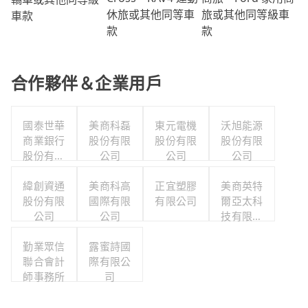
旅或其他同等級車
休旅或其他同等車
車款
款
款
合作夥伴＆企業用戶
國泰世華
美商科磊
東元電機
沃旭能源
商業銀行
股份有限
股份有限
股份有限
股份有限
公司
公司
公司
公司
緯創資通
美商科高
正宜塑膠
美商英特
股份有限
國際有限
有限公司
爾亞太科
公司
公司
技有限公
司
勤業眾信
露蜜詩國
聯合會計
際有限公
師事務所
司