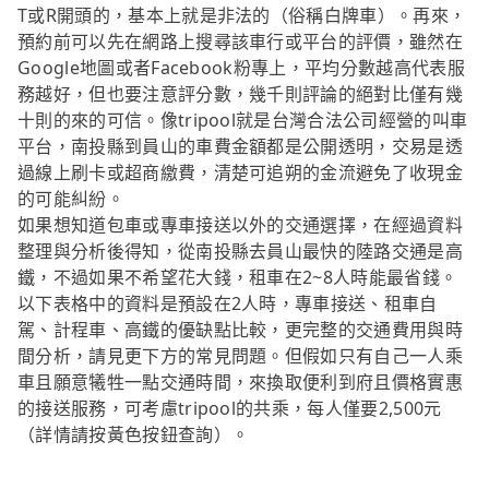
T或R開頭的，基本上就是非法的（俗稱白牌車）。再來，
預約前可以先在網路上搜尋該車行或平台的評價，雖然在
Google地圖或者Facebook粉專上，平均分數越高代表服
務越好，但也要注意評分數，幾千則評論的絕對比僅有幾
十則的來的可信。像tripool就是台灣合法公司經營的叫車
平台，南投縣到員山的車費金額都是公開透明，交易是透
過線上刷卡或超商繳費，清楚可追朔的金流避免了收現金
的可能糾紛。
如果想知道包車或專車接送以外的交通選擇，在經過資料
整理與分析後得知，從南投縣去員山最快的陸路交通是高
鐵，不過如果不希望花大錢，租車在2~8人時能最省錢。
以下表格中的資料是預設在2人時，專車接送、租車自
駕、計程車、高鐵的優缺點比較，更完整的交通費用與時
間分析，請見更下方的常見問題。但假如只有自己一人乘
車且願意犧牲一點交通時間，來換取便利到府且價格實惠
的接送服務，可考慮tripool的共乘，每人僅要2,500元
（詳情請按黃色按鈕查詢）。