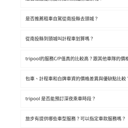
若要從南投縣搭高鐵前往頭城，高鐵較貴、費時，且難叫
南港一天最多有103班次高鐵可搭乘。假設從南投縣
是否推薦租車自駕從南投縣去頭城？
元、車程約70分鐘。抵達高鐵站後，步行進站、現場
如你有駕照又不排斥自駕，且又不需要利用移動的
均68分）的高鐵從台中站前往南港高鐵站，每人票
潭小客車租賃。一般租車以天為單位，小轎車如Toyota A
小黃後約花55分鐘、車費900元後，抵達宜蘭縣頭
從南投縣到頭城叫計程車划算嗎？
Hyundai Starex或Volkswagen T5，一
行，高鐵加轉乘之平均每人花費為2,450元。不過
如選擇小黃直達，在南投可以透過app叫車的有556
（每小時約40元）、保險費、罰單另計多數租車合約
北的0.2%，換句話說，臨時要叫小黃的難度是雙北
話至日月星光計程車等叫車看看。依照里程跳錶計算，價格
100~2,000元不等的費用。由於絕大多數的租
黃司機不按表收費，看乘客是外地人便漫天喊價或恣意
tripool的服務C/P值真的比較高？跟其他車隊的
達$5,800。但如果你無法提前預約，或偏好臨時
池鄉）與頭城，預計的小轎車花費為$3,900或九人
均花費約2,340元，費時3小時32分鐘。選擇搭
在服務品質許可下，乘客當然希望價格越便宜越好
雙北的0.2%，也就是說要臨時叫到小黃的難度是台
單程前往，隔天或多天後才需返回，租車就非常不方
會額外浪費7分鐘在轉乘與等車上，現在還不馬上來預約t
的台灣大車隊、大都會、LINE Taxi、Uber
縣頭城鎮的計程車也不是這麼好叫，建議事先做好規
路，且須配合車行營業時間做租還動作，另外承租
包車、計程車和白牌車資的價格差異與優缺點比較
車共乘服務，最多可再節省50%的交通費用。
KKDAY、KLOOK、叫車吧等。tripool旅
採現場議價，建議最好先上網預約，以免當場被坑受騙
至還要先自行加滿油，如遇到不肖業者，還車時可
包車、計程車或白牌車。主要價格差異和優缺點如下
包括南投縣去頭城），全台保證出車。由於有高效的
南投縣到頭城的最佳選擇。
地點上車較客製化。此外，司機還會提供各種旅遊建
多數乘客出行的最佳選擇。
tripool 是否能預訂深夜乘車時段？
優點是24小時隨叫隨到，價格按錶計費，但若遇交通
可以的！tripool 旅步全年無休並提供深夜接送服
車：優點是價格相對較低，有的還可喊價。但安全
無法申訴退費。
旅步有提供哪些車型服務？可以指定車款服務嗎？