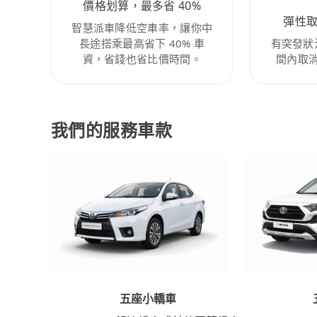
價格划算，最多省 40%
彈性
智慧派車降低空車率，讓你中
長途搭乘最高省下 40% 車
有突發狀
資，省錢也省比價時間。
間內取
我們的服務車款
五座小轎車