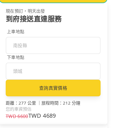
現在預訂，明天出發
到府接送直達服務
上車地點
下車地點
查詢真實價格
距離
：
277 公里
｜
旅程時間
：
212 分鐘
您的車資預估
TWD
4689
TWD
6600