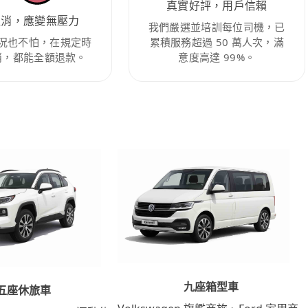
真實好評，用戶信賴
取消，應變無壓力
我們嚴選並培訓每位司機，已
況也不怕，在規定時
累積服務超過 50 萬人次，滿
消，都能全額退款。
意度高達 99%。
九座箱型車
五座休旅車