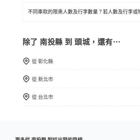
旅步有提供小轎車、休旅車、九人座供您選擇，若
專人回覆您。
不同車款的限乘人數及行李數量？若人數及行李或
我們提供不同種類的車輛，讓您根據需求選擇最適
行李與兩個30吋行李箱 五人座休旅車可乘坐四位乘
可乘坐八位乘客，並可攜帶八個隨身行李與六個30
除了 南投縣 到 頭城，還有⋯
載人數。 如果您攜帶的行李或物品較多，我們會根據
從
彰化縣
從
新北市
從
台北市
更多從 南投縣 附近出發的路線