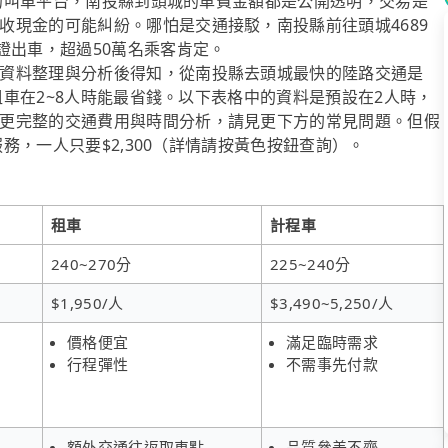
經營的叫車平台，南投縣到頭城的車費金額都是公開透明，交易是
收現金的可能糾紛。哪怕是交通接駁，南投縣前往頭城4689
證出車，超過50萬名乘客肯定。
資料整理與分析後得知，從南投縣去頭城最快的陸路交通是
，租車在2~8人時能最省錢。以下表格中的資料是預設在2人時，
更完整的交通費用與時間分析，請見更下方的常見問題。但假
服務，一人只要$2,300（詳情請按黃色按鈕查詢）。
租車
計程車
240~270分
225~240分
$1,950/人
$3,490~5,250/人
價格便宜
滿足臨時需求
行程彈性
不需事先付款
額外交通往返取車點
品質參差不齊