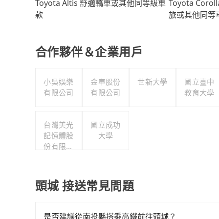
Toyota Coro
Toyota Altis 舒適轎車或其他同等級車
旅或其他同等
款
合作夥伴＆企業用戶
小吳娛樂
金車股份
世新大學
國立臺中
有限公司
有限公司
教育大學
台灣美光
國立成功
記憶體股
大學
份有限公
司
頭城 接送常見問題
是否建議從南投縣搭乘高鐵前往頭城？