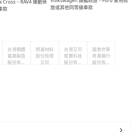
Volkswagen 旗艦商旅、Ford 家用商
lla Cross、RAV4 運動休
旅或其他同等級車款
車款
台灣積體
明基材料
台灣艾司
國泰世華
電路製造
股份有限
摩爾科技
商業銀行
股份有限
公司
股份有限
股份有限
公司
公司
公司