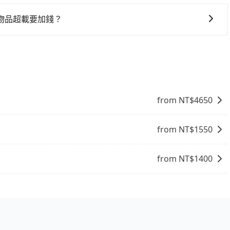
您有指定車款服務的需求，可以先將您的需先提供旅步，會有
物品超載要加錢？
合您的車型。 五人座驕車可乘坐三位乘客，並可攜帶三個隨身
客，並可攜帶四個隨身行李與三個30吋行李箱 九人座廂型車
吋行李箱。 為了確保行車安全及遵守相關法規，我們不能超
情況收取微搬家費用，費用在300至500元之間。
from NT$
4650
from NT$
1550
from NT$
1400