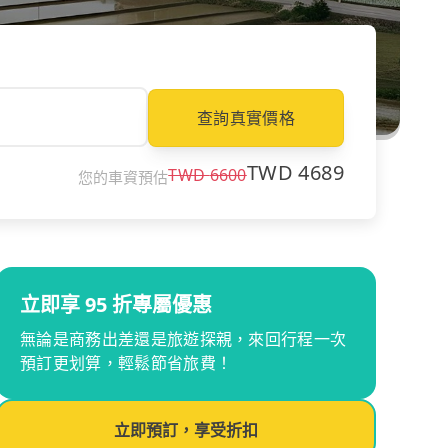
查詢真實價格
TWD
4689
TWD
6600
您的車資預估
立即享 95 折專屬優惠
無論是商務出差還是旅遊探親，來回行程一次
預訂更划算，輕鬆節省旅費！
立即預訂，享受折扣