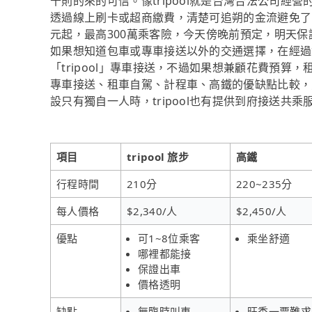
十則的來的可信。像tripool就是台灣合法公司
透過線上刷卡或超商繳費，清楚可追朔的金流避免了
元起，最高300萬乘客險，今天傍晚前預定，明天保
如果想知道包車或專車接送以外的交通選擇，在經過
「tripool」專車接送，不過如果想兼顧花費預算
專車接送、租車自駕、計程車、高鐵的優缺點比較，
設只有獨自一人時，tripool也有提供到府接送共乘
項目
tripool 旅步
高鐵
行程時間
210分
220~235分
每人價格
$2,340/人
$2,450/人
優點
可1~8位乘客
乘坐舒適
哪裡都能接
保證出車
價格透明
缺點
無臨時叫車
旺季一票難求