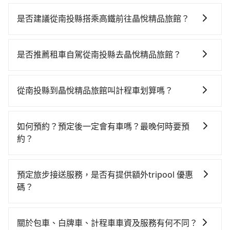
目前提供信用卡 (VISA/MasterCard/JCB)、簽帳卡 (金融
信用卡)、先享後付的AFTEE，您可以在訂單確認後的14
是否建議從南投縣搭乘高鐵前往晶悅精品旅館？
天內完成付款即可。
若要從南投縣搭高鐵前往晶悅精品旅館，高鐵較貴、費
時，且難叫計程車前往高鐵站！從最早06:05一直到
是否推薦租車自駕從南投縣去晶悅精品旅館？
22:59，台中-新竹一天最多有63班次高鐵可搭乘。假設
如果你有台灣駕照且對自己駕駛技術有信心，且在車上
從南投縣埔里鎮前往最靠近的台中高鐵站，叫一輛計程
時不需要閉目養神（因為要自己開車），最重要的是你
車花費約1,500元、車程約55分鐘。抵達高鐵站後，步行
從南投縣到晶悅精品旅館叫計程車划算嗎？
當天就要來回，那在南投路邊可隨租隨借的iRent應該是
進站、現場購票並於月台排隊的時間約20分鐘，再乘坐
如選擇小黃直達，在南投可以透過app叫車的有55688台
你最便宜選擇。註冊完iRent的app後，可以每小時
23~34分鐘（平均28分）的高鐵從台中站前往新竹高鐵
灣大車隊和Yoxi，如果在路邊攔不到車，也可考慮打電
$115~205承租小轎車，每公里再額外加收$3.2，從南投
站，每人票價410元，再用5分鐘出站、等待車站前排班
如何預約？預定後一定會有車嗎？最晚何時要預
話至附近的計程車隊，如清境計程車、順路來國際計程
縣（埔里鎮）到晶悅精品旅館的花費預估為
的計程車，搭上小黃後約花30分鐘、車費400元後，抵
約？
車、埔里計程車等叫車看看。依照里程跳錶計算，價格
$1,950~2,550（金額差異來自於平假日、車款差異、抵
達晶悅精品旅館 (新竹市東區) 的目的地。全程加上轉車
如要預約從南投縣前往晶悅精品旅館的專車接送服務，
約為3,725~4,500元間，但如改預約tripool可省高達
達目的地後多久原路返回），雖已將eTag和可能的每小
時間共2小時11分鐘，假設2位同行，高鐵加轉乘之平均
可直接線上輸入上下車地點或地址，三秒內即可查到真
$1,800。但如果你無法提前預約，或偏好臨時叫車，那
時40元路邊停車費用預估進去，但額外的汽車保險與可
預定旅步接送服務，是否有提供額外tripool 優惠
每人花費為1,360元。不過南投縣領有合法執照的計程車
實價格，照著步驟填寫完乘客資料與線上刷卡，訂單即
要注意南投縣僅有合法計程車約340輛，計程車密度為雙
能的罰單都需自付。再者，和運的iRent只提供最基本的
碼？
僅有300多輛，計程車的密度為雙北的0.2%，換句話
成立。在拿到訂單編號後，隨即會在手機上收到簡訊以
北的0.2%，也就是說要臨時叫到小黃的難度是台北或新
車型，如Toyota Yaris、Prius C、Vios這類乘坐體驗較
說，臨時要叫小黃的難度是雙北大城市的500倍。縱使幸
旅步有針對已訂購去程，但也有回程需求的乘客提供95
及電子郵件確認信，如此就完成預約了，而司機與車輛
北的500倍之多。再加上南投縣有些計程車司機不按錶計
差的車款，如果人數超過四位，更是沒有較大的七人座
運攔到一輛小黃了，南投縣少部分小黃司機不按表收
折優惠，只需在預定去程時勾選下方選項：「預定來
的詳細資料，將於乘車前一晚八點透過SMS和EMAIL提
費，約有58%會採現場議價，建議最好先上網預約，以
關於包車、白牌車、計程車車資及服務有何不同？
或九人座可供選擇，而且無人租車最令人詬病的就是車
費，看乘客是外地人便漫天喊價或恣意繞路。但如果全