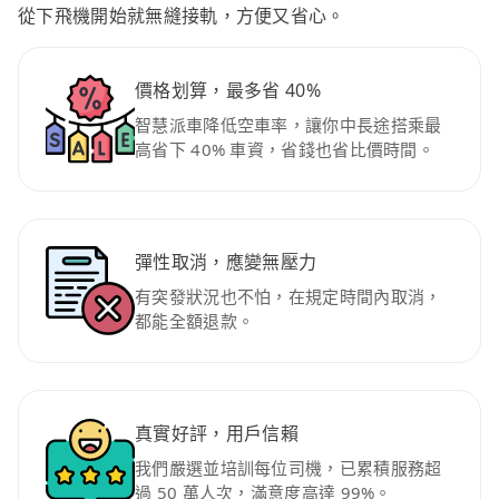
從下飛機開始就無縫接軌，方便又省心。
價格划算，最多省 40%
智慧派車降低空車率，讓你中長途搭乘最
高省下 40% 車資，省錢也省比價時間。
彈性取消，應變無壓力
有突發狀況也不怕，在規定時間內取消，
都能全額退款。
真實好評，用戶信賴
我們嚴選並培訓每位司機，已累積服務超
過 50 萬人次，滿意度高達 99%。