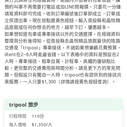
費方式與無任何隱藏費用，是國內外旅客的包車首選，讓
預約叫車不再需要打電話或加LINE問報價，只要花一分鐘
填寫資料即可完成，收到訂單編號後訂單即成立，訂單成
立保證出車。現在就點選黃色按鈕，輸入南投縣和晶悅精
品旅館或任何你想去的地方，越早下訂，優惠越多。
如果想知道包車或專車接送以外的交通選擇，在經過資料
整理與分析後得知，從南投縣去晶悅精品旅館最快的陸路
交通是「tripool」專車接送，不過如果想兼顧花費預算，
iRent在2~8人時能最省錢。以下表格中的資料是預設在2
人時，專車接送、租車自駕、計程車、高鐵的優缺點比
較，更完整的交通費用與時間分析，請見更下方的常見問
題。但假設只有獨自一人時，tripool也有提供到府接送共
乘服務，一人只要$1,300（詳情請按黃色按鈕查詢）。
tripool 旅步
行程時間
110分
每人價格
$1,350/人