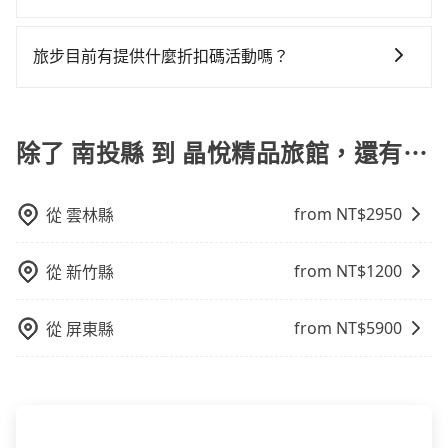
回，價錢更優惠」，即可獲取回程95折折價券，供您預
供。一旦付款完畢，tripool保證出車。一般建議出發前
免當場被坑受騙。綜合以上，無論在價格或服務品質
況，打開車門才發現仍有上一組乘客遺留的垃圾或者撞
程使用tripool並到府專車接送，則每人平均花費約
包車、白牌車、計程車三種交通方式的價格及服務說
定回程時使用。
一天中午以前完成預約，越早下訂價格越低價，如臨時
上，tripool都是你從南投縣到晶悅精品旅館的最佳選
凹的車門仍未被修理，每一次租車都好像在開樂透一
1,350元，費時1小時49分鐘。選擇搭乘高鐵而不預約包
明： 包車：可以依照個人行程需要靈活安排時間，價格
需要，前一天傍晚五點前仍會收單，最遲如當天下午過
旅步目前有提供什麼折扣碼活動嗎？
擇。
樣。另外，偶爾也會遇到明明已經預約了時間但上一位
車，不僅每人至少額外負擔10元車資，而且更會額外浪
依平台預定時價格而定，通常愈長程價格CP值愈高。 計
後乘車，四小時前仍能預約。
用戶卻遲遲尚未歸還，又或者要還車時卻偏偏找不到停
費22分鐘在轉乘與等車上，現在還不馬上來預約
目前旅步有提供彈性用車時間、來回訂車、新用戶註冊
程車：可24小時隨叫隨到，價格依跳錶而定，如有塞車
車位，對於急著用車或者要載其他乘客的人來說就有不
tripool！如果你是獨自一人乘車，也可參考tripool的拼
app可享折扣碼，您可以關注我們的官網、社交媒體或訂
也會計算延遲費用，最終價格通常要下車時才知。價格
小的風險。最後，雖然路邊隨租隨還看似方便，但實際
車共乘服務，最多可再節省50%的交通費用。
閱電子郵件獲取最新折扣資訊。
除了 南投縣 到 晶悅精品旅館，還有⋯
比包車貴。 白牌車：通常價格較包車便宜，但司機素
使用時還是有其區域的限制，實際可停靠的地點與你的
質、品質不一，如行程有問題，事後無法提供客服申訴
上下車地點仍有段距離，在遇到下雨天或者載行李時，
處理。
就顯得非常不便。
from NT$
2950
從
雲林縣
from NT$
1200
從
新竹縣
from NT$
5900
從
屏東縣