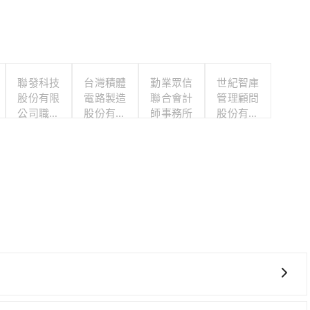
聯發科技
台灣積體
勤業眾信
世紀智庫
股份有限
電路製造
聯合會計
管理顧問
公司職工
股份有限
師事務所
股份有限
福利委員
公司
公司
會
、費時，且難叫計程車前往高鐵站！從最早06:25一直到