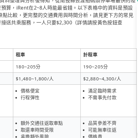
資料整理與分析後得知，從南投縣去渡船碼頭停車場最快的陸
費預算，iRent在2~8人時能最省錢。以下表格中的資料是預設
缺點比較，更完整的交通費用與時間分析，請見更下方的常見
府接送共乘服務，一人只要$2,300（詳情請按黃色按鈕查
租車
計程車
180~205分
190~205分
$1,480~1,800/人
$2,880~4,300/人
價格便宜
滿足臨時需求
行程彈性
不需事先付款
額外交通往返取車點
品質參差不齊
取還車時間受限
可能無車往返
承擔額外風險
價格貴