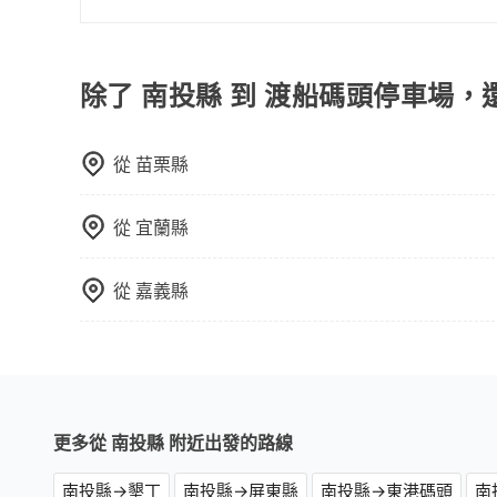
在服務品質許可下，乘客當然希望價格越便宜越好
的台灣大車隊、大都會、LINE Taxi、Uber
KKDAY、KLOOK、叫車吧等。tripool旅
除了 南投縣 到 渡船碼頭停車場，
包括南投縣去渡船碼頭停車場），全台保證出車。由
務，是絕大多數乘客出行的最佳選擇。
從
苗栗縣
從
宜蘭縣
從
嘉義縣
更多從 南投縣 附近出發的路線
南投縣→墾丁
南投縣→屏東縣
南投縣→東港碼頭
南