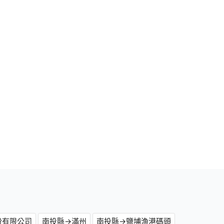
份有限公司
南投縣→滿州
南投縣→鹽埔漁港碼頭