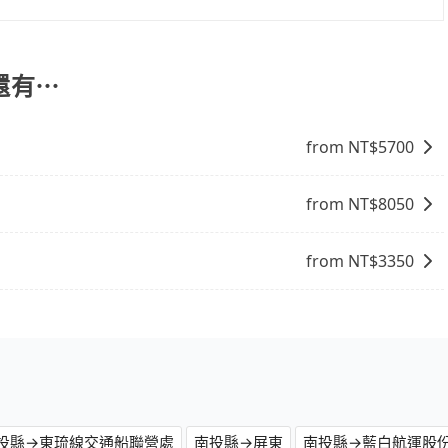
，而市場上稍具規模且合法經營的業者，有以短程與城市為主
，機場接送則有肯驛、全鋒、格上租車、和運租車，包車旅遊則是
步專注在長程單程接送與跨縣市計時包車，不論從哪邊去哪裡（當然也
還有⋯
於有高效的車輛調度能力，能以市價7~8折提供專車到府服
from NT$
5700
from NT$
8050
from NT$
3350
投縣→東琉線交通船聯營處
南投縣→屏東
南投縣→藍白航運股