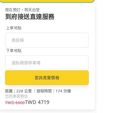
現在預訂，明天出發
到府接送直達服務
上車地點
下車地點
查詢真實價格
距離
：
228 公里
｜
旅程時間
：
174 分鐘
您的車資預估
TWD
4719
TWD
6600