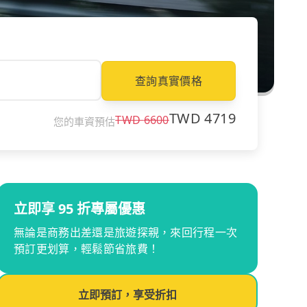
查詢真實價格
TWD
4719
TWD
6600
您的車資預估
立即享 95 折專屬優惠
無論是商務出差還是旅遊探親，來回行程一次
預訂更划算，輕鬆節省旅費！
立即預訂，享受折扣