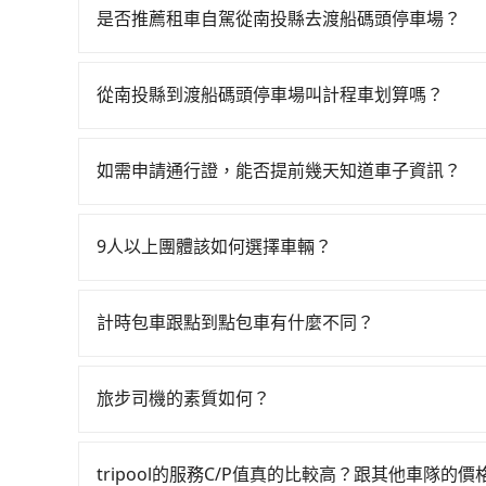
23:07，台中-左營一天最多有89班次高鐵可搭
是否推薦租車自駕從南投縣去渡船碼頭停車場？
花費約2,500元、車程約70分鐘。抵達高鐵站後
如果你有台灣駕照且對自己駕駛技術有信心，且在
45~68分鐘（平均57分）的高鐵從台中站前往左
天就要來回，那在南投路邊可隨租隨借的iRent應該
的計程車，搭上小黃後約花60分鐘、車費1,400元
從南投縣到渡船碼頭停車場叫計程車划算嗎？
$115~205承租小轎車，每公里再額外加收$3.
轉車時間共3小時36分鐘，假設2位同行，高鐵加轉
如選擇小黃直達，在南投可以透過app叫車的有556
$2,950~3,600（金額差異來自於平假日、車款
程車僅有300多輛，計程車的密度為雙北的0.2%
話至日月星光計程車等叫車看看。依照里程跳錶計算，價格
時40元路邊停車費用預估進去，但額外的汽車保險與
幸運攔到一輛小黃了，南投縣少部分小黃司機不按
如需申請通行證，能否提前幾天知道車子資訊？
$3,900。但如果你無法提前預約，或偏好臨時叫
車型，如Toyota Yaris、Prius C、Vio
使用tripool並到府專車接送，則每人平均花費約2
為了讓旅步貴賓能夠享有更多取消訂單的彈性，我
北的0.2%，也就是說要臨時叫到小黃的難度是台北
或九人座可供選擇，而且無人租車最令人詬病的就
僅每人至少額外負擔380元車資，而且更會額外浪費4
用車前一天才開始安排車輛，並於用車前一天晚上
東港鎮的計程車也不是這麼好叫，建議事先做好規劃
的車門仍未被修理，每一次租車都好像在開樂透一
9人以上團體該如何選擇車輛？
你是獨自一人乘車，也可參考tripool的拼車共乘
事先將您的需求寄至旅步的客服信箱：booking@t
現場議價，建議最好先上網預約，以免當場被坑受騙。
遲遲尚未歸還，又或者要還車時卻偏偏找不到停車
在Line群組或Facebook社團裡，有司機標榜
投縣到渡船碼頭停車場的最佳選擇。
險。最後，雖然路邊隨租隨還看似方便，但實際使
客車最多座位數量就是9人，如扣掉司機就只能乘坐
計時包車跟點到點包車有什麼不同？
點仍有段距離，在遇到下雨天或者載行李時，就顯
型巴士或大型遊覽車。非法改裝的車輛，不僅與車
計時包車和點到點包車都是包車服務的形式，但有
車終止行程事小，如果發生意外，保險公司可不予
通常以每小時為單位，客戶可以根據自己的需要預
上。通常人數沒有超過10位，建議預約一台九人座
旅步司機的素質如何？
點間來回穿梭的客戶，例如市區觀光、商務差旅等
比較方便。但也有例外，比方說有些山區或路段是
旅步的每位司機都經過車隊的嚴格審核才能加入服
可以預先告知出發地點A到目的地B，會根據路線
戶的評價，這些資訊將被用作後續的司機教育參考
一個城市的長途包車。
tripool的服務C/P值真的比較高？跟其他車隊的