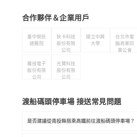
合作夥伴＆企業用戶
臺中榮民
狄卡科技
國立中興
台北市電
總醫院
股份有限
大學
腦商業同
公司
業公會
羅技電子
光寶科技
股份有限
股份有限
公司
公司
渡船碼頭停車場 接送常見問題
是否建議從南投縣搭乘高鐵前往渡船碼頭停車場？
若要從南投縣搭高鐵前往渡船碼頭停車場，高鐵較貴