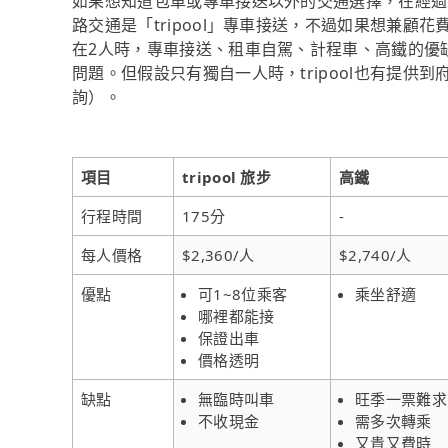
如果想知道包車或專車接送以外的交通選擇，在經過
路交通是「tripool」專車接送，不過如果想兼顧花
在2人時，專車接送、租車自駕、計程車、高鐵的優
問題。但假設只有獨自一人時，tripool也有提供到
詢）。
項目
tripool 旅步
高鐵
行程時間
175分
-
每人價格
$2,360/人
$2,740/人
優點
可1~8位乘客
乘坐舒適
哪裡都能接
保證出車
價格透明
缺點
無臨時叫車
旺季一票難求
不收現金
需多次轉乘
又貴又費時