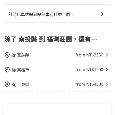
公車、捷運、客運等，或者考慮租車。如果您想要更便
都是你從南投縣到福灣莊園的最佳選擇。
樣。另外，偶爾也會遇到明明已經預約了時間但上一位
額外浪費54分鐘在轉乘與等車上，現在還不馬上來預約
旅步提供多種車型，從轎車、休旅車到九人座，讓您可
利的出行方式，您也可以選擇使用像是旅步提供的包車
用戶卻遲遲尚未歸還，又或者要還車時卻偏偏找不到停
tripool！
以依照您行程人數的需求進行選擇。此外，為確保您的
服務，由專人到府接送，讓您更加輕鬆自在。
計時包車跟點到點包車有什麼不同？
車位，對於急著用車或者要載其他乘客的人來說就有不
旅途安全無憂，我們的司機都是專業且可靠的職業駕
小的風險。最後，雖然路邊隨租隨還看似方便，但實際
計時包車和點到點包車都是包車服務的形式，但有一些
駛。關於價格，旅步官網可一鍵即時查價，所示價格絕
使用時還是有其區域的限制，實際可停靠的地點與你的
不同之處： 計時包車：計時包車是按照用車時間來計
無隱藏費用，且還提供優於其他業者更彈性的取消政
上下車地點仍有段距離，在遇到下雨天或者載行李時，
費，通常以每小時為單位，客戶可以根據自己的需要預
除了 南投縣 到 福灣莊園，還有⋯
策，讓您在規劃行程時能更無後顧之憂。無論您是要前
就顯得非常不便。
定一定時間的包車服務。這種服務適用於需要在城市內
往市區還是郊區，我們都可以為您提供最佳的旅遊體
多個地點間來回穿梭的客戶，例如市區觀光、商務差旅
驗。所以，如果您正在尋找一家可靠的包車公司，
from NT$
3350
從
嘉義縣
等。 點到點包車：點到點包車是按照里程和目的地來計
tripool旅步絕對是您值得信任的不二選擇！
費，客戶可以預先告知出發地點A到目的地B，會根據路
線和里程來計算費用。這種服務通常適用於單程或從一
from NT$
1200
從
高雄市
個城市到另一個城市的長途包車。
from NT$
4500
從
台東縣