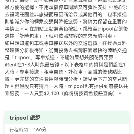
夜市是值得一訪。如果你不是自駕或租車，包車旅遊還是
最方便的選擇，不用煩惱停車問題又可彈性安排。假如你
去福灣莊園並非旅遊而是因商洽公或其他目的，包車接送
則能減少你的轉乘交通與降低疲勞，將精力保留在重要的
事情上。可在網站上點選黃色按鈕，跳轉至tripool官網後
選擇「計時包車」，就可依照旅客的需求預約叫車。
如果想知道包車或專車接送以外的交通選擇，在經過資料
整理與分析後得知，從南投縣去福灣莊園最快的陸路交通
是「tripool」專車接送，不過如果想兼顧花費預算，
iRent在1~8人時能最省錢。以下表格中的資料是預設在1
人時，專車接送、租車自駕、計程車、高鐵的優缺點比
較，更完整的交通費用與時間分析，請見更下方的常見問
題。但假設只有獨自一人時，tripool也有提供到府接送共
乘服務，一人只要$2,100（詳情請按黃色按鈕查詢）。
tripool 旅步
行程時間
160分