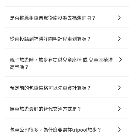
若要從南投縣搭高鐵前往福灣莊園，高鐵較貴、費時，
且難叫計程車前往高鐵站！從最早06:25一直到23:07，
是否推薦租車自駕從南投縣去福灣莊園？
台中-左營一天最多有89班次高鐵可搭乘。假設從南投縣
如果你有台灣駕照且對自己駕駛技術有信心，且在車上
魚池鄉前往最靠近的台中高鐵站，叫一輛計程車花費約
時不需要閉目養神（因為要自己開車），最重要的是你
2,500元、車程約70分鐘。抵達高鐵站後，步行進站、現
從南投縣到福灣莊園叫計程車划算嗎？
當天就要來回，那在南投路邊可隨租隨借的iRent應該是
場購票並於月台排隊的時間約20分鐘，再乘坐45~68分
如選擇小黃直達，在南投可以透過app叫車的有55688台
你最便宜選擇。註冊完iRent的app後，可以每小時
鐘（平均57分）的高鐵從台中站前往左營高鐵站，每人
灣大車隊和Yoxi，如果在路邊攔不到車，也可考慮打電
$115~205承租小轎車，每公里再額外加收$3.2，從南投
票價790元，再用10分鐘出站、等待車站前排班的計程
親子旅遊時，旅步有提供兒童座椅 或 兒童座椅增
話至日月星光計程車等叫車看看。依照里程跳錶計算，
縣（魚池鄉）到福灣莊園的花費預估為
車，搭上小黃後約花60分鐘、車費1,400元後，抵達福灣
高墊嗎？
價格約為5,700~8,600元間，但如改預約tripool可省高
$2,950~3,600（金額差異來自於平假日、車款差異、抵
莊園 (屏東縣東港鎮) 的目的地。全程加上轉車時間共3小
是的，我們提供兒童安全座椅。一台車至多提供一個兒
達$4,300。但如果你無法提前預約，或偏好臨時叫車，
達目的地後多久原路返回），雖已將eTag和可能的每小
時36分鐘，假設一人獨行，交通費總計4,690元。不過南
童座椅。每趟每個租金 NT$300。您可以在預定服務時
那要注意南投縣僅有合法計程車約340輛，計程車密度為
時40元路邊停車費用預估進去，但額外的汽車保險與可
預定前的包車價格可以先車資計算嗎？
投縣領有合法執照的計程車僅有300多輛，計程車的密度
填寫您的需求。
雙北的0.2%，也就是說要臨時叫到小黃的難度是台北或
能的罰單都需自付。再者，和運的iRent只提供最基本的
為雙北的0.2%，換句話說，臨時要叫小黃的難度是雙北
可以的，旅步的官網、APP提供24小時即時查價功能，
新北的500倍之多。如果當天或隔天也要原路返回，屏東
車型，如Toyota Yaris、Prius C、Vios這類乘坐體驗較
大城市的500倍。縱使幸運攔到一輛小黃了，南投縣少部
無隱藏費用，讓您可以隨時掌握交通開支。
縣東港鎮的計程車也不是這麼好叫，建議事先做好規
無車旅遊最好的替代交通方式是？
差的車款，如果人數超過四位，更是沒有較大的七人座
分小黃司機不按表收費，看乘客是外地人便漫天喊價或
劃。再加上南投縣有些計程車司機不按錶計費，約有
或九人座可供選擇，而且無人租車最令人詬病的就是車
恣意繞路。但如果全程使用tripool並到府專車接送，則
如果您沒有車，想要出門旅遊，最好的替代交通方式要
58%會採現場議價，建議最好先上網預約，以免當場被
況，打開車門才發現仍有上一組乘客遺留的垃圾或者撞
僅需花費約4,280元，費時2小時42分鐘。選擇搭乘高鐵
看您旅遊的目的地而定。您可以善用大眾運輸，例如：
包車公司很多，為什麼要選擇tripool旅步？
坑受騙。綜合以上，無論在價格或服務品質上，tripool
凹的車門仍未被修理，每一次租車都好像在開樂透一
而不預約包車，不僅至少額外負擔410元車資，而且更會