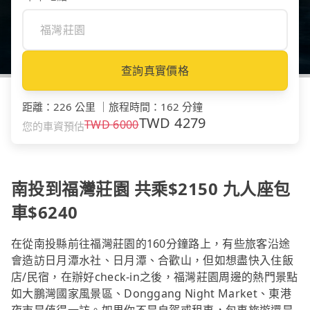
查詢真實價格
距離
：
226 公里
｜
旅程時間
：
162 分鐘
TWD
4279
TWD
6000
您的車資預估
南投到福灣莊園 共乘$2150 九人座包
車$6240
在從南投縣前往福灣莊園的160分鐘路上，有些旅客沿途
會造訪日月潭水社、日月潭、合歡山，但如想盡快入住飯
店/民宿，在辦好check-in之後，福灣莊園周邊的熱門景點
如大鵬灣國家風景區、Donggang Night Market、東港