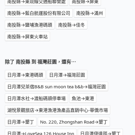
南投縣→東琉線交通船聯營處
南投縣→屏東
南投縣→藍白航運股份有限公司
南投縣→滿州
南投縣→鹽埔漁港碼頭
南投縣→佳冬
南投縣→屏東火車站
除了 南投縣 到 福灣莊園，還有⋯
日月潭→東港碼頭
日月潭→福灣莊園
日月潭兒茶宿B&B sun moon tea b&b→福灣莊園
日月潭水社→渡船碼頭停車場
魚池→東港
湖悅景觀旅店→東港漁港漁產品直銷中心-華僑市場
日月潭→墾丁
No. 220, Zhongshan Road→墾丁
日月潭→LoveSea 126 House Inn
日月潭伊達邵→墾丁