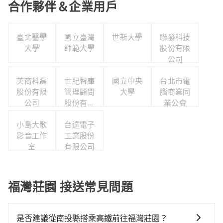
合作夥伴＆企業用戶
臺北醫學
國立臺灣
世新大學
聯發科技
大學
師範大學
股份有限
公司
美商科磊
世紀智庫
國立中央
台北市電
股份有限
管理顧問
大學
腦商業同
公司
股份有限
業公會
公司
小島大歌
台達電子
影音工作
工業股份
室
有限公司
福灣莊園 接送常見問題
是否建議從南投縣搭乘高鐵前往福灣莊園？