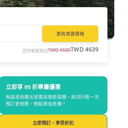
查詢真實價格
TWD
4639
TWD
6500
您的車資預估
立即享 95 折專屬優惠
無論是商務出差還是旅遊探親，來回行程一次
預訂更划算，輕鬆節省旅費！
立即預訂，享受折扣