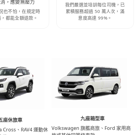
取消，應變無壓力
我們嚴選並培訓每位司機，已
況也不怕，在規定時
累積服務超過 50 萬人次，滿
消，都能全額退款。
意度高達 99%。
九座箱型車
五座休旅車
Volkswagen 旗艦商旅、Ford 家用商
lla Cross、RAV4 運動休