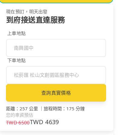
現在預訂，明天出發
到府接送直達服務
上車地點
下車地點
查詢真實價格
距離
：
257 公里
｜
旅程時間
：
175 分鐘
您的車資預估
TWD
4639
TWD
6500