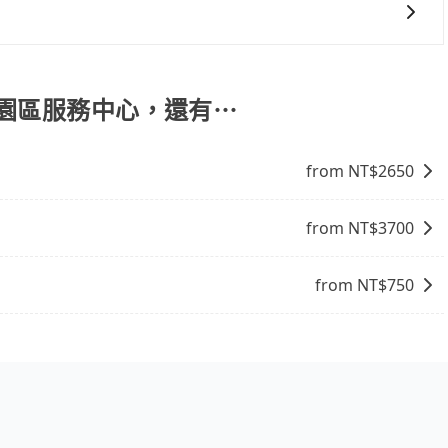
車趟做額外折扣，但如果手上有優惠代碼，歡迎直接使用，不
會有專人回覆您。
創園區服務中心，還有⋯
from NT$
2650
from NT$
3700
from NT$
750