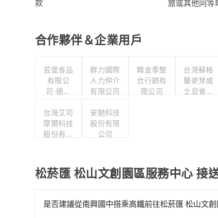
旅或其他同等
款
合作夥伴＆企業用戶
芸堡食品
群力國際
韓金季整
台灣蘇格
有限公
人力仲介
合行銷有
蘭麥芽威
司-德行
有限公司
限公司
士忌會所
分公司
股份有限
台灣艾司
安馳科技
公司
摩爾科技
股份有限
股份有限
公司
公司
松菸匯 松山文創園區服務中心 接
是否建議從南興國中搭乘高鐵前往松菸匯 松山文創