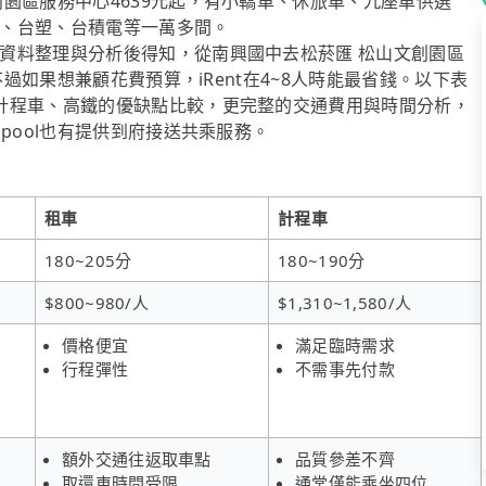
園區服務中心4639元起，有小轎車、休旅車、九座車供選
、台塑、台積電等一萬多間。
資料整理與分析後得知，從南興國中去松菸匯 松山文創園區
不過如果想兼顧花費預算，iRent在4~8人時能最省錢。以下表
計程車、高鐵的優缺點比較，更完整的交通費用與時間分析，
pool也有提供到府接送共乘服務。
租車
計程車
180~205分
180~190分
$800~980/人
$1,310~1,580/人
價格便宜
滿足臨時需求
行程彈性
不需事先付款
額外交通往返取車點
品質參差不齊
取還車時間受限
通常僅能乘坐四位