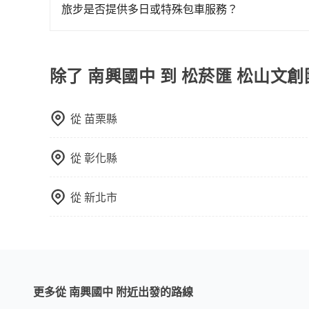
定。至於價格已經市場最優惠，並無特別針對來回
旅步是否提供多日或特殊包車服務？
限單程或來回。
若您有多日或特殊包車需求，您可以先來信旅步，
除了 南興國中 到 松菸匯 松山文
從
苗栗縣
從
彰化縣
從
新北市
更多從 南興國中 附近出發的路線