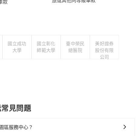
旅或其他同等級車款
車款
國立成功
國立彰化
臺中榮民
美好證券
大學
師範大學
總醫院
股份有限
公司
送常見問題
園區服務中心？