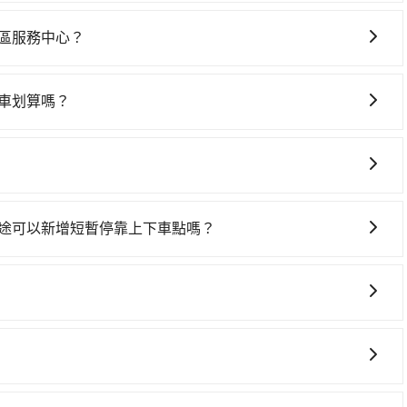
心，高鐵較貴、費時！從最早06:21一直到22:32，嘉義-
 (嘉義市東區) 前往最靠近的嘉義高鐵站，叫一輛計程車花
區服務中心？
進站、現場購票並於月台排隊的時間約15分鐘，再乘坐
車上時不需要閉目養神（因為要自己開車），最重要的是你當
北高鐵站，每人票價1,080元，再用15分鐘出站、等待車站前排
是你最便宜選擇。註冊完iRent的app後，可以每小時
，抵達松菸匯 松山文創園區服務中心 (台北市信義區) 的目
車划算嗎？
2，從南興國中到松菸匯 松山文創園區服務中心的花費預估為
同行，高鐵加轉乘之平均每人花費為1,260元。但如果全程使
688台灣大車隊，如果在路邊攔不到車，也可考慮打電話至南
差異、抵達目的地後多久原路返回），雖已將eTag和可能的每小
160元，費時2小時55分鐘。選擇搭乘高鐵而不預約包車，不僅
山&宏陽計程車等叫車看看。依照里程跳錶計算，價格約為
可能的罰單都需自付。再者，和運的iRent只提供最基本的
間在轉乘與等車上，現在還不馬上來預約tripool！如果你是
達$1,700。綜合以上，無論在價格或服務品質上，tripool都是你
s這類乘坐體驗較差的車款，如果人數超過四位，更是沒有較大的七人座
務，最多可再節省50%的交通費用。
椅及兒童用增高墊供您選購(租借300元/個)，讓您和孩子
選擇。
是車況，打開車門才發現仍有上一組乘客遺留的垃圾或者撞凹
樣。另外，偶爾也會遇到明明已經預約了時間但上一位用戶卻
中途可以新增短暫停靠上下車點嗎？
位，對於急著用車或者要載其他乘客的人來說就有不小的風
從南興國中前往松菸匯 松山文創園區服務中心的途中可備註加
用時還是有其區域的限制，實際可停靠的地點與你的上下車地
00元。雖然可能有些路線完全順路，但是司機多點停靠就會有
得非常不便。
數、所需行程的公里數及車型而有所不同，建議可以直接上旅步
且無隱藏費用。
含一趟車的資訊，所以如果需要來回叫車，請分兩筆訂單預