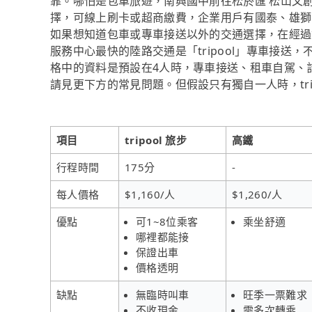
靠。哪怕是包車旅遊，南興國中前往松菸匯 松山文創
擇，可線上刷卡或超商繳費，企業用戶有國泰、雄獅
如果想知道包車或專車接送以外的交通選擇，在經過
服務中心最快的陸路交通是「tripool」專車接送，
格中的資料是預設在4人時，專車接送、租車自駕、
請見更下方的常見問題。但假設只有獨自一人時，tri
項目
tripool 旅步
高鐵
行程時間
175分
-
每人價格
$1,160/人
$1,260/人
優點
可1~8位乘客
乘坐舒適
哪裡都能接
保證出車
價格透明
缺點
無臨時叫車
旺季一票難求
不收現金
需多次轉乘