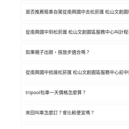
若要從南興國中搭高鐵前往松菸匯 松山文創園區服務中
台北一天最多有59班次高鐵可搭乘。假設從南興國中
是否推薦租車自駕從南興國中去松菸匯 松山文創園
費約400元、車程約30分鐘。抵達高鐵站後，步行
如果你有台灣駕照且對自己駕駛技術有信心，且在
67~101分鐘（平均89分）的高鐵從嘉義站前往台
天就要來回，那在嘉義路邊可隨租隨借的iRent應該
班的計程車，搭上小黃後約花30分鐘、車費300元後
從南興國中到松菸匯 松山文創園區服務中心叫計程
$115~205承租小轎車，每公里再額外加收$3.
的地。全程加上轉車時間共2小時59分鐘，假設4位
如選擇小黃直達，在嘉義可以透過app叫車的有55
$3,200~3,900（金額差異來自於平假日、車款
用tripool並到府專車接送，則每人平均花費約1,
興國中附近的計程車隊，如嘉義幸福車隊、嘉義三
時40元路邊停車費用預估進去，但額外的汽車保險與
每人至少額外負擔100元車資，而且更會額外浪費時
如果親子出遊，搭旅步適合嗎？
5,215~6,300元間，但如改預約tripool可省高
車型，如Toyota Yaris、Prius C、Vio
三人以下要乘車，也可參考tripool的拼車共乘服
適合的，另外旅步也特別為您心愛的寶貝準備了兒童座
從南興國中到松菸匯 松山文創園區服務中心的最佳
或九人座可供選擇，而且無人租車最令人詬病的就
出遊時安全更有保障。
的車門仍未被修理，每一次租車都好像在開樂透一
從南興國中抵達松菸匯 松山文創園區服務中心前
遲遲尚未歸還，又或者要還車時卻偏偏找不到停車
tripool有提供多點上下車接送服務，線上預約
險。最後，雖然路邊隨租隨還看似方便，但實際使
點。每個加點位置，前後額外里程數5公里內加收2
tripool包車一天價格怎麼算？
點仍有段距離，在遇到下雨天或者載行李時，就顯
額外的等待時間，收取額外費用是必要的補償。
因包車費用會隨著您選用2-12小時不等的包車時
官網一鍵查價，即時試算您包車費用，清楚透明，
來回叫車怎麼訂？會比較便宜嗎？
為了乘客未來可能的訂單修改或取消，每筆訂單只