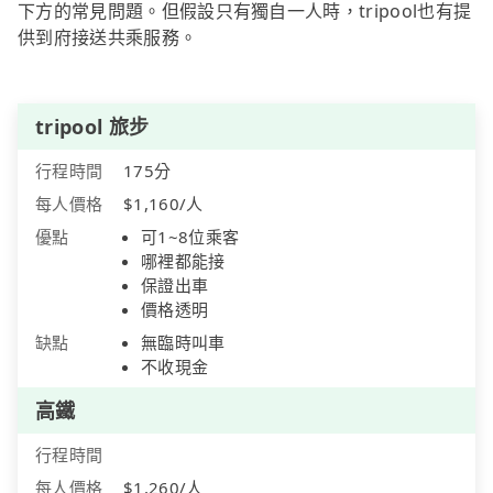
下方的常見問題。但假設只有獨自一人時，tripool也有提
供到府接送共乘服務。
tripool 旅步
行程時間
175分
每人價格
$1,160/人
優點
可1~8位乘客
哪裡都能接
保證出車
價格透明
缺點
無臨時叫車
不收現金
高鐵
行程時間
每人價格
$1,260/人