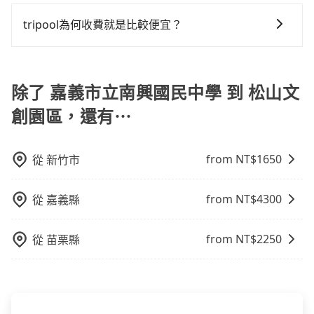
為了乘客未來可能的訂單修改或取消，每筆訂單只含一
保證出車。由於有高效的車輛調度能力，能以市價7~8折
樣。另外，偶爾也會遇到明明已經預約了時間但上一位
趟車的資訊，所以如果需要來回叫車，請分兩筆訂單預
提供專車到府服務，是絕大多數乘客出行的最佳選擇。
tripool為何收費就是比較便宜？
用戶卻遲遲尚未歸還，又或者要還車時卻偏偏找不到停
定。至於價格已經市場最優惠，並無特別針對來回車趟
車位，對於急著用車或者要載其他乘客的人來說就有不
對於平常就有在使用長程專車接送服務的乘客來說，第
做額外折扣，但如果手上有優惠代碼，歡迎直接使用，
小的風險。最後，雖然路邊隨租隨還看似方便，但實際
一次使用tripool的會擔心價格比市價便宜不少，是不是
不限單程或來回。
使用時還是有其區域的限制，實際可停靠的地點與你的
因為司機素質比較差、車上會有煙味、或者車齡過大，
除了 嘉義市立南興國民中學 到 松山文
上下車地點仍有段距離，在遇到下雨天或者載行李時，
但事實恰恰相反。tripool不僅有嚴密的篩選機制，定期
就顯得非常不便。
創園區，還有⋯
淘汰顧客評分較低的司機，且車輛均要求5年內新車，司
機也絕對不會在車內吸煙，於新冠肺炎期間也絕對全程
配戴口罩。tripool之所以能將價格壓在市價7~8折的主
from NT$
1650
從
新竹市
因來自於自行研發的AI車輛調度演算法，能有效降低空
車率，也就是提高俗稱「回頭車」的比例。這不僅體現
from NT$
4300
從
嘉義縣
在成本的控制，更是在傳統旺季（年假、端午、中秋、
雙十等）能用更少的司機來服務更多的旅客，意味著使
用到不熟悉的司機或者轉單給其他車行的情況比同行更
from NT$
2250
從
苗栗縣
低，如此便反應在服務品質的控管會更佳。但tripool網
站上的價格是動態的，一般來說越早預訂價格越優，且
保證前一天中午以前均可全額取消退費，如已經決定好
要從嘉義市立南興國民中學去松山文創園區，請儘早下