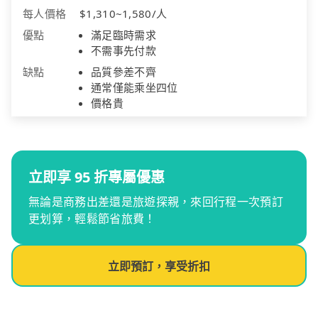
每人價格
$1,310~1,580/人
優點
滿足臨時需求
不需事先付款
缺點
品質參差不齊
通常僅能乘坐四位
價格貴
立即享 95 折專屬優惠
無論是商務出差還是旅遊探親，來回行程一次預訂
更划算，輕鬆節省旅費！
立即預訂，享受折扣