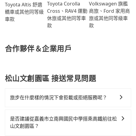
Volkswagen 旗艦
Toyota Corolla
Toyota Altis 舒適
商旅、Ford 家用商
Cross、RAV4 運動
轎車或其他同等級
旅或其他同等級車
休旅或其他同等車
車款
款
款
合作夥伴＆企業用戶
松山文創園區 接送常見問題
旅步在什麼樣的情況下會拒載或拒絕服務呢？
當您使用 tripool 旅步乘車日期當天，若發生以下 3 項
原因，司機有權拒絕服務： 1) 當日搭車人數或行李超過
是否建議從嘉義市立南興國民中學搭乘高鐵前往松
訂購時填寫的數量。請務必確實填寫當日實際攜帶的行
山文創園區？
李及乘坐的總人數，包含成人及兒童／嬰幼兒。 2) 孩童