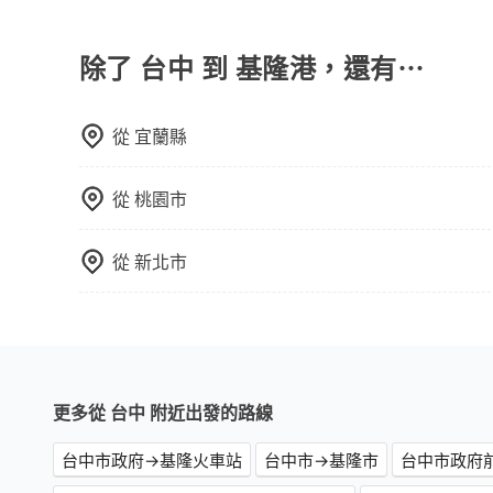
是的，旅步的司機會協助乘客搬運行李，讓您無需
除了 台中 到 基隆港，還有⋯
從
宜蘭縣
從
桃園市
從
新北市
更多從 台中 附近出發的路線
台中市政府→基隆火車站
台中市→基隆市
台中市政府