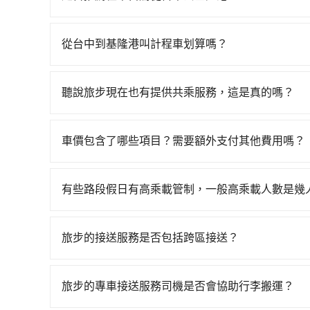
約17分鐘。抵達高鐵站後，步行進站、現場購票並於
通常旅客不會選擇租車或自駕前往基隆港，畢竟停
的高鐵從台中站前往南港高鐵站，每人票價750元
花29分鐘、車費600元後，抵達基隆港 (基隆市仁
從台中到基隆港叫計程車划算嗎？
同行，高鐵加轉乘之平均每人花費為1,050元。
如選擇小黃直達，在台中可以透過app叫車的有55688台
天喊價或恣意繞路。但如果全程使用tripool並到
到車，也可考慮打電話至附近的計程車隊，如大都會
搭乘高鐵而不預約包車，不僅每人至少額外負擔11
聽說旅步現在也有提供共乘服務，這是真的嗎？
車看看。依照里程跳錶計算，價格約為4,600~5,500
不馬上來預約tripool！如果你僅有兩位乘車，也可
是的！除了原有的專車接送外，旅步在2024年更
車司機不按錶計費，約有27%會採現場議價，建議
用。
到府接送，機場、通勤共乘、大型活動接送都適合
或服務品質上，tripool都是你從台中到基隆港的
車價包含了哪些項目？需要額外支付其他費用嗎？
官網上顯示的車價已經包含了租車、司機、高速公
客負擔，沒有其他巧令名目的隱藏費用，網站上看
有些路段假日有高乘載管制，一般高乘載人數是幾
當某些特定路段塞車情況嚴重時，為了維持交通秩
種車輛可以通行：(一) 乘載3人(含駕駛和小孩)以上的
旅步的接送服務是否包括跨區接送？
身心障礙證明、記者證或「高速公路高乘載管制」
是的，旅步的接送服務包括跨區接送。無論您是台
路段，建議最好配合至少兩名以上乘客。
舒適地送達台灣各地的目的地。
旅步的專車接送服務司機是否會協助行李搬運？