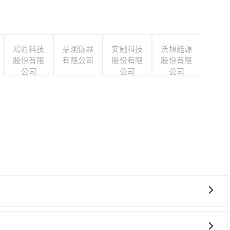
鴻匠科技
品測儀器
安馳科技
沃旭能源
股份有限
有限公司
股份有限
股份有限
公司
公司
公司
時！從最早06:05一直到23:03，台中-南港一天最多有
 前往最靠近的台中高鐵站，叫一輛計程車花費約300元、車程