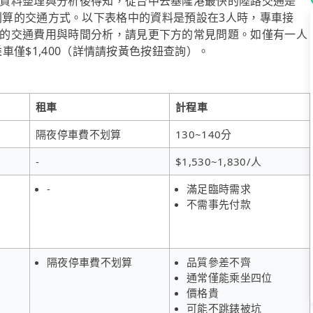
資料整理與分析後得知，從台中去基隆港最快的陸路交通是
8人時最划算的交通方式。以下表格中的資料是預設在3人時，專車接
的交通費用與時間分析，請見更下方的常見問題。如僅有一人
乘車僅$1,400（詳情請按黃色按鈕查詢）。
租車
計程車
隔夜停車費不划算
130~140分
-
$1,530~1,830/人
-
滿足臨時需求
不需事先付款
隔夜停車費不划算
品質參差不齊
通常僅能乘坐四位
價格貴
可能不跳錶被坑