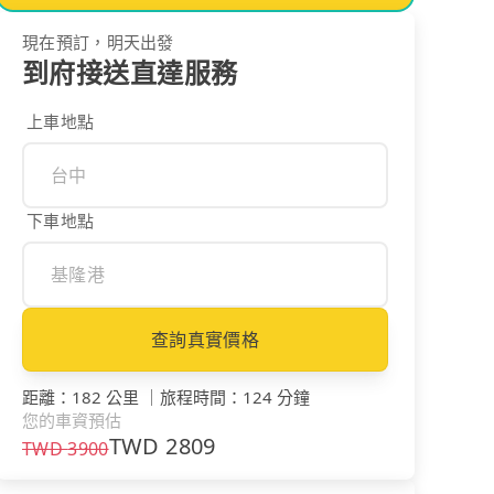
現在預訂，明天出發
到府接送直達服務
上車地點
下車地點
查詢真實價格
距離
：
182 公里
｜
旅程時間
：
124 分鐘
您的車資預估
TWD
2809
TWD
3900