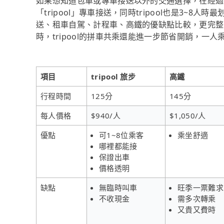
如果想知道包車或專車接送以外的交通選擇，在經過
「tripool」專車接送，同時tripool也是3~
送、租車自駕、計程車、高鐵的優缺點比較，更完整
時，tripool的拼車共乘還能進一步節省開銷，一人
項目
tripool 旅步
高鐵
行程時間
125分
145分
每人價格
$940/人
$1,050/人
優點
可1~8位乘客
乘坐舒適
哪裡都能接
保證出車
價格透明
缺點
無臨時叫車
旺季一票難求
不收現金
需多次轉乘
又貴又費時