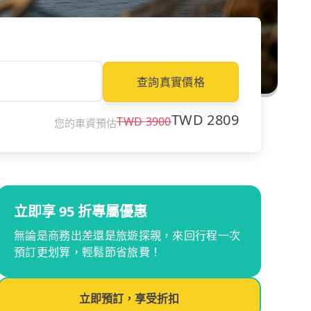
查詢真實價格
TWD
2809
TWD
3900
您的車資預估
立即享 95 折專屬優惠
無論是商務出差還是旅遊探親，來回行程一次
預訂更划算，輕鬆節省旅費！
立即預訂，享受折扣