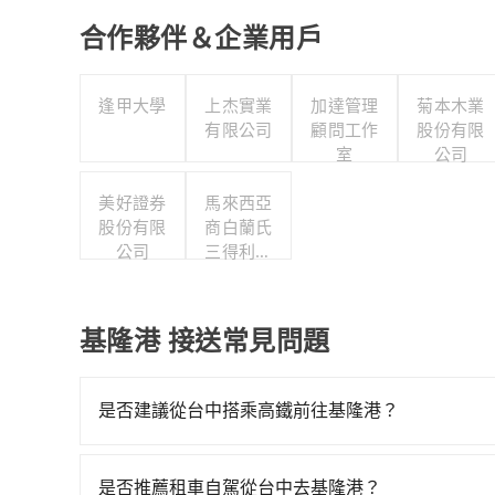
合作夥伴＆企業用戶
逢甲大學
上杰實業
加達管理
菊本木業
有限公司
顧問工作
股份有限
室
公司
美好證券
馬來西亞
股份有限
商白蘭氏
公司
三得利股
份有限公
司台灣分
公司
基隆港 接送常見問題
是否建議從台中搭乘高鐵前往基隆港？
若要從台中搭高鐵前往基隆港，高鐵乘坐舒適、較貴、費
103班次高鐵可搭乘。假設從台中 (台中市西屯區)
是否推薦租車自駕從台中去基隆港？