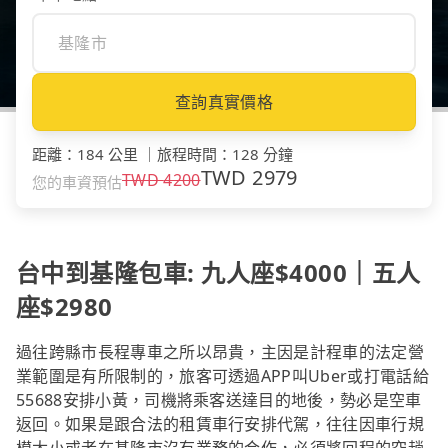
查詢真實價格
距離
：
184 公里
｜
旅程時間
：
128 分鐘
TWD
2979
TWD
4200
您的車資預估
台中到基隆包車: 九人座$4000｜五人
座$2980
過往跨縣市長程專車之所以昂貴，主因是計程車的法定營
業範圍是有所限制的，旅客可透過APP叫Uber或打電話給
55688安排小黃，司機將乘客送達目的地後，勢必是空車
返回。如果是跟合法的租賃車行安排代駕，往往因車行規