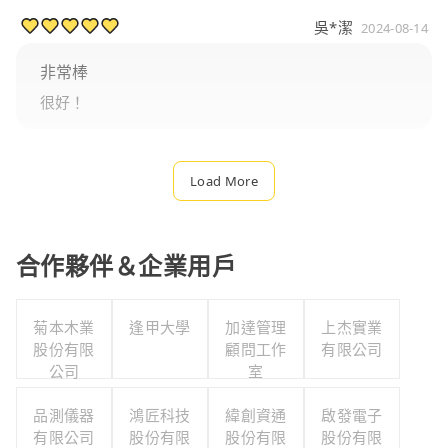
吳*潔
2024-08-14
非常棒
很好！
Load More
合作夥伴＆企業用戶
菊本木業
逢甲大學
加達管理
上杰實業
股份有限
顧問工作
有限公司
公司
室
品測儀器
鴻匠科技
緯創資通
啟發電子
有限公司
股份有限
股份有限
股份有限