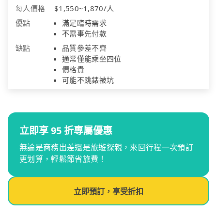
每人價格
$1,550~1,870/人
優點
滿足臨時需求
不需事先付款
缺點
品質參差不齊
通常僅能乘坐四位
價格貴
可能不跳錶被坑
立即享 95 折專屬優惠
無論是商務出差還是旅遊探親，來回行程一次預訂
更划算，輕鬆節省旅費！
立即預訂，享受折扣