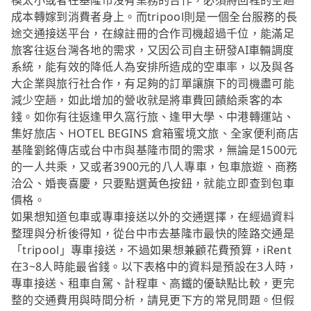
模太小或者在基隆市沒有業務的合作，必須將回程的空趟
成本轉嫁到消費者身上。而tripool則是一個全台服務的長
途交通接送平台，在線註冊的合作司機超過千位，能滿足
旅客往返台灣各地的需求，又因公司自主研發AI車輛調度
系統，能有效的降低人為安排所造成的空車率，以及與各
大企業與旅行社合作，有足夠的訂單讓旗下的司機盡可能
減少空趟，如此增加的營收就是將車費回饋給乘客的本
錢。如你有往返逢甲久窩行旅、逢甲大學、中港轉運站、
集好旅店、HOTEL BEGINS 倉箱蜜境文旅、全家便利商店
基隆劉銘傳店或台中市與基隆市間的需求，無論是1500元
的一人共乘，又或者3900元的八人專車，包車旅遊、商務
洽公、婚喪喜慶，只要點選黃色按鈕，就能立即查到包車
價格。
如果想知道包車或專車接送以外的交通選擇，在經過資料
整理與分析後得知，從台中市去基隆市最快的陸路交通是
「tripool」專車接送，不過如果想兼顧花費預算，iRent
在3~8人時能最省錢。以下表格中的資料是預設在3人時，
專車接送、租車自駕、計程車、高鐵的優缺點比較，更完
整的交通費用與時間分析，請見更下方的常見問題。但假