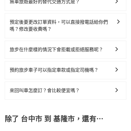
灣大車隊、Uber、Line Taxi、Yoxi等，如果在路邊攔不
$115~205承租小轎車，每公里再額外加收$3.2，從台中
10分鐘出站、等待車站前排班的計程車，搭上小黃後約
無車旅遊最好的替代交通方式是？
到車，也可考慮打電話至附近的計程車隊，如TND皇家
市（西屯區）到基隆市（仁愛區）的花費預估為
花30分鐘、車費600元後，抵達基隆市仁愛區的目的
如果您沒有車，想要出門旅遊，最好的替代交通方式要
多元化計程車、大都會衛星計程車、聯美汽車行等叫車
$2,450~3,050（金額差異來自於平假日、車款差異、抵
地。全程加上轉車時間共2小時24分鐘，假設3位同行，
看您旅遊的目的地而定。您可以善用大眾運輸，例如：
看看。依照里程跳錶計算，價格約為4,650~5,600元間，
達目的地後多久原路返回），雖已將eTag和可能的每小
預定後要更改訂單資料，可以直接撥電話給你們
高鐵加轉乘之平均每人花費為1,050元。不過，台中市少
公車、捷運、客運等，或者考慮租車。如果您想要更便
但如改預約tripool可省高達$2,600。台中市有些計程車
時40元路邊停車費用預估進去，但額外的汽車保險與可
嗎？修改要收費嗎？
部分小黃司機不按表收費，看乘客是外地人便漫天喊價
利的出行方式，您也可以選擇使用像是旅步提供的包車
司機不按錶計費，約有27%會採現場議價，建議最好先
能的罰單都需自付。再者，和運的iRent只提供最基本的
或恣意繞路。但如果全程使用tripool並到府專車接送，
您可以透過官網的文字客服或回覆訂單確認信，告知您
服務，由專人到府接送，讓您更加輕鬆自在。
上網預約，以免當場被坑受騙。綜合以上，無論在價格
車型，如Toyota Yaris、Prius C、Vios這類乘坐體驗較
則每人平均花費約990元，費時2小時8分鐘。選擇搭乘
想要更改的資訊。只要在用車前一天凌晨六點前完成更
或服務品質上，tripool都是你從台中市到基隆市的最佳
旅步在什麼樣的情況下會拒載或拒絕服務呢？
差的車款，如果人數超過四位，更是沒有較大的七人座
高鐵而不預約包車，不僅每人至少額外負擔60元車資，
改申請，就無需再支付任何行政費用。
選擇。
或九人座可供選擇，而且無人租車最令人詬病的就是車
而且更會額外浪費16分鐘在轉乘與等車上，現在還不馬
當您使用 tripool 旅步乘車日期當天，若發生以下 3 項
況，打開車門才發現仍有上一組乘客遺留的垃圾或者撞
上來預約tripool！如果你僅有兩位乘車，也可參考
原因，司機有權拒絕服務： 1) 當日搭車人數或行李超過
預約旅步車子可以指定車款或指定司機嗎？
凹的車門仍未被修理，每一次租車都好像在開樂透一
tripool的拼車共乘服務，最多可再節省50%的交通費
訂購時填寫的數量。請務必確實填寫當日實際攜帶的行
樣。另外，偶爾也會遇到明明已經預約了時間但上一位
用。
可以的，目前預定時旅步僅提供車型選擇，無法指定車
李及乘坐的總人數，包含成人及兒童／嬰幼兒。 2) 孩童
用戶卻遲遲尚未歸還，又或者要還車時卻偏偏找不到停
款及司機服務。但如果您有特別需求，可透過電子郵件
同行，卻無自備或加購兒童座椅。提醒您，為了保護孩
來回叫車怎麼訂？會比較便宜嗎？
車位，對於急著用車或者要載其他乘客的人來說就有不
booking@tripool.app聯繫我們，將有專人協助回覆確
童的安全，依道路交通安全規則規定，四歲以下的孩童
小的風險。最後，雖然路邊隨租隨還看似方便，但實際
為了乘客未來可能的訂單修改或取消，每筆訂單只含一
認是否能協助安排。。
必須乘坐兒童座椅。 3) 搭乘寵物友善專車卻沒有裝籠。
使用時還是有其區域的限制，實際可停靠的地點與你的
趟車的資訊，所以如果需要來回叫車，請分兩筆訂單預
避免影響行車安全，請您務將寵物置入提籠或提袋內。
上下車地點仍有段距離，在遇到下雨天或者載行李時，
定。至於價格已經市場最優惠，並無特別針對來回車趟
除了 台中市 到 基隆市，還有⋯
就顯得非常不便。
做額外折扣，但如果手上有優惠代碼，歡迎直接使用，
不限單程或來回。