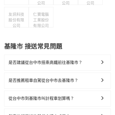
公司
公司
公司
友訊科技
仁寶電腦
股份有限
工業股份
公司
有限公司
基隆市 接送常見問題
是否建議從台中市搭乘高鐵前往基隆市？
若要從台中市區搭高鐵前往基隆市區，高鐵乘坐舒適、
較貴、費時！從最早06:05一直到23:03，台中-南港一天
是否推薦租車自駕從台中市去基隆市？
最多有103班次高鐵可搭乘。假設從台中市西屯區前往最
如果你有台灣駕照且對自己駕駛技術有信心，且在車上
靠近的台中高鐵站，叫一輛計程車花費約300元、車程約
時不需要閉目養神（因為要自己開車），最重要的是你
20分鐘。抵達高鐵站後，步行進站、現場購票並於月台
從台中市到基隆市叫計程車划算嗎？
當天就要來回，那在台中路邊可隨租隨借的iRent應該是
排隊的時間約20分鐘，再乘坐54~81分鐘（平均68分）
如選擇小黃直達，在台中可以透過app叫車的有55688台
你最便宜選擇。註冊完iRent的app後，可以每小時
的高鐵從台中站前往南港高鐵站，每人票價750元，再用