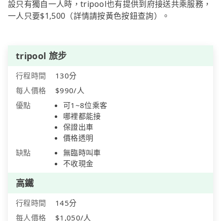
設只有獨自一人時，tripool也有提供到府接送共乘服務，
一人只要$1,500（詳情請按黃色按鈕查詢）。
tripool 旅步
行程時間
130分
每人價格
$990/人
優點
可1~8位乘客
哪裡都能接
保證出車
價格透明
缺點
無臨時叫車
不收現金
高鐵
行程時間
145分
每人價格
$1,050/人