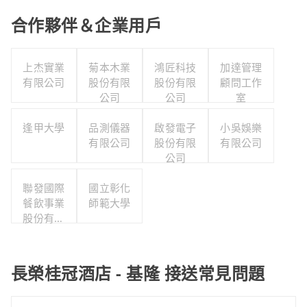
合作夥伴＆企業用戶
上杰實業
菊本木業
鴻匠科技
加達管理
有限公司
股份有限
股份有限
顧問工作
公司
公司
室
逢甲大學
品測儀器
啟發電子
小吳娛樂
有限公司
股份有限
有限公司
公司
聯發國際
國立彰化
餐飲事業
師範大學
股份有限
公司
長榮桂冠酒店 - 基隆 接送常見問題