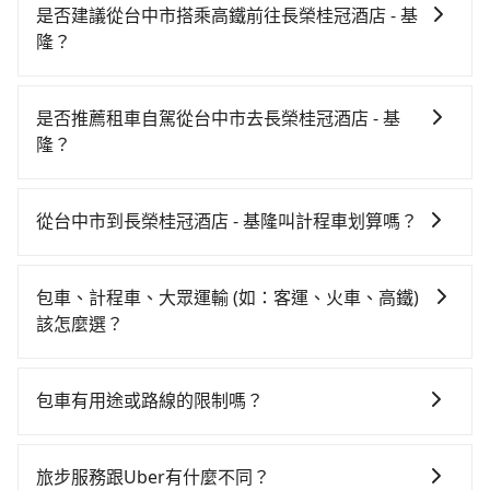
是否建議從台中市搭乘高鐵前往長榮桂冠酒店 - 基
隆？
若要從台中市區搭高鐵前往長榮桂冠酒店 - 基隆，高鐵
乘坐舒適、較貴、費時！從最早06:05一直到23:03，台
是否推薦租車自駕從台中市去長榮桂冠酒店 - 基
中-南港一天最多有103班次高鐵可搭乘。假設從台中市
隆？
中區前往最靠近的台中高鐵站，叫一輛計程車花費約300
如果你有台灣駕照且對自己駕駛技術有信心，且在車上
元、車程約25分鐘。抵達高鐵站後，步行進站、現場購
時不需要閉目養神（因為要自己開車），最重要的是你
票並於月台排隊的時間約20分鐘，再乘坐54~81分鐘
從台中市到長榮桂冠酒店 - 基隆叫計程車划算嗎？
當天就要來回，那在台中路邊可隨租隨借的iRent應該是
（平均68分）的高鐵從台中站前往南港高鐵站，每人票
如選擇小黃直達，在台中可以透過app叫車的有55688台
你最便宜選擇。註冊完iRent的app後，可以每小時
價750元，再用10分鐘出站、等待車站前排班的計程
灣大車隊、Uber、Line Taxi、Yoxi等，如果在路邊攔不
$115~205承租小轎車，每公里再額外加收$3.2，從台中
車，搭上小黃後約花35分鐘、車費600元後，抵達長榮
包車、計程車、大眾運輸 (如：客運、火車、高鐵)
到車，也可考慮打電話至附近的計程車隊，如金鼎順計
市（中區）到長榮桂冠酒店 - 基隆的花費預估為
桂冠酒店 - 基隆 (基隆市中正區) 的目的地。全程加上轉
該怎麼選？
程車、國泰交通、干城衛星車隊等叫車看看。依照里程
$2,450~3,050（金額差異來自於平假日、車款差異、抵
車時間共2小時34分鐘，假設3位同行，高鐵加轉乘之平
在選擇交通方式時，您可依下列建議的考慮因素做選
跳錶計算，價格約為4,700~5,600元間，但如改預約
達目的地後多久原路返回），雖已將eTag和可能的每小
均每人花費為1,050元。不過，台中市少部分小黃司機不
擇： 預算：不同交通工具價格不同，可先確定您的預
tripool可省高達$2,600。台中市有些計程車司機不按錶
時40元路邊停車費用預估進去，但額外的汽車保險與可
包車有用途或路線的限制嗎？
按表收費，看乘客是外地人便漫天喊價或恣意繞路。但
算。計程車最貴，而大眾運輸通常較便宜。 行程：需多
計費，約有27%會採現場議價，建議最好先上網預約，
能的罰單都需自付。再者，和運的iRent只提供最基本的
如果全程使用tripool並到府專車接送，則每人平均花費
不管是從台中市前往長榮桂冠酒店 - 基隆或是全台灣任
點停留的行程建議可選可客製化行程的包車，如果時間
以免當場被坑受騙。綜合以上，無論在價格或服務品質
車型，如Toyota Yaris、Prius C、Vios這類乘坐體驗較
約1,000元，費時2小時11分鐘。選擇搭乘高鐵而不預約
何地方，只要是長途交通且途中遵守台灣法律，無論是
比較寬鬆且不介意耗時轉乘可選大眾運輸或較貴的計程
上，tripool都是你從台中市到長榮桂冠酒店 - 基隆的最
旅步服務跟Uber有什麼不同？
差的車款，如果人數超過四位，更是沒有較大的七人座
包車，不僅每人至少額外負擔50元車資，而且更會額外