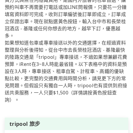
費方式與無任何隱藏費用，是國內外旅客的包車首選，讓
預約叫車不再需要打電話或加LINE問報價，只要花一分鐘
填寫資料即可完成，收到訂單編號後訂單即成立，訂單成
立保證出車。現在就點選黃色按鈕，輸入台中市和長榮桂
冠酒店 - 基隆或任何你想去的地方，越早下訂，優惠越
多。
如果想知道包車或專車接送以外的交通選擇，在經過資料
整理與分析後得知，從台中市去長榮桂冠酒店 - 基隆最快
的陸路交通是「tripool」專車接送，不過如果想兼顧花費
預算，iRent在3~8人時能最省錢。以下表格中的資料是預
設在3人時，專車接送、租車自駕、計程車、高鐵的優缺
點比較，更完整的交通費用與時間分析，請見更下方的常
見問題。但假設只有獨自一人時，tripool也有提供到府接
送共乘服務，一人只要$1,500（詳情請按黃色按鈕查
詢）。
tripool 旅步