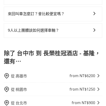
清明掃墓、包車旅遊、參加喜宴/喪禮、就醫回診、登山
車。 旅行人數：人數多時包車較方便舒適且每個人攤提
佳選擇。
或九人座可供選擇，而且無人租車最令人詬病的就是車
浪費23分鐘在轉乘與等車上，現在還不馬上來預約
tripool 旅步具備以下特色： (1) 採事前預約制。 (2) 在
露營、學生搬家、投票返鄉、商務出差、貴賓來訪、寵
下來的車資也比較便宜，人數少可搭乘大眾運輸或計程
況，打開車門才發現仍有上一組乘客遺留的垃圾或者撞
tripool！如果你僅有兩位乘車，也可參考tripool的拼車
中長程提供最優惠的價格。 (3) 全台服務，不分城市與郊
物檢疫、預約叫車、機場接送、定期洗腎、包月上下
車。 時間：需在特定時間到達目的地可選包車或計程
來回叫車怎麼訂？會比較便宜嗎？
凹的車門仍未被修理，每一次租車都好像在開樂透一
共乘服務，最多可再節省50%的交通費用。
區。 (4) 有較為嚴謹的乘車時間與取消政策。
班，或者任何跨縣市接送的需求，tripool都能滿足你。
車，不趕時間即可選用大眾運輸。 便利性：需要便利性
樣。另外，偶爾也會遇到明明已經預約了時間但上一位
為了乘客未來可能的訂單修改或取消，每筆訂單只含一
乘車前一天下午五點以前完成預約，隔天保證出車。如
和方便性可選包車和計程車，喜歡探險和體驗當地文化
用戶卻遲遲尚未歸還，又或者要還車時卻偏偏找不到停
趟車的資訊，所以如果需要來回叫車，請分兩筆訂單預
需公司報帳打統編，在結帳時可以受理，並於乘車後一
9人以上團體該如何選擇車輛？
則可搭乘大眾運輸。
車位，對於急著用車或者要載其他乘客的人來說就有不
定。至於價格已經市場最優惠，並無特別針對來回車趟
週內寄出電子收據。
小的風險。最後，雖然路邊隨租隨還看似方便，但實際
在Line群組或Facebook社團裡，有司機標榜能提供乘坐
做額外折扣，但如果手上有優惠代碼，歡迎直接使用，
使用時還是有其區域的限制，實際可停靠的地點與你的
9人以上之廂型車，其實屬違法。在現行法律下，營業小
不限單程或來回。
上下車地點仍有段距離，在遇到下雨天或者載行李時，
客車最多座位數量就是9人，如扣掉司機就只能乘坐8位
除了 台中市 到 長榮桂冠酒店 - 基隆，
就顯得非常不便。
乘客，如果要10人以上就是營業大客車的範疇，也就是
還有⋯
中型巴士或大型遊覽車。非法改裝的車輛，不僅與車輛
行照不符，連司機的駕照都會不符。在路上被警察盤查
請下車終止行程事小，如果發生意外，保險公司可不予
from NT$
6200
從
高雄市
賠償就事大了。千萬別為了省小錢而把朋友親人的安全
給賭上。通常人數沒有超過10位，建議預約一台九人座
from NT$
1250
從
桃園市
與一台小轎車比較划算，如人數超過12位就一定是叫一
台中巴比較方便。但也有例外，比方說有些山區或路段
是禁止大客車通行的，建議在預定時最好先與車行或平
from NT$
900
從
台北市