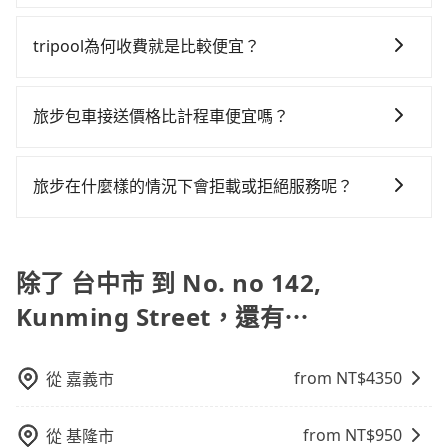
Street，不然就是需要一次租用多天，如此預計小轎車
送，則每人平均花費約780元，費時2小時13分鐘。長距
根據google的評價，tripool的服務品質整體上是非常穩
童同行，在預訂tripool的寶貝車時，可以直接在網站勾
好先上網預約，以免當場被坑受騙。綜合以上，無論在
的花費至少$3,000、九人座$6,000起。透過app預約
離移動確實搭乘高鐵可以比坐車快8分鐘，但卻要額外支
定及可靠的，大多數的使用者都給予了高分評價。此
選租用適合1~4歲的兒童汽車座椅或4歲以上的增高墊，
價格或服務品質上，tripool都是你從台中市到No. no
tripool為何收費就是比較便宜？
tripool的單程專車接送才是前往最便宜方便的選擇。
出約270元的交通費，所以對於不是這麼趕時間的人來
外，tripool司機專業的駕駛和親切服務態度也獲得了許
如有新生兒需要0~1歲的嬰兒後向汽座，可先向客服人員
142, Kunming Street的最佳選擇。
說，預約tripool還是比較划算的。如果你僅有兩位乘
對於平常就有在使用長程專車接送服務的乘客來說，第
多好評，價格透明無隱藏費用、相比其他業者提供的用
確認庫存再行租用，每個300元。當然，更鼓勵父母自行
車，也可參考tripool的拼車共乘服務，最多可再節省
一次使用tripool的會擔心價格比市價便宜不少，是不是
車前一日凌晨6點前取消均可無條件全額退費的承諾，讓
攜帶汽車座椅，不僅家中小寶貝坐的舒適習慣。
旅步包車接送價格比計程車便宜嗎？
50%的交通費用。
因為司機素質比較差、車上會有煙味、或者車齡過大，
您的旅程能更有彈性及保障。
旅步的車資採固定費率與計程車需依行駛距離計費、且
但事實恰恰相反。tripool不僅有嚴密的篩選機制，定期
遇塞車、停紅燈時等低速行駛時還需額外加價不同，旅
淘汰顧客評分較低的司機，且車輛均要求5年內新車，司
旅步在什麼樣的情況下會拒載或拒絕服務呢？
步費用比計程車低，且能讓您更能輕鬆掌握交通開支。
機也絕對不會在車內吸煙，於新冠肺炎期間也絕對全程
當您使用 tripool 旅步乘車日期當天，若發生以下 3 項
配戴口罩。tripool之所以能將價格壓在市價7~8折的主
原因，司機有權拒絕服務： 1) 當日搭車人數或行李超過
因來自於自行研發的AI車輛調度演算法，能有效降低空
訂購時填寫的數量。請務必確實填寫當日實際攜帶的行
除了 台中市 到 No. no 142,
車率，也就是提高俗稱「回頭車」的比例。這不僅體現
李及乘坐的總人數，包含成人及兒童／嬰幼兒。 2) 孩童
在成本的控制，更是在傳統旺季（年假、端午、中秋、
Kunming Street，還有⋯
同行，卻無自備或加購兒童座椅。提醒您，為了保護孩
雙十等）能用更少的司機來服務更多的旅客，意味著使
童的安全，依道路交通安全規則規定，四歲以下的孩童
用到不熟悉的司機或者轉單給其他車行的情況比同行更
必須乘坐兒童座椅。 3) 搭乘寵物友善專車卻沒有裝籠。
低，如此便反應在服務品質的控管會更佳。但tripool網
from NT$
4350
從
嘉義市
避免影響行車安全，請您務將寵物置入提籠或提袋內。
站上的價格是動態的，一般來說越早預訂價格越優，且
保證前一天中午以前均可全額取消退費，如已經決定好
from NT$
950
從
基隆市