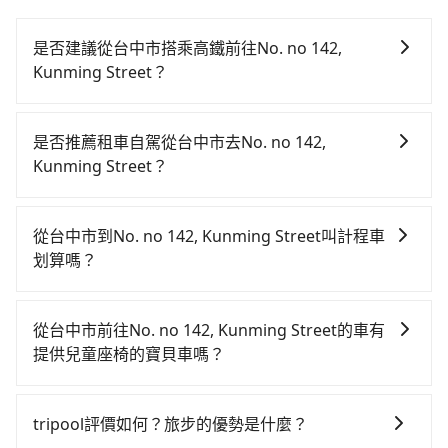
是否建議從台中市搭乘高鐵前往No. no 142,
Kunming Street？
若要從台中市區搭高鐵前往No. no 142, Kunming
Street，高鐵乘坐舒適、省時、較貴！從最早06:05一直
是否推薦租車自駕從台中市去No. no 142,
到23:03，台中-台北一天最多有105班次高鐵可搭乘。假
Kunming Street？
設從台中市西屯區前往最靠近的台中高鐵站，叫一輛計
雖然從台中市到No. no 142, Kunming Street可以選擇
程車花費約300元、車程約20分鐘。抵達高鐵站後，步
租車自駕，但花費可能不小。租車公司一般以天為單位
行進站、現場購票並於月台排隊的時間約20分鐘，再乘
從台中市到No. no 142, Kunming Street叫計程車
計費，小轎車如Toyota Yaris、Nissan Kicks，一天租
坐43~69分鐘（平均57分）的高鐵從台中站前往台北高
划算嗎？
金$1,500起，九人座如Hyundai Staria或Volkswagen
鐵站，每人票價700元，再用15分鐘出站、等待車站前
如選擇小黃直達，在台中可以透過app叫車的有55688台
T6，一天租金約$4,500，油錢（每公里約3元）、
排班的計程車，搭上小黃後約花20分鐘、車費200元
灣大車隊、Uber、Line Taxi、Yoxi等，如果在路邊攔不
eTag（每公里約1元）、路邊停車（每小時約40元）、
後，抵達No. no 142, Kunming Street (台北市萬華區)
從台中市前往No. no 142, Kunming Street的車有
到車，也可考慮打電話至附近的計程車隊，如聯美汽車
保險費、罰單另計。如果每日行駛里程超過200~400公
的目的地。全程加上轉車時間共2小時5分鐘，假設3位同
提供兒童座椅的寶貝車嗎？
行、龍興計程車行永福站無線車隊、天誠衛星計程車等
里，還會額外加收100~2,000元不等的超里程費用。由
行，高鐵加轉乘之平均每人花費為870元。不過，台中市
台灣法律有規定，無論年紀大小，所有乘客乘車時均需
叫車看看。依照里程跳錶計算，價格約為3,950~4,700元
於絕大多數的租車公司都沒法提供甲租乙還的服務，所
少部分小黃司機不按表收費，看乘客是外地人便漫天喊
繫好安全帶，如四歲以下或身高不足的幼童無法正常綁
間，但如改預約tripool可省高達$2,400。台中市有些計
以要不當天就需往返台中市與No. no 142, Kunming
tripool評價如何？旅步的優勢是什麼？
價或恣意繞路。但如果全程使用tripool並到府專車接
安全帶，則需使用嬰兒/兒童座椅或輔以增高墊。如有幼
程車司機不按錶計費，約有27%會採現場議價，建議最