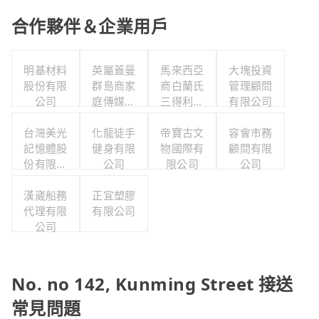
合作夥伴＆企業用戶
明基材料
英屬蓋曼
馬來西亞
大塊投資
股份有限
群島商家
商白蘭氏
管理顧問
公司
庭傳媒股
三得利股
有限公司
份有限公
份有限公
台灣美光
司城邦分
化龍徒手
司台灣分
帝寶古文
容會市務
記憶體股
健身有限
公司
物國際有
公司
顧問有限
份有限公
公司
限公司
公司
司
漢崴船務
正宜塑膠
代理有限
有限公司
公司
No. no 142, Kunming Street 接送
常見問題