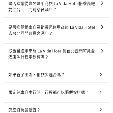
是否建議從豐邑逢甲商旅 La Vida Hotel搭乘高鐵
前往台北西門町意舍酒店？
若要從豐邑逢甲商旅 La Vida Hotel搭高鐵前往台北西門
町意舍酒店，高鐵乘坐舒適、較貴、費時！從最早06:05
是否推薦租車自駕從豐邑逢甲商旅 La Vida Hotel
一直到23:03，台中-台北一天最多有105班次高鐵可搭
去台北西門町意舍酒店？
乘。假設從豐邑逢甲商旅 La Vida Hotel (台中市西屯區)
如果你有台灣駕照且對自己駕駛技術有信心，且在車上
前往最靠近的台中高鐵站，叫一輛計程車花費約300元、
時不需要閉目養神（因為要自己開車），最重要的是你
車程約17分鐘。抵達高鐵站後，步行進站、現場購票並
從豐邑逢甲商旅 La Vida Hotel到台北西門町意舍
當天就要來回，那在台中路邊可隨租隨借的iRent應該是
於月台排隊的時間約20分鐘，再乘坐43~69分鐘（平均
酒店叫計程車划算嗎？
你最便宜選擇。註冊完iRent的app後，可以每小時
57分）的高鐵從台中站前往台北高鐵站，每人票價700
如選擇小黃直達，在台中可以透過app叫車的有55688台
$115~205承租小轎車，每公里再額外加收$3.2，從豐邑
元，再用15分鐘出站、等待車站前排班的計程車，搭上
灣大車隊、Uber、Line Taxi、Yoxi等，如果在路邊攔不
逢甲商旅 La Vida Hotel到台北西門町意舍酒店的花費預
小黃後約花16分鐘、車費200元後，抵達台北西門町意
如果親子出遊，搭旅步適合嗎？
到車，也可考慮打電話至豐邑逢甲商旅 La Vida Hotel附
估為$2,050~2,650（金額差異來自於平假日、車款差
舍酒店 (台北市萬華區) 的目的地。全程加上轉車時間共2
適合的，另外旅步也特別為您心愛的寶貝準備了兒童座
近的計程車隊，如TND皇家多元化計程車、聯美汽車
異、抵達目的地後多久原路返回），雖已將eTag和可能
小時5分鐘，假設3位同行，高鐵加轉乘之平均每人花費
椅及兒童用增高墊供您選購(租借300元/個)，讓您和孩子
行、大都會衛星計程車等叫車看看。依照里程跳錶計
的每小時40元路邊停車費用預估進去，但額外的汽車保
預定包車自由行時，行程都可以隨便安排嗎？
為870元。不過，台中市少部分小黃司機不按表收費，看
出遊時安全更有保障。
算，價格約為3,950~4,700元間，但如改預約tripool可
險與可能的罰單都需自付。再者，和運的iRent只提供最
乘客是外地人便漫天喊價或恣意繞路。但如果全程使用
只要不超出您選用的用車時間及行程總公里數，且行程
省高達$2,300。台中市有些計程車司機不按錶計費，約
基本的車型，如Toyota Yaris、Prius C、Vios這類乘坐
tripool並到府專車接送，則每人平均花費約810元，費
沒有到達海拔1500公里以上的山區，行程都是可以依照
有27%會採現場議價，建議最好先上網預約，以免當場
怎麼訂房最便宜？
體驗較差的車款，如果人數超過四位，更是沒有較大的
時1小時51分鐘。選擇搭乘高鐵而不預約包車，不僅每人