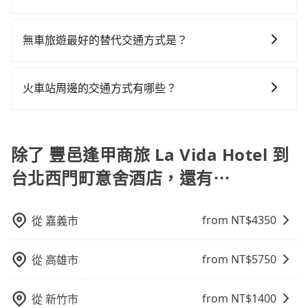
您的需求安排的。
被坑受騙。綜合以上，無論在價格或服務品質上，
七人座或九人座可供選擇，而且無人租車最令人詬病的
至少額外負擔60元車資，而且更會額外浪費14分鐘在轉
現在旅客預訂飯店已經很少透過旅行社，大多是透過
tripool都是你從豐邑逢甲商旅 La Vida Hotel到台北西
就是車況，打開車門才發現仍有上一組乘客遺留的垃圾
乘與等車上，現在還不馬上來預約tripool！如果你僅有
OTA (online travel agent) 來完成，除了可以快速依據
無車旅遊最好的替代交通方式是？
門町意舍酒店的最佳選擇。
或者撞凹的車門仍未被修理，每一次租車都好像在開樂
兩位乘車，也可參考tripool的拼車共乘服務，最多可再
地區、價位、人數、特殊需求來搜尋適合的旅店與房
透一樣。另外，偶爾也會遇到明明已經預約了時間但上
節省50%的交通費用。
如果您沒有車，想要出門旅遊，最好的替代交通方式要
型，更重要的是通常價格是官網的6~8折，如果又有加入
一位用戶卻遲遲尚未歸還，又或者要還車時卻偏偏找不
看您旅遊的目的地而定。您可以善用大眾運輸，例如：
會員或者使用特定的信用卡，還可以累積點數做現金回
火車站周邊的交通方式有哪些？
到停車位，對於急著用車或者要載其他乘客的人來說就
公車、捷運、客運等，或者考慮租車。如果您想要更便
饋或未來換取免費的住房。台灣人常用的線上訂房平台
有不小的風險。最後，雖然路邊隨租隨還看似方便，但
火車站通常是城市的交通樞紐，以下是火車站常見交通
利的出行方式，您也可以選擇使用像是旅步提供的包車
有Booking.com、Agoda.com、Hotels.com、
實際使用時還是有其區域的限制，實際可停靠的地點與
方式： 公車或客運：乘坐公車或客運到達或離開火車
服務，由專人到府接送，讓您更加輕鬆自在。
Expedia.com、Trip.com等。正常來說，線上刷卡付款
你的上下車地點仍有段距離，在遇到下雨天或者載行李
站，相對便宜經濟。 計程車：乘坐計程車到達或離開火
除了 豐邑逢甲商旅 La Vida Hotel 到
完後預定就完成，事先不用電話確認空房，事後也不用
時，就顯得非常不便。
車站，方便快捷但昂貴。 捷運/輕軌：通過捷運或輕軌到
告知付款完畢，一切都能在網路上操作。但有些較冷門
台北西門町意舍酒店，還有⋯
達或離開火車站，快捷便利。 包車：預定包車到達或離
或規模較小的飯店，有可能再多平台同時上架而發生超
開火車站，是最便利的，無需與人共乘、快速抵達。
賣的現象，便有可能到了現場卻沒房可住的窘境，所以
在預定時要不選擇評分高、評論多的飯店，不然就是還
from NT$
4350
從
嘉義市
要再人工電話與飯店確認。預訂民宿方面，如不怕麻
煩，有些時候直接打電話問的價格可能比民宿訂房網來
from NT$
5750
從
高雄市
得便宜，但缺點就是多數要匯款並再人工確認。假如不
介意多花一點錢省下這些瑣碎的事，台灣本土的AsiaYo
from NT$
1400
從
新竹市
或者國際Airbnb都值得推薦。