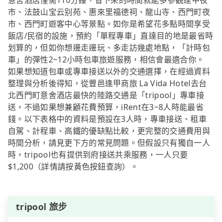
意舍酒店僅需110分鐘，省下來的時間就能多參觀逢甲夜
市、法鼓山宝云别苑、惠來里福德祠、龍山寺、西門町夜
市、西門町遊客中心等景點。如你是希望花多點時間享受
飯店/民宿的設施，預約「單程專車」直達目的地是最省時
划算的，但如你想邊走邊玩、多走訪幾處地點，「計時包
車」的彈性2~12小時包車旅遊服務，相信會最適合你。
如果想知道包車或專車接送以外的交通選擇，在經過資料
整理與分析後得知，從豐邑逢甲商旅 La Vida Hotel去台
北西門町意舍酒店最快的陸路交通是「tripool」專車接
送，不過如果想兼顧花費預算，iRent在3~8人時能最省
錢。以下表格中的資料是預設在3人時，專車接送、租車
自駕、計程車、高鐵的優缺點比較，更完整的交通費用與
時間分析，請見更下方的常見問題。但假設只有獨自一人
時，tripool也有提供到府接送共乘服務，一人只要
$1,200（詳情請按黃色按鈕查詢）。
tripool 旅步