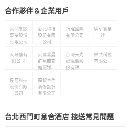
合作夥伴＆企業用戶
築間餐飲
愛比科技
筠曜國際
德昕實業
事業股份
股份有限
有限公司
社
有限公司
公司
天隆信有
英屬蓋曼
台灣美光
樂共科技
限公司
群島商家
記憶體股
有限公司
庭傳媒股
份有限公
份有限公
司
達冠科技
司城邦分
顥馥室內
股份有限
裝修設計
公司
公司
有限公司
台北西門町意舍酒店 接送常見問題