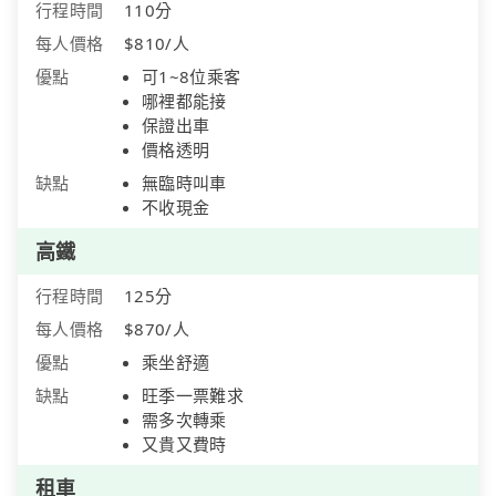
行程時間
110分
每人價格
$810/人
優點
可1~8位乘客
哪裡都能接
保證出車
價格透明
缺點
無臨時叫車
不收現金
高鐵
行程時間
125分
每人價格
$870/人
優點
乘坐舒適
缺點
旺季一票難求
需多次轉乘
又貴又費時
租車