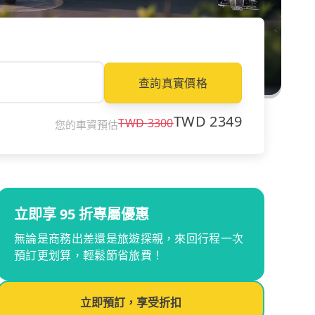
查詢真實價格
TWD
2349
TWD
3300
您的車資預估
立即享 95 折專屬優惠
無論是商務出差還是旅遊探親，來回行程一次
預訂更划算，輕鬆節省旅費！
立即預訂，享受折扣