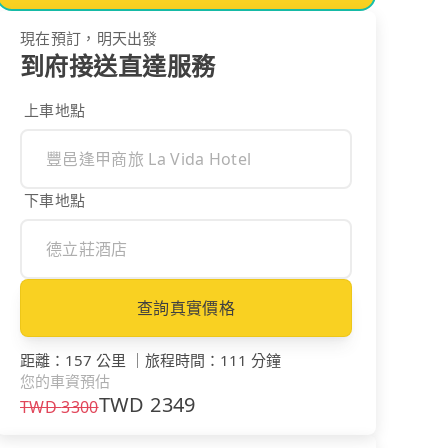
現在預訂，明天出發
到府接送直達服務
上車地點
下車地點
查詢真實價格
距離
：
157 公里
｜
旅程時間
：
111 分鐘
您的車資預估
TWD
2349
TWD
3300