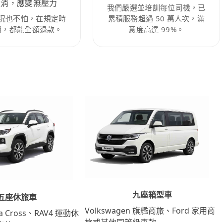
取消，應變無壓力
我們嚴選並培訓每位司機，已
況也不怕，在規定時
累積服務超過 50 萬人次，滿
消，都能全額退款。
意度高達 99%。
九座箱型車
五座休旅車
Volkswagen 旗艦商旅、Ford 家用商
lla Cross、RAV4 運動休