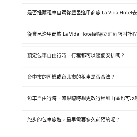
若要從豐邑逢甲商旅 La Vida Hotel搭高鐵前
23:03，台中-台北一天最多有105班次高鐵可搭乘。假設
是否推薦租車自駕從豐邑逢甲商旅 La Vida Hote
靠近的台中高鐵站，叫一輛計程車花費約300元、
雖然從豐邑逢甲商旅 La Vida Hotel到德立
排隊的時間約20分鐘，再乘坐43~69分鐘（平均
位計費，小轎車如Toyota Yaris、Nissan Kicks，
15分鐘出站，最後再根據距離的遠近或者天候狀
從豐邑逢甲商旅 La Vida Hotel到德立莊酒店叫
T6，一天租金約$4,500，油錢（每公里約3元）
上轉車時間共1小時49分鐘，假設3位同行，高鐵
如選擇小黃直達，在台中可以透過app叫車的有55688台
費、罰單另計。如果每日行駛里程超過200~400公
不按表收費，看乘客是外地人便漫天喊價或恣意繞路。
到車，也可考慮打電話至豐邑逢甲商旅 La Vida 
多數的租車公司都沒法提供甲租乙還的服務，所以要不當天
約780元，費時1小時51分鐘。長距離移動確實搭
預定包車自由行時，行程都可以隨便安排嗎？
站無線車隊、大都會衛星車隊等叫車看看。依照里程跳錶計
店，不然就是需要一次租用多天，如此預計小轎車的花費至少
所以對於不是這麼趕時間的人來說，預約tripool還
只要不超出您選用的用車時間及行程總公里數，且行
可省高達$2,500。台中市有些計程車司機不按錶
的單程專車接送才是前往旅宿最便宜方便的選擇。
車共乘服務，最多可再節省50%的交通費用。
的需求安排的。
被坑受騙。綜合以上，無論在價格或服務品質上，tripo
台中市的司機或台北市的租車是否合法？
最佳選擇。
許多的Line群組或Facebook社團裡，有很多
警察臨檢並趕下車，出意外後保險公司更是不會提
包車自由行時，如果臨時想更改行程到山區也可以
無法監控或追查。最好別為了省小錢而冒上不必要的風
可以的，當您的旅程需要穿越山區或是高海拔地區時
一定符合台灣法律規定，除了司機擁有合法的職業駕
額外的費用收取。但是，這些費用會在您下訂單後
好辨別叫的車是否合法，就看車牌的開頭，只要不是
旅步的包車旅遊，最早需要多久前預約呢？
會透過Email的方式向您說明收費細節，讓您能更
當您的行程確定後，建議盡早預訂包車服務，因為