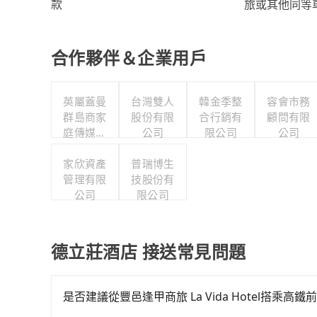
旅或其他同等
款
合作夥伴＆企業用戶
英屬蓋曼
台灣雙人
韓金季整
容會市務
群島商家
股份有限
合行銷有
顧問有限
庭傳媒股
公司
限公司
公司
份有限公
司城邦分
家欣資產
普瑞博生
管理有限
公司
技股份有
公司
限公司
德立莊酒店 接送常見問題
是否建議從豐邑逢甲商旅 La Vida Hotel搭乘高