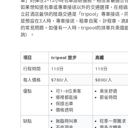
車」的彈性2~12小時包車旅遊服務，相信會最適合
如果想知道包車或專車接送以外的交通選擇，在經過資料整
立莊酒店最快的陸路交通是「tripool」專車接送，同
是預設在3人時，專車接送、租車自駕、計程車、高
的常見問題。如僅有一人時，tripool的拼車共乘還
詢）。
項目
tripool 旅步
高鐵
行程時間
110分
110分
每人價格
$780/人
$800/人
優點
可1~8位乘客
乘坐舒適
哪裡都能接
節省時間
保證出車
價格透明
缺點
無臨時叫車
旺季一票難求
不收現金
需多次轉乘