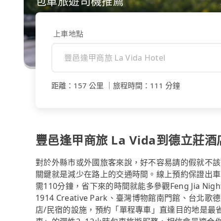
包車旅遊司機推薦
上車地點
距離
：
157 公里
｜
旅程時間
：
111 分鐘
豐邑逢甲商旅 La Vida到德立莊
對於外縣市或外國旅客來說，好不容易請的假就不該
關鍵就是減少在路上的交通時間。線上預約保證出車的trip
需110分鐘，省下來的時間就能多參觀Feng Jia Ni
1914 Creative Park、臺灣博物館南門館
店/民宿的設施，預約「單程專車」直達目的地是最