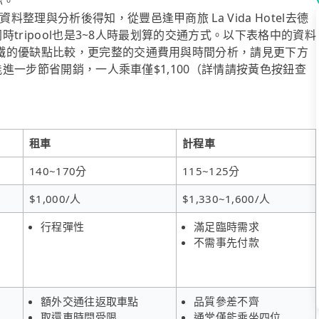
你。
理與分析後得知，從豐邑逢甲商旅 La Vida Hotel去德
時tripool也是3~8人時最划算的交通方式。以下表格中的資料
鐵的優缺點比較，更完整的交通費用與時間分析，請見更下方
能進一步節省開銷，一人乘車僅$1,100（詳情請按黃色按鈕查
租車
計程車
140~170分
115~125分
$1,000/人
$1,330~1,600/人
行程彈性
滿足臨時需求
不需事先付款
額外交通往返取車點
品質參差不齊
取還車時間受限
通常僅能乘坐四位