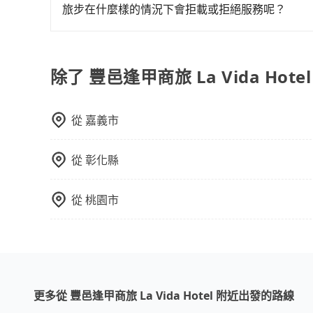
不妨趁早訂購，享受更划算的價格。
旅步在什麼樣的情況下會拒載或拒絕服務呢？
當您使用 tripool 旅步乘車日期當天，若發生以下
訂購時填寫的數量。請務必確實填寫當日實際攜帶的
同行，卻無自備或加購兒童座椅。提醒您，為了保
除了 豐邑逢甲商旅 La Vida Ho
須乘坐兒童座椅。 3) 搭乘寵物友善專車卻沒有
從
嘉義市
從
彰化縣
從
桃園市
更多從 豐邑逢甲商旅 La Vida Hotel 附近出發的路線