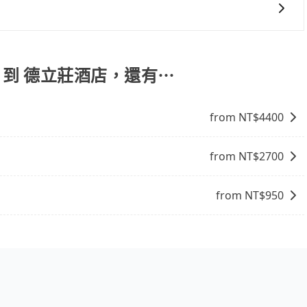
 3 項原因，司機有權拒絕服務： 1) 當日搭車人數或行李超過
行李及乘坐的總人數，包含成人及兒童／嬰幼兒。 2) 孩童
護孩童的安全，依道路交通安全規則規定，四歲以下的孩童必
tel 到 德立莊酒店，還有⋯
裝籠。避免影響行車安全，請您務將寵物置入提籠或提袋內。
from NT$
4400
from NT$
2700
from NT$
950