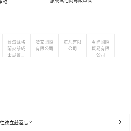
旅或其他同等級車款
車款
台灣蘇格
澄家國際
誼凡有限
君尚國際
蘭麥芽威
有限公司
公司
貿易有限
士忌會所
公司
股份有限
公司
鐵前往德立莊酒店？