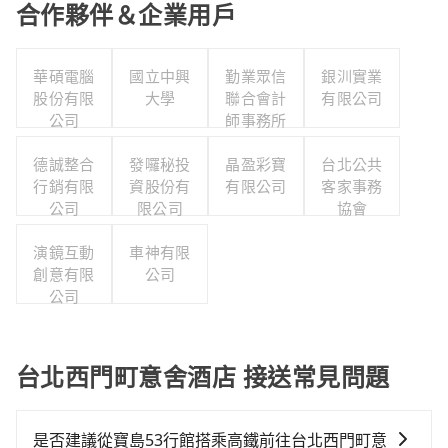
合作夥伴＆企業用戶
華碩電腦
國立中興
勤業眾信
銀汌實業
股份有限
大學
聯合會計
有限公司
公司
師事務所
德誠整合
發囉秘投
晶盈彩寶
台北公共
行銷有限
資股份有
有限公司
客家事務
公司
限公司
協會
演鏡互動
車神有限
創意有限
公司
公司
台北西門町意舍酒店 接送常見問題
是否建議從寶島53行館搭乘高鐵前往台北西門町意