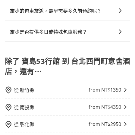
現在旅客預訂飯店已經很少透過旅行社，大多是透過
但事實恰恰相反。tripool不僅有嚴密的篩選機制，定期
短時數或者單程專車服務者，敢大聲說我們價格絕對最
意舍酒店的最佳選擇。
來預約tripool！如果你僅有兩位乘車，也可參考tripool
OTA (online travel agent) 來完成，除了可以快速依據
淘汰顧客評分較低的司機，且車輛均要求5年內新車，司
划算。網站上可直接挑選小轎車、休旅車、或九人座箱
旅步的包車旅遊，最早需要多久前預約呢？
的拼車共乘服務，最多可再節省50%的交通費用。
地區、價位、人數、特殊需求來搜尋適合的旅店與房
機也絕對不會在車內吸煙，於新冠肺炎期間也絕對全程
型車，如需10人以上巴士，請來信洽詢。
當您的行程確定後，建議盡早預訂包車服務，因為旅步
型，更重要的是通常價格是官網的6~8折，如果又有加入
配戴口罩。tripool之所以能將價格壓在市價7~8折的主
提供早鳥優惠，您越早預訂就能享有更優惠的價格。所
會員或者使用特定的信用卡，還可以累積點數做現金回
因來自於自行研發的AI車輛調度演算法，能有效降低空
旅步是否提供多日或特殊包車服務？
以不妨趁早訂購，享受更划算的價格。
饋或未來換取免費的住房。台灣人常用的線上訂房平台
車率，也就是提高俗稱「回頭車」的比例。這不僅體現
若您有多日或特殊包車需求，您可以先來信旅步，會有
有Booking.com、Agoda.com、Hotels.com、
在成本的控制，更是在傳統旺季（年假、端午、中秋、
專人回覆您。
Expedia.com、Trip.com等。正常來說，線上刷卡付款
雙十等）能用更少的司機來服務更多的旅客，意味著使
除了 寶島53行館 到 台北西門町意舍酒
完後預定就完成，事先不用電話確認空房，事後也不用
用到不熟悉的司機或者轉單給其他車行的情況比同行更
告知付款完畢，一切都能在網路上操作。但有些較冷門
低，如此便反應在服務品質的控管會更佳。但tripool網
店，還有⋯
或規模較小的飯店，有可能再多平台同時上架而發生超
站上的價格是動態的，一般來說越早預訂價格越優，且
賣的現象，便有可能到了現場卻沒房可住的窘境，所以
保證前一天中午以前均可全額取消退費，如已經決定好
在預定時要不選擇評分高、評論多的飯店，不然就是還
要從寶島53行館去台北西門町意舍酒店，請儘早下訂以
from NT$
1350
從
新竹縣
要再人工電話與飯店確認。預訂民宿方面，如不怕麻
把握最划算的價格。
煩，有些時候直接打電話問的價格可能比民宿訂房網來
from NT$
4350
從
南投縣
得便宜，但缺點就是多數要匯款並再人工確認。假如不
介意多花一點錢省下這些瑣碎的事，台灣本土的AsiaYo
from NT$
2950
從
彰化縣
或者國際Airbnb都值得推薦。