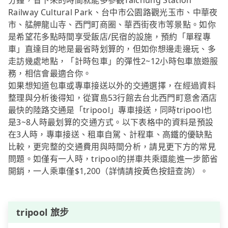
分鐘，省下來的時間就能多參觀Taichung Station
Railway Cultural Park、台中市公園路觀光玉市、中華夜
市、艋舺龍山寺、西門町商圈、華西街夜市等景點。如你
是希望花多點時間享受飯店/民宿的設施，預約「單程專
車」直達目的地是最省時划算的，但如你想邊走邊玩、多
走訪幾處地點，「計時包車」的彈性2~12小時包車旅遊服
務，相信會最適合你。
如果想知道包車或專車接送以外的交通選擇，在經過資料
整理與分析後得知，從寶島53行館去台北西門町意舍酒店
最快的陸路交通是「tripool」專車接送，同時tripool也
是3~8人時最划算的交通方式。以下表格中的資料是預設
在3人時，專車接送、租車自駕、計程車、高鐵的優缺點
比較，更完整的交通費用與時間分析，請見更下方的常見
問題。如僅有一人時，tripool的拼車共乘還能進一步節省
開銷，一人乘車僅$1,200（詳情請按黃色按鈕查詢）。
tripool 旅步