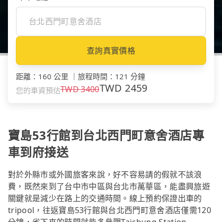
查詢真實價格
距離
：
160 公里
｜
旅程時間
：
121 分鐘
TWD
2459
TWD
3400
您的車資預估
寶島53行館到台北西門町意舍酒店專
車到府接送
對於外縣市或外國旅客來說，好不容易請的假就不該浪
費，既然來到了台中市中區與台北市萬華區，能盡興旅遊
關鍵就是減少在路上的交通時間。線上預約保證出車的
tripool，往返寶島53行館與台北西門町意舍酒店僅需120