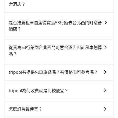
舍酒店？
若要從寶島53行館搭高鐵前往台北西門町意舍酒店，高
鐵乘坐舒適、較貴、費時！從最早06:05一直到23:03，
是否推薦租車自駕從寶島53行館去台北西門町意舍
台中-台北一天最多有105班次高鐵可搭乘。假設從寶島
酒店？
53行館 (台中市中區) 前往最靠近的台中高鐵站，叫一輛
雖然從寶島53行館到台北西門町意舍酒店可以選擇租車
計程車花費約300元、車程約25分鐘。抵達高鐵站後，
自駕，但花費可能不小。租車公司一般以天為單位計
步行進站、現場購票並於月台排隊的時間約20分鐘，再
從寶島53行館到台北西門町意舍酒店叫計程車划算
費，小轎車如Toyota Yaris、Nissan Kicks，一天租金
乘坐43~69分鐘（平均57分）的高鐵從台中站前往台北
嗎？
$1,500起，九人座如Hyundai Staria或Volkswagen
高鐵站，每人票價700元，再用15分鐘出站、等待車站
如選擇小黃直達，在台中可以透過app叫車的有55688台
T6，一天租金約$4,500，油錢（每公里約3元）、
前排班的計程車，搭上小黃後約花16分鐘、車費200元
灣大車隊、Uber、Line Taxi、Yoxi等，如果在路邊攔不
eTag（每公里約1元）、路邊停車（每小時約40元）、
後，抵達台北西門町意舍酒店 (台北市萬華區) 的目的
tripool有提供包車旅遊嗎？有價格表可參考嗎？
到車，也可考慮打電話至寶島53行館附近的計程車隊，
保險費、罰單另計。如果每日行駛里程超過200~400公
地。全程加上轉車時間共2小時13分鐘，假設3位同行，
tripool提供全台各地包括台北西門町意舍酒店與寶島53
如金鼎順計程車、國泰交通、干城衛星車隊等叫車看
里，還會額外加收100~2,000元不等的超里程費用。由
高鐵加轉乘之平均每人花費為870元。不過，台中市少部
行館的包車旅遊，從單純的單趟接送到算時間的計時包
看。依照里程跳錶計算，價格約為4,050~4,900元間，但
於絕大多數的租車公司都沒法提供甲租乙還的服務，所
tripool為何收費就是比較便宜？
分小黃司機不按表收費，看乘客是外地人便漫天喊價或
車都有，可彈性選擇2~12小時的服務，滿足家族出遊、
如改預約tripool可省高達$2,400。台中市有些計程車司
以要不當天就需往返寶島53行館與台北西門町意舍酒
恣意繞路。但如果全程使用tripool並到府專車接送，則
對於平常就有在使用長程專車接送服務的乘客來說，第
朋友聚會、婚喪喜慶等不同的需求。價格透明、無隱藏
機不按錶計費，約有27%會採現場議價，建議最好先上
店，不然就是需要一次租用多天，如此預計小轎車的花
每人平均花費約820元，費時2小時1分鐘。選擇搭乘高
一次使用tripool的會擔心價格比市價便宜不少，是不是
費用，網站試算即真實價格，免去來回電話確認。一天
網預約，以免當場被坑受騙。綜合以上，無論在價格或
怎麼訂房最便宜？
費至少$3,000、九人座$6,000起。透過app預約tripool
鐵而不預約包車，不僅每人至少額外負擔50元車資，而
因為司機素質比較差、車上會有煙味、或者車齡過大，
包車的價格可能跟其他車隊相差無幾，但是如果只需要
服務品質上，tripool都是你從寶島53行館到台北西門町
的單程專車接送才是前往旅宿最便宜方便的選擇。
且更會額外浪費12分鐘在轉乘與等車上，現在還不馬上