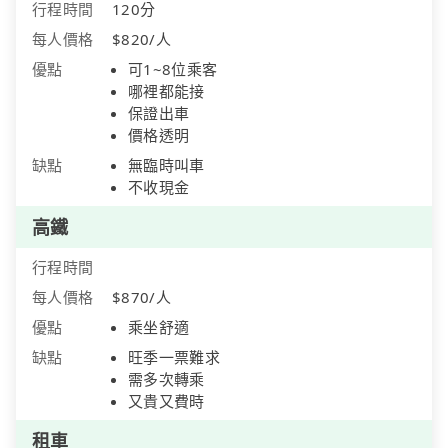
行程時間
120分
每人價格
$820/人
優點
可1~8位乘客
哪裡都能接
保證出車
價格透明
缺點
無臨時叫車
不收現金
高鐵
行程時間
每人價格
$870/人
優點
乘坐舒適
缺點
旺季一票難求
需多次轉乘
又貴又費時
租車