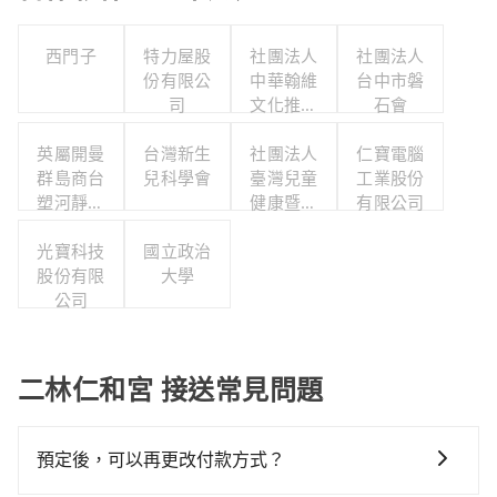
西門子
特力屋股
社團法人
社團法人
份有限公
中華翰維
台中市磐
司
文化推廣
石會
協會
英屬開曼
台灣新生
社團法人
仁寶電腦
群島商台
兒科學會
臺灣兒童
工業股份
塑河靜有
健康暨身
有限公司
限公司台
心發展協
灣分公司
光寶科技
國立政治
會
股份有限
大學
公司
二林仁和宮 接送常見問題
預定後，可以再更改付款方式？