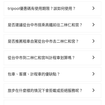
抱歉！一旦訂單成立後，付款方式是無法更改的。但您
可以在用車前一天凌晨六點前填寫取消訂單申請表，取
tripool優惠碼有使用期限？該如何使用？
消該訂單後再以其他付款方式重新預約行程即可。
旅步提供來回訂單95折優惠碼，使用期限為24小時。只
要在期限內完成去程訂購，並在結帳時輸入該折扣碼，
是否建議從台中市搭乘高鐵前往二林仁和宮？
即可直接折扣抵扣訂單費用。
若要從台中市區搭高鐵前往二林仁和宮，高鐵便宜、費
時、轉車麻煩！不過從最早一班車06:25到末班車
是否推薦租車自駕從台中市去二林仁和宮？
22:49，台中-雲林一天最多僅27班次，如果行程緊湊或
如果你有台灣駕照且對自己駕駛技術有信心，且在車上
趕不上末班車，那就該考慮預約專車接送。假設從台中
時不需要閉目養神（因為要自己開車），最重要的是你
市烏日區步行或搭乘公車前往台中高鐵站，接著在站內
從台中市到二林仁和宮叫計程車划算嗎？
當天就要來回，那在台中路邊可隨租隨借的iRent應該是
購買高鐵票、通過閘口、並在月台上等待列車的到來，
如選擇小黃直達，在台中可以透過app叫車的有55688台
你最便宜選擇。註冊完iRent的app後，可以每小時
大概又過了20分鐘，再乘坐21~23分鐘（平均22分）的
灣大車隊、Uber、Line Taxi、Yoxi等，如果在路邊攔不
$115~205承租小轎車，每公里再額外加收$3.2，從台中
高鐵從台中站前往雲林高鐵站，每人票價230元，再用5
包車、客運、計程車的優缺點？
到車，也可考慮打電話至yoxi車隊等叫車看看。依照里
市（烏日區）到二林仁和宮的花費預估為
分鐘出站、等待車站前排班的計程車，搭上小黃後約花
包車：能提供客製化的交通方式，您可以自由安排行程
程跳錶計算，價格約為1,825~2,200元間，若改選
$1,050~1,500（金額差異來自於平假日、車款差異、抵
25分鐘、車費300元後，抵達二林仁和宮 (雲林縣大埤鄉)
上、下車，不需與旅客共乘。但通常需要提前預約。 客
tripool的專車服務可再更便宜。但如果要考慮到回程，
達目的地後多久原路返回），雖已將eTag和可能的每小
旅步在什麼樣的情況下會拒載或拒絕服務呢？
的目的地。全程加上轉車時間共1小時9分鐘，假設3位同
運：最經濟實惠的交通方式，通常有固定的路線和時間
雲林縣僅有合法計程車約200輛，數量約為台中市的
時40元路邊停車費用預估進去，但額外的汽車保險與可
行，高鐵加轉乘之平均每人花費為330元。不過，台中市
當您使用 tripool 旅步乘車日期當天，若發生以下 3 項
表。不必擔心自己開車的安全風險。但是客運的班次和
2%、密度僅雙北的0.4%，其叫車的難度是雙北市的260
能的罰單都需自付。再者，和運的iRent只提供最基本的
少部分小黃司機不按表收費，看乘客是外地人便漫天喊