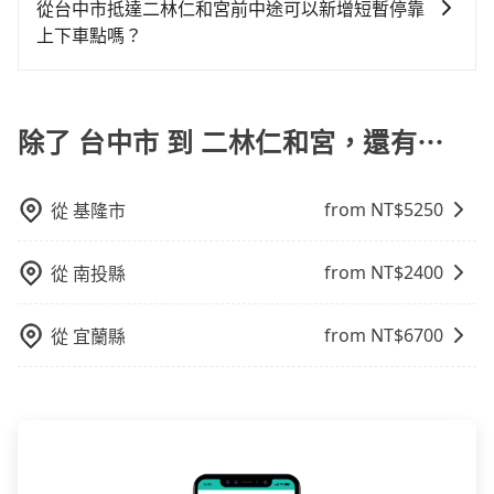
原因，司機有權拒絕服務： 1) 當日搭車人數或行李超過
行車路線可能不太頻繁。 計程車：可以隨叫隨到，並且
倍。再加上台中市有些計程車司機不按錶計費，約有
從台中市抵達二林仁和宮前中途可以新增短暫停靠
車型，如Toyota Yaris、Prius C、Vios這類乘坐體驗較
價或恣意繞路。但如果全程使用tripool並到府專車接
訂購時填寫的數量。請務必確實填寫當日實際攜帶的行
不必擔心停車位的問題。但是，計程車的費用相對較
27%會採現場議價，建議最好先上網預約，以免當場被
上下車點嗎？
差的車款，如果人數超過四位，更是沒有較大的七人座
送，則每人平均花費約650元，費時51分鐘。雖然搭乘
李及乘坐的總人數，包含成人及兒童／嬰幼兒。 2) 孩童
高，車輛選擇不如包車多，且大都屬短程接駁為主。
坑受騙。雖然台中市區到二林仁和宮的跳表小黃可能較
或九人座可供選擇，而且無人租車最令人詬病的就是車
高鐵單人車費比預約專車省錢，但卻須額外耗費18分鐘
tripool有提供多點上下車接送服務，線上預約從台中市
同行，卻無自備或加購兒童座椅。提醒您，為了保護孩
為便宜，但當你們人數超過四位時，叫兩輛計程車的費
況，打開車門才發現仍有上一組乘客遺留的垃圾或者撞
在交通時間上，所以如果你是一秒鐘幾十萬上下的商務
前往二林仁和宮的途中可備註加點。每個加點位置，前
童的安全，依道路交通安全規則規定，四歲以下的孩童
用就貴了，改預約一輛tripool的九人座廂型車最高可省
凹的車門仍未被修理，每一次租車都好像在開樂透一
人士，又或者深夜時分想趕緊回家休息的旅客，多花一
後額外里程數5公里內加收200元。雖然可能有些路線完
除了 台中市 到 二林仁和宮，還有⋯
必須乘坐兒童座椅。 3) 搭乘寵物友善專車卻沒有裝籠。
$1,100。
樣。另外，偶爾也會遇到明明已經預約了時間但上一位
點錢能讓你旅程更舒適些。再者，如人數更多，預約
全順路，但是司機多點停靠就會有額外的等待時間，收
避免影響行車安全，請您務將寵物置入提籠或提袋內。
用戶卻遲遲尚未歸還，又或者要還車時卻偏偏找不到停
tripool所平均攤提下來的每人價格價格還會更便宜划
取額外費用是必要的補償。
車位，對於急著用車或者要載其他乘客的人來說就有不
算。如果你僅有兩位乘車，也可參考tripool的拼車共乘
from NT$
5250
從
基隆市
小的風險。最後，雖然路邊隨租隨還看似方便，但實際
服務，最多可再節省50%的交通費用。
使用時還是有其區域的限制，實際可停靠的地點與你的
from NT$
2400
從
南投縣
上下車地點仍有段距離，在遇到下雨天或者載行李時，
就顯得非常不便。
from NT$
6700
從
宜蘭縣