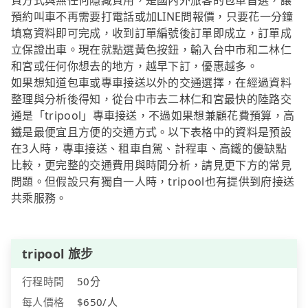
費方式與無任何隱藏費用，是國內外旅客的包車首選，讓
預約叫車不再需要打電話或加LINE問報價，只要花一分鐘
填寫資料即可完成，收到訂單編號後訂單即成立，訂單成
立保證出車。現在就點選黃色按鈕，輸入台中市和二林仁
和宮或任何你想去的地方，越早下訂，優惠越多。
如果想知道包車或專車接送以外的交通選擇，在經過資料
整理與分析後得知，從台中市去二林仁和宮最快的陸路交
通是「tripool」專車接送，不過如果想兼顧花費預算，高
鐵是最便宜且方便的交通方式。以下表格中的資料是預設
在3人時，專車接送、租車自駕、計程車、高鐵的優缺點
比較，更完整的交通費用與時間分析，請見更下方的常見
問題。但假設只有獨自一人時，tripool也有提供到府接送
共乘服務。
tripool 旅步
行程時間
50分
每人價格
$650/人