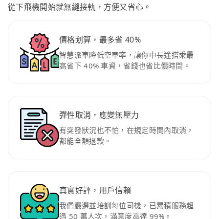
從下飛機開始就無縫接軌，方便又省心。
價格划算，最多省 40%
智慧派車降低空車率，讓你中長途搭乘最
高省下 40% 車資，省錢也省比價時間。
彈性取消，應變無壓力
有突發狀況也不怕，在規定時間內取消，
都能全額退款。
真實好評，用戶信賴
我們嚴選並培訓每位司機，已累積服務超
過 50 萬人次，滿意度高達 99%。