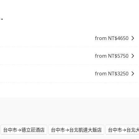
司機都會提供接送服務。不過，如果您有其他特殊要求，例如
訂車前先向客服詢問是否有相應的司機可配合，以避免後續爭
您自行決定。不過，建議可事先詢問司機是否接受。」
⋯
from NT$
4650
from NT$
5750
from NT$
3250
台中市→德立莊酒店
台中市→台北凱達大飯店
台中市→台北