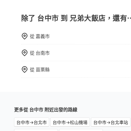
如果您需要包車前往公墓掃墓或參加告別式，一般
需要載運骨灰罈或在車上進行法事等作業，建議在
議。此外，是否需要給司機紅包或小費，則可以由
除了 台中市 到 兄弟大飯店，還有
從
嘉義市
從
台南市
從
苗栗縣
更多從 台中市 附近出發的路線
台中市→台北市
台中市→松山機場
台中市→台北車站