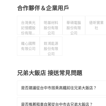
合作夥伴＆企業用戶
台灣美光
明基材料
華碩電腦
德昕實業
記憶體股
股份有限
股份有限
社
份有限公
公司
公司
司
織心國際
銓鴻能源
有限公司
股份有限
公司
兄弟大飯店 接送常見問題
是否建議從台中市搭乘高鐵前往兄弟大飯店？
若要從台中市區搭高鐵前往兄弟大飯店，高鐵乘坐舒適、
天最多有105班次高鐵可搭乘。假設從台中市西屯
是否推薦租車自駕從台中市去兄弟大飯店？