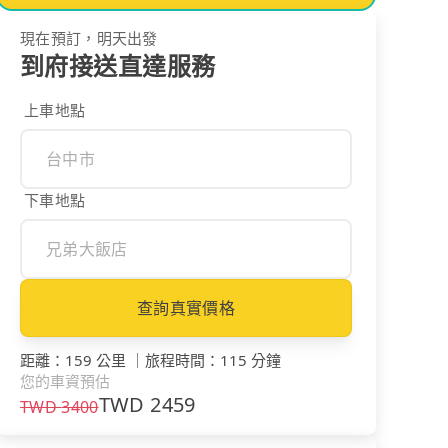
現在預訂，明天出發
到府接送直達服務
上車地點
下車地點
查詢真實價格
距離
：
159 公里
｜
旅程時間
：
115 分鐘
您的車資預估
TWD
2459
TWD
3400