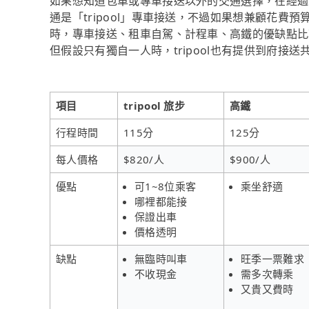
如果想知道包車或專車接送以外的交通選擇，在經過
通是「tripool」專車接送，不過如果想兼顧花費預
時，專車接送、租車自駕、計程車、高鐵的優缺點比
但假設只有獨自一人時，tripool也有提供到府接送
項目
tripool 旅步
高鐵
行程時間
115分
125分
每人價格
$820/人
$900/人
優點
可1~8位乘客
乘坐舒適
哪裡都能接
保證出車
價格透明
缺點
無臨時叫車
旺季一票難求
不收現金
需多次轉乘
又貴又費時