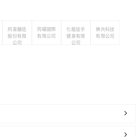
阿喜釀造
筠曜國際
化龍徒手
樂共科技
股份有限
有限公司
健身有限
有限公司
公司
公司
較貴、費時！從最早06:05一直到23:03，台中-台北一
區前往最靠近的台中高鐵站，叫一輛計程車花費約300元、車