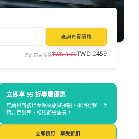
查詢真實價格
TWD
2459
TWD
3400
您的車資預估
立即享 95 折專屬優惠
無論是商務出差還是旅遊探親，來回行程一次
預訂更划算，輕鬆節省旅費！
立即預訂，享受折扣