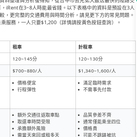
資料整理與分析後得知，從台中市去兄弟大飯店最快的陸路交
算，iRent在3~8人時能最省錢。以下表格中的資料是預設在3人
較，更完整的交通費用與時間分析，請見更下方的常見問題。
共乘服務，一人只要$1,200（詳情請按黃色按鈕查詢）。
租車
計程車
120~145分
120~130分
$700~880/人
$1,340~1,600/人
價格便宜
滿足臨時需求
行程彈性
不需事先付款
額外交通往返取車點
品質參差不齊
取還車時間受限
通常僅能乘坐四位
承擔額外風險
價格貴
需當天來回或租多天
可能不跳錶被坑