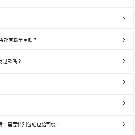
於月台排隊的時間約20分鐘，再乘坐43~69分鐘（平均57
車上時不需要閉目養神（因為要自己開車），最重要的是你當
0元，再用15分鐘出站、等待車站前排班的計程車，搭上小黃
是你最便宜選擇。註冊完iRent的app後，可以每小時
台北市松山區) 的目的地。全程加上轉車時間共2小時6分鐘，假
2，從台中市（西屯區）到兄弟大飯店的花費預估為
。不過，台中市少部分小黃司機不按表收費，看乘客是外地人便
灣大車隊、Uber、Line Taxi、Yoxi等，如果在路邊攔不
差異、抵達目的地後多久原路返回），雖已將eTag和可能的每小
到府專車接送，則每人平均花費約820元，費時1小時55分鐘。
衛星計程車、大都會衛星車隊、大都會衛星計程車等叫車看
可能的罰單都需自付。再者，和運的iRent只提供最基本的
80元車資，而且更會額外浪費11分鐘在轉乘與等車上，現在
是否都有職業駕照？
，但如改預約tripool可省高達$2,300。台中市有些計程車司
s這類乘坐體驗較差的車款，如果人數超過四位，更是沒有較大的七人座
可參考tripool的拼車共乘服務，最多可再節省50%的交通費
嚴格審查，符合職業駕駛資格的司機入隊服務，所提供之車輛
先上網預約，以免當場被坑受騙。綜合以上，無論在價格或服
是車況，打開車門才發現仍有上一組乘客遺留的垃圾或者撞凹
的最佳選擇。
樣。另外，偶爾也會遇到明明已經預約了時間但上一位用戶卻
消退款嗎？
位，對於急著用車或者要載其他乘客的人來說就有不小的風
，不論任何理由，保證全額退費，且不收取任何手續費。
用時還是有其區域的限制，實際可停靠的地點與你的上下車地
得非常不便。
系統寄出旅行業代收轉付電子收據，如果公司需要報公帳，在預約
帳，且免加收5%稅金。在收到後，可自行列印留存或報帳，
 (2) 在中長程提供最優惠的價格。 (3) 全台服務，不分城市與郊
諱？需要特別包紅包給司機？