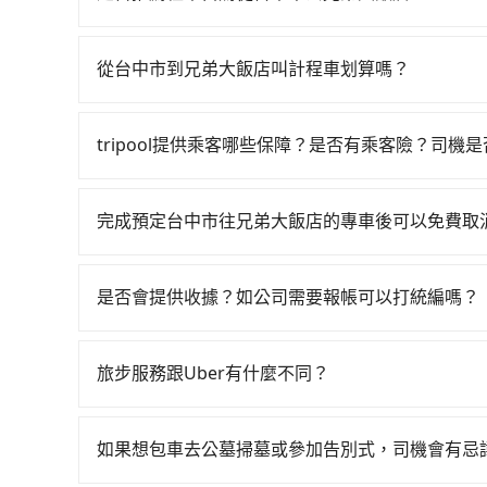
程約20分鐘。抵達高鐵站後，步行進站、現場購票並
如果你有台灣駕照且對自己駕駛技術有信心，且在
分）的高鐵從台中站前往台北高鐵站，每人票價70
天就要來回，那在台中路邊可隨租隨借的iRent應該
後約花20分鐘、車費300元後，抵達兄弟大飯店 (
從台中市到兄弟大飯店叫計程車划算嗎？
$115~205承租小轎車，每公里再額外加收$3.
設3位同行，高鐵加轉乘之平均每人花費為900元
如選擇小黃直達，在台中可以透過app叫車的有55688台
$2,100~2,650（金額差異來自於平假日、車款
漫天喊價或恣意繞路。但如果全程使用tripool並
到車，也可考慮打電話至附近的計程車隊，如天誠
時40元路邊停車費用預估進去，但額外的汽車保險與
選擇搭乘高鐵而不預約包車，不僅每人至少額外負擔
tripool提供乘客哪些保障？是否有乘客險？司機
看。依照里程跳錶計算，價格約為4,025~4,800元間
車型，如Toyota Yaris、Prius C、Vio
還不馬上來預約tripool！如果你僅有兩位乘車，也
旅步提供最高500萬的乘客險，且只接受通過旅步
機不按錶計費，約有27%會採現場議價，建議最好
或九人座可供選擇，而且無人租車最令人詬病的就
用。
也都經過細心維護及保養，以確保您的乘車安全。
務品質上，tripool都是你從台中市到兄弟大飯店
的車門仍未被修理，每一次租車都好像在開樂透一
完成預定台中市往兄弟大飯店的專車後可以免費取
遲遲尚未歸還，又或者要還車時卻偏偏找不到停車
只要在乘車前一日清晨六點以前透過電子郵件告知
險。最後，雖然路邊隨租隨還看似方便，但實際使
是否會提供收據？如公司需要報帳可以打統編嗎？
點仍有段距離，在遇到下雨天或者載行李時，就顯
在乘車結束後一週內，tripool都會透過第三方
付款前可以輸入公司的抬頭與統編，可向國稅局報
旅步服務跟Uber有什麼不同？
完全符合台灣的法律規範。
tripool 旅步具備以下特色： (1) 採事前預約制。
區。 (4) 有較為嚴謹的乘車時間與取消政策。
如果想包車去公墓掃墓或參加告別式，司機會有忌