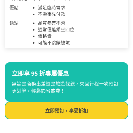
優點
滿足臨時需求
不需事先付款
缺點
品質參差不齊
通常僅能乘坐四位
價格貴
可能不跳錶被坑
立即享 95 折專屬優惠
無論是商務出差還是旅遊探親，來回行程一次預訂
更划算，輕鬆節省旅費！
立即預訂，享受折扣