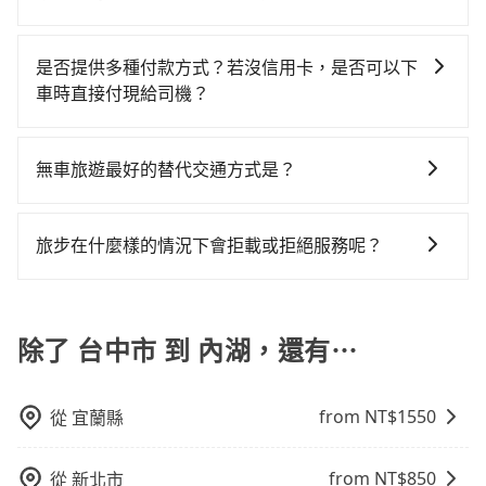
主的台灣大車隊、大都會、LINE Taxi、Uber，機場接送
程車司機不按錶計費，約有27%會採現場議價，建議最
往返台中市與內湖，不然就是需要一次租用多天，如此
意繞路。但如果全程使用tripool並到府專車接送，則每
網站上的價格已包含基本車趟所有費用，即最高 300 萬
則有肯驛、全鋒、格上租車、和運租車，包車旅遊則是
好先上網預約，以免當場被坑受騙。綜合以上，無論在
預計小轎車的花費至少$3,100、九人座$6,100起。透過
人平均花費約750元，費時1小時55分鐘。選擇搭乘高鐵
乘客險、司機小費、營業稅等，不會再有其他額外的費
KKDAY、KLOOK、叫車吧等。tripool旅步專注在長程
價格或服務品質上，tripool都是你從台中市到內湖的最
是否提供多種付款方式？若沒信用卡，是否可以下
app預約tripool的單程專車接送才是前往最便宜方便的
而不預約包車，不僅每人至少額外負擔170元車資，而且
用產生。
單程接送與跨縣市計時包車，不論從哪邊去哪裡（當然
佳選擇。
車時直接付現給司機？
選擇。
更會額外浪費13分鐘在轉乘與等車上，現在還不馬上來
也包括台中市去內湖），全台保證出車。由於有高效的
預約tripool！如果你僅有兩位乘車，也可參考tripool的
目前旅步提供多種付款方式可供選擇，包括線上刷卡
車輛調度能力，能以市價7~8折提供專車到府服務，是絕
拼車共乘服務，最多可再節省50%的交通費用。
(VISA/MasterCard/JCB)、簽帳卡 (金融信用卡) 和
大多數乘客出行的最佳選擇。
無車旅遊最好的替代交通方式是？
AFTEE 先享受後付款等。若您沒有信用卡，建議可以使
如果您沒有車，想要出門旅遊，最好的替代交通方式要
用 AFTEE 的服務，您可以在訂單成立後的14天內到超商
看您旅遊的目的地而定。您可以善用大眾運輸，例如：
櫃檯繳費，或者利用 ATM 完成匯款。
旅步在什麼樣的情況下會拒載或拒絕服務呢？
公車、捷運、客運等，或者考慮租車。如果您想要更便
當您使用 tripool 旅步乘車日期當天，若發生以下 3 項
利的出行方式，您也可以選擇使用像是旅步提供的包車
原因，司機有權拒絕服務： 1) 當日搭車人數或行李超過
服務，由專人到府接送，讓您更加輕鬆自在。
訂購時填寫的數量。請務必確實填寫當日實際攜帶的行
除了 台中市 到 內湖，還有⋯
李及乘坐的總人數，包含成人及兒童／嬰幼兒。 2) 孩童
同行，卻無自備或加購兒童座椅。提醒您，為了保護孩
from NT$
1550
從
宜蘭縣
童的安全，依道路交通安全規則規定，四歲以下的孩童
必須乘坐兒童座椅。 3) 搭乘寵物友善專車卻沒有裝籠。
避免影響行車安全，請您務將寵物置入提籠或提袋內。
from NT$
850
從
新北市