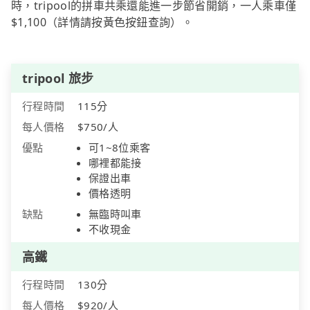
時，tripool的拼車共乘還能進一步節省開銷，一人乘車僅
$1,100（詳情請按黃色按鈕查詢）。
tripool 旅步
行程時間
115分
每人價格
$750/人
優點
可1~8位乘客
哪裡都能接
保證出車
價格透明
缺點
無臨時叫車
不收現金
高鐵
行程時間
130分
每人價格
$920/人