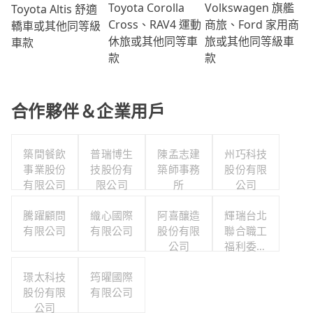
Volkswagen 旗艦
Toyota Corolla
Toyota Altis 舒適
商旅、Ford 家用商
Cross、RAV4 運動
轎車或其他同等級
旅或其他同等級車
休旅或其他同等車
車款
款
款
合作夥伴＆企業用戶
築間餐飲
普瑞博生
陳孟志建
州巧科技
事業股份
技股份有
築師事務
股份有限
有限公司
限公司
所
公司
騰躍顧問
織心國際
阿喜釀造
輝瑞台北
有限公司
有限公司
股份有限
聯合職工
公司
福利委員
會
璟太科技
筠曜國際
股份有限
有限公司
公司