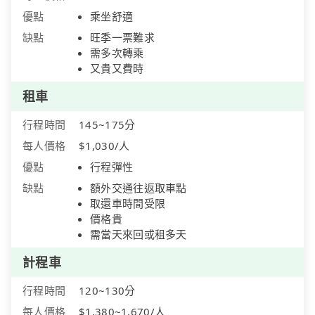
優點
乘坐舒適
缺點
旺季一票難求
需多次轉乘
又貴又費時
租車
行程時間
145~175分
每人價格
$1,030/人
優點
行程彈性
缺點
額外交通往返取車點
取還車時間受限
價格貴
需當天來回或租多天
計程車
行程時間
120~130分
每人價格
$1,380~1,670/人