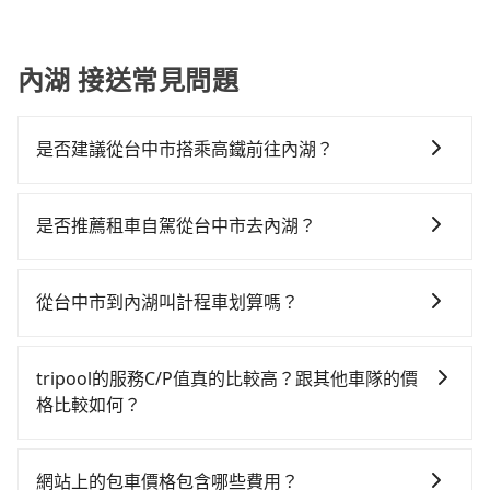
內湖 接送常見問題
是否建議從台中市搭乘高鐵前往內湖？
若要從台中市區搭高鐵前往內湖，高鐵乘坐舒適、較
貴、費時！從最早06:05一直到23:03，台中-南港一天最
是否推薦租車自駕從台中市去內湖？
多有103班次高鐵可搭乘。假設從台中市西屯區前往最靠
雖然從台中市到內湖可以選擇租車自駕，但花費可能不
近的台中高鐵站，叫一輛計程車花費約300元、車程約
小。租車公司一般以天為單位計費，小轎車如Toyota
20分鐘。抵達高鐵站後，步行進站、現場購票並於月台
從台中市到內湖叫計程車划算嗎？
Yaris、Nissan Kicks，一天租金$1,500起，九人座如
排隊的時間約20分鐘，再乘坐54~81分鐘（平均68分）
如選擇小黃直達，在台中可以透過app叫車的有55688台
Hyundai Staria或Volkswagen T6，一天租金約
的高鐵從台中站前往南港高鐵站，每人票價750元，再用
灣大車隊、Uber、Line Taxi、Yoxi等，如果在路邊攔不
$4,500，油錢（每公里約3元）、eTag（每公里約1
10分鐘出站、等待車站前排班的計程車，搭上小黃後約
tripool的服務C/P值真的比較高？跟其他車隊的價
到車，也可考慮打電話至附近的計程車隊，如大都會衛
元）、路邊停車（每小時約40元）、保險費、罰單另
花15分鐘、車費200元後，抵達台北市內湖區的目的
格比較如何？
星車隊、TND皇家多元化計程車、天誠衛星計程車等叫
計。如果每日行駛里程超過200~400公里，還會額外加
地。全程加上轉車時間共2小時8分鐘，假設3位同行，高
在服務品質許可下，乘客當然希望價格越便宜越好，而
車看看。依照里程跳錶計算，價格約為4,150~5,000元
收100~2,000元不等的超里程費用。由於絕大多數的租
鐵加轉乘之平均每人花費為920元。不過，台中市少部分
市場上稍具規模且合法經營的業者，有以短程與城市為
間，但如改預約tripool可省高達$2,700。台中市有些計
車公司都沒法提供甲租乙還的服務，所以要不當天就需
網站上的包車價格包含哪些費用？
小黃司機不按表收費，看乘客是外地人便漫天喊價或恣