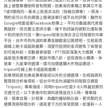
人直接接單，而不是透過車行或旅行社安排，很有可能在
路上被警察攔檢時會有問題，如果來的車輛之車牌又不是
T或R開頭的，基本上就是非法的（俗稱白牌車）。再來，
預約前可以先在網路上搜尋該車行或平台的評價，雖然在
Google地圖或者Facebook粉專上，平均分數越高代表服
務越好，但也要注意評分數，幾千則評論的絕對比僅有幾
十則的來的可信。像tripool就是台灣合法公司經營的叫車
平台，台中市到內湖的車費金額都是公開透明，交易是透
過線上刷卡或超商繳費，清楚可追朔的金流避免了收現金
的可能糾紛。活動展會接駁，PTT與部落客大力推薦，無
論是雨天備案交通，敢說市價八折，並保證有小轎車、休
旅車、九座車供選擇，還可加價選購大件物品運送。
tripool可線上刷卡或超商繳費。
如果想知道包車或專車接送以外的交通選擇，在經過資料
整理與分析後得知，從台中市去內湖最快的陸路交通是
「tripool」專車接送，同時tripool也是3~8人時最划算的
交通方式。以下表格中的資料是預設在3人時，專車接
送、租車自駕、計程車、高鐵的優缺點比較，更完整的交
通費用與時間分析，請見更下方的常見問題。如僅有一人