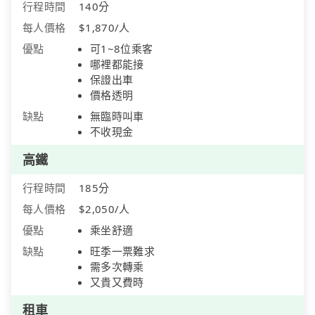
行程時間
140分
每人價格
$1,870/人
優點
可1~8位乘客
哪裡都能接
保證出車
價格透明
缺點
無臨時叫車
不收現金
高鐵
行程時間
185分
每人價格
$2,050/人
優點
乘坐舒適
缺點
旺季一票難求
需多次轉乘
又貴又費時
租車