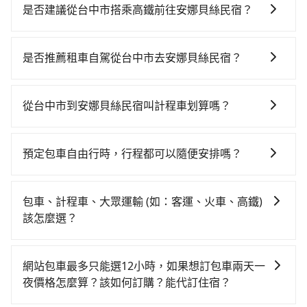
是否建議從台中市搭乘高鐵前往安娜貝絲民宿？
若要從台中市區搭高鐵前往安娜貝絲民宿，高鐵較貴、
費時！從最早06:05一直到23:03，台中-南港一天最多有
是否推薦租車自駕從台中市去安娜貝絲民宿？
103班次高鐵可搭乘。假設從台中市沙鹿區前往最靠近的
如果你有台灣駕照且對自己駕駛技術有信心，且在車上
台中高鐵站，叫一輛計程車花費約900元、車程約35分
時不需要閉目養神（因為要自己開車），最重要的是你
鐘。抵達高鐵站後，步行進站、現場購票並於月台排隊
從台中市到安娜貝絲民宿叫計程車划算嗎？
當天就要來回，那在台中路邊可隨租隨借的iRent應該是
的時間約20分鐘，再乘坐54~81分鐘（平均68分）的高
如選擇小黃直達，在台中可以透過app叫車的有55688台
你最便宜選擇。註冊完iRent的app後，可以每小時
鐵從台中站前往南港高鐵站，每人票價750元，再用10
灣大車隊、Uber、Line Taxi、Yoxi等。依照里程跳錶計
$115~205承租小轎車，每公里再額外加收$3.2，從台中
分鐘出站、等待車站前排班的計程車，搭上小黃後約花
預定包車自由行時，行程都可以隨便安排嗎？
算，價格約為5,300~6,400元間，但如改預約tripool可
市（沙鹿區）到安娜貝絲民宿的花費預估為
60分鐘、車費1,700元後，抵達安娜貝絲民宿 (宜蘭縣五
只要不超出您選用的用車時間及行程總公里數，且行程
省高達$2,700。但如果要考慮到回程，宜蘭縣僅有合法
$2,650~3,300（金額差異來自於平假日、車款差異、抵
結鄉) 的目的地。全程加上轉車時間共3小時6分鐘，假設
沒有到達海拔1500公里以上的山區，行程都是可以依照
計程車約750輛，數量約為台中市的10%、密度僅雙北的
達目的地後多久原路返回），雖已將eTag和可能的每小
包車、計程車、大眾運輸 (如：客運、火車、高鐵)
2位同行，高鐵加轉乘之平均每人花費為2,050元。不
您的需求安排的。
0.9%，其叫車的難度是雙北市的120倍。再加上台中市
時40元路邊停車費用預估進去，但額外的汽車保險與可
該怎麼選？
過，台中市少部分小黃司機不按表收費，看乘客是外地
有些計程車司機不按錶計費，約有27%會採現場議價，
能的罰單都需自付。再者，和運的iRent只提供最基本的
人便漫天喊價或恣意繞路。但如果全程使用tripool並到
在選擇交通方式時，您可依下列建議的考慮因素做選
建議最好先上網預約，以免當場被坑受騙。綜合以上，
車型，如Toyota Yaris、Prius C、Vios這類乘坐體驗較
府專車接送，則每人平均花費約1,870元，費時2小時19
擇： 預算：不同交通工具價格不同，可先確定您的預
無論在價格或服務品質上，tripool都是你從台中市到安
網站包車最多只能選12小時，如果想訂包車兩天一
差的車款，如果人數超過四位，更是沒有較大的七人座
分鐘。選擇搭乘高鐵而不預約包車，不僅每人至少額外
算。計程車最貴，而大眾運輸通常較便宜。 行程：需多
娜貝絲民宿的最佳選擇。
夜價格怎麼算？該如何訂購？能代訂住宿？
或九人座可供選擇，而且無人租車最令人詬病的就是車
負擔180元車資，而且更會額外浪費47分鐘在轉乘與等
點停留的行程建議可選可客製化行程的包車，如果時間
況，打開車門才發現仍有上一組乘客遺留的垃圾或者撞
車上，現在還不馬上來預約tripool！如果你是獨自一人