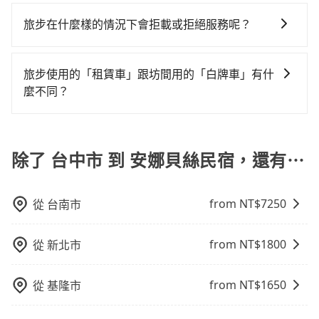
旅步的包車服務是以一天一張訂單的方式計算，如果您
比較寬鬆且不介意耗時轉乘可選大眾運輸或較貴的計程
凹的車門仍未被修理，每一次租車都好像在開樂透一
乘車，也可參考tripool的拼車共乘服務，最多可再節省
需要連續兩天的包車服務，可以在官網上分開預定兩天
車。 旅行人數：人數多時包車較方便舒適且每個人攤提
旅步在什麼樣的情況下會拒載或拒絕服務呢？
樣。另外，偶爾也會遇到明明已經預約了時間但上一位
50%的交通費用。
的行程。另外，目前旅步只提供接送服務，暫不提供代
下來的車資也比較便宜，人數少可搭乘大眾運輸或計程
用戶卻遲遲尚未歸還，又或者要還車時卻偏偏找不到停
當您使用 tripool 旅步乘車日期當天，若發生以下 3 項
訂住宿服務。
車。 時間：需在特定時間到達目的地可選包車或計程
車位，對於急著用車或者要載其他乘客的人來說就有不
原因，司機有權拒絕服務： 1) 當日搭車人數或行李超過
車，不趕時間即可選用大眾運輸。 便利性：需要便利性
旅步使用的「租賃車」跟坊間用的「白牌車」有什
小的風險。最後，雖然路邊隨租隨還看似方便，但實際
訂購時填寫的數量。請務必確實填寫當日實際攜帶的行
和方便性可選包車和計程車，喜歡探險和體驗當地文化
麼不同？
使用時還是有其區域的限制，實際可停靠的地點與你的
李及乘坐的總人數，包含成人及兒童／嬰幼兒。 2) 孩童
則可搭乘大眾運輸。
上下車地點仍有段距離，在遇到下雨天或者載行李時，
旅步所使用的是符合政府法規的租賃車，車牌以白底黑
同行，卻無自備或加購兒童座椅。提醒您，為了保護孩
就顯得非常不便。
字的「R」開頭，受車隊嚴格管理及審核後才可入隊，成
童的安全，依道路交通安全規則規定，四歲以下的孩童
為旅步貴賓服務用車。與一些私家車充當營業用車違法
除了 台中市 到 安娜貝絲民宿，還有⋯
必須乘坐兒童座椅。 3) 搭乘寵物友善專車卻沒有裝籠。
接載的「白牌車」不同。旅步所使用的車輛合法且符合
避免影響行車安全，請您務將寵物置入提籠或提袋內。
相關法規。
from NT$
7250
從
台南市
from NT$
1800
從
新北市
from NT$
1650
從
基隆市