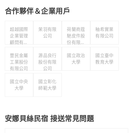
合作夥伴＆企業用戶
超越國際
茉羽有限
荷蘭商蔻
秞希實業
企業管理
公司
馳皮件股
有限公司
顧問有限
份有限公
公司
司
豐民金屬
源品良行
國立政治
國立臺中
工業股份
股份有限
大學
教育大學
有限公司
公司
國立中央
國立彰化
大學
師範大學
安娜貝絲民宿 接送常見問題