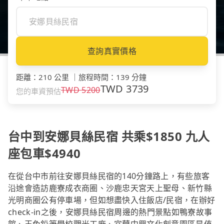
查詢真實價格
距離
：
210 公里
｜
旅程時間
：
139 分鐘
TWD
3739
TWD
5200
您的車資預估
台中到安娜貝絲民宿 共乘$1850 九人
座包車$4940
在從台中市前往安娜貝絲民宿的140分鐘路上，有些旅客
沿途會造訪鹿寮成衣商圈、沙鹿忠天宮天上聖母、新竹縣
光明商圈公有停車場，但如想盡快入住飯店/民宿，在辦好
check-in之後，安娜貝絲民宿周邊的熱門景點如鴨寮故事