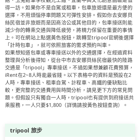
館、玉兔鉛筆學校觀光工廠、宜蘭中興文化創意園區是值
得一訪。如果你不是自駕或租車，包車旅遊還是最方便的
選擇，不用煩惱停車問題又可彈性安排。假如你去安娜貝
絲民宿並非旅遊而是因商洽公或其他目的，包車接送則能
減少你的轉乘交通與降低疲勞，將精力保留在重要的事情
上。可在網站上點選黃色按鈕，跳轉至tripool官網後選擇
「計時包車」，就可依照旅客的需求預約叫車。
如果想知道包車或專車接送以外的交通選擇，在經過資料
整理與分析後得知，從台中市去安娜貝絲民宿最快的陸路
交通是「tripool」專車接送，不過如果想兼顧花費預算，
iRent在2~8人時能最省錢。以下表格中的資料是預設在2
人時，專車接送、租車自駕、計程車、高鐵的優缺點比
較，更完整的交通費用與時間分析，請見更下方的常見問
題。但假設只有獨自一人時，tripool也有提供到府接送共
乘服務，一人只要$1,800（詳情請按黃色按鈕查詢）。
tripool 旅步