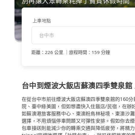
別再讓大眾轉乘耗掉了寶貴休假時間
上車地點
距離
：
226 公里
｜
旅程時間
：
159 分鐘
台中到煙波大飯店蘇澳四季雙泉館 九
在從台中市前往煙波大飯店蘇澳四季雙泉館的160
院、臺中綠美圖，但如想盡快入住飯店/民宿，在辦好c
如蘇澳港旅客服務中心、東澳粉鳥林秘境、東澳沙灘
選擇，不用煩惱停車問題又可彈性安排。假如你去煙
包車接送則能減少你的轉乘交通與降低疲勞，將精力