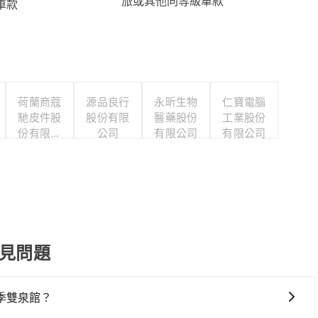
旅或其他同等級車款
車款
荷蘭商蔻
源品良行
永昕生物
仁寶電腦
馳皮件股
股份有限
醫藥股份
工業股份
份有限公
公司
有限公司
有限公司
司
常見問題
季雙泉館？