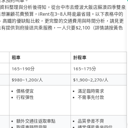
的需求預約叫車。
資料整理與分析後得知，從台中市去煙波大飯店蘇澳四季雙泉
果想兼顧花費預算，iRent在3~8人時能最省錢。以下表格中的
、高鐵的優缺點比較，更完整的交通費用與時間分析，請見更
也有提供到府接送共乘服務，一人只要$2,100（詳情請按黃色
租車
計程車
165~190分
165~175分
$980~1,200/人
$1,900~2,270/人
價格便宜
滿足臨時需求
行程彈性
不需事先付款
額外交通往返取車點
品質參差不齊
取還車時間受限
通常僅能乘坐四位