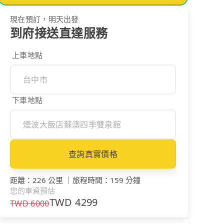
現在預訂，明天出發
到府接送直達服務
上車地點
下車地點
查詢真實價格
距離
：
226 公里
｜
旅程時間
：
159 分鐘
您的車資預估
TWD
4299
TWD
6000