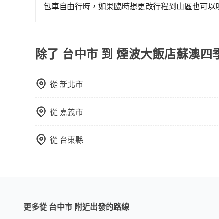
區、價位、人數、特殊需求來搜尋適合的旅店與房型
包車自由行時，如果臨時想更改行程到山區也可以
或者使用特定的信用卡，還可以累積點數做現金回
可以的，當您的旅程需要穿越山區或是高海拔地區時
Booking.com、Agoda.com、Hotels.com
額外的費用收取。但是，這些費用會在您下訂單後
就完成，事先不用電話確認空房，事後也不用告知
會透過Email的方式向您說明收費細節，讓您能更
除了 台中市 到 煙波大飯店蘇澳
的飯店，有可能再多平台同時上架而發生超賣的現
選擇評分高、評論多的飯店，不然就是還要再人工
打電話問的價格可能比民宿訂房網來得便宜，但缺
從
新北市
這些瑣碎的事，台灣本土的AsiaYo或者國際Airbn
從
嘉義市
從
台東縣
更多從 台中市 附近出發的路線