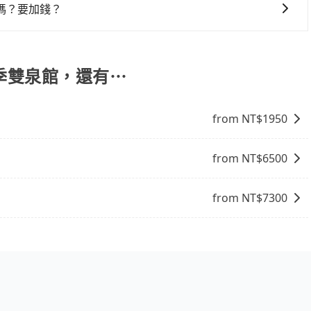
，更重要的是通常價格是官網的6~8折，如果又有加入會員
嗎？要加錢？
饋或未來換取免費的住房。台灣人常用的線上訂房平台有
，旅步可能會根據行經的路線是否超過海拔1500公尺來進行
、Expedia.com、Trip.com等。正常來說，線上刷卡付款完後預定
、出發前先與您進行確認，確保您明確知道所有的費用。我們
付款完畢，一切都能在網路上操作。但有些較冷門或規模較小
放心地享受旅步為您提供的服務。
四季雙泉館，還有⋯
象，便有可能到了現場卻沒房可住的窘境，所以在預定時要不
電話與飯店確認。預訂民宿方面，如不怕麻煩，有些時候直接
點就是多數要匯款並再人工確認。假如不介意多花一點錢省下
from NT$
1950
b都值得推薦。
from NT$
6500
from NT$
7300