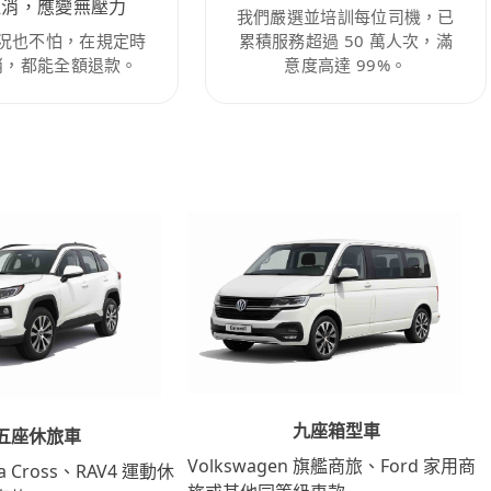
取消，應變無壓力
我們嚴選並培訓每位司機，已
況也不怕，在規定時
累積服務超過 50 萬人次，滿
消，都能全額退款。
意度高達 99%。
九座箱型車
五座休旅車
Volkswagen 旗艦商旅、Ford 家用商
lla Cross、RAV4 運動休