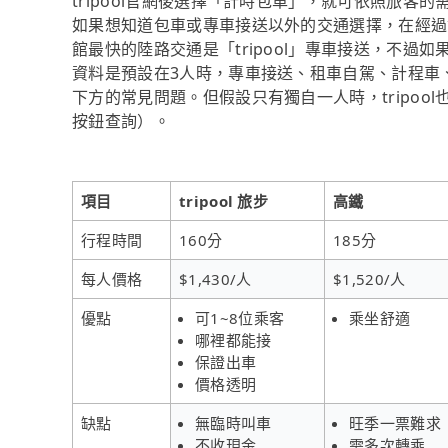
tripool官網後選擇「計時包車」，就可依照旅客
如果想知道包車或專車接送以外的交通選擇，在經過
館最快的陸路交通是「tripool」專車接送，不過如
資料是預設在3人時，專車接送、租車自駕、計程車
下方的常見問題。但假設只有獨自一人時，tripool
按鈕查詢）。
項目
tripool 旅步
高鐵
行程時間
160分
185分
每人價格
$1,430/人
$1,520/人
優點
可1~8位乘客
乘坐舒適
哪裡都能接
保證出車
價格透明
缺點
無臨時叫車
旺季一票難求
不收現金
需多次轉乘