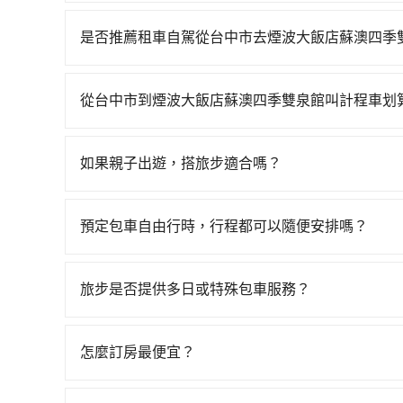
若要從台中市區搭高鐵前往煙波大飯店蘇澳四季雙泉館，
港一天最多有103班次高鐵可搭乘。假設從台中市
是否推薦租車自駕從台中市去煙波大飯店蘇澳四季
元、車程約20分鐘。抵達高鐵站後，步行進站、現場
如果你有台灣駕照且對自己駕駛技術有信心，且在
均68分）的高鐵從台中站前往南港高鐵站，每人票
天就要來回，那在台中路邊可隨租隨借的iRent應該
小黃後約花70分鐘、車費2,000元後，抵達煙波大
從台中市到煙波大飯店蘇澳四季雙泉館叫計程車划
$115~205承租小轎車，每公里再額外加收$3.
時間共3小時4分鐘，假設3位同行，高鐵加轉乘之平
如選擇小黃直達，在台中可以透過app叫車的有55688台
為$2,950~3,600（金額差異來自於平假日、車
收費，看乘客是外地人便漫天喊價或恣意繞路。但如果
到車，也可考慮打電話至附近的計程車隊，如聯美
小時40元路邊停車費用預估進去，但額外的汽車保險
1,430元，費時2小時39分鐘。選擇搭乘高鐵而
如果親子出遊，搭旅步適合嗎？
里程跳錶計算，價格約為5,700~6,800元間，但如改
的車型，如Toyota Yaris、Prius C、Vi
費25分鐘在轉乘與等車上，現在還不馬上來預約trip
適合的，另外旅步也特別為您心愛的寶貝準備了兒童座
僅有合法計程車約750輛，數量約為台中市的10%、
座或九人座可供選擇，而且無人租車最令人詬病的
務，最多可再節省50%的交通費用。
出遊時安全更有保障。
上台中市有些計程車司機不按錶計費，約有27%會
凹的車門仍未被修理，每一次租車都好像在開樂透
預定包車自由行時，行程都可以隨便安排嗎？
以上，無論在價格或服務品質上，tripool都是
卻遲遲尚未歸還，又或者要還車時卻偏偏找不到停
只要不超出您選用的用車時間及行程總公里數，且行
險。最後，雖然路邊隨租隨還看似方便，但實際使
的需求安排的。
旅步是否提供多日或特殊包車服務？
點仍有段距離，在遇到下雨天或者載行李時，就顯
若您有多日或特殊包車需求，您可以先來信旅步，
怎麼訂房最便宜？
現在旅客預訂飯店已經很少透過旅行社，大多是透過OTA (