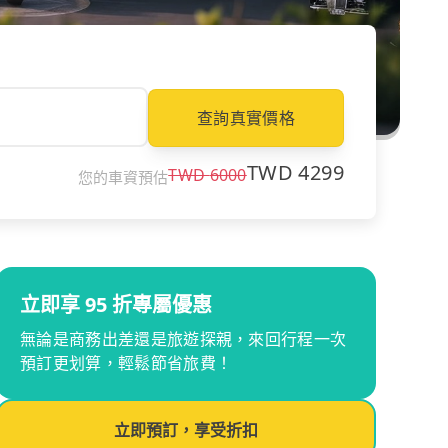
查詢真實價格
TWD
4299
TWD
6000
您的車資預估
立即享 95 折專屬優惠
無論是商務出差還是旅遊探親，來回行程一次
預訂更划算，輕鬆節省旅費！
立即預訂，享受折扣