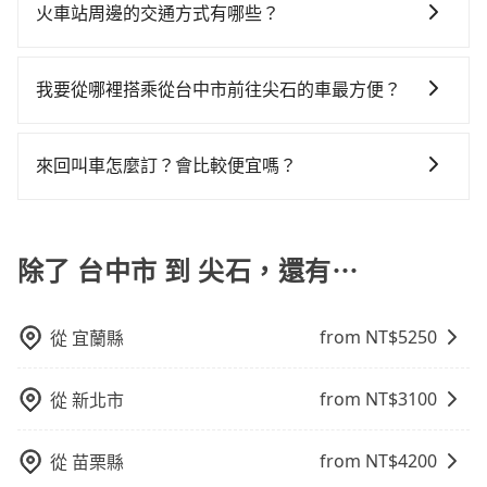
9人以上之廂型車，其實屬違法。在現行法律下，營業小
多個地點間來回穿梭的客戶，例如市區觀光、商務差旅
的1.3%，其叫車的難度是雙北市的80倍。再加上台中市
火車站周邊的交通方式有哪些？
Yaris、Prius C、Vios這類乘坐體驗較差的車款，如果人
660元，費時1小時45分鐘。選擇搭乘高鐵而不預約包
客車最多座位數量就是9人，如扣掉司機就只能乘坐8位
等。 點到點包車：點到點包車是按照里程和目的地來計
有些計程車司機不按錶計費，約有27%會採現場議價，
數超過四位，更是沒有較大的七人座或九人座可供選
車，不僅每人至少額外負擔50元車資，而且更會額外浪
火車站通常是城市的交通樞紐，以下是火車站常見交通
乘客，如果要10人以上就是營業大客車的範疇，也就是
費，客戶可以預先告知出發地點A到目的地B，會根據路
建議最好先上網預約，以免當場被坑受騙。雖然台中市
擇，而且無人租車最令人詬病的就是車況，打開車門才
費12分鐘在轉乘與等車上，現在還不馬上來預約
方式： 公車或客運：乘坐公車或客運到達或離開火車
中型巴士或大型遊覽車。非法改裝的車輛，不僅與車輛
線和里程來計算費用。這種服務通常適用於單程或從一
我要從哪裡搭乘從台中市前往尖石的車最方便？
區到尖石的跳表小黃可能較為便宜，但當你們人數超過
發現仍有上一組乘客遺留的垃圾或者撞凹的車門仍未被
tripool！如果你是三人以下要乘車，也可參考tripool的
站，相對便宜經濟。 計程車：乘坐計程車到達或離開火
行照不符，連司機的駕照都會不符。在路上被警察盤查
個城市到另一個城市的長途包車。
四位時，叫兩輛計程車的費用就貴了，若改選tripool的
修理，每一次租車都好像在開樂透一樣。另外，偶爾也
拼車共乘服務，最多可再節省50%的交通費用。
tripool提供到府專車接送服務，不論在台灣本島哪個角
車站，方便快捷但昂貴。 捷運/輕軌：通過捷運或輕軌到
請下車終止行程事小，如果發生意外，保險公司可不予
專車服務可再更便宜。
會遇到明明已經預約了時間但上一位用戶卻遲遲尚未歸
落，只要有路能到、Google地圖上能標註、GPS上能找
達或離開火車站，快捷便利。 包車：預定包車到達或離
賠償就事大了。千萬別為了省小錢而把朋友親人的安全
來回叫車怎麼訂？會比較便宜嗎？
還，又或者要還車時卻偏偏找不到停車位，對於急著用
得到，我們就保證發車。直接在官網上輸入住家地址、
開火車站，是最便利的，無需與人共乘、快速抵達。
給賭上。通常人數沒有超過10位，建議預約一台九人座
車或者要載其他乘客的人來說就有不小的風險。最後，
為了乘客未來可能的訂單修改或取消，每筆訂單只含一
辦公大樓、飯店民宿、各地車站、機場航廈、甚至風景
與一台小轎車比較划算，如人數超過12位就一定是叫一
雖然路邊隨租隨還看似方便，但實際使用時還是有其區
趟車的資訊，所以如果需要來回叫車，請分兩筆訂單預
區，我們司機都會依照訂單上的資訊依約接送。
台中巴比較方便。但也有例外，比方說有些山區或路段
域的限制，實際可停靠的地點與你的上下車地點仍有段
定。至於價格已經市場最優惠，並無特別針對來回車趟
除了 台中市 到 尖石，還有⋯
是禁止大客車通行的，建議在預定時最好先與車行或平
距離，在遇到下雨天或者載行李時，就顯得非常不便。
做額外折扣，但如果手上有優惠代碼，歡迎直接使用，
台確認。
不限單程或來回。
from NT$
5250
從
宜蘭縣
from NT$
3100
從
新北市
from NT$
4200
從
苗栗縣