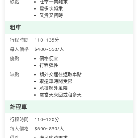
缺點
旺季一票難求
需多次轉乘
又貴又費時
租車
行程時間
110~135分
每人價格
$400~550/人
優點
價格便宜
行程彈性
缺點
額外交通往返取車點
取還車時間受限
承擔額外風險
需當天來回或租多天
計程車
行程時間
110~120分
每人價格
$690~830/人
優點
滿足臨時需求