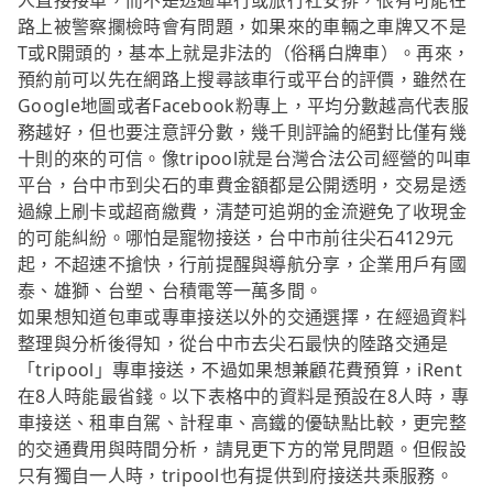
人直接接單，而不是透過車行或旅行社安排，很有可能在
路上被警察攔檢時會有問題，如果來的車輛之車牌又不是
T或R開頭的，基本上就是非法的（俗稱白牌車）。再來，
預約前可以先在網路上搜尋該車行或平台的評價，雖然在
Google地圖或者Facebook粉專上，平均分數越高代表服
務越好，但也要注意評分數，幾千則評論的絕對比僅有幾
十則的來的可信。像tripool就是台灣合法公司經營的叫車
平台，台中市到尖石的車費金額都是公開透明，交易是透
過線上刷卡或超商繳費，清楚可追朔的金流避免了收現金
的可能糾紛。哪怕是寵物接送，台中市前往尖石4129元
起，不超速不搶快，行前提醒與導航分享，企業用戶有國
泰、雄獅、台塑、台積電等一萬多間。
如果想知道包車或專車接送以外的交通選擇，在經過資料
整理與分析後得知，從台中市去尖石最快的陸路交通是
「tripool」專車接送，不過如果想兼顧花費預算，iRent
在8人時能最省錢。以下表格中的資料是預設在8人時，專
車接送、租車自駕、計程車、高鐵的優缺點比較，更完整
的交通費用與時間分析，請見更下方的常見問題。但假設
只有獨自一人時，tripool也有提供到府接送共乘服務。