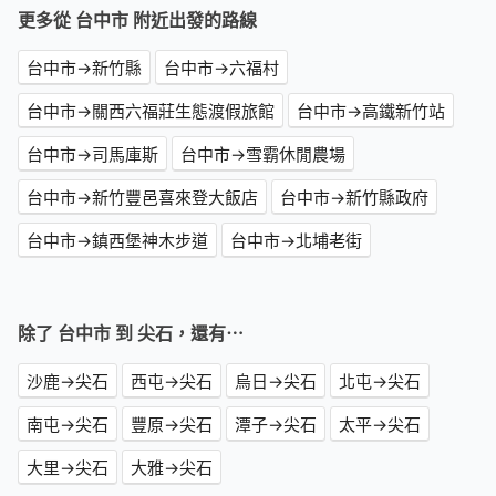
更多從 台中市 附近出發的路線
台中市→新竹縣
台中市→六福村
台中市→關西六福莊生態渡假旅館
台中市→高鐵新竹站
台中市→司馬庫斯
台中市→雪霸休閒農場
台中市→新竹豐邑喜來登大飯店
台中市→新竹縣政府
台中市→鎮西堡神木步道
台中市→北埔老街
除了 台中市 到 尖石，還有⋯
沙鹿→尖石
西屯→尖石
烏日→尖石
北屯→尖石
南屯→尖石
豐原→尖石
潭子→尖石
太平→尖石
大里→尖石
大雅→尖石