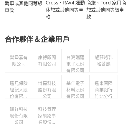
商旅、Ford 家用商
Cross、RAV4 運動
轎車或其他同等級
旅或其他同等級車
休旅或其他同等車
車款
款
款
合作夥伴＆企業用戶
營堡嘉有
康搏顧問
台灣瑞薩
龍莊烤乳
限公司
有限公司
電子股份
豬餐廳
有限公司
遠見保險
博磊科技
基佳電子
遠東國際
經紀人股
股份有限
材料股份
商業銀行
份有限公
公司
有限公司
竹北分行
司
瑋祥科技
科技管理
股份有限
家網路事
公司
業股份有
限公司