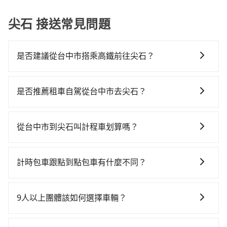
尖石 接送常見問題
是否建議從台中市搭乘高鐵前往尖石？
若要從台中市區搭高鐵前往尖石，高鐵較貴、費時！從
最早06:05一直到22:59，台中-新竹一天最多有63班次高
是否推薦租車自駕從台中市去尖石？
鐵可搭乘。假設從台中市西屯區前往最靠近的台中高鐵
如果你有台灣駕照且對自己駕駛技術有信心，且在車上
站，叫一輛計程車花費約300元、車程約20分鐘。抵達
時不需要閉目養神（因為要自己開車），最重要的是你
高鐵站後，步行進站、現場購票並於月台排隊的時間約
從台中市到尖石叫計程車划算嗎？
當天就要來回，那在台中路邊可隨租隨借的iRent應該是
20分鐘，再乘坐23~34分鐘（平均28分）的高鐵從台中
如選擇小黃直達，在台中可以透過app叫車的有55688台
你最便宜選擇。註冊完iRent的app後，可以每小時
站前往新竹高鐵站，每人票價410元，再用5分鐘出站、
灣大車隊、Uber、Line Taxi、Yoxi等，如果在路邊攔不
$115~205承租小轎車，每公里再額外加收$3.2，從台中
等待車站前排班的計程車，搭上小黃後約花50分鐘、車
計時包車跟點到點包車有什麼不同？
到車，也可考慮打電話至附近的計程車隊，如TND皇家
市（西屯區）到尖石的花費預估為$1,600~2,200（金額
費900元後，抵達新竹縣尖石鄉的目的地。全程加上轉車
計時包車和點到點包車都是包車服務的形式，但有一些
多元化計程車、大都會衛星計程車、龍興計程車行永福
差異來自於平假日、車款差異、抵達目的地後多久原路
時間共1小時57分鐘，假設8位同行，高鐵加轉乘之平均
不同之處： 計時包車：計時包車是按照用車時間來計
站無線車隊等叫車看看。依照里程跳錶計算，價格約為
返回），雖已將eTag和可能的每小時40元路邊停車費用
9人以上團體該如何選擇車輛？
每人花費為710元。不過，台中市少部分小黃司機不按表
費，通常以每小時為單位，客戶可以根據自己的需要預
2,750~3,300元間。但如果要考慮到回程，新竹縣僅有合
預估進去，但額外的汽車保險與可能的罰單都需自付。
收費，看乘客是外地人便漫天喊價或恣意繞路。但如果
在Line群組或Facebook社團裡，有司機標榜能提供乘坐
定一定時間的包車服務。這種服務適用於需要在城市內
法計程車約730輛，數量約為台中市的10%、密度僅雙北
再者，和運的iRent只提供最基本的車型，如Toyota
全程使用tripool並到府專車接送，則每人平均花費約