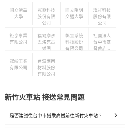
國立清華
寬亞科技
國立陽明
瑋祥科技
大學
股份有限
交通大學
股份有限
公司
公司
鉅亨事業
福爾摩沙
帆宣系統
社團法人
有限公司
巴洛克古
科技股份
台中市基
樂團
有限公司
督教旌旗
協會
冠綸工業
台灣應用
有限公司
材料股份
有限公司
新竹火車站 接送常見問題
是否建議從台中市搭乘高鐵前往新竹火車站？
若要從台中市區搭高鐵前往新竹火車站，高鐵較貴、費