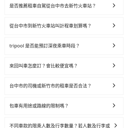
時、轉車麻煩！從最早06:05一直到22:59，台中-新竹一
是否推薦租車自駕從台中市去新竹火車站？
天最多有63班次高鐵可搭乘。假設從台中市東區前往最
如果你有台灣駕照且對自己駕駛技術有信心，且在車上
靠近的台中高鐵站，叫一輛計程車花費約400元、車程約
時不需要閉目養神（因為要自己開車），最重要的是你
35分鐘。抵達高鐵站後，步行進站、現場購票並於月台
從台中市到新竹火車站叫計程車划算嗎？
當天就要來回，那在台中路邊可隨租隨借的iRent應該是
排隊的時間約20分鐘，再乘坐23~34分鐘（平均28分）
如選擇小黃直達，在台中可以透過app叫車的有55688台
你最便宜選擇。註冊完iRent的app後，可以每小時
的高鐵從台中站前往新竹高鐵站，每人票價410元，再用
灣大車隊、Uber、Line Taxi、Yoxi等，如果在路邊攔不
$115~205承租小轎車，每公里再額外加收$3.2，從台中
5分鐘出站、等待車站前排班的計程車，搭上小黃後約花
tripool 是否能預訂深夜乘車時段？
到車，也可考慮打電話至附近的計程車隊，如中華大車
市（東區）到新竹火車站的花費預估為
30分鐘、車費400元後，抵達新竹火車站 (新竹市東區)
可以的！tripool 旅步全年無休並提供深夜接送服務。
隊、永保車隊、全利計程車等叫車看看。依照里程跳錶
$1,350~1,850（金額差異來自於平假日、車款差異、抵
的目的地。全程加上轉車時間共1小時51分鐘，假設3位
計算，價格約為2,325~2,800元間，但如改預約tripool
達目的地後多久原路返回），雖已將eTag和可能的每小
來回叫車怎麼訂？會比較便宜嗎？
同行，高鐵加轉乘之平均每人花費為680元。不過，台中
可省高達$900。台中市有些計程車司機不按錶計費，約
時40元路邊停車費用預估進去，但額外的汽車保險與可
市少部分小黃司機不按表收費，看乘客是外地人便漫天
為了乘客未來可能的訂單修改或取消，每筆訂單只含一
有27%會採現場議價，建議最好先上網預約，以免當場
能的罰單都需自付。再者，和運的iRent只提供最基本的
喊價或恣意繞路。但如果全程使用tripool並到府專車接
趟車的資訊，所以如果需要來回叫車，請分兩筆訂單預
被坑受騙。綜合以上，無論在價格或服務品質上，
台中市的司機或新竹市的租車是否合法？
車型，如Toyota Yaris、Prius C、Vios這類乘坐體驗較
送，則每人平均花費約630元，費時1小時7分鐘。選擇
定。至於價格已經市場最優惠，並無特別針對來回車趟
tripool都是你從台中市到新竹火車站的最佳選擇。
差的車款，如果人數超過四位，更是沒有較大的七人座
搭乘高鐵而不預約包車，不僅每人至少額外負擔50元車
許多的Line群組或Facebook社團裡，有很多低價的白牌
做額外折扣，但如果手上有優惠代碼，歡迎直接使用，
或九人座可供選擇，而且無人租車最令人詬病的就是車
資，而且更會額外浪費44分鐘在轉乘與等車上，現在還
車、私家車或野雞車在招攬生意，這不僅是違法可能被
不限單程或來回。
包車有用途或路線的限制嗎？
況，打開車門才發現仍有上一組乘客遺留的垃圾或者撞
不馬上來預約tripool！如果你僅有兩位乘車，也可參考
警察臨檢並趕下車，出意外後保險公司更是不會提供任
凹的車門仍未被修理，每一次租車都好像在開樂透一
tripool的拼車共乘服務，最多可再節省50%的交通費
不管是從台中市前往新竹火車站或是全台灣任何地方，
何理賠，如果又遇到心術不正的司機，其犯罪行為可能
樣。另外，偶爾也會遇到明明已經預約了時間但上一位
用。
只要是長途交通且途中遵守台灣法律，無論是清明掃
都無法監控或追查。最好別為了省小錢而冒上不必要的
不同車款的限乘人數及行李數量？若人數及行李或
用戶卻遲遲尚未歸還，又或者要還車時卻偏偏找不到停