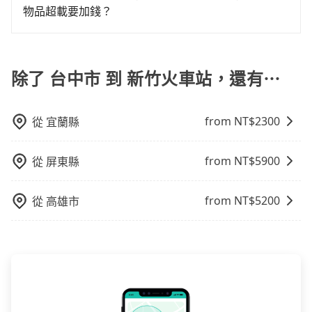
墓、包車旅遊、參加喜宴/喪禮、就醫回診、登山露營、
風險。而tripool雇用的司機、使用的車輛以及配合的車
物品超載要加錢？
車位，對於急著用車或者要載其他乘客的人來說就有不
學生搬家、投票返鄉、商務出差、貴賓來訪、寵物檢
行，一定符合台灣法律規定，除了司機擁有合法的職業
小的風險。最後，雖然路邊隨租隨還看似方便，但實際
我們提供不同種類的車輛，讓您根據需求選擇最適合您
疫、預約叫車、機場接送、定期洗腎、包月上下班，或
駕駛執照以及良民證外，車輛一定投保最高300萬乘客
使用時還是有其區域的限制，實際可停靠的地點與你的
的車型。 五人座驕車可乘坐三位乘客，並可攜帶三個隨
者任何跨縣市接送的需求，tripool都能滿足你。乘車前
險。最好辨別叫的車是否合法，就看車牌的開頭，只要
上下車地點仍有段距離，在遇到下雨天或者載行李時，
身行李與兩個30吋行李箱 五人座休旅車可乘坐四位乘
除了 台中市 到 新竹火車站，還有⋯
一天下午五點以前完成預約，隔天保證出車。如需公司
不是R或T開頭的車，就一定是違法。
就顯得非常不便。
客，並可攜帶四個隨身行李與三個30吋行李箱 九人座廂
報帳打統編，在結帳時可以受理，並於乘車後一週內寄
型車可乘坐八位乘客，並可攜帶八個隨身行李與六個30
出電子收據。
from NT$
2300
從
宜蘭縣
吋行李箱。 為了確保行車安全及遵守相關法規，我們不
能超載人數。 如果您攜帶的行李或物品較多，我們會根
據情況收取微搬家費用，費用在300至500元之間。
from NT$
5900
從
屏東縣
from NT$
5200
從
高雄市