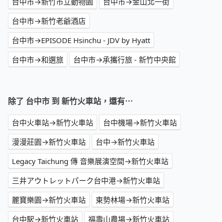
台中市→新竹市立動物園
台中市→金山北一街
台中市→新竹老爺酒店
台中市→EPISODE Hsinchu - JDV by Hyatt
台中市→和選旅
台中市→承攜行旅 - 新竹中央館
除了 台中市 到 新竹火車站，還有⋯
台中火車站→新竹火車站
台中機場→新竹火車站
漫漫莊園→新竹火車站
台中→新竹火車站
Legacy Taichung 傳 音樂展演空間→新竹火車站
三井アウトレットパーク台中港→新竹火車站
麗寶樂園→新竹火車站
東勢林場→新竹火車站
台中駅→新竹火車站
福壽山農場→新竹火車站