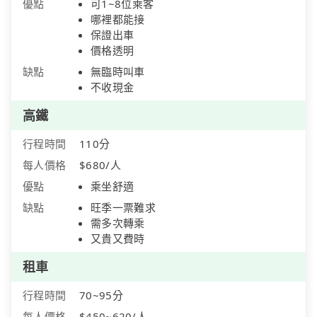
優點
可1~8位乘客
哪裡都能接
保證出車
價格透明
缺點
無臨時叫車
不收現金
高鐵
行程時間
110分
每人價格
$680/人
優點
乘坐舒適
缺點
旺季一票難求
需多次轉乘
又貴又費時
租車
行程時間
70~95分
每人價格
$450~620/人