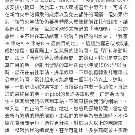
英迪格酒店、EPISODE Hsinchu），我們都能根據你的需
求安排小轎車、休旅車、九人座或甚至中型巴士，可省去
在新竹火車站轉乘的麻煩以及免去額外的開銷。但如果你
到了新竹火車站後仍要再轉乘大眾運輸前往其他縣市，讓
我們和您一起算一筆您可能從未想過的「時間帳」。您的
旅程，並不是在車站結束，對嗎？傳統的思維是：「我家
→ 車站A → 車站B → 最終目的地」。這趟旅程看似被切割
成好幾段，但實際上，您耗費的總時間，是「所有移動時
間」加上「所有等待與轉乘時間」的總和。特別是當您的
真正目的地，距離出發點的車程在兩小時或150公里以內
時，您花在前往車站、提早候車、下車後再轉乘計程車或
公車的時間，累計起來可能高達一個半小時以上。這時
候，一個更聰明的選擇是：直接從台中市一步到位，直達
您的最終目的地。tripool的長途專車服務，正是為此而
生。與其讓我們送您到車站，不如直接在我們的網站上，
輸入您「真正的目的地」地址。您會驚訝地發現，當您省
去所有繁瑣的轉乘環節，由我們的專車為您直送時，不僅
總花費時間更短、過程更舒適，對於兩人以上的團體來
說，整趟旅程的總費用，甚至可能比「多張高鐵票＋多趟