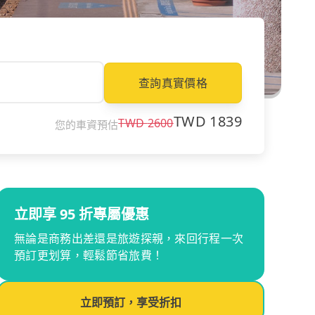
查詢真實價格
TWD
1839
TWD
2600
您的車資預估
立即享 95 折專屬優惠
無論是商務出差還是旅遊探親，來回行程一次
預訂更划算，輕鬆節省旅費！
立即預訂，享受折扣