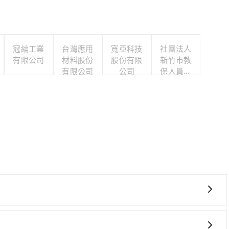
冠綸工業
台灣應用
寬亞科技
社團法人
有限公司
材料股份
股份有限
新竹市教
有限公司
公司
保人員協
會
轉車麻煩！從最早06:05一直到22:59，台中-新竹一天
東區) 前往最靠近的台中高鐵站，叫一輛計程車花費約400元、