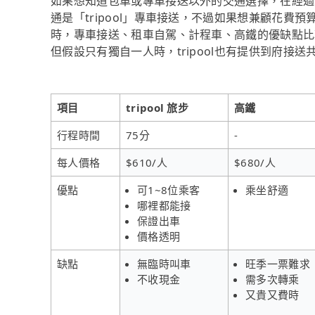
如果想知道包車或專車接送以外的交通選擇，在經過
通是「tripool」專車接送，不過如果想兼顧花費預
時，專車接送、租車自駕、計程車、高鐵的優缺點比
但假設只有獨自一人時，tripool也有提供到府接
項目
tripool 旅步
高鐵
行程時間
75分
-
每人價格
$610/人
$680/人
優點
可1~8位乘客
乘坐舒適
哪裡都能接
保證出車
價格透明
缺點
無臨時叫車
旺季一票難求
不收現金
需多次轉乘
又貴又費時