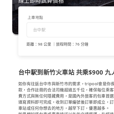
線上即時試算價格
上車地點
距離
：
98 公里
｜
旅程時間
：
76 分鐘
台中駅到新竹火車站 共乘$900 九
如你有往返台中市與新竹市的需求，tripool會是
款，合作註冊的合法司機超過五千位，確保每位乘客
費方式與無任何隱藏費用，是國內外旅客的包車首選
填寫資料即可完成，收到訂單編號後訂單即成立，訂
車站或任何你想去的地方，越早下訂，優惠越多。