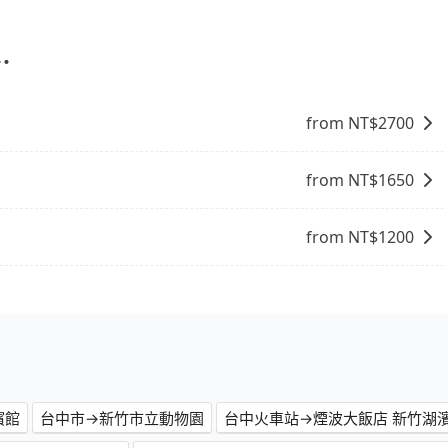
能提供乘坐9人以上之廂型車，其實屬違法。在現行法律下，營業小
8位乘客，如果要10人以上就是營業大客車的範疇，也就是中
輛行照不符，連司機的駕照都會不符。在路上被警察盤查請下
⋯
賠償就事大了。千萬別為了省小錢而把朋友親人的安全給賭
與一台小轎車比較划算，如人數超過12位就一定是叫一台中巴
from NT$
2700
禁止大客車通行的，建議在預定時最好先與車行或平台確認。
from NT$
1650
from NT$
1200
濱館
台中市→新竹市立動物園
台中火車站→煙波大飯店 新竹湖