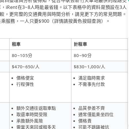
資料整理與分析後得知，從台中駅去新竹火車站最快的陸路交
算，iRent在3~8人時能最省錢。以下表格中的資料是預設在3人
較，更完整的交通費用與時間分析，請見更下方的常見問題。
送共乘服務，一人只要$900（詳情請按黃色按鈕查詢）。
租車
計程車
80~105分
80~90分
$470~650/人
$830~1,000/人
價格便宜
滿足臨時需求
行程彈性
不需事先付款
額外交通往返取車點
品質參差不齊
取還車時間受限
通常僅能乘坐四位
承擔額外風險
價格貴
需當天來回或租多天
可能不跳錶被坑