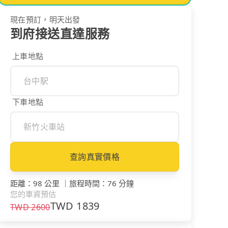
現在預訂，明天出發
到府接送直達服務
上車地點
下車地點
查詢真實價格
距離
：
98 公里
｜
旅程時間
：
76 分鐘
您的車資預估
TWD
1839
TWD
2600