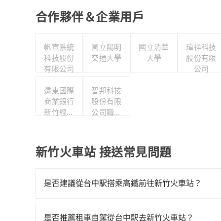
合作夥伴＆企業用戶
帆宣系統
國立陽明
國立清華
瑋祥科技
科技股份
交通大學
大學
股份有限
有限公司
公司
遠東國際
智邦科技
商業銀行
股份有限
新竹經國
公司職工
分行
福利委員
會
新竹火車站 接送常見問題
是否建議從台中駅搭乘高鐵前往新竹火車站？
若要從台中駅搭高鐵前往新竹火車站，高鐵較貴、費時、
最多有63班次高鐵可搭乘。假設從台中駅 (台中市
是否推薦租車自駕從台中駅去新竹火車站？