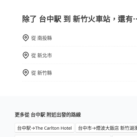
在Line群組或Facebook社團裡，有司機標榜
客車最多座位數量就是9人，如扣掉司機就只能乘坐
型巴士或大型遊覽車。非法改裝的車輛，不僅與車
除了 台中駅 到 新竹火車站，還有
車終止行程事小，如果發生意外，保險公司可不予
上。通常人數沒有超過10位，建議預約一台九人座
從
南投縣
比較方便。但也有例外，比方說有些山區或路段是
從
新北市
從
新竹縣
更多從 台中駅 附近出發的路線
台中駅→The Carlton Hotel
台中市→煙波大飯店 新竹湖