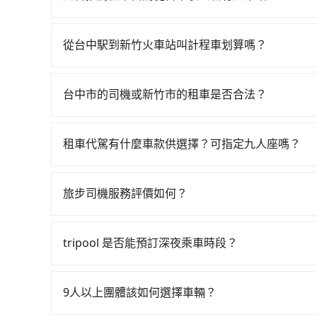
車程約32分鐘。抵達高鐵站後，步行進站、現場購票
如果你有台灣駕照且對自己駕駛技術有信心，且在
分）的高鐵從台中站前往新竹高鐵站，每人票價41
天就要來回，那在台中路邊可隨租隨借的iRent應該
約花26分鐘、車費400元後，抵達新竹火車站 (新
從台中駅到新竹火車站叫計程車划算嗎？
$115~205承租小轎車，每公里再額外加收$3.2，
3位同行，高鐵加轉乘之平均每人花費為680元。
如選擇小黃直達，在台中可以透過app叫車的有55688台
來自於平假日、車款差異、抵達目的地後多久原路返
天喊價或恣意繞路。但如果全程使用tripool並到
到車，也可考慮打電話至附近的計程車隊，如有限
進去，但額外的汽車保險與可能的罰單都需自付。再者，和
擇搭乘高鐵而不預約包車，不僅每人至少額外負擔7
台中市的司機或新竹市的租車是否合法？
看看。依照里程跳錶計算，價格約為2,500~3,000元
Prius C、Vios這類乘坐體驗較差的車款，如
不馬上來預約tripool！如果你僅有兩位乘車，也可
許多的Line群組或Facebook社團裡，有很多
司機不按錶計費，約有27%會採現場議價，建議最
無人租車最令人詬病的就是車況，打開車門才發現
用。
警察臨檢並趕下車，出意外後保險公司更是不會提
服務品質上，tripool都是你從台中駅到新竹火車
次租車都好像在開樂透一樣。另外，偶爾也會遇到
租車代駕有什麼車款供選擇？可指定九人座嗎？
無法監控或追查。最好別為了省小錢而冒上不必要的風
還車時卻偏偏找不到停車位，對於急著用車或者要
tripool提供的車型以五人座小轎車、休旅車與九人
一定符合台灣法律規定，除了司機擁有合法的職業駕
還看似方便，但實際使用時還是有其區域的限制，
VW為主，其中也有少量進口車像凌志Lexus、特斯
好辨別叫的車是否合法，就看車牌的開頭，只要不是
旅步司機服務評價如何？
天或者載行李時，就顯得非常不便。
百分百無菸車，乘客均有最高500萬乘客險。如果有
在 Google 上關於旅步的評論中，許多人都給
座大巴或遊覽車，可特別填單並另外報價。
程更加順暢和舒適。」
tripool 是否能預訂深夜乘車時段？
可以的！tripool 旅步全年無休並提供深夜接送服
9人以上團體該如何選擇車輛？