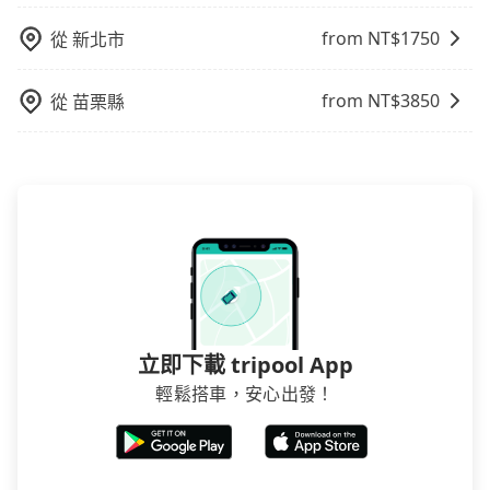
車，不趕時間即可選用大眾運輸。 便利性：需要便利性
from NT$
1750
從
新北市
和方便性可選包車和計程車，喜歡探險和體驗當地文化
則可搭乘大眾運輸。
from NT$
3850
從
苗栗縣
立即下載 tripool App
輕鬆搭車，安心出發！