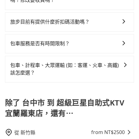
基本的車型，如Toyota Yaris、Prius C、Vios這類乘坐
嗎？修改要收費嗎？
平均花費約1,360元，費時2小時40分鐘。選擇搭乘高鐵
僅雙北的0.9%，其叫車的難度是雙北市的120倍。再加
體驗較差的車款，如果人數超過四位，更是沒有較大的
而不預約包車，不僅每人至少額外負擔90元車資，而且
您可以透過官網的文字客服或回覆訂單確認信，告知您
上台中市有些計程車司機不按錶計費，約有27%會採現
七人座或九人座可供選擇，而且無人租車最令人詬病的
更會額外浪費21分鐘在轉乘與等車上，現在還不馬上來
想要更改的資訊。只要在用車前一天凌晨六點前完成更
場議價，建議最好先上網預約，以免當場被坑受騙。綜
旅步目前有提供什麼折扣碼活動嗎？
就是車況，打開車門才發現仍有上一組乘客遺留的垃圾
預約tripool！如果你僅有兩位乘車，也可參考tripool的
改申請，就無需再支付任何行政費用。
合以上，無論在價格或服務品質上，tripool都是你從台
或者撞凹的車門仍未被修理，每一次租車都好像在開樂
拼車共乘服務，最多可再節省50%的交通費用。
目前旅步有提供彈性用車時間、來回訂車、新用戶註冊
中市到超級巨星自助式KTV 宜蘭羅東店的最佳選擇。
透一樣。另外，偶爾也會遇到明明已經預約了時間但上
app可享折扣碼，您可以關注我們的官網、社交媒體或訂
包車服務是否有時間限制？
一位用戶卻遲遲尚未歸還，又或者要還車時卻偏偏找不
閱電子郵件獲取最新折扣資訊。
到停車位，對於急著用車或者要載其他乘客的人來說就
我們提供2-12小時彈性包車時間選擇，您可依據您的行
有不小的風險。最後，雖然路邊隨租隨還看似方便，但
程安排。
包車、計程車、大眾運輸 (如：客運、火車、高鐵)
實際使用時還是有其區域的限制，實際可停靠的地點與
該怎麼選？
你的上下車地點仍有段距離，在遇到下雨天或者載行李
時，就顯得非常不便。
在選擇交通方式時，您可依下列建議的考慮因素做選
擇： 預算：不同交通工具價格不同，可先確定您的預
算。計程車最貴，而大眾運輸通常較便宜。 行程：需多
除了 台中市 到 超級巨星自助式KTV
點停留的行程建議可選可客製化行程的包車，如果時間
宜蘭羅東店，還有⋯
比較寬鬆且不介意耗時轉乘可選大眾運輸或較貴的計程
車。 旅行人數：人數多時包車較方便舒適且每個人攤提
下來的車資也比較便宜，人數少可搭乘大眾運輸或計程
from NT$
2500
從
新竹縣
車。 時間：需在特定時間到達目的地可選包車或計程