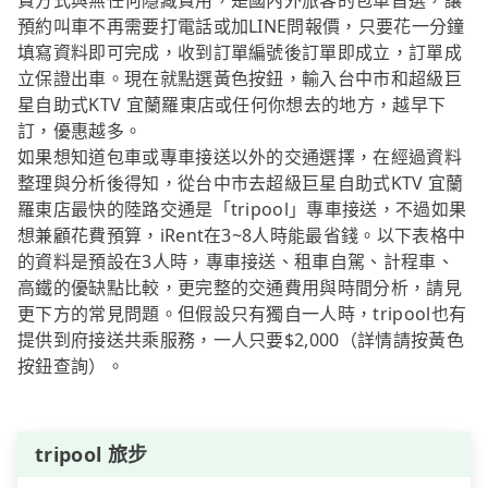
費方式與無任何隱藏費用，是國內外旅客的包車首選，讓
預約叫車不再需要打電話或加LINE問報價，只要花一分鐘
填寫資料即可完成，收到訂單編號後訂單即成立，訂單成
立保證出車。現在就點選黃色按鈕，輸入台中市和超級巨
星自助式KTV 宜蘭羅東店或任何你想去的地方，越早下
訂，優惠越多。
如果想知道包車或專車接送以外的交通選擇，在經過資料
整理與分析後得知，從台中市去超級巨星自助式KTV 宜蘭
羅東店最快的陸路交通是「tripool」專車接送，不過如果
想兼顧花費預算，iRent在3~8人時能最省錢。以下表格中
的資料是預設在3人時，專車接送、租車自駕、計程車、
高鐵的優缺點比較，更完整的交通費用與時間分析，請見
更下方的常見問題。但假設只有獨自一人時，tripool也有
提供到府接送共乘服務，一人只要$2,000（詳情請按黃色
按鈕查詢）。
tripool 旅步