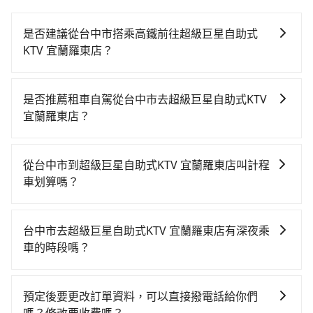
是否建議從台中市搭乘高鐵前往超級巨星自助式
KTV 宜蘭羅東店？
若要從台中市區搭高鐵前往超級巨星自助式KTV 宜蘭羅
東店，高鐵較貴、費時！從最早06:05一直到23:03，台
是否推薦租車自駕從台中市去超級巨星自助式KTV
中-南港一天最多有103班次高鐵可搭乘。假設從台中市
宜蘭羅東店？
南屯區前往最靠近的台中高鐵站，叫一輛計程車花費約
如果你有台灣駕照且對自己駕駛技術有信心，且在車上
300元、車程約15分鐘。抵達高鐵站後，步行進站、現
時不需要閉目養神（因為要自己開車），最重要的是你
場購票並於月台排隊的時間約20分鐘，再乘坐54~81分
從台中市到超級巨星自助式KTV 宜蘭羅東店叫計程
當天就要來回，那在台中路邊可隨租隨借的iRent應該是
鐘（平均68分）的高鐵從台中站前往南港高鐵站，每人
車划算嗎？
你最便宜選擇。註冊完iRent的app後，可以每小時
票價750元，再用10分鐘出站、等待車站前排班的計程
如選擇小黃直達，在台中可以透過app叫車的有55688台
$115~205承租小轎車，每公里再額外加收$3.2，從台中
車，搭上小黃後約花70分鐘、車費1,800元後，抵達超級
灣大車隊、Uber、Line Taxi、Yoxi等，如果在路邊攔不
市（南屯區）到超級巨星自助式KTV 宜蘭羅東店的花費
巨星自助式KTV 宜蘭羅東店 (宜蘭縣羅東鎮) 的目的地。
台中市去超級巨星自助式KTV 宜蘭羅東店有深夜乘
到車，也可考慮打電話至附近的計程車隊，如大都會計
預估為$2,900~3,550（金額差異來自於平假日、車款差
全程加上轉車時間共3小時1分鐘，假設3位同行，高鐵加
車的時段嗎？
程車、中天衛星車隊、中彰車隊等叫車看看。依照里程
異、抵達目的地後多久原路返回），雖已將eTag和可能
轉乘之平均每人花費為1,450元。不過，台中市少部分小
tripool不僅全台島內任何車輛到的了的地方都有提供服
跳錶計算，價格約為5,550~6,700元間，但如改預約
的每小時40元路邊停車費用預估進去，但額外的汽車保
黃司機不按表收費，看乘客是外地人便漫天喊價或恣意
務，不論白天、晚上、深夜、清晨均有服務，只要乘車
tripool可省高達$2,600。但如果要考慮到回程，宜蘭縣
險與可能的罰單都需自付。再者，和運的iRent只提供最
預定後要更改訂單資料，可以直接撥電話給你們
繞路。但如果全程使用tripool並到府專車接送，則每人
前一日傍晚五點以前下訂預約，旅步就敢保證出車。
僅有合法計程車約750輛，數量約為台中市的10%、密度