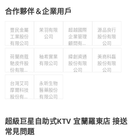
合作夥伴＆企業用戶
豐民金屬
茉羽有限
超越國際
源品良行
工業股份
公司
企業管理
股份有限
有限公司
顧問有限
公司
公司
荷蘭商蔻
秞希實業
緯創資通
美商科磊
馳皮件股
有限公司
股份有限
股份有限
份有限公
公司
公司
司
台灣艾司
永昕生物
摩爾科技
醫藥股份
股份有限
有限公司
公司
超級巨星自助式KTV 宜蘭羅東店 接送
常見問題