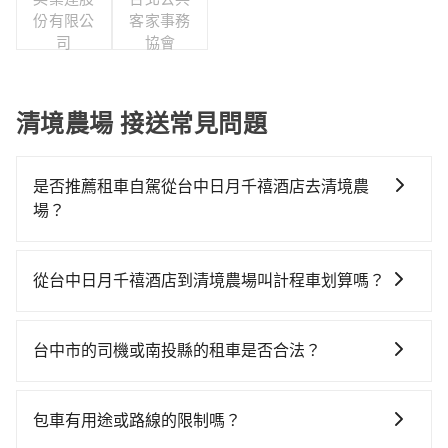
份有限公
客家事務
司
協會
清境農場 接送常見問題
是否推薦租車自駕從台中日月千禧酒店去清境農
場？
如果你有台灣駕照且對自己駕駛技術有信心，且在車上
時不需要閉目養神（因為要自己開車），最重要的是你
從台中日月千禧酒店到清境農場叫計程車划算嗎？
當天就要來回，那在台中路邊可隨租隨借的iRent應該是
如選擇小黃直達，在台中可以透過app叫車的有55688台
你最便宜選擇。註冊完iRent的app後，可以每小時
灣大車隊、Uber、Line Taxi、Yoxi等，如果在路邊攔不
$115~205承租小轎車，每公里再額外加收$3.2，從台中
台中市的司機或南投縣的租車是否合法？
到車，也可考慮打電話至台中日月千禧酒店附近的計程
日月千禧酒店到清境農場的花費預估為
許多的Line群組或Facebook社團裡，有很多低價的白牌
車隊，如TND皇家多元化計程車、大都會衛星計程車、
$1,450~2,050（金額差異來自於平假日、車款差異、抵
車、私家車或野雞車在招攬生意，這不僅是違法可能被
大都會衛星車隊等叫車看看。依照里程跳錶計算，價格
達目的地後多久原路返回），雖已將eTag和可能的每小
包車有用途或路線的限制嗎？
警察臨檢並趕下車，出意外後保險公司更是不會提供任
約為2,350~2,800元間，若改選tripool的專車服務可再
時40元路邊停車費用預估進去，但額外的汽車保險與可