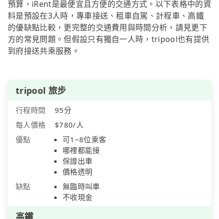
預算，iRent是最便宜且方便的交通方式。以下表格中的資
料是預設在3人時，專車接送、租車自駕、計程車、高鐵
的優缺點比較，更完整的交通費用與時間分析，請見更下
方的常見問題。但假設只有獨自一人時，tripool也有提供
到府接送共乘服務。
tripool 旅步
行程時間
95分
每人價格
$780/人
優點
可1~8位乘客
哪裡都能接
保證出車
價格透明
缺點
無臨時叫車
不收現金
高鐵