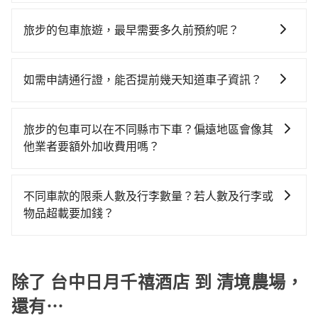
不管是從台中日月千禧酒店前往清境農場或是全台灣任
何理賠，如果又遇到心術不正的司機，其犯罪行為可能
更便宜。但如果要考慮到回程，南投縣僅有合法計程車
能的罰單都需自付。再者，和運的iRent只提供最基本的
何地方，只要是長途交通且途中遵守台灣法律，無論是
都無法監控或追查。最好別為了省小錢而冒上不必要的
約340輛，數量約為台中市的4%、密度僅雙北的0.2%，
旅步的包車旅遊，最早需要多久前預約呢？
車型，如Toyota Yaris、Prius C、Vios這類乘坐體驗較
清明掃墓、包車旅遊、參加喜宴/喪禮、就醫回診、登山
風險。而tripool雇用的司機、使用的車輛以及配合的車
其叫車的難度是雙北市的490倍。再加上台中市有些計程
差的車款，如果人數超過四位，更是沒有較大的七人座
當您的行程確定後，建議盡早預訂包車服務，因為旅步
露營、學生搬家、投票返鄉、商務出差、貴賓來訪、寵
行，一定符合台灣法律規定，除了司機擁有合法的職業
車司機不按錶計費，約有27%會採現場議價，建議最好
或九人座可供選擇，而且無人租車最令人詬病的就是車
提供早鳥優惠，您越早預訂就能享有更優惠的價格。所
物檢疫、預約叫車、機場接送、定期洗腎、包月上下
駕駛執照以及良民證外，車輛一定投保最高300萬乘客
如需申請通行證，能否提前幾天知道車子資訊？
先上網預約，以免當場被坑受騙。綜合以上，無論在價
況，打開車門才發現仍有上一組乘客遺留的垃圾或者撞
以不妨趁早訂購，享受更划算的價格。
班，或者任何跨縣市接送的需求，tripool都能滿足你。
險。最好辨別叫的車是否合法，就看車牌的開頭，只要
格或服務品質上，tripool都是你從台中日月千禧酒店到
凹的車門仍未被修理，每一次租車都好像在開樂透一
為了讓旅步貴賓能夠享有更多取消訂單的彈性，我們提
乘車前一天下午五點以前完成預約，隔天保證出車。如
不是R或T開頭的車，就一定是違法。
清境農場的最佳選擇。
樣。另外，偶爾也會遇到明明已經預約了時間但上一位
供用車前一天凌晨六點前取消訂單的服務。所以我們會
需公司報帳打統編，在結帳時可以受理，並於乘車後一
旅步的包車可以在不同縣市下車？偏遠地區會像其
用戶卻遲遲尚未歸還，又或者要還車時卻偏偏找不到停
在用車前一天才開始安排車輛，並於用車前一天晚上8點
週內寄出電子收據。
他業者要額外加收費用嗎？
車位，對於急著用車或者要載其他乘客的人來說就有不
提供服務司機和車輛資訊。如果您有特殊的用車需求，
小的風險。最後，雖然路邊隨租隨還看似方便，但實際
旅步的包車服務非常方便，您可以在不同縣市下車。對
可事先將您的需求寄至旅步的客服信箱：
使用時還是有其區域的限制，實際可停靠的地點與你的
於偏遠地區，我們提供的價格已經包含了所有基本的費
booking@tripool.app，將有專人協助回覆確認是否能
不同車款的限乘人數及行李數量？若人數及行李或
上下車地點仍有段距離，在遇到下雨天或者載行李時，
用，不會像其他業者那樣收取額外費用。但如果您需要
協助安排。」
物品超載要加錢？
就顯得非常不便。
前往的地點屬於高海拔山區等特殊地點，就可能會需要
我們提供不同種類的車輛，讓您根據需求選擇最適合您
支付額外的費用，不過別擔心，您可以透過旅步官網查
的車型。 五人座驕車可乘坐三位乘客，並可攜帶三個隨
詢到具體的費用。
身行李與兩個30吋行李箱 五人座休旅車可乘坐四位乘
除了 台中日月千禧酒店 到 清境農場，
客，並可攜帶四個隨身行李與三個30吋行李箱 九人座廂
還有⋯
型車可乘坐八位乘客，並可攜帶八個隨身行李與六個30