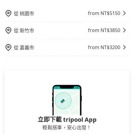
吋行李箱。 為了確保行車安全及遵守相關法規，我們不
能超載人數。 如果您攜帶的行李或物品較多，我們會根
from NT$
5150
從
桃園市
據情況收取微搬家費用，費用在300至500元之間。
from NT$
3850
從
新竹市
from NT$
3200
從
嘉義市
立即下載 tripool App
輕鬆搭車，安心出發！