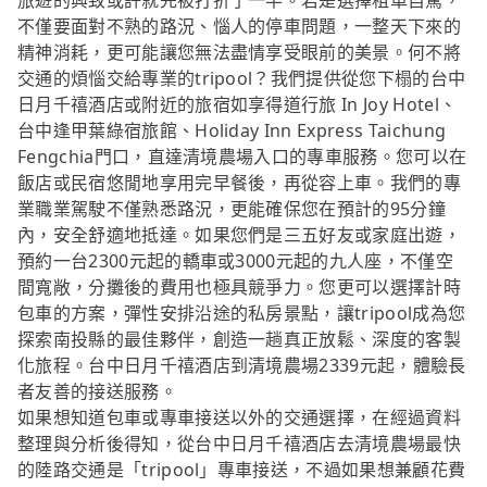
旅遊的興致或許就先被打折了一半。若是選擇租車自駕，
不僅要面對不熟的路況、惱人的停車問題，一整天下來的
精神消耗，更可能讓您無法盡情享受眼前的美景。何不將
交通的煩惱交給專業的tripool？我們提供從您下榻的台中
日月千禧酒店或附近的旅宿如享得道行旅 In Joy Hotel、
台中逢甲葉綠宿旅館、Holiday Inn Express Taichung
Fengchia門口，直達清境農場入口的專車服務。您可以在
飯店或民宿悠閒地享用完早餐後，再從容上車。我們的專
業職業駕駛不僅熟悉路況，更能確保您在預計的95分鐘
內，安全舒適地抵達。如果您們是三五好友或家庭出遊，
預約一台2300元起的轎車或3000元起的九人座，不僅空
間寬敞，分攤後的費用也極具競爭力。您更可以選擇計時
包車的方案，彈性安排沿途的私房景點，讓tripool成為您
探索南投縣的最佳夥伴，創造一趟真正放鬆、深度的客製
化旅程。台中日月千禧酒店到清境農場2339元起，體驗長
者友善的接送服務。
如果想知道包車或專車接送以外的交通選擇，在經過資料
整理與分析後得知，從台中日月千禧酒店去清境農場最快
的陸路交通是「tripool」專車接送，不過如果想兼顧花費