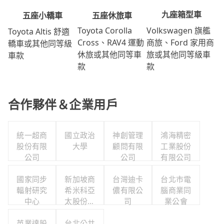
九座箱型車
五座休旅車
五座小轎車
Volkswagen 旗艦
Toyota Corolla
Toyota Altis 舒適
商旅、Ford 家用商
Cross、RAV4 運動
轎車或其他同等級
旅或其他同等級車
休旅或其他同等車
車款
款
款
合作夥伴＆企業用戶
統一超商
國立政治
神創管理
鴻海精密
股份有限
大學
顧問有限
工業股份
公司
公司
有限公司
國家同步
新加坡商
台灣迪卡
台北市電
輻射研究
希米科亞
儂有限公
腦商業同
中心
太股份有
司
業公會
限公司台
英業達股
灣分公司
台北公共