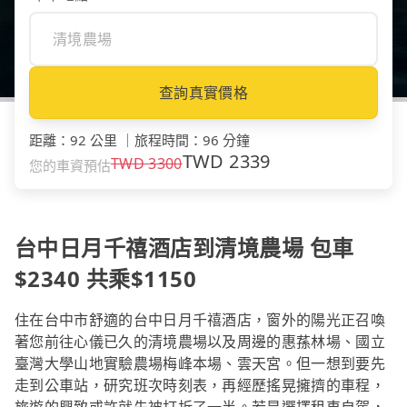
查詢真實價格
距離
：
92 公里
｜
旅程時間
：
96 分鐘
TWD
2339
TWD
3300
您的車資預估
台中日月千禧酒店到清境農場 包車
$2340 共乘$1150
住在台中市舒適的台中日月千禧酒店，窗外的陽光正召喚
著您前往心儀已久的清境農場以及周邊的惠蓀林場、國立
臺灣大學山地實驗農場梅峰本場、雲天宮。但一想到要先
走到公車站，研究班次時刻表，再經歷搖晃擁擠的車程，