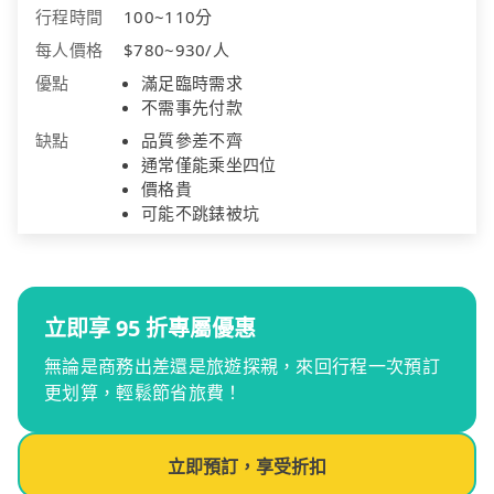
行程時間
100~110分
每人價格
$780~930/人
優點
滿足臨時需求
不需事先付款
缺點
品質參差不齊
通常僅能乘坐四位
價格貴
可能不跳錶被坑
立即享 95 折專屬優惠
無論是商務出差還是旅遊探親，來回行程一次預訂
更划算，輕鬆節省旅費！
立即預訂，享受折扣