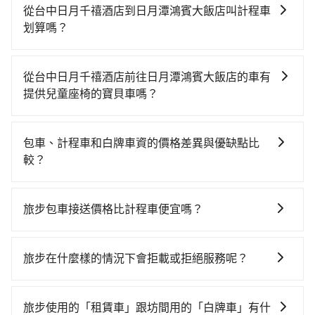
時不需要閉目養神（因為要自己開車），最重要的是你
從台中日月千禧酒店到日月潭鴻賓大飯店叫計程車
當天就要來回，那在台中路邊可隨租隨借的iRent應該是
划算嗎？
你最便宜選擇。註冊完iRent的app後，可以每小時
如選擇小黃直達，在台中可以透過app叫車的有55688台
$115~205承租小轎車，每公里再額外加收$3.2，從台中
灣大車隊、Uber、Line Taxi、Yoxi等，如果在路邊攔不
日月千禧酒店到日月潭鴻賓大飯店的花費預估為
從台中日月千禧酒店前往日月潭鴻賓大飯店的車有
到車，也可考慮打電話至台中日月千禧酒店附近的計程
$1,150~1,700（金額差異來自於平假日、車款差異、抵
提供兒童座椅的寶貝車嗎？
車隊，如天誠衛星計程車、TND皇家多元化計程車、聯
達目的地後多久原路返回），雖已將eTag和可能的每小
台灣法律有規定，無論年紀大小，所有乘客乘車時均需
美汽車行等叫車看看。依照里程跳錶計算，價格約為
時40元路邊停車費用預估進去，但額外的汽車保險與可
繫好安全帶，如四歲以下或身高不足的幼童無法正常綁
1,875~2,300元間，但如改預約tripool可省高達$500。
能的罰單都需自付。再者，和運的iRent只提供最基本的
包車、計程車和白牌車資的價格差異與優缺點比
安全帶，則需使用嬰兒/兒童座椅或輔以增高墊。如有幼
但如果要考慮到回程，南投縣僅有合法計程車約340輛，
車型，如Toyota Yaris、Prius C、Vios這類乘坐體驗較
較？
童同行，在預訂tripool的寶貝車時，可以直接在網站勾
數量約為台中市的4%、密度僅雙北的0.2%，其叫車的難
差的車款，如果人數超過四位，更是沒有較大的七人座
包車、計程車或白牌車。主要價格差異和優缺點如下： -
選租用適合1~4歲的兒童汽車座椅或4歲以上的增高墊，
度是雙北市的490倍。再加上台中市有些計程車司機不按
或九人座可供選擇，而且無人租車最令人詬病的就是車
包車：優點是搭乘舒適可以根據自己的需求安排時間和
如有新生兒需要0~1歲的嬰兒後向汽座，可先向客服人員
錶計費，約有27%會採現場議價，建議最好先上網預
旅步包車接送價格比計程車便宜嗎？
況，打開車門才發現仍有上一組乘客遺留的垃圾或者撞
地點上車較客製化。此外，司機還會提供各種旅遊建議
確認庫存再行租用，每個300元。當然，更鼓勵父母自行
約，以免當場被坑受騙。綜合以上，無論在價格或服務
凹的車門仍未被修理，每一次租車都好像在開樂透一
旅步的車資採固定費率與計程車需依行駛距離計費、且
與資訊。長途接送價格比計程車車資更優惠。 - 計程
攜帶汽車座椅，不僅家中小寶貝坐的舒適習慣。
品質上，tripool都是你從台中日月千禧酒店到日月潭鴻
樣。另外，偶爾也會遇到明明已經預約了時間但上一位
遇塞車、停紅燈時等低速行駛時還需額外加價不同，旅
車：優點是24小時隨叫隨到，價格按錶計費，但若遇交
旅步在什麼樣的情況下會拒載或拒絕服務呢？
賓大飯店的最佳選擇。
用戶卻遲遲尚未歸還，又或者要還車時卻偏偏找不到停
步費用比計程車低，且能讓您更能輕鬆掌握交通開支。
通塞車時亦會加收延遲費用，一般屬短程接駁為主。 -
車位，對於急著用車或者要載其他乘客的人來說就有不
當您使用 tripool 旅步乘車日期當天，若發生以下 3 項
白牌車：優點是價格相對較低，有的還可喊價。但安全
小的風險。最後，雖然路邊隨租隨還看似方便，但實際
原因，司機有權拒絕服務： 1) 當日搭車人數或行李超過
性和服務質量無法保障，需要自行承擔風險，遇到狀況
旅步使用的「租賃車」跟坊間用的「白牌車」有什
使用時還是有其區域的限制，實際可停靠的地點與你的