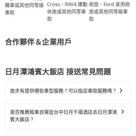
商旅、Ford 家用商
Cross、RAV4 運動
轎車或其他同等級
旅或其他同等級車
休旅或其他同等車
車款
款
款
合作夥伴＆企業用戶
日月潭鴻賓大飯店 接送常見問題
旅步有提供哪些車型服務？可以指定車款服務嗎？
旅步有提供小轎車、休旅車、九人座供您選擇，若您有
指定車款服務的需求，可以先將您的需先提供旅步，會
是否推薦租車自駕從台中日月千禧酒店去日月潭鴻
有專人回覆您。
賓大飯店？
如果你有台灣駕照且對自己駕駛技術有信心，且在車上