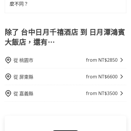
訂購時填寫的數量。請務必確實填寫當日實際攜帶的行
事後也無法申訴退費。
麼不同？
上下車地點仍有段距離，在遇到下雨天或者載行李時，
李及乘坐的總人數，包含成人及兒童／嬰幼兒。 2) 孩童
就顯得非常不便。
旅步所使用的是符合政府法規的租賃車，車牌以白底黑
同行，卻無自備或加購兒童座椅。提醒您，為了保護孩
字的「R」開頭，受車隊嚴格管理及審核後才可入隊，成
童的安全，依道路交通安全規則規定，四歲以下的孩童
為旅步貴賓服務用車。與一些私家車充當營業用車違法
除了 台中日月千禧酒店 到 日月潭鴻賓
必須乘坐兒童座椅。 3) 搭乘寵物友善專車卻沒有裝籠。
接載的「白牌車」不同。旅步所使用的車輛合法且符合
避免影響行車安全，請您務將寵物置入提籠或提袋內。
大飯店，還有⋯
相關法規。
from NT$
2850
從
桃園市
from NT$
6600
從
屏東縣
from NT$
3500
從
嘉義縣