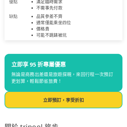
優點
滿足臨時需求
不需事先付款
缺點
品質參差不齊
通常僅能乘坐四位
價格貴
可能不跳錶被坑
立即享 95 折專屬優惠
無論是商務出差還是旅遊探親，來回行程一次預訂
更划算，輕鬆節省旅費！
立即預訂，享受折扣
關於 tripool 旅步