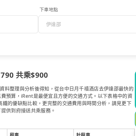
下車地點
90 共乘$900
資料整理與分析後得知，從台中日月千禧酒店去伊達邵最快的
顧花費預算，iRent是最便宜且方便的交通方式。以下表格中的資
高鐵的優缺點比較，更完整的交通費用與時間分析，請見更下
也有提供到府接送共乘服務。
租車
計程車