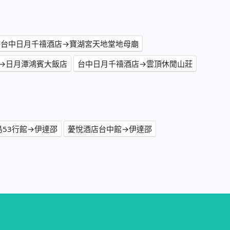
台中日月千禧酒店→寶湖宮天地堂地母廟
→日月潭鴻賓大飯店
台中日月千禧酒店→雲頂休閒山莊
島53行館→伊達邵
薆悅酒店台中館→伊達邵