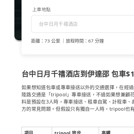
上車地點
距離
：
73 公里
｜
旅程時間
：
67 分鐘
台中日月千禧酒店到伊達邵 包車$17
如果想知道包車或專車接送以外的交通選擇，在經過
陸路交通是「tripool」專車接送，不過如果想兼
料是預設在3人時，專車接送、租車自駕、計程車、
方的常見問題。但假設只有獨自一人時，tripool
項目
tripool 旅步
高鐵