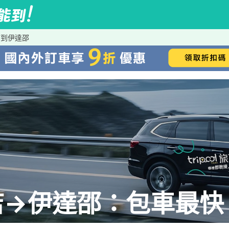
店到伊達邵
→伊達邵：包車最快、