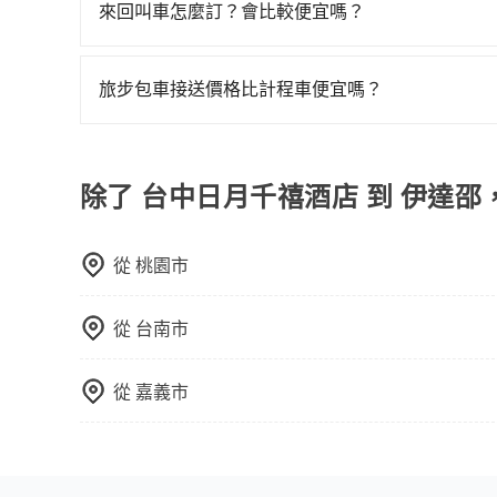
相對便宜經濟。 計程車：乘坐計程車到達或離開火
來回叫車怎麼訂？會比較便宜嗎？
離開火車站，快捷便利。 包車：預定包車到達或
為了乘客未來可能的訂單修改或取消，每筆訂單只
定。至於價格已經市場最優惠，並無特別針對來回
旅步包車接送價格比計程車便宜嗎？
限單程或來回。
旅步的車資採固定費率與計程車需依行駛距離計費
費用比計程車低，且能讓您更能輕鬆掌握交通開支
除了 台中日月千禧酒店 到 伊達邵
從
桃園市
從
台南市
從
嘉義市