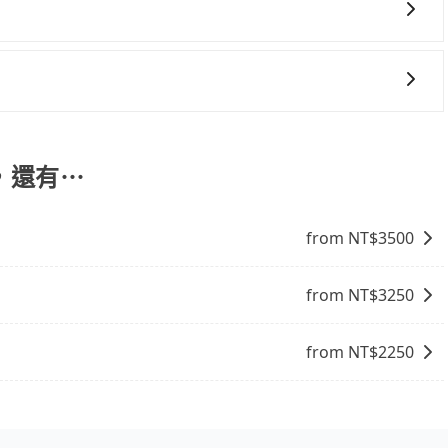
車站，方便快捷但昂貴。 捷運/輕軌：通過捷運或輕軌到達或
離開火車站，是最便利的，無需與人共乘、快速抵達。
含一趟車的資訊，所以如果需要來回叫車，請分兩筆訂單預
車趟做額外折扣，但如果手上有優惠代碼，歡迎直接使用，不
、且遇塞車、停紅燈時等低速行駛時還需額外加價不同，旅步
。
，還有⋯
from NT$
3500
from NT$
3250
from NT$
2250