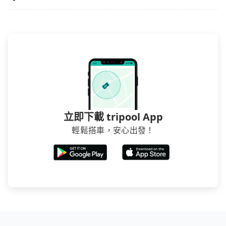
在預定時要不選擇評分高、評論多的飯店，不然就是還
要再人工電話與飯店確認。預訂民宿方面，如不怕麻
煩，有些時候直接打電話問的價格可能比民宿訂房網來
得便宜，但缺點就是多數要匯款並再人工確認。假如不
介意多花一點錢省下這些瑣碎的事，台灣本土的AsiaYo
或者國際Airbnb都值得推薦。
立即下載 tripool App
輕鬆搭車，安心出發！