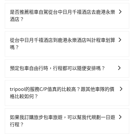
旅步的包車服務是以一天一張訂單的方式計算，如果您
需要連續兩天的包車服務，可以在官網上分開預定兩天
是否推薦租車自駕從台中日月千禧酒店去鹿港永樂
的行程。另外，目前旅步只提供接送服務，暫不提供代
酒店？
訂住宿服務。
如果你有台灣駕照且對自己駕駛技術有信心，且需要絕
對的時間彈性，最重要的是你當天就要來回，那在台中
從台中日月千禧酒店到鹿港永樂酒店叫計程車划算
路邊可隨租隨借的iRent應該是你最便宜選擇。註冊完
嗎？
iRent的app後，可以每小時$115~205承租小轎車，每
如選擇小黃直達，在台中可以透過app叫車的有55688台
公里再額外加收$3.2，從台中日月千禧酒店到鹿港永樂
灣大車隊、Uber、Line Taxi、Yoxi等，如果在路邊攔不
酒店的花費預估為$700~1,150（金額差異來自於平假
預定包車自由行時，行程都可以隨便安排嗎？
到車，也可考慮打電話至台中日月千禧酒店附近的計程
日、車款差異、抵達目的地後多久原路返回），雖已將
只要不超出您選用的用車時間及行程總公里數，且行程
車隊，如天誠衛星計程車、聯美汽車行、TND皇家多元
eTag和可能的每小時40元路邊停車費用預估進去，但額
沒有到達海拔1500公里以上的山區，行程都是可以依照
化計程車等叫車看看。依照里程跳錶計算，價格約為
外的汽車保險與可能的罰單都需自付。再者，和運的
tripool的服務C/P值真的比較高？跟其他車隊的價
您的需求安排的。
850~1,000元間。但如果要考慮到回程，彰化縣僅有合
iRent只提供最基本的車型，如Toyota Yaris、Prius C、
格比較如何？
法計程車約1,640輛，數量約為台中市的20%、密度僅雙
Vios這類乘坐體驗較差的車款，如果人數超過四位，更
在服務品質許可下，乘客當然希望價格越便宜越好，而
北的3.7%，其叫車的難度是雙北市的30倍。再加上台中
是沒有較大的七人座或九人座可供選擇，而且無人租車
市場上稍具規模且合法經營的業者，有以短程與城市為
市有些計程車司機不按錶計費，約有27%會採現場議
如果我訂購旅步包車旅遊，可以幫我代規劃一日遊
最令人詬病的就是車況，打開車門才發現仍有上一組乘
主的台灣大車隊、大都會、LINE Taxi、Uber，機場接送
價，建議最好先上網預約，以免當場被坑受騙。雖然台
行程？
客遺留的垃圾或者撞凹的車門仍未被修理，每一次租車
則有肯驛、全鋒、格上租車、和運租車，包車旅遊則是
中日月千禧酒店到鹿港永樂酒店的跳表小黃可能較為便
都好像在開樂透一樣。另外，偶爾也會遇到明明已經預