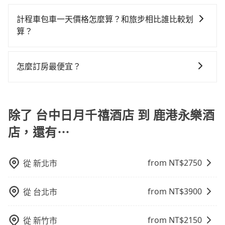
抱歉！目前旅步的包車服務只能提供交通接送服務，暫
KKDAY、KLOOK、叫車吧等。tripool旅步專注在長程
宜，但當你們人數超過四位時，叫兩輛計程車的費用就
約了時間但上一位用戶卻遲遲尚未歸還，又或者要還車
時還沒有規劃行程的服務。
單程接送與跨縣市計時包車，不論從哪邊去哪裡（當然
計程車包車一天價格怎麼算？和旅步相比誰比較划
貴了，如選擇tripool的九人座，可用約9折預約一台專
時卻偏偏找不到停車位，對於急著用車或者要載其他乘
也包括台中日月千禧酒店去鹿港永樂酒店），全台保證
算？
車服務。
客的人來說就有不小的風險。最後，雖然路邊隨租隨還
出車。由於有高效的車輛調度能力，能以市價7~8折提供
看似方便，但實際使用時還是有其區域的限制，實際可
計程車包車的價格通常根據時間或距離計算，包車的價
專車到府服務，是絕大多數乘客出行的最佳選擇。
停靠的地點與你的上下車地點仍有段距離，在遇到下雨
格通常是根據時間或距離來計算，而且在不同城市和地
怎麼訂房最便宜？
天或者載行李時，就顯得非常不便。
區，價格可能有所不同。另外，計程車包車價格也可能
現在旅客預訂飯店已經很少透過旅行社，大多是透過
會因為交通狀況等因素而有所變動。因此，在預定包車
OTA (online travel agent) 來完成，除了可以快速依據
之前，最好先詢問清楚具體價格和注意事項。相比之
地區、價位、人數、特殊需求來搜尋適合的旅店與房
除了 台中日月千禧酒店 到 鹿港永樂酒
下，旅步的包車服務價格相對更為透明和具體，一般是
型，更重要的是通常價格是官網的6~8折，如果又有加入
按照包車時間和里程、車型來計費，價格在網站上公開
店，還有⋯
會員或者使用特定的信用卡，還可以累積點數做現金回
透明，方便客戶可以更加準確地了解行程所需時間和費
饋或未來換取免費的住房。台灣人常用的線上訂房平台
用。
有Booking.com、Agoda.com、Hotels.com、
from NT$
2750
從
新北市
Expedia.com、Trip.com等。正常來說，線上刷卡付款
完後預定就完成，事先不用電話確認空房，事後也不用
from NT$
3900
從
台北市
告知付款完畢，一切都能在網路上操作。但有些較冷門
或規模較小的飯店，有可能再多平台同時上架而發生超
賣的現象，便有可能到了現場卻沒房可住的窘境，所以
from NT$
2150
從
新竹市