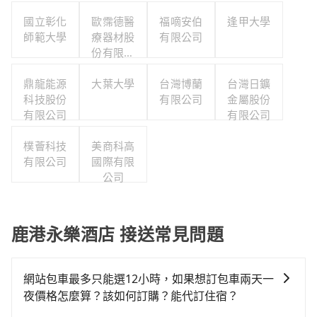
國立彰化
歐霈德醫
福嘀安伯
逢甲大學
師範大學
療器材股
有限公司
份有限公
司
鼎龍能源
大葉大學
台灣博蘭
台灣日鑛
科技股份
有限公司
金屬股份
有限公司
有限公司
樸薈科技
美商科高
有限公司
國際有限
公司
鹿港永樂酒店 接送常見問題
網站包車最多只能選12小時，如果想訂包車兩天一
夜價格怎麼算？該如何訂購？能代訂住宿？