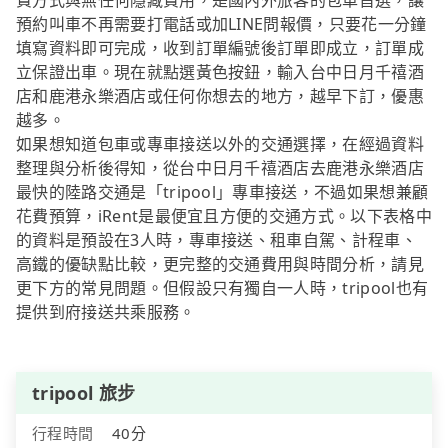
費方式與無任何隱藏費用，是國內外旅客的包車首選，讓
預約叫車不再需要打電話或加LINE問報價，只要花一分鐘
填寫資料即可完成，收到訂單編號後訂單即成立，訂單成
立保證出車。現在就點選黃色按鈕，輸入台中日月千禧酒
店和鹿港永樂酒店或任何你想去的地方，越早下訂，優惠
越多。
如果想知道包車或專車接送以外的交通選擇，在經過資料
整理與分析後得知，從台中日月千禧酒店去鹿港永樂酒店
最快的陸路交通是「tripool」專車接送，不過如果想兼顧
花費預算，iRent是最便宜且方便的交通方式。以下表格中
的資料是預設在3人時，專車接送、租車自駕、計程車、
高鐵的優缺點比較，更完整的交通費用與時間分析，請見
更下方的常見問題。但假設只有獨自一人時，tripool也有
提供到府接送共乘服務。
tripool 旅步
行程時間
40分